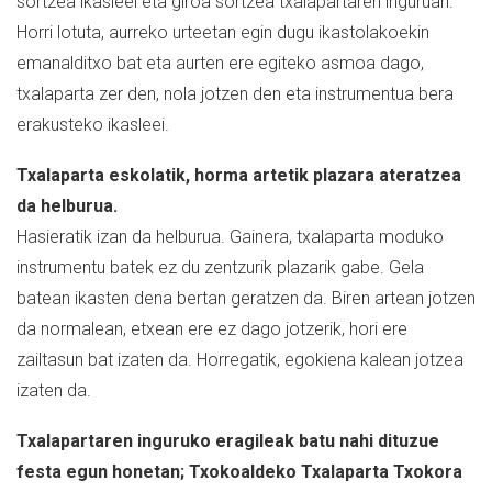
sortzea ikasleei eta giroa sortzea txalapartaren inguruan.
Horri lotuta, aurreko urteetan egin dugu ikastolakoekin
emanalditxo bat eta aurten ere egiteko asmoa dago,
txalaparta zer den, nola jotzen den eta instrumentua bera
erakusteko ikasleei.
Txalaparta eskolatik, horma artetik plazara ateratzea
da helburua.
Hasieratik izan da helburua. Gainera, txalaparta moduko
instrumentu batek ez du zentzurik plazarik gabe. Gela
batean ikasten dena bertan geratzen da. Biren artean jotzen
da normalean, etxean ere ez dago jotzerik, hori ere
zailtasun bat izaten da. Horregatik, egokiena kalean jotzea
izaten da.
Txalapartaren inguruko eragileak batu nahi dituzue
festa egun honetan; Txokoaldeko Txalaparta Txokora