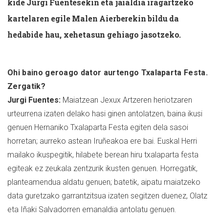
kide Jurgi Fuentesekin eta jaialdia iragartzeko
kartelaren egile Malen Aierberekin bildu da
hedabide hau, xehetasun gehiago jasotzeko.
Ohi baino geroago dator aurtengo Txalaparta Festa.
Zergatik?
Jurgi Fuentes:
Maiatzean Jexux Artzeren heriotzaren
urteurrena izaten delako hasi ginen antolatzen, baina ikusi
genuen Hernaniko Txalaparta Festa egiten dela sasoi
horretan; aurreko astean Iruñeakoa ere bai. Euskal Herri
mailako ikuspegitik, hilabete berean hiru txalaparta festa
egiteak ez zeukala zentzurik ikusten genuen. Horregatik,
planteamendua aldatu genuen; batetik, aipatu maiatzeko
data guretzako garrantzitsua izaten segitzen duenez, Olatz
eta Iñaki Salvadorren emanaldia antolatu genuen.