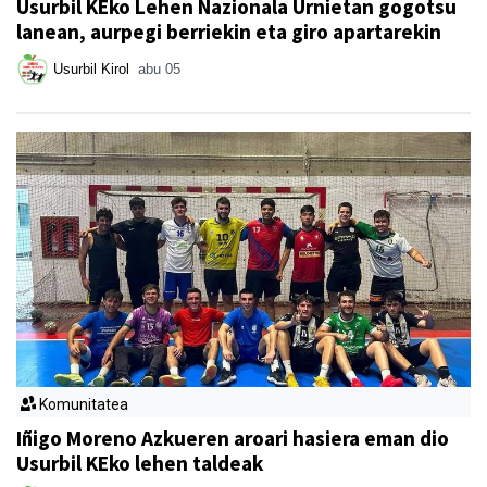
Usurbil KEko Lehen Nazionala Urnietan gogotsu
lanean, aurpegi berriekin eta giro apartarekin
Usurbil Kirol
abu 05
Komunitatea
Iñigo Moreno Azkueren aroari hasiera eman dio
Usurbil KEko lehen taldeak