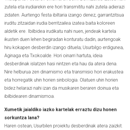
zutela eta irudiarekin ere hori transmititu nahi zutela adierazi
zidaten. Aurtengo festa ibiltaria izango denez, garrantzitsua
iruditu zitzaidan irudia berritzailea izatea baita koloreen
aldetik ere. Ibilbidea irudikatu nahi nuen, jendeak kartela
ikusten duen lehen begiradan konturatu dadin, aurtengoak
hiru kokapen desberdin izango dituela; Usurbilgo erdigunea,
Aginaga eta Txokoalde. Hori oinarri hartuta, ideia
desberdinak islatzen hasi nintzen eta hau da atera dena.
Nire helburua zen dinamismo eta transmisio hori erakustea
eta horregatik uhin horien sinbologia. Olatuen uhin horien
bidez helarazi nahi izan da musikaren beraren doinua eta
ibilbidearen dinamismoa.
Xumetik jaialdiko iazko kartelak erraztu dizu honen
sorkuntza lana?
Haren ostean, Usurbilen proiektu desberdinak atera zaizkit.