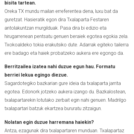
bisita tartean.
Oreka TX mundu mailan erreferentea dena, luxu bat da
guretzat. Hasieratik egon dira Txalaparta Festaren
antolakuntzan murgilduak. Pasa dira bi edizio eta
hirugarrenean pentsatu genuen beraiek egotea egokia zela.
Txokoaldeko tokia erakutsiko dute. Adarrak egiteko tailerra
ere badago eta haiek probatzeko aukera ere egongo da.
Berritzailea izatea nahi duzue egun hau. Formatu
berriei lekua egingo diezue.
Sagardotegiko bazkarian gure ideia da txalaparta jarrita
egotea. Edonork jotzeko aukera izango du. Bazkalostean,
txalapartarekin lotutako zerbait egin nahi genuen. Madrilgo
txalapartari batzuk ekartzea bururatu zitzaigun.
Nolatan egin duzue harremana haiekin?
Antza, ezagunak dira txalapartaren munduan. Txalapartaz