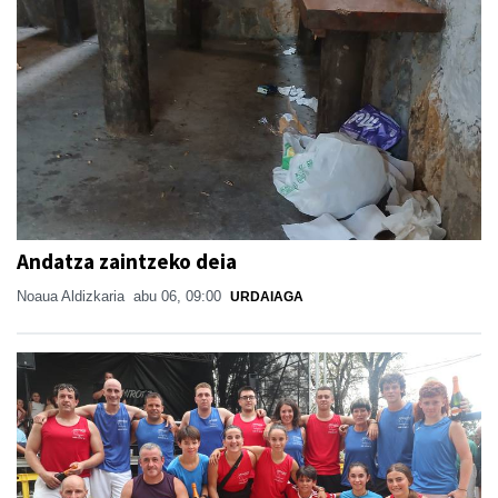
Andatza zaintzeko deia
Noaua Aldizkaria
abu 06, 09:00
URDAIAGA