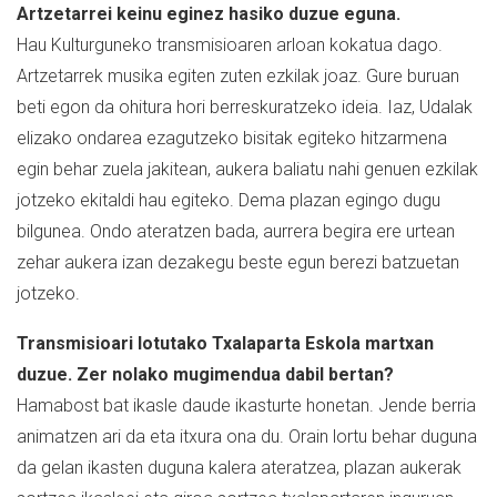
Artzetarrei keinu eginez hasiko duzue eguna.
Hau Kulturguneko transmisioaren arloan kokatua dago.
Artzetarrek musika egiten zuten ezkilak joaz. Gure buruan
beti egon da ohitura hori berreskuratzeko ideia. Iaz, Udalak
elizako ondarea ezagutzeko bisitak egiteko hitzarmena
egin behar zuela jakitean, aukera baliatu nahi genuen ezkilak
jotzeko ekitaldi hau egiteko. Dema plazan egingo dugu
bilgunea. Ondo ateratzen bada, aurrera begira ere urtean
zehar aukera izan dezakegu beste egun berezi batzuetan
jotzeko.
Transmisioari lotutako Txalaparta Eskola martxan
duzue. Zer nolako mugimendua dabil bertan?
Hamabost bat ikasle daude ikasturte honetan. Jende berria
animatzen ari da eta itxura ona du. Orain lortu behar duguna
da gelan ikasten duguna kalera ateratzea, plazan aukerak