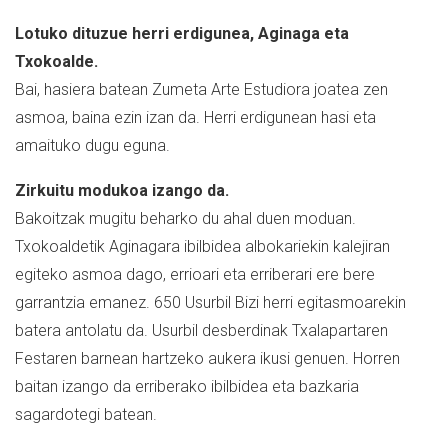
Lotuko dituzue herri erdigunea, Aginaga eta
Txokoalde.
Bai, hasiera batean Zumeta Arte Estudiora joatea zen
asmoa, baina ezin izan da. Herri erdigunean hasi eta
amaituko dugu eguna.
Zirkuitu modukoa izango da.
Bakoitzak mugitu beharko du ahal duen moduan.
Txokoaldetik Aginagara ibilbidea albokariekin kalejiran
egiteko asmoa dago, errioari eta erriberari ere bere
garrantzia emanez. 650 Usurbil Bizi herri egitasmoarekin
batera antolatu da. Usurbil desberdinak Txalapartaren
Festaren barnean hartzeko aukera ikusi genuen. Horren
baitan izango da erriberako ibilbidea eta bazkaria
sagardotegi batean.