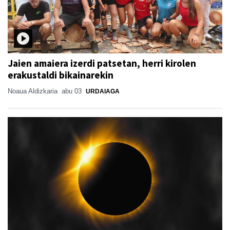
Jaien amaiera izerdi patsetan, herri kirolen
erakustaldi bikainarekin
Noaua Aldizkaria
abu 03
URDAIAGA