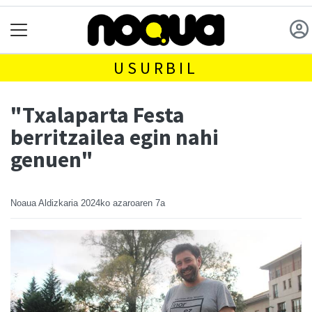
USURBIL
"Txalaparta Festa
berritzailea egin nahi
genuen"
Noaua Aldizkaria
2024ko azaroaren 7a