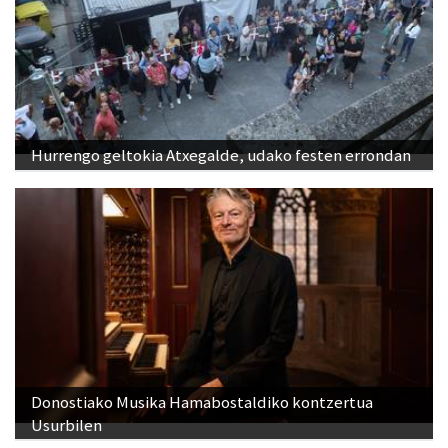
Hurrengo geltokia Atxegalde, udako festen errondan
Donostiako Musika Hamabostaldiko kontzertua
Usurbilen