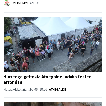
Usurbil Kirol
abu 03
Hurrengo geltokia Atxegalde, udako festen
errondan
Noaua Aldizkaria
abu 06, 10:36
ATXEGALDE