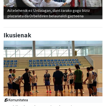
Astelehenik ez Urdaiagan, dantzarako gogo biziz
plazaratu da Orbeldiren belaunaldi gazteena
Ikusienak
Komunitatea