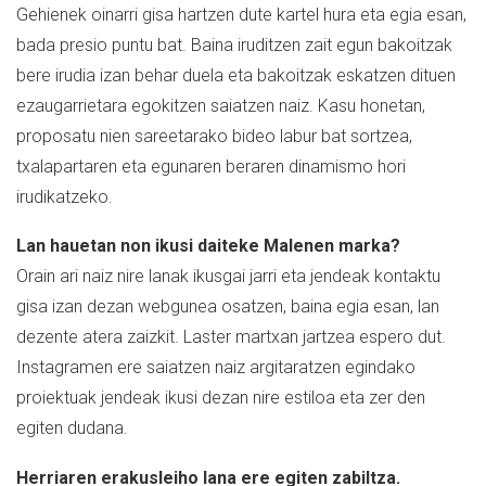
Gehienek oinarri gisa hartzen dute kartel hura eta egia esan,
bada presio puntu bat. Baina iruditzen zait egun bakoitzak
bere irudia izan behar duela eta bakoitzak eskatzen dituen
ezaugarrietara egokitzen saiatzen naiz. Kasu honetan,
proposatu nien sareetarako bideo labur bat sortzea,
txalapartaren eta egunaren beraren dinamismo hori
irudikatzeko.
Lan hauetan non ikusi daiteke Malenen marka?
Orain ari naiz nire lanak ikusgai jarri eta jendeak kontaktu
gisa izan dezan webgunea osatzen, baina egia esan, lan
dezente atera zaizkit. Laster martxan jartzea espero dut.
Instagramen ere saiatzen naiz argitaratzen egindako
proiektuak jendeak ikusi dezan nire estiloa eta zer den
egiten dudana.
Herriaren erakusleiho lana ere egiten zabiltza.