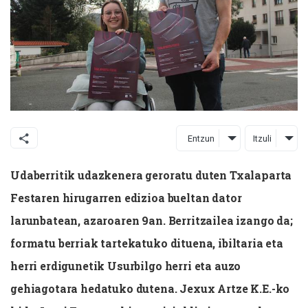
Entzun
Itzuli
Udaberritik udazkenera geroratu duten Txalaparta
Festaren hirugarren edizioa bueltan dator
larunbatean, azaroaren 9an. Berritzailea izango da;
formatu berriak tartekatuko dituena, ibiltaria eta
herri erdigunetik Usurbilgo herri eta auzo
gehiagotara hedatuko dutena. Jexux Artze K.E.-ko