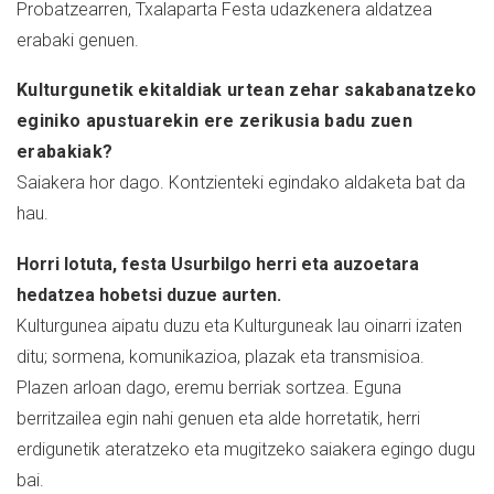
Probatzearren, Txalaparta Festa udazkenera aldatzea
erabaki genuen.
Kulturgunetik ekitaldiak urtean zehar sakabanatzeko
eginiko apustuarekin ere zerikusia badu zuen
erabakiak?
Saiakera hor dago. Kontzienteki egindako aldaketa bat da
hau.
Horri lotuta, festa Usurbilgo herri eta auzoetara
hedatzea hobetsi duzue aurten.
Kulturgunea aipatu duzu eta Kulturguneak lau oinarri izaten
ditu; sormena, komunikazioa, plazak eta transmisioa.
Plazen arloan dago, eremu berriak sortzea. Eguna
berritzailea egin nahi genuen eta alde horretatik, herri
erdigunetik ateratzeko eta mugitzeko saiakera egingo dugu
bai.