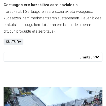
Gertuagon ere bazabiltza sare sozialekin.
Irailetik nabil Gertuagoren sare sozialak eta webgunea
kudeatzen, herri merkataritzaren sustapenean. Hauen bidez
erakutsi nahi dugu herri txikietan ere badaudela behar
ditugun produktu eta zerbitzuak.
KULTURA
Erantzun