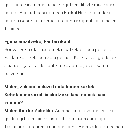
gain, beste instrumentu batzuk jotzen dituzte musikarekin
batera. Badirudi sasoi batean Euskal Herritik joandako
batekin ikasi zutela zerbait eta beraiek garatu dute haien
ibilbidea.
Eguna amaitzeko, Fanfarrikant.
Sortzaileekin eta musikariekin batzeko modu politena
Fanfarrikant zela pentsatu genuen. Kalejira izango denez,
saiatuko gara haiekin batera txalaparta jotzen kanta
batzuetan.
Malen, zuk sortu duzu festa honen kartela.
Xehetasunok irudi bilakatzeko lana nondik hasi
zenuen?
Malen Aierbe Zubeldia:
Aurrena, antolatzaileei eginiko
galdetegi baten bidez jaso nahi izan nuen aurtengo
Txalaparta Festaren oinarriaren berri. Berritzailea izatea nahi