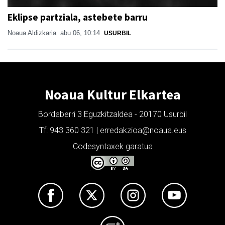
Eklipse partziala, astebete barru
Noaua Aldizkaria
abu 06, 10:14
USURBIL
Noaua Kultur Elkartea
Bordaberri 3 Eguzkitzaldea - 20170 Usurbil
Tf: 943 360 321 | erredakzioa@noaua.eus
Codesyntaxek garatua