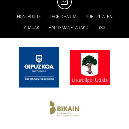
HONI BURUZ
LEGE OHARRA
PUBLIZITATEA
ARAUAK
HARREMANETARAKO
RSS