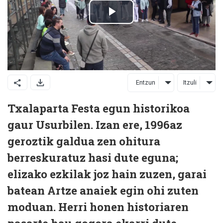
Entzun
Itzuli
Txalaparta Festa egun historikoa
gaur Usurbilen. Izan ere, 1996az
geroztik galdua zen ohitura
berreskuratuz hasi dute eguna;
elizako ezkilak joz hain zuzen, garai
batean Artze anaiek egin ohi zuten
moduan. Herri honen historiaren