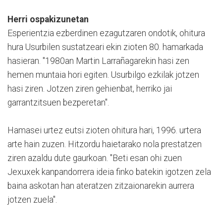
Herri ospakizunetan
Esperientzia ezberdinen ezagutzaren ondotik, ohitura
hura Usurbilen sustatzeari ekin zioten 80. hamarkada
hasieran. "1980an Martin Larrañagarekin hasi zen
hemen muntaia hori egiten. Usurbilgo ezkilak jotzen
hasi ziren. Jotzen ziren gehienbat, herriko jai
garrantzitsuen bezperetan".
Hamasei urtez eutsi zioten ohitura hari, 1996. urtera
arte hain zuzen. Hitzordu haietarako nola prestatzen
ziren azaldu dute gaurkoan. "Beti esan ohi zuen
Jexuxek kanpandorrera ideia finko batekin igotzen zela
baina askotan han ateratzen zitzaionarekin aurrera
jotzen zuela".