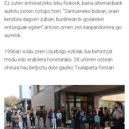
Ez zuten entseatzeko leku fisikorik, baina alternatibarik
aurkitu zioten oztopo horri. "Santueneko bidean, orain
kenduta dagoen zubian, burdinean bi goilarekin
entseguak egiten" aritzen omen zen kanpandorrera igo
aurretik.
1996an isildu ziren Usurbilgo ezkilak, bai behintzat
modu edo erabilera honetarako. 28 urteren ostean
ohitura hau berpiztu dute gaurko Txalaparta Festan.