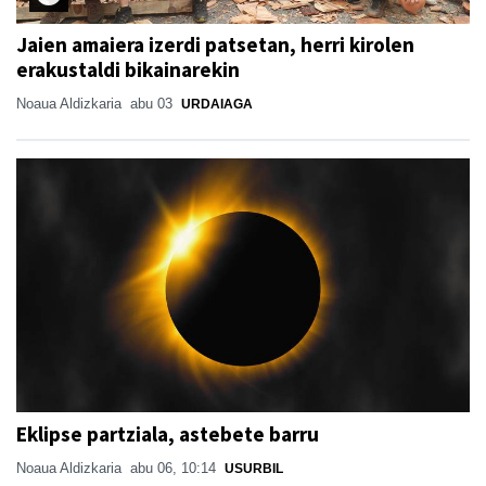
Jaien amaiera izerdi patsetan, herri kirolen
erakustaldi bikainarekin
Noaua Aldizkaria
abu 03
URDAIAGA
Eklipse partziala, astebete barru
Noaua Aldizkaria
abu 06, 10:14
USURBIL