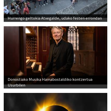
Hurrengo geltokia Atxegalde, udako festen errondan
Donostiako Musika Hamabostaldiko kontzertua
Usurbilen