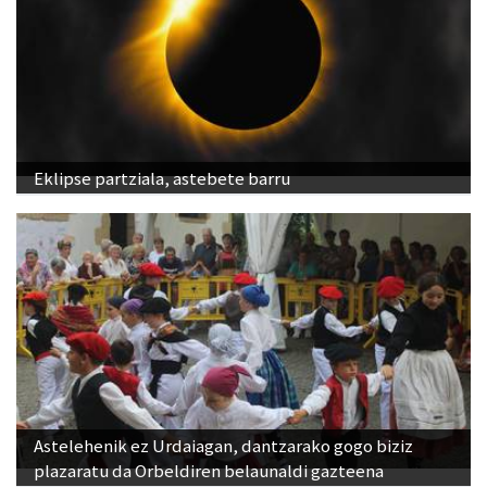
Eklipse partziala, astebete barru
Astelehenik ez Urdaiagan, dantzarako gogo biziz
plazaratu da Orbeldiren belaunaldi gazteena