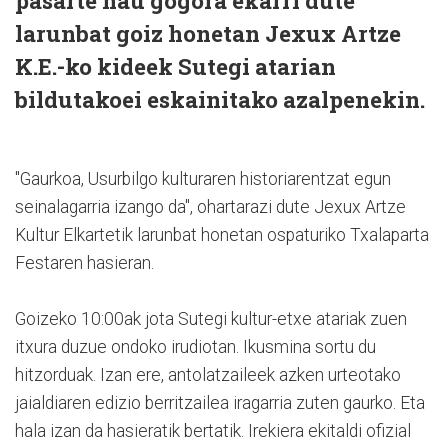
pasarte hau gogora ekarri dute
larunbat goiz honetan Jexux Artze
K.E.-ko kideek Sutegi atarian
bildutakoei eskainitako azalpenekin.
"Gaurkoa, Usurbilgo kulturaren historiarentzat egun
seinalagarria izango da", ohartarazi dute Jexux Artze
Kultur Elkartetik larunbat honetan ospaturiko Txalaparta
Festaren hasieran.
Goizeko 10:00ak jota Sutegi kultur-etxe atariak zuen
itxura duzue ondoko irudiotan. Ikusmina sortu du
hitzorduak. Izan ere, antolatzaileek azken urteotako
jaialdiaren edizio berritzailea iragarria zuten gaurko. Eta
hala izan da hasieratik bertatik. Irekiera ekitaldi ofizial