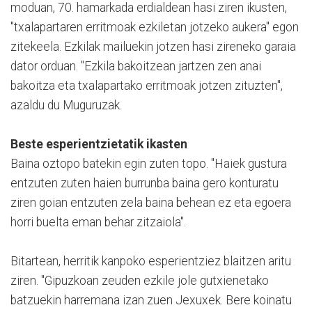
moduan, 70. hamarkada erdialdean hasi ziren ikusten,
"txalapartaren erritmoak ezkiletan jotzeko aukera" egon
zitekeela. Ezkilak mailuekin jotzen hasi zireneko garaia
dator orduan. "Ezkila bakoitzean jartzen zen anai
bakoitza eta txalapartako erritmoak jotzen zituzten",
azaldu du Muguruzak.
Beste esperientzietatik ikasten
Baina oztopo batekin egin zuten topo. "Haiek gustura
entzuten zuten haien burrunba baina gero konturatu
ziren goian entzuten zela baina behean ez eta egoera
horri buelta eman behar zitzaiola".
Bitartean, herritik kanpoko esperientziez blaitzen aritu
ziren. "Gipuzkoan zeuden ezkile jole gutxienetako
batzuekin harremana izan zuen Jexuxek. Bere koinatu