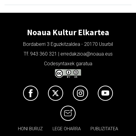
Noaua Kultur Elkartea
Bordaberri 3 Eguzkitzaldea - 20170 Usurbil
Tf: 943 360 321 | erredakzioa@noaua.eus
Codesyntaxek garatua
HONI BURUZ
LEGE OHARRA
PUBLIZITATEA