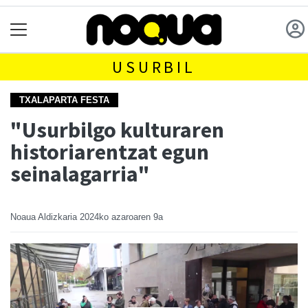
USURBIL
TXALAPARTA FESTA
"Usurbilgo kulturaren
historiarentzat egun
seinalagarria"
Noaua Aldizkaria
2024ko azaroaren 9a