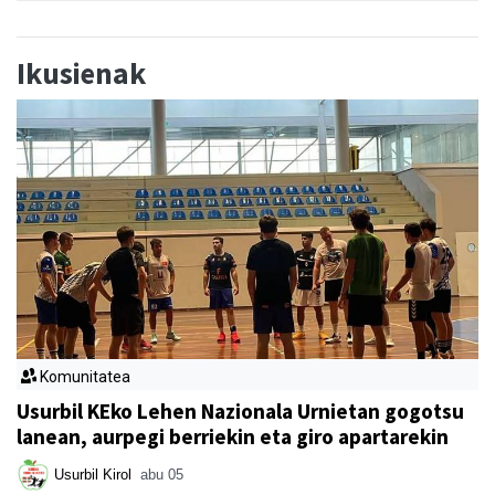
Ikusienak
Komunitatea
Usurbil KEko Lehen Nazionala Urnietan gogotsu
lanean, aurpegi berriekin eta giro apartarekin
Usurbil Kirol
abu 05