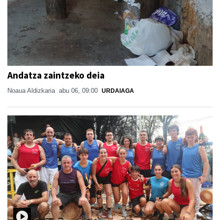
Andatza zaintzeko deia
Noaua Aldizkaria
abu 06, 09:00
URDAIAGA