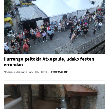
Hurrengo geltokia Atxegalde, udako festen
errondan
Noaua Aldizkaria
abu 06, 10:36
ATXEGALDE