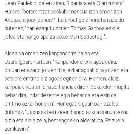
Jean Paulekin joaten ziren, Bidaniara eta Oiartzunera".
Halere, "berarentzat deskubrimendua izan omen zen
Arruazura joan zenean". Larunbat goiz honetan azaldu
dutenez, "han ezagutu zituen Tomas Ganboa ezkile
jolea eta hango apaiza Joxe Mari Satrustegi".
Aldea ba omen zen kanpandorre haien eta
Usurbilgoaren artean. "Kanpandorre txikiagoak dira,
orduan errazago jotzen dira, azkarragoak dira jotzen eta
beti ere erritmo biziagoak egiten dira. Hemen, aldiz,
kanpaiak ikusten dira ze handiak diren. Sokarekin mugitu
behar dira, indar dezente egin behar da eta ezin da
erritmo azkar horiekin". Horregatik, gaurkoan azaldu
dutenez, "Jexuxek beti zioen hango ezkila soinua soinu
bizia eta alaia zela, hemengoekin alderatuta. Ez zuela
zer ikusirik".