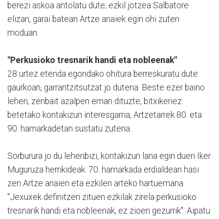
berezi askoa antolatu dute; ezkil jotzea Salbatore
elizan, garai batean Artze anaiek egin ohi zuten
moduan.
"Perkusioko tresnarik handi eta nobleenak"
28 urtez etenda egondako ohitura berreskuratu dute
gaurkoan, garrantzitsutzat jo dutena. Beste ezer baino
lehen, zenbait azalpen eman dituzte, bitxikeriez
betetako kontakizun interesgarria, Artzetarrek 80. eta
90. hamarkadetan sustatu zutena.
Sorburura jo du lehenbizi, kontakizun lana egin duen Iker
Muguruza herrikideak. 70. hamarkada erdialdean hasi
zen Artze anaien eta ezkilen arteko hartuemana.
"Jexuxek definitzen zituen ezkilak zirela perkusioko
tresnarik handi eta nobleenak, ez zioen gezurrik". Aipatu