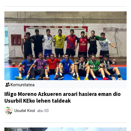
Komunitatea
Iñigo Moreno Azkueren aroari hasiera eman dio
Usurbil KEko lehen taldeak
Usurbil Kirol
abu 03