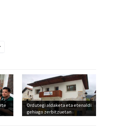
rte
Ordutegi aldaketa eta etenaldi
gehiago zerbitzuetan