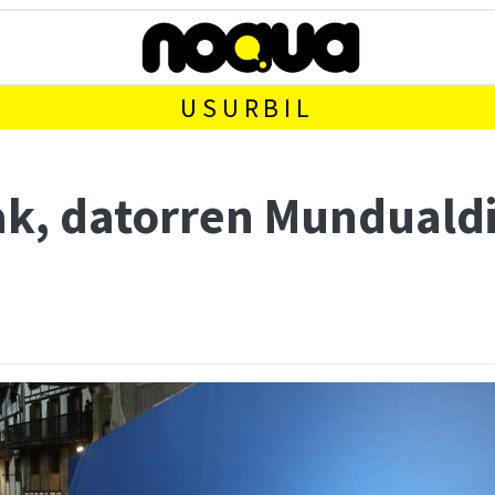
USURBIL
ak, datorren Munduald