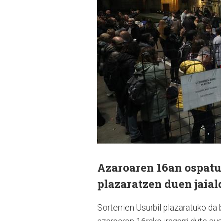
Azaroaren 16an ospatu
plazaratzen duen jaial
Sorterrien Usurbil plazaratuko da