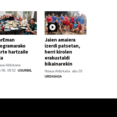
arEman
Jaien amaiera
rogramarako
izerdi patsetan,
rte hartzaile
herri kirolen
la
erakustaldi
bikainarekin
ua Aldizkaria
 06, 09:52
USURBIL
Noaua Aldizkaria
abu 03
URDAIAGA