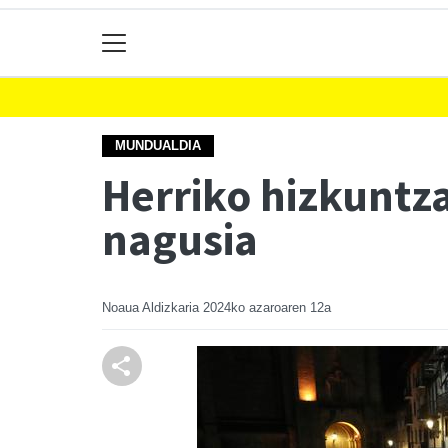
MUNDUALDIA
Herriko hizkuntz
nagusia
Noaua Aldizkaria
2024ko azaroaren 12a