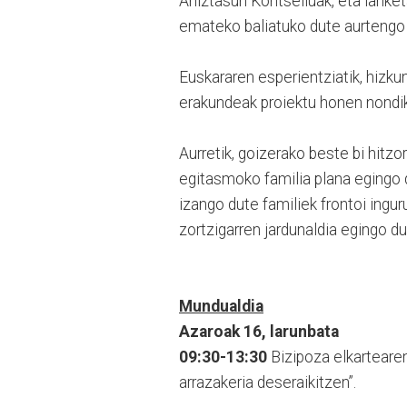
Aniztasun Kontseiluak, eta lanket
emateko baliatuko dute aurtengo
Euskararen esperientziatik, hizku
erakundeak proiektu honen nondik
Aurretik, goizerako beste bi hitzor
egitasmoko familia plana egingo 
izango dute familiek frontoi ingur
zortzigarren jardunaldia egingo du
Mundualdia
Azaroak 16, larunbata
09:30-13:30
Bizipoza elkartearen 
arrazakeria deseraikitzen”.