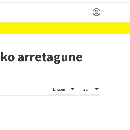
iko arretagune
Entzun
Itzuli