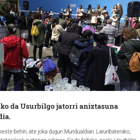
ko da Usurbilgo jatorri aniztasuna
dia.
 beste behin, ate joka dugun Mundualdian. Larunbaterako,