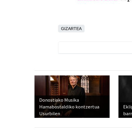
GIZARTEA
Donostiako Musika
Hamabostaldiko kontzertua
Ekli
Usurbilen
bar