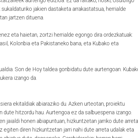
tatzaileek aurtengo edizioa. Ez da faltako, noski, Usurbilgo
 sukaldaturiko jakien dastaketa arrakastatsua, herrialde
an jartzen dituena.
enez eta haietan, zortzi herrialde egongo dira ordezkatuak:
asil, Kolonbia eta Pakistaneko bana, eta Kubako eta
aldia. Son de Hoy taldea gonbidatu dute aurtengoan. Kubak
ukera izango da.
asiera ekitaldiak abiaraziko du. Azken urteotan, proiektu
an dute hitzordu hau. Aurtengoa ez da salbuespena izango.
n jaialdi honen abiapuntuan, hizkuntzetan jarriko dute arreta
z egiten diren hizkuntzetan jarri nahi dute arreta udalak eta