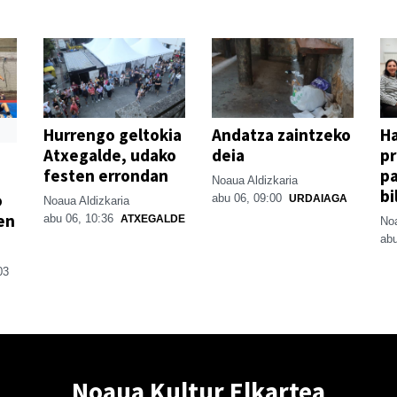
Hurrengo geltokia
Andatza zaintzeko
H
Atxegalde, udako
deia
p
festen errondan
pa
Noaua Aldizkaria
bi
o
abu 06, 09:00
URDAIAGA
Noaua Aldizkaria
en
abu 06, 10:36
ATXEGALDE
Noa
abu
03
Noaua Kultur Elkartea