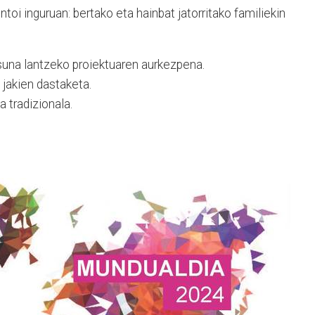
ntoi inguruan: bertako eta hainbat jatorritako familiekin
suna lantzeko proiektuaren aurkezpena.
 jakien dastaketa.
 tradizionala.