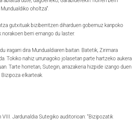
a abiatua dute, dagoeneko, Garabiderekin: horren berri
 Mundualdiko oholtza".
ntza gutxituak biziberritzen diharduen gobernuz kanpoko
 norakoen berri emango du laster.
du iragarri dira Mundualdiaren baitan. Batetik, Zirimara
da. Tokiko nahiz urrunagoko jolasetan parte hartzeko aukera
uan. Tarte horretan, Sutegin, arrazakeria hizpide izango duen
 Bizipoza elkarteak.
VIII. Jardunaldia Sutegiko auditorioan: “Bizipozatik