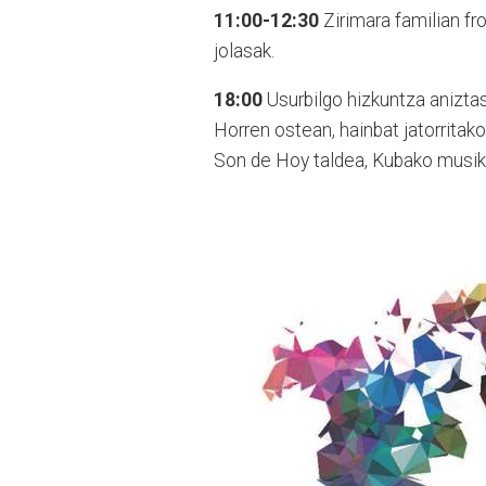
11:00-12:30
Zirimara familian fro
jolasak.
18:00
Usurbilgo hizkuntza anizta
Horren ostean, hainbat jatorritako
Son de Hoy taldea, Kubako musika