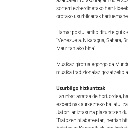
azaroaren 16rako iragarri dute sus
sorterri ezberdinetako herrikideek
orotako usurbildarrak hartuemanet
Hamar postu jarriko dituzte gutxi
"Venezuela, Nikaragua, Sahara, Br
Mauritaniako bina".
Musikaz girotua egongo da Mundu
musika tradizionalaz gozatzeko a
Usurbilgo hizkuntzak
Larunbat arratsalde hori, ordea, h
ezberdinak aurkezteko baliatu iz
Jatorri aniztasuna plazaratzen due
"Datozen hilabeteetan, herrian hit