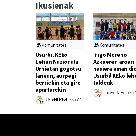
Ikusienak
Komunitatea
Komunitatea
Usurbil KEko
Iñigo Moreno
Lehen Nazionala
Azkueren aroari
Urnietan gogotsu
hasiera eman di
lanean, aurpegi
Usurbil KEko leh
berriekin eta giro
taldeak
apartarekin
Usurbil Kirol
abu 
Usurbil Kirol
abu 05