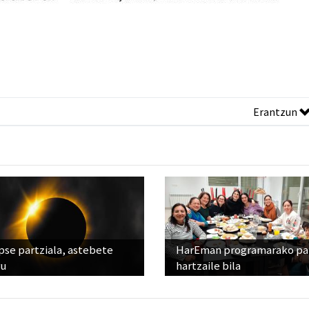
Erantzun
pse partziala, astebete
HarEman programarako pa
ru
hartzaile bila