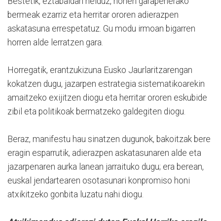
Bestetik, eztabaidari helduz, honen garapenerako
bermeak ezarriz eta herritar ororen adierazpen
askatasuna errespetatuz. Gu modu irmoan bigarren
horren alde lerratzen gara.
Horregatik, erantzukizuna Eusko Jaurlaritzarengan
kokatzen dugu, jazarpen estrategia sistematikoarekin
amaitzeko exijitzen diogu eta herritar ororen eskubide
zibil eta politikoak bermatzeko galdegiten diogu.
Beraz, manifestu hau sinatzen dugunok, bakoitzak bere
eragin esparrutik, adierazpen askatasunaren alde eta
jazarpenaren aurka lanean jarraituko dugu; era berean,
euskal jendartearen osotasunari konpromiso honi
atxikitzeko gonbita luzatu nahi diogu.