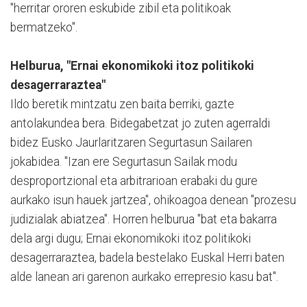
"herritar ororen eskubide zibil eta politikoak
bermatzeko".
Helburua, "Ernai ekonomikoki itoz politikoki
desagerraraztea"
Ildo beretik mintzatu zen baita berriki, gazte
antolakundea bera. Bidegabetzat jo zuten agerraldi
bidez Eusko Jaurlaritzaren Segurtasun Sailaren
jokabidea. "Izan ere Segurtasun Sailak modu
desproportzional eta arbitrarioan erabaki du gure
aurkako isun hauek jartzea", ohikoagoa denean "prozesu
judizialak abiatzea". Horren helburua "bat eta bakarra
dela argi dugu; Ernai ekonomikoki itoz politikoki
desagerraraztea, badela bestelako Euskal Herri baten
alde lanean ari garenon aurkako errepresio kasu bat".