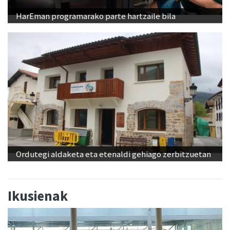
HarEman programarako parte hartzaile bila
Ordutegi aldaketa eta etenaldi gehiago zerbitzuetan
Ikusienak