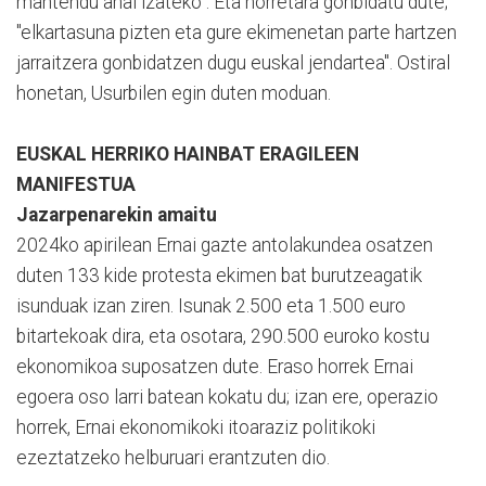
mantendu ahal izateko". Eta horretara gonbidatu dute;
"elkartasuna pizten eta gure ekimenetan parte hartzen
jarraitzera gonbidatzen dugu euskal jendartea". Ostiral
honetan, Usurbilen egin duten moduan.
EUSKAL HERRIKO HAINBAT ERAGILEEN
MANIFESTUA
Jazarpenarekin amaitu
2024ko apirilean Ernai gazte antolakundea osatzen
duten 133 kide protesta ekimen bat burutzeagatik
isunduak izan ziren. Isunak 2.500 eta 1.500 euro
bitartekoak dira, eta osotara, 290.500 euroko kostu
ekonomikoa suposatzen dute. Eraso horrek Ernai
egoera oso larri batean kokatu du; izan ere, operazio
horrek, Ernai ekonomikoki itoaraziz politikoki
ezeztatzeko helburuari erantzuten dio.