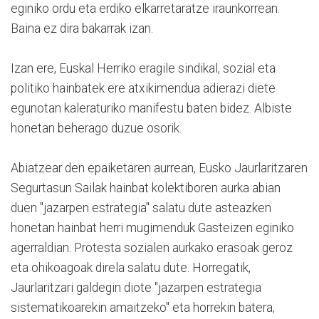
eginiko ordu eta erdiko elkarretaratze iraunkorrean.
Baina ez dira bakarrak izan.
Izan ere, Euskal Herriko eragile sindikal, sozial eta
politiko hainbatek ere atxikimendua adierazi diete
egunotan kaleraturiko manifestu baten bidez. Albiste
honetan beherago duzue osorik.
Abiatzear den epaiketaren aurrean, Eusko Jaurlaritzaren
Segurtasun Sailak hainbat kolektiboren aurka abian
duen "jazarpen estrategia" salatu dute asteazken
honetan hainbat herri mugimenduk Gasteizen eginiko
agerraldian. Protesta sozialen aurkako erasoak geroz
eta ohikoagoak direla salatu dute. Horregatik,
Jaurlaritzari galdegin diote "jazarpen estrategia
sistematikoarekin amaitzeko" eta horrekin batera,