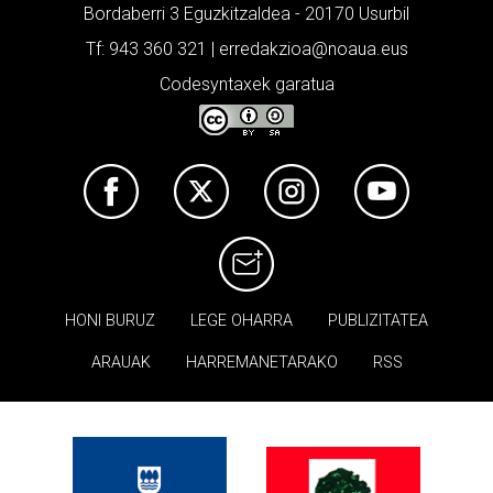
Bordaberri 3 Eguzkitzaldea - 20170 Usurbil
Tf: 943 360 321 | erredakzioa@noaua.eus
Codesyntaxek garatua
HONI BURUZ
LEGE OHARRA
PUBLIZITATEA
ARAUAK
HARREMANETARAKO
RSS