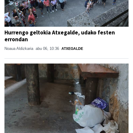
Hurrengo geltokia Atxegalde, udako festen
errondan
Noaua Aldizkaria
abu 06, 10:36
ATXEGALDE