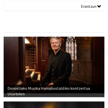
Erantzun
Donostiako Musika Hamabostaldiko kontzertua
Usurbilen