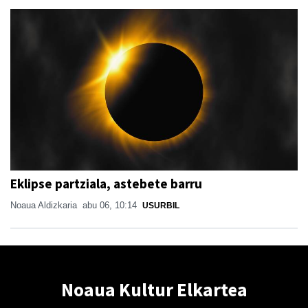
Eklipse partziala, astebete barru
Noaua Aldizkaria
abu 06, 10:14
USURBIL
Noaua Kultur Elkartea