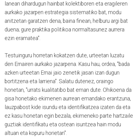
lanean dihardugun hainbat kolektiboren eta eragileren
aurkako jazarpen estrategia sistematiko bat, modu
anitzetan garatzen dena, baina finean, helburu argi bat
duena; gure praktika politikoa normaltasunez aurrera
ezin eramatea".
Testuinguru horretan kokatzen dute, urteetan luzatu
den Ernairen aurkako jazarpena. Kasu hau, ordea, "bada
azken urteetan Ernai jaio zenetik jasan izan dugun
bortitzena eta larriena". Salatu dutenez, oraingo
honetan, "urrats kualitatibo bat eman dute. Ohikoena da
gisa honetako ekimenen aurrean emandako erantzuna,
lauzpabost kide isundu eta identifikatzea izaten da eta
ez kasu honetan egin bezala, ekimeneko parte hartzaile
guztiak identifikatu eta ostean isuntzea hain modu
altuan eta kopuru horietan".