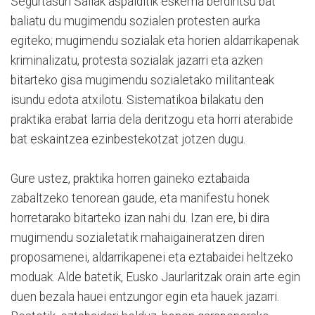
Segurtasun Sailak aspalditik eskema berdintsu bat
baliatu du mugimendu sozialen protesten aurka
egiteko; mugimendu sozialak eta horien aldarrikapenak
kriminalizatu, protesta sozialak jazarri eta azken
bitarteko gisa mugimendu sozialetako militanteak
isundu edota atxilotu. Sistematikoa bilakatu den
praktika erabat larria dela deritzogu eta horri aterabide
bat eskaintzea ezinbestekotzat jotzen dugu.
Gure ustez, praktika horren gaineko eztabaida
zabaltzeko tenorean gaude, eta manifestu honek
horretarako bitarteko izan nahi du. Izan ere, bi dira
mugimendu sozialetatik mahaigaineratzen diren
proposamenei, aldarrikapenei eta eztabaidei heltzeko
moduak. Alde batetik, Eusko Jaurlaritzak orain arte egin
duen bezala hauei entzungor egin eta hauek jazarri.