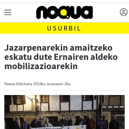
USURBIL
Jazarpenarekin amaitzeko
eskatu dute Ernairen aldeko
mobilizazioarekin
Noaua Aldizkaria
2024ko azaroaren 16a