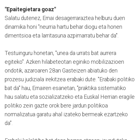
"Epaitegietara goaz"
Salatu dutenez, Ernai desagerraraztea helburu duen
dinamika honi "neurria hartu behar diogu eta honen
dimentsioa eta larritasuna azpimarratu behar da".
Testuinguru honetan, "unea da urrats bat aurrera
egiteko". Azken hilabeteotan eginiko mobilizazioen
ondotik, azaroaren 28an Gasteizen abiatuko den
prozesu judiziala irekitzea erabaki dute. "Erabaki politiko
bat da" hau, Ernairen esanetan, "praktika sistematiko
hau salatu eta sozializatzeko eta Euskal Herrian eragile
politiko zein gazte orok bere jardun politikoa
normalizatua garatu ahal izateko bermeak ezartzeko
da".