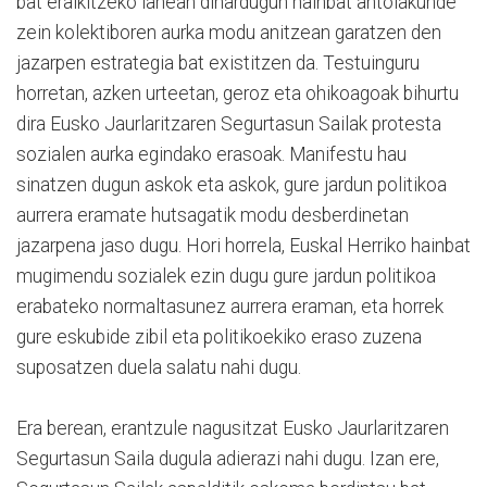
bat eraikitzeko lanean dihardugun hainbat antolakunde
zein kolektiboren aurka modu anitzean garatzen den
jazarpen estrategia bat existitzen da. Testuinguru
horretan, azken urteetan, geroz eta ohikoagoak bihurtu
dira Eusko Jaurlaritzaren Segurtasun Sailak protesta
sozialen aurka egindako erasoak. Manifestu hau
sinatzen dugun askok eta askok, gure jardun politikoa
aurrera eramate hutsagatik modu desberdinetan
jazarpena jaso dugu. Hori horrela, Euskal Herriko hainbat
mugimendu sozialek ezin dugu gure jardun politikoa
erabateko normaltasunez aurrera eraman, eta horrek
gure eskubide zibil eta politikoekiko eraso zuzena
suposatzen duela salatu nahi dugu.
Era berean, erantzule nagusitzat Eusko Jaurlaritzaren
Segurtasun Saila dugula adierazi nahi dugu. Izan ere,