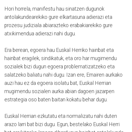
Hori horrela, manifestu hau sinatzen dugunok
antolakundearekiko gure elkartasuna adierazi eta
prozesu judiziala abiarazteko erabakiarekiko gure
atxikimendua adierazi nahi dugu.
Era berean, egoera hau Euskal Herriko hainbat eta
hainbat eragilek, sindikatuk, eta oro har mugimendu
sozialek bizi dugun egoera problematizatzeko eta
salatzeko baliatu nahi dugu. Izan ere, Ernairen aurkako
auzi hau ez da egoera isolatu bat, Euskal Herrian
mugimendu sozialen aurka abian dagoen jazarpen
estrategia oso baten baitan kokatu behar dugu.
Euskal Herrian ezkutatu eta normalizatu nahi duten
arazo larri bat bizi dugu. Egun, bestelako Euskal Herri