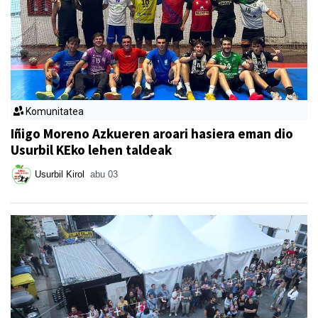
Komunitatea
Iñigo Moreno Azkueren aroari hasiera eman dio
Usurbil KEko lehen taldeak
Usurbil Kirol
abu 03