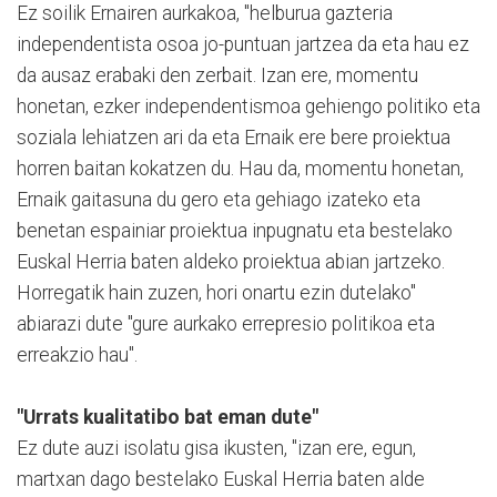
Ez soilik Ernairen aurkakoa, "helburua gazteria
independentista osoa jo-puntuan jartzea da eta hau ez
da ausaz erabaki den zerbait. Izan ere, momentu
honetan, ezker independentismoa gehiengo politiko eta
soziala lehiatzen ari da eta Ernaik ere bere proiektua
horren baitan kokatzen du. Hau da, momentu honetan,
Ernaik gaitasuna du gero eta gehiago izateko eta
benetan espainiar proiektua inpugnatu eta bestelako
Euskal Herria baten aldeko proiektua abian jartzeko.
Horregatik hain zuzen, hori onartu ezin dutelako"
abiarazi dute "gure aurkako errepresio politikoa eta
erreakzio hau".
"Urrats kualitatibo bat eman dute"
Ez dute auzi isolatu gisa ikusten, "izan ere, egun,
martxan dago bestelako Euskal Herria baten alde