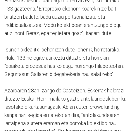
Erabaki kolektibo bat dago horren atzean; isundutako
133 gazteena. "Errepresio ekonomikoarekin zerbait
bilatzen badute, bada auzia pertsonalizatu eta
indibidualizatzea. Modu kolektiboan erantzungo diogu
auzi honi. Beraz, epaitegietara goaz", iragarri dute.
Isunen bidea itxi behar izan dute lehenik, horretarako.
Hala, 133 helegite aurkeztu dituzte eta horrekin,
"epaiketa prozesua hasiko dugu hurrengo hilabeteotan,
Segurtasun Sailaren bidegabekeria hau salatzeko".
Azaroaren 28an izango da Gasteizen. Eskerrak helarazi
dituzte Euskal Herri mailako gazte antolaundetik berriki,
jasotako elkartasunagatik. Abian duten crowdfunding
kanpainari segida ematekotan dira, "antolakundearen
jarraipena aurrera eraman eta borroka kolektibo hau