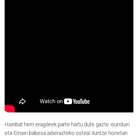
Hainbat herri eragileek parte hartu dute gazte isunduei
eta Ernairi babesa adierazteko ostiral iluntze honetan