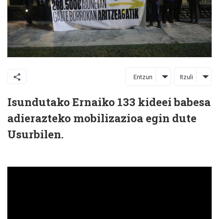
Entzun
Itzuli
Isundutako Ernaiko 133 kideei babesa
adierazteko mobilizazioa egin dute
Usurbilen.