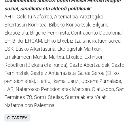
Atxikimendua adierazi duten Euskal Herriko eragile
sozial, sindikatu eta alderdi politikoak:
AHT! Gelditu Nafarroa, Alternatiba, Aroztegiko
Elkartasun Komitea, Bilboko Konpartsak, Bilgune
Ekosoziala, Bilgune Feminista, Contrapunto Decolonial,
EH Bildu, EHGAM, EHko Etxebizitza sindikatuen sarea,
ESK, Eusko Alkartasuna, Ekologistak Martxan,
Emakumeen Mundu Martxa, Etxalde, Extintion
Rebellion (Bizkaia eta Iruñea), Gazte Abertzaleak, Gazte
Feministak, Gasteiz Antiarrazista, Gurea Geroa (EHko
pentsionistak), Haritu, Ikama, Jauzi, Joxemi Zumalabe,
LAB, Nafarroako Pentsionistak Martxan, Olatukoop, San
Fermines 78, Sortu, Steilas, Sustraiak eta Yalah
Nafarroa con Palestina.
GIZARTEA