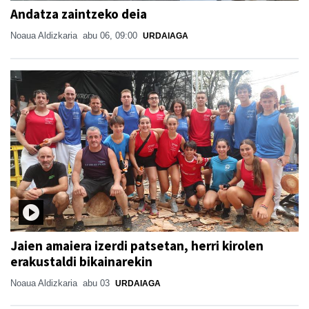
Andatza zaintzeko deia
Noaua Aldizkaria
abu 06, 09:00
URDAIAGA
Jaien amaiera izerdi patsetan, herri kirolen
erakustaldi bikainarekin
Noaua Aldizkaria
abu 03
URDAIAGA