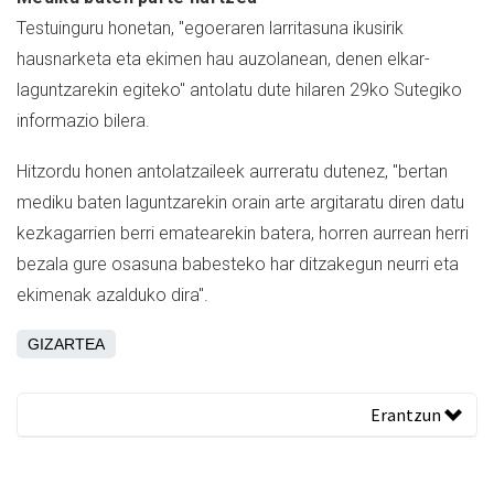
Testuinguru honetan, "egoeraren larritasuna ikusirik
hausnarketa eta ekimen hau auzolanean, denen elkar-
laguntzarekin egiteko" antolatu dute hilaren 29ko Sutegiko
informazio bilera.
Hitzordu honen antolatzaileek aurreratu dutenez, "bertan
mediku baten laguntzarekin orain arte argitaratu diren datu
kezkagarrien berri ematearekin batera, horren aurrean herri
bezala gure osasuna babesteko har ditzakegun neurri eta
ekimenak azalduko dira".
GIZARTEA
Erantzun