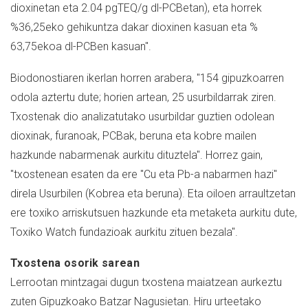
dioxinetan eta 2.04 pgTEQ/g dl-PCBetan), eta horrek
%36,25eko gehikuntza dakar dioxinen kasuan eta %
63,75ekoa dl-PCBen kasuan".
Biodonostiaren ikerlan horren arabera, "154 gipuzkoarren
odola aztertu dute; horien artean, 25 usurbildarrak ziren.
Txostenak dio analizatutako usurbildar guztien odolean
dioxinak, furanoak, PCBak, beruna eta kobre mailen
hazkunde nabarmenak aurkitu dituztela". Horrez gain,
"txostenean esaten da ere "Cu eta Pb-a nabarmen hazi"
direla Usurbilen (Kobrea eta beruna). Eta oiloen arraultzetan
ere toxiko arriskutsuen hazkunde eta metaketa aurkitu dute,
Toxiko Watch fundazioak aurkitu zituen bezala".
Txostena osorik sarean
Lerrootan mintzagai dugun txostena maiatzean aurkeztu
zuten Gipuzkoako Batzar Nagusietan. Hiru urteetako