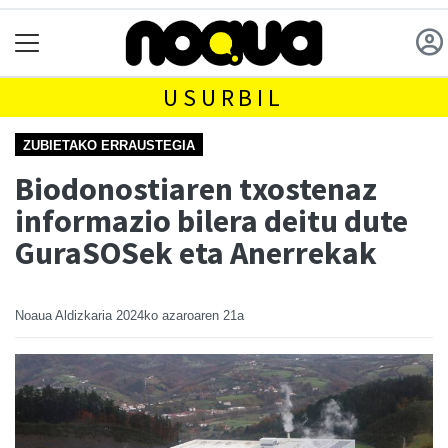
USURBIL
ZUBIETAKO ERRAUSTEGIA
Biodonostiaren txostenaz
informazio bilera deitu dute
GuraSOSek eta Anerrekak
Noaua Aldizkaria
2024ko azaroaren 21a