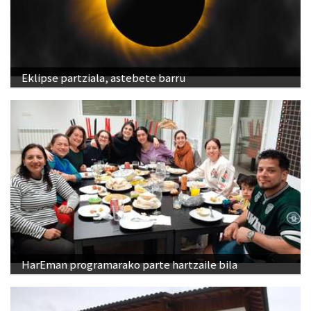
Eklipse partziala, astebete barru
HarEman programarako parte hartzaile bila