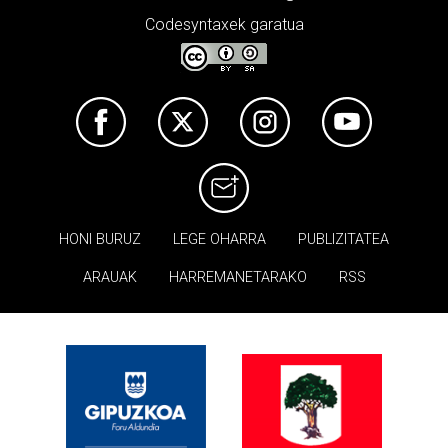
Codesyntaxek garatua
HONI BURUZ
LEGE OHARRA
PUBLIZITATEA
ARAUAK
HARREMANETARAKO
RSS