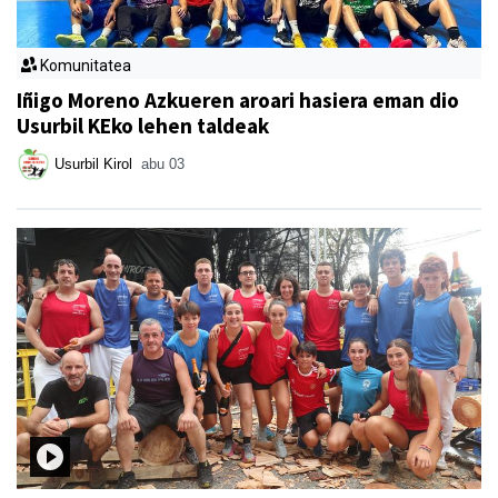
Komunitatea
Iñigo Moreno Azkueren aroari hasiera eman dio
Usurbil KEko lehen taldeak
Usurbil Kirol
abu 03