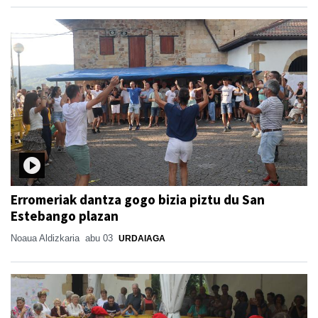
Erromeriak dantza gogo bizia piztu du San
Estebango plazan
Noaua Aldizkaria
abu 03
URDAIAGA