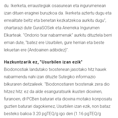
du. Ikerketa, erraustegiak osasunean eta ingurumenean
izan dituen eraginei buruzkoa da. Ikerketa aztertu dugu eta
errealitate beltz eta benetan kezkatzekoa aurkitu dugu",
ohartarazi dute GuraSOSek eta Anerreka Ingurumen
Elkarteak. "Ondorio txar nabarmenak" aurkitu dituztela berri
eman dute, "batez ere Usurbilen, gure herrian eta beste
lekuetan ere (Andoainen adibidez)".
Hazkuntzarik ez, "Usurbilen izan ezik"
Biodonostiak landutako txostenean jasotako hitz hauek
nabarmendu nahi izan dituzte Sutegiko informazio
bilkuraren deitzaileek. "Biodonostiaren txostenak zera dio
hitzez hitz: ez da alde esanguratsurik ikusten dioxinen,
furanoen, dl-PCBen baturari eta dioxina motako konposatu
guztien baturari dagokienez, Usurbilen izan ezik, non bataz
besteko balioa 3.20 pgTEQ/g igo den (1.16 pgTEQ/g