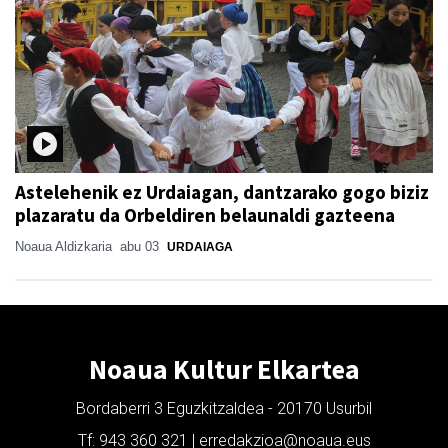
Astelehenik ez Urdaiagan, dantzarako gogo biziz
plazaratu da Orbeldiren belaunaldi gazteena
Noaua Aldizkaria
abu 03
URDAIAGA
Noaua Kultur Elkartea
Bordaberri 3 Eguzkitzaldea - 20170 Usurbil
Tf: 943 360 321 | erredakzioa@noaua.eus