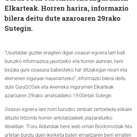
Elkarteak. Horren harira, informazio
bilera deitu dute azaroaren 29rako
Sutegin.
"Usurbildar guztiei eragiten digun osasun egoera larri bati
buruzko informazioa jasotzeko eta horren aurrean, herri
bezala gure osasuna babesteko har ditzakegun neurri eta
ekimenen inguruan hausnartzeko", informazio bilera deitu
dute GuraSOSek eta Anerreka Ingurumen Elkarteak
azaroaren 29rako arratsaldeko 19:00etan Sutegin.
Osasun egoera larri horri buruzko zenbait zertzelada eskaini
dituzte hitzordu horren antolatzaileek plazaraturiko
deialdian. "Foru Aldundiak bere web orrian Biodonostiak hiru
urtetan burutu duen ikerketa baten emaitzaren berri ematen