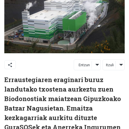
Entzun
Itzuli
Erraustegiaren eraginari buruz
landutako txostena aurkeztu zuen
Biodonostiak maiatzean Gipuzkoako
Batzar Nagusietan. Emaitza
kezkagarriak aurkitu dituzte
GuraSOSek eta Anerreka Ingurumen