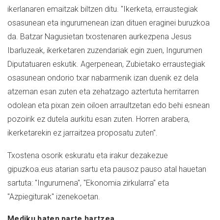
ikerlanaren emaitzak biltzen ditu. "Ikerketa, erraustegiak
osasunean eta ingurumenean izan dituen eraginei buruzkoa
da. Batzar Nagusietan txostenaren aurkezpena Jesus
Ibarluzeak, ikerketaren zuzendariak egin zuen, Ingurumen
Diputatuaren eskutik. Agerpenean, Zubietako erraustegiak
osasunean ondorio txar nabarmenik izan duenik ez dela
atzeman esan zuten eta zehatzago aztertuta herritarren
odolean eta pixan zein oiloen arraultzetan edo behi esnean
pozoirik ez dutela aurkitu esan zuten. Horren arabera,
ikerketarekin ez jarraitzea proposatu zuten".
Txostena osorik eskuratu eta irakur dezakezue
gipuzkoa.eus atarian sartu eta pausoz pauso atal hauetan
sartuta: "Ingurumena", "Ekonomia zirkularra" eta
"Azpiegiturak" izenekoetan.
Mediku baten parte hartzea