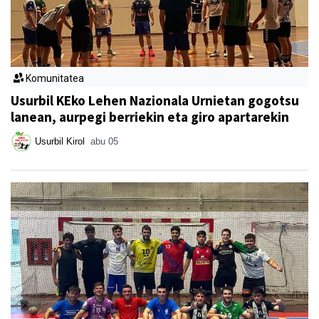
Komunitatea
Usurbil KEko Lehen Nazionala Urnietan gogotsu
lanean, aurpegi berriekin eta giro apartarekin
Usurbil Kirol
abu 05