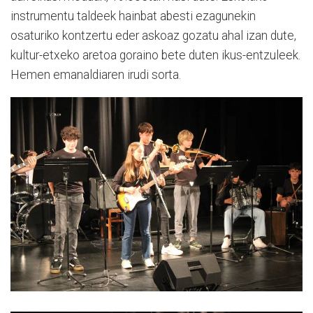
instrumentu taldeek hainbat abesti ezagunekin
osaturiko kontzertu eder askoaz gozatu ahal izan dute,
kultur-etxeko aretoa goraino bete duten ikus-entzuleek.
Hemen emanaldiaren irudi sorta.