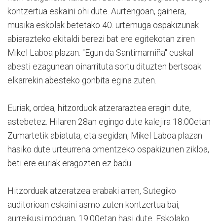
kontzertua eskaini ohi dute. Aurtengoan, gainera,
musika eskolak betetako 40. urtemuga ospakizunak
abiarazteko ekitaldi berezi bat ere egitekotan ziren
Mikel Laboa plazan. "Egun da Santimamiña" euskal
abesti ezagunean oinarrituta sortu dituzten bertsoak
elkarrekin abesteko gonbita egina zuten.
Euriak, ordea, hitzorduok atzeraraztea eragin dute,
astebetez. Hilaren 28an egingo dute kalejira 18:00etan
Zumartetik abiatuta, eta segidan, Mikel Laboa plazan
hasiko dute urteurrena omentzeko ospakizunen zikloa,
beti ere euriak eragozten ez badu.
Hitzorduak atzeratzea erabaki arren, Sutegiko
auditorioan eskaini asmo zuten kontzertua bai,
aurreikusi moduan, 19:00etan hasi dute. Eskolako