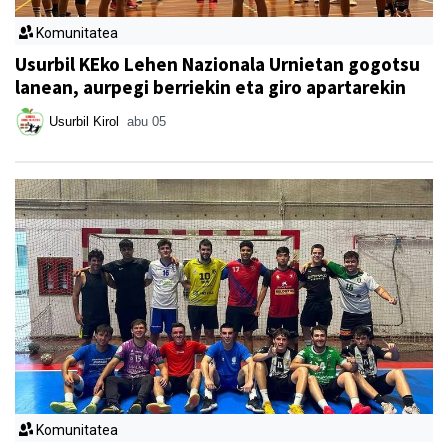
Komunitatea
Usurbil KEko Lehen Nazionala Urnietan gogotsu
lanean, aurpegi berriekin eta giro apartarekin
Usurbil Kirol
abu 05
Komunitatea