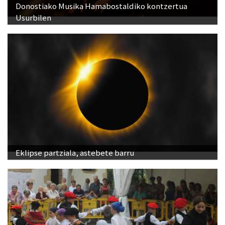
Donostiako Musika Hamabostaldiko kontzertua
Usurbilen
Eklipse partziala, astebete barru