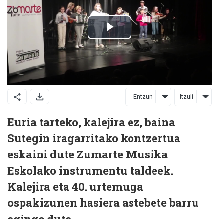
Entzun
Itzuli
Euria tarteko, kalejira ez, baina
Sutegin iragarritako kontzertua
eskaini dute Zumarte Musika
Eskolako instrumentu taldeek.
Kalejira eta 40. urtemuga
ospakizunen hasiera astebete barru
egingo dute.