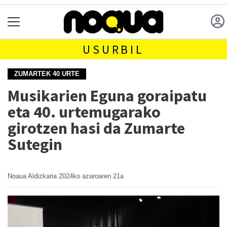
USURBIL
ZUMARTEK 40 URTE
Musikarien Eguna goraipatu
eta 40. urtemugarako
girotzen hasi da Zumarte
Sutegin
Noaua Aldizkaria
2024ko azaroaren 21a