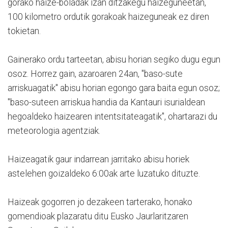
gorako haize-boladak izan ditzakegu haizeguneetan,
100 kilometro ordutik gorakoak haizeguneak ez diren
tokietan.
Gainerako ordu tarteetan, abisu horian segiko dugu egun
osoz. Horrez gain, azaroaren 24an, "baso-sute
arriskuagatik" abisu horian egongo gara baita egun osoz;
"baso-suteen arriskua handia da Kantauri isurialdean
hegoaldeko haizearen intentsitateagatik", ohartarazi du
meteorologia agentziak.
Haizeagatik gaur indarrean jarritako abisu horiek
astelehen goizaldeko 6:00ak arte luzatuko dituzte.
Haizeak gogorren jo dezakeen tarterako, honako
gomendioak plazaratu ditu Eusko Jaurlaritzaren