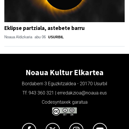
Eklipse partziala, astebete barru
Noaua Aldizkaria
abu 06
USURBIL
Noaua Kultur Elkartea
Bordaberri 3 Eguzkitzaldea - 20170 Usurbil
Tf: 943 360 321 | erredakzioa@noaua.eus
Codesyntaxek garatua