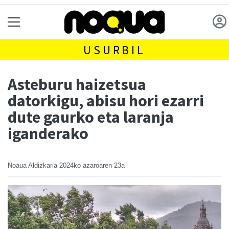
USURBIL
Asteburu haizetsua
datorkigu, abisu hori ezarri
dute gaurko eta laranja
iganderako
Noaua Aldizkaria
2024ko azaroaren 23a