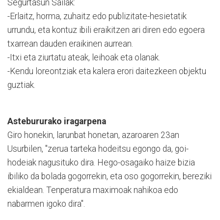
Segurtasun Sailak:
-Erlaitz, horma, zuhaitz edo publizitate-hesietatik
urrundu, eta kontuz ibili eraikitzen ari diren edo egoera
txarrean dauden eraikinen aurrean.
-Itxi eta ziurtatu ateak, leihoak eta olanak.
-Kendu loreontziak eta kalera erori daitezkeen objektu
guztiak.
Astebururako iragarpena
Giro honekin, larunbat honetan, azaroaren 23an
Usurbilen, "zerua tarteka hodeitsu egongo da, goi-
hodeiak nagusituko dira. Hego-osagaiko haize bizia
ibiliko da bolada gogorrekin, eta oso gogorrekin, bereziki
ekialdean. Tenperatura maximoak nahikoa edo
nabarmen igoko dira".