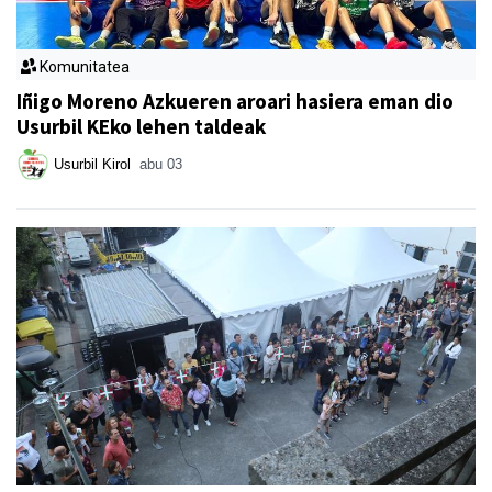
Komunitatea
Iñigo Moreno Azkueren aroari hasiera eman dio
Usurbil KEko lehen taldeak
Usurbil Kirol
abu 03