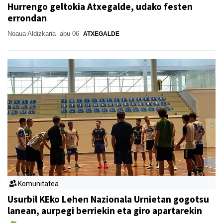
Hurrengo geltokia Atxegalde, udako festen
errondan
Noaua Aldizkaria
abu 06
ATXEGALDE
Komunitatea
Usurbil KEko Lehen Nazionala Urnietan gogotsu
lanean, aurpegi berriekin eta giro apartarekin