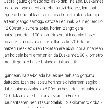
Ostiral gauaz geroztik bizi asko dabil haizea. Euskalmet
meteorologia agentziak ohartarazi duenez, larunbat
eguerdi honetatik aurrera, abisu hori eta alerta laranja
artean joango zaizkigu datozen egunak. Gaur eguerdiko
12:00etatik aurrera, abisu horian izango gara
haizeguneetan, 100 kilometro ordutik gorako haize-
boladak izan ditzakegulako. Iluntzeko 20:00etan
haizeguneak ez diren tokietan ere abisu horia indarrean
jarriko dela berri ematen ari da Euskalmet, 80 kilometro
ordutik gorako haize-bolada arriskuagatik.
Igandean, haize-bolada hauek are gehiago gogortu
daitezke. Izan ere, abisu hori horiek indarrean segiko
dute, baina goizaldeko 6:00etan hasi eta arratsaldeko
15:00ak arte alerta laranja ezarri du Eusko
Jaurlaritzaren Segurtasun Sailak. 120 kilometro ordutik