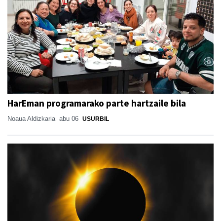
HarEman programarako parte hartzaile bila
Noaua Aldizkaria
abu 06
USURBIL