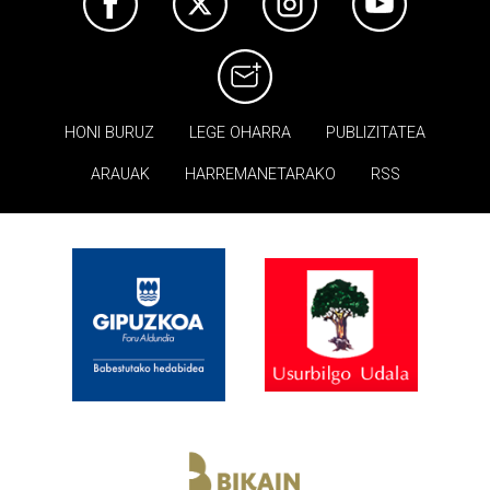
HONI BURUZ
LEGE OHARRA
PUBLIZITATEA
ARAUAK
HARREMANETARAKO
RSS