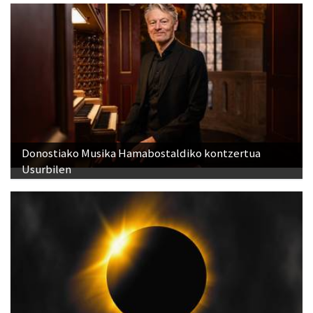
Donostiako Musika Hamabostaldiko kontzertua
Usurbilen