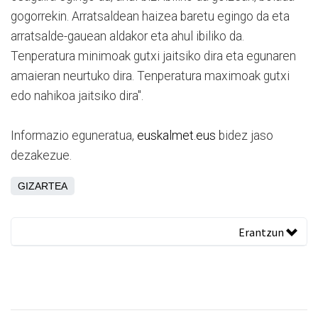
gogorrekin. Arratsaldean haizea baretu egingo da eta
arratsalde-gauean aldakor eta ahul ibiliko da.
Tenperatura minimoak gutxi jaitsiko dira eta egunaren
amaieran neurtuko dira. Tenperatura maximoak gutxi
edo nahikoa jaitsiko dira".
Informazio eguneratua,
euskalmet.eus
bidez jaso
dezakezue.
GIZARTEA
Erantzun