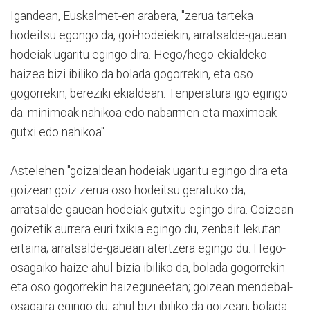
Igandean, Euskalmet-en arabera, "zerua tarteka
hodeitsu egongo da, goi-hodeiekin; arratsalde-gauean
hodeiak ugaritu egingo dira. Hego/hego-ekialdeko
haizea bizi ibiliko da bolada gogorrekin, eta oso
gogorrekin, bereziki ekialdean. Tenperatura igo egingo
da: minimoak nahikoa edo nabarmen eta maximoak
gutxi edo nahikoa".
Astelehen "goizaldean hodeiak ugaritu egingo dira eta
goizean goiz zerua oso hodeitsu geratuko da;
arratsalde-gauean hodeiak gutxitu egingo dira. Goizean
goizetik aurrera euri txikia egingo du, zenbait lekutan
ertaina; arratsalde-gauean atertzera egingo du. Hego-
osagaiko haize ahul-bizia ibiliko da, bolada gogorrekin
eta oso gogorrekin haizeguneetan; goizean mendebal-
osagaira egingo du, ahul-bizi ibiliko da goizean, bolada