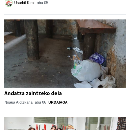
Usurbil Kirol
abu 05
Andatza zaintzeko deia
Noaua Aldizkaria
abu 06
URDAIAGA