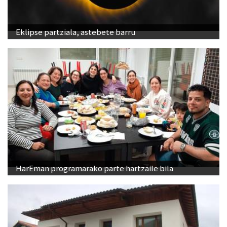
Eklipse partziala, astebete barru
HarEman programarako parte hartzaile bila