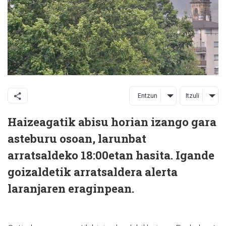
Entzun
Itzuli
Haizeagatik abisu horian izango gara
asteburu osoan, larunbat
arratsaldeko 18:00etan hasita. Igande
goizaldetik arratsaldera alerta
laranjaren eraginpean.