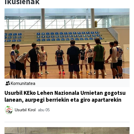
Ikusienak
Komunitatea
Usurbil KEko Lehen Nazionala Urnietan gogotsu
lanean, aurpegi berriekin eta giro apartarekin
Usurbil Kirol
abu 05