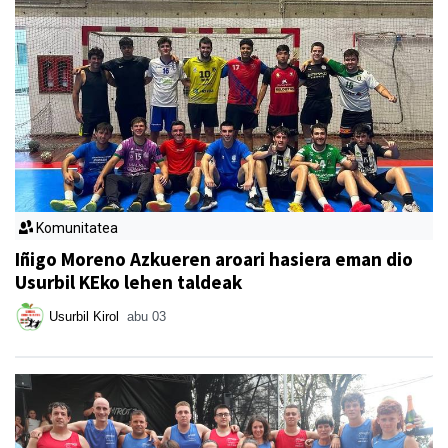
Komunitatea
Iñigo Moreno Azkueren aroari hasiera eman dio
Usurbil KEko lehen taldeak
Usurbil Kirol
abu 03