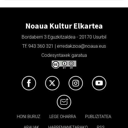
Noaua Kultur Elkartea
Bordaberri 3 Eguzkitzaldea - 20170 Usurbil
Tf: 943 360 321 | erredakzioa@noaua.eus
Codesyntaxek garatua
HONI BURUZ
LEGE OHARRA
PUBLIZITATEA
ARAUAK
HARREMANETARAKO
RSS