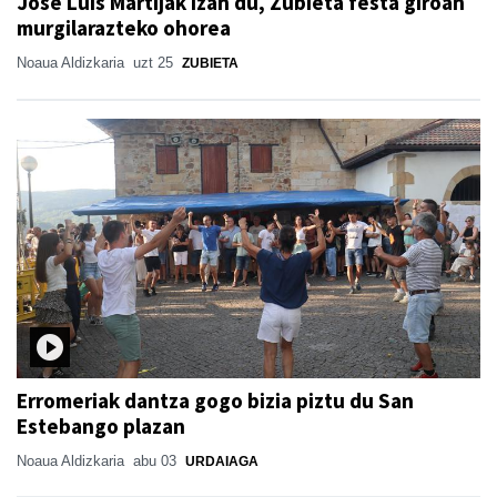
Jose Luis Martijak izan du, Zubieta festa giroan
murgilarazteko ohorea
Noaua Aldizkaria
uzt 25
ZUBIETA
Erromeriak dantza gogo bizia piztu du San
Estebango plazan
Noaua Aldizkaria
abu 03
URDAIAGA