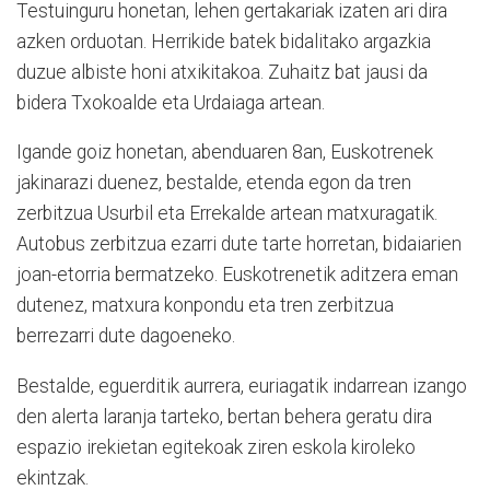
Testuinguru honetan, lehen gertakariak izaten ari dira
azken orduotan. Herrikide batek bidalitako argazkia
duzue albiste honi atxikitakoa. Zuhaitz bat jausi da
bidera Txokoalde eta Urdaiaga artean.
Igande goiz honetan, abenduaren 8an, Euskotrenek
jakinarazi duenez, bestalde, etenda egon da tren
zerbitzua Usurbil eta Errekalde artean matxuragatik.
Autobus zerbitzua ezarri dute tarte horretan, bidaiarien
joan-etorria bermatzeko. Euskotrenetik aditzera eman
dutenez, matxura konpondu eta tren zerbitzua
berrezarri dute dagoeneko.
Bestalde, eguerditik aurrera, euriagatik indarrean izango
den alerta laranja tarteko, bertan behera geratu dira
espazio irekietan egitekoak ziren eskola kiroleko
ekintzak.