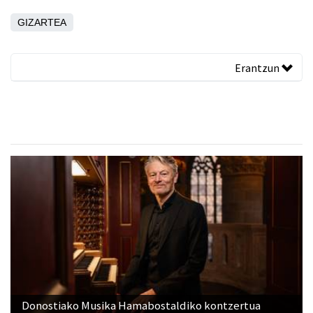
GIZARTEA
Erantzun
Donostiako Musika Hamabostaldiko kontzertua