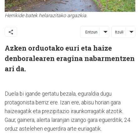
Herrikide batek helarazitako argazkia.
Entzun
Itzuli
Azken orduotako euri eta haize
denboralearen eragina nabarmentzen
ari da.
Duela bi igande gertatu bezala, eguraldia dugu
protagonista berriz ere. Izan ere, abisu horian gara
haizeagatik eta prezipitazio iraunkorragatik atzotik.
Gaur, gainera, alerta laranjan izango gara eguerditik, 24
orduz astelehen eguerdira arte euriagatik.