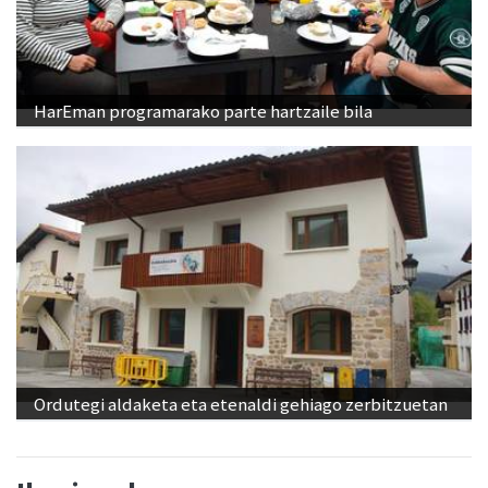
HarEman programarako parte hartzaile bila
Ordutegi aldaketa eta etenaldi gehiago zerbitzuetan