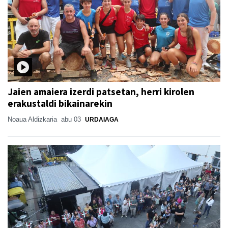
Jaien amaiera izerdi patsetan, herri kirolen
erakustaldi bikainarekin
Noaua Aldizkaria
abu 03
URDAIAGA