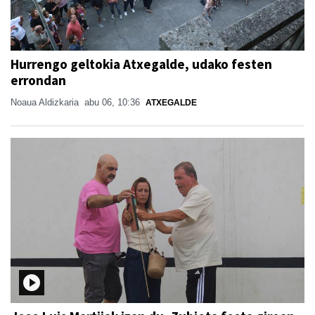
Hurrengo geltokia Atxegalde, udako festen
errondan
Noaua Aldizkaria
abu 06, 10:36
ATXEGALDE