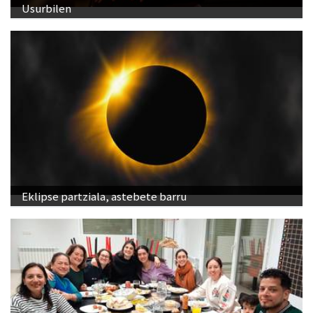
Usurbilen
Eklipse partziala, astebete barru