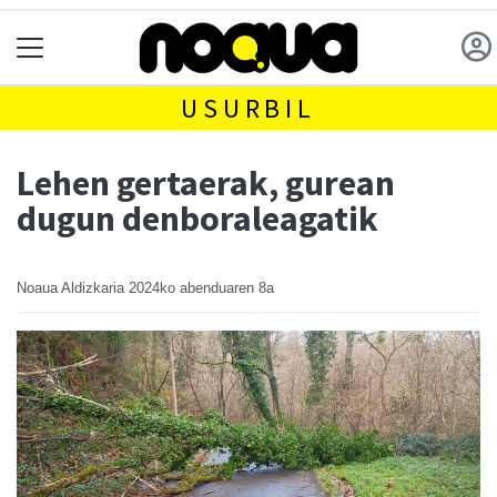
USURBIL
Lehen gertaerak, gurean
dugun denboraleagatik
Noaua Aldizkaria
2024ko abenduaren 8a