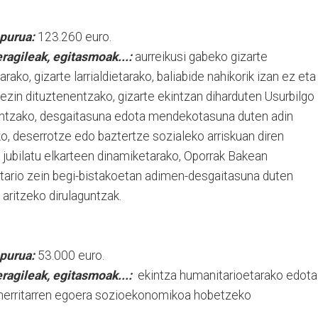
opurua:
123.260 euro.
ragileak, egitasmoak...:
aurreikusi gabeko gizarte
ko, gizarte larrialdietarako, baliabide nahikorik izan ez eta
ezin dituztenentzako, gizarte ekintzan diharduten Usurbilgo
eentzako, desgaitasuna edota mendekotasuna duten adin
o, deserrotze edo baztertze sozialeko arriskuan diren
 jubilatu elkarteen dinamiketarako, Oporrak Bakean
ario zein begi-bistakoetan adimen-desgaitasuna duten
aritzeko dirulaguntzak.
opurua:
53.000 euro.
ragileak, egitasmoak...:
ekintza humanitarioetarako edota
 herritarren egoera sozioekonomikoa hobetzeko