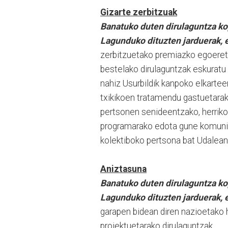
Gizarte zerbitzuak
Banatuko duten dirulaguntza k
Lagunduko dituzten jarduerak, e
zerbitzuetako premiazko egoeretara
bestelako dirulaguntzak eskuratu 
nahiz Usurbildik kanpoko elkart
txikikoen tratamendu gastuetarak
pertsonen senideentzako, herriko
programarako edota gune komunit
kolektiboko pertsona bat Udalean 
Aniztasuna
Banatuko duten dirulaguntza k
Lagunduko dituzten jarduerak, e
garapen bidean diren nazioetako
proiektuetarako dirulaguntzak.