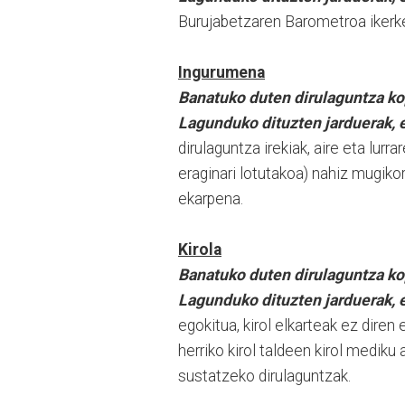
Burujabetzaren Barometroa ikerke
Ingurumena
Banatuko duten dirulaguntza ko
Lagunduko dituzten jarduerak, e
dirulaguntza irekiak, aire eta lurr
eraginari lotutakoa) nahiz mugiko
ekarpena.
Kirola
Banatuko duten dirulaguntza ko
Lagunduko dituzten jarduerak, e
egokitua, kirol elkarteak ez diren 
herriko kirol taldeen kirol mediku
sustatzeko dirulaguntzak.