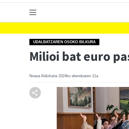
UDALBATZAREN OSOKO BILKURA
Milioi bat euro 
Noaua Aldizkaria
2024ko abenduaren 21a