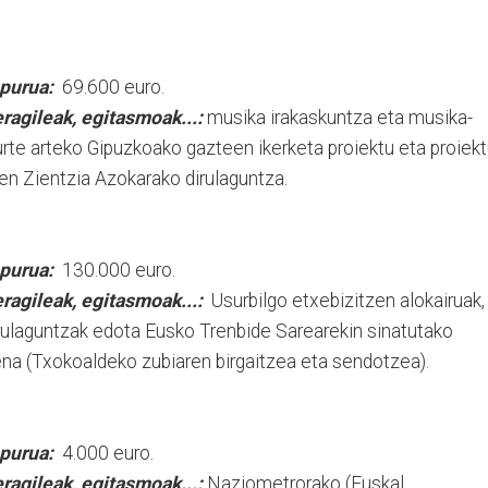
purua:
69.600 euro.
ragileak, egitasmoak...:
musika irakaskuntza eta musika-
rte arteko Gipuzkoako gazteen ikerketa proiektu eta proiek
uen Zientzia Azokarako dirulaguntza.
purua:
130.000 euro.
ragileak, egitasmoak...:
Usurbilgo etxebizitzen alokairuak,
irulaguntzak edota Eusko Trenbide Sarearekin sinatutako
na (Txokoaldeko zubiaren birgaitzea eta sendotzea).
purua:
4.000 euro.
ragileak, egitasmoak...:
Naziometrorako (Euskal