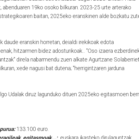
, abenduaren 19ko osoko bilkuran. 2023-25 urte arterako
strategikoaren baitan, 2025eko eranskinen alde bozkatu zut
 daude eranskin horretan, deialdi irekikoak edota
enak, hitzarmen bidez adosturikoak... "Oso izaera ezberdine
guntzak" direla nabarmendu zuen alkate Agurtzane Solaberrie
uran, xede nagusi bat dutena; "herrigintzaren jarduna
bilgo Udalak diruz lagunduko dituen 2025eko egitasmoen berri
purua:
133.100 euro.
ragileak, egitasmoak...:
euskara ikasteko dirulaguntzak,