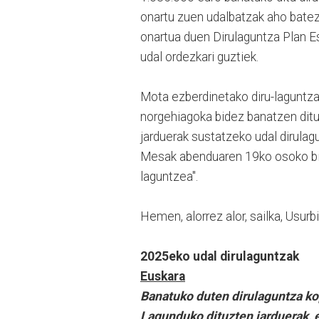
onartu zuen udalbatzak aho batez
onartua duen Dirulaguntza Plan E
udal ordezkari guztiek.
Mota ezberdinetako diru-laguntzak
norgehiagoka bidez banatzen ditu
jarduerak sustatzeko udal dirula
Mesak abenduaren 19ko osoko bilk
laguntzea".
Hemen, alorrez alor, sailka, Usur
2025eko udal dirulaguntzak
Euskara
Banatuko duten dirulaguntza ko
Lagunduko dituzten jarduerak, e