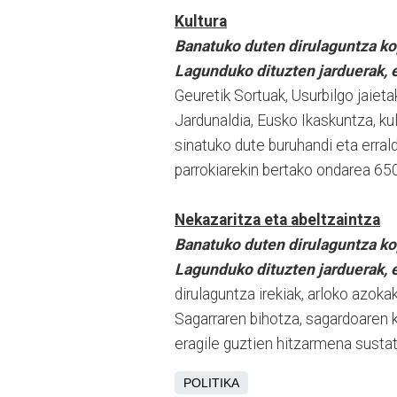
Kultura
Banatuko duten dirulaguntza ko
Lagunduko dituzten jarduerak, e
Geuretik Sortuak, Usurbilgo jaieta
Jardunaldia, Eusko Ikaskuntza, k
sinatuko dute buruhandi eta erral
parrokiarekin bertako ondarea 65
Nekazaritza eta abeltzaintza
Banatuko duten dirulaguntza ko
Lagunduko dituzten jarduerak, e
dirulaguntza irekiak, arloko azoka
Sagarraren bihotza, sagardoaren k
eragile guztien hitzarmena susta
POLITIKA