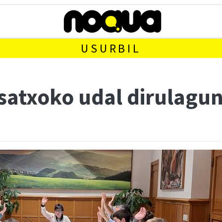
USURBIL
pasatxoko udal dirulag