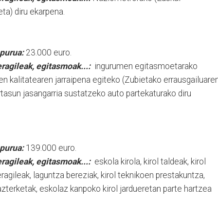
ta) diru ekarpena.
purua:
23.000 euro.
ragileak, egitasmoak...:
ingurumen egitasmoetarako
aren kalitatearen jarraipena egiteko (Zubietako errausgailuare
rtasun jasangarria sustatzeko auto partekaturako diru
purua:
139.000 euro.
ragileak, egitasmoak...:
eskola kirola, kirol taldeak, kirol
eragileak, laguntza bereziak, kirol teknikoen prestakuntza,
 azterketak, eskolaz kanpoko kirol jardueretan parte hartzea