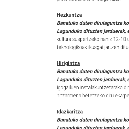
Hezkuntza
Banatuko duten dirulaguntza ko
Lagunduko dituzten jarduerak, e
kultura suspertzeko nahiz 12-18 u
teknologikoak ikusgai jartzen dit
Hirigintza
Banatuko duten dirulaguntza ko
Lagunduko dituzten jarduerak, e
igogailuen instalakuntzetarako d
hitzarmena betetzeko diru ekarpe
Idazkaritza
Banatuko duten dirulaguntza ko
Lagunduko dituzten jarduerak, e