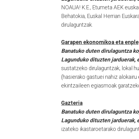
NOAUA! K.E., Etumeta AEK euskalt
Behatokia, Euskal Herrian Euskar
dirulaguntzak.
Garapen ekonomikoa eta enpl
Banatuko duten dirulaguntza k
Lagunduko dituzten jarduerak, e
sustatzeko dirulaguntzak, lokal h
(hasierako gastuei nahiz alokairu
ekintzaileen egiasmoak garatzeko
Gazteria
Banatuko duten dirulaguntza k
Lagunduko dituzten jarduerak, e
izateko ikastaroetarako dirulagun