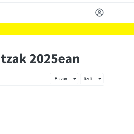
untzak 2025ean
Entzun
Itzuli