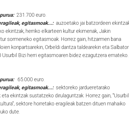
purua:
231.700 euro.
ragileak, egitasmoak...:
auzoetako jai batzordeen ekintzak
ko ekintzak, herriko elkarteen kultur ekimenak, Jakin
ultur sormeneko egitasmoak. Horrez gain, hitzarmen bana
doien konpartsarekin, Orbeldi dantza taldearekin eta Salbato
0 Usurbil Bizi herri egitasmoaren bidez ezagutzera emateko.
purua:
65.000 euro.
ragileak, egitasmoak...:
sektoreko jardueretarako
k eta ekintzak sustatzeko dirulaguntzak. Horrez gain, "Usurbil
ultura", sektore horretako eragileak batzen dituen mahaiko
tuko dute.