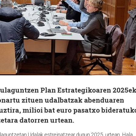
irulaguntzen Plan Estrategikoaren 2025e
onartu zituen udalbatzak abenduaren
uztira, milioi bat euro pasatxo bideratuk
etara datorren urtean.
ulaguntzetan Udalak estreinatzear dugun 2025. urtean. Hala