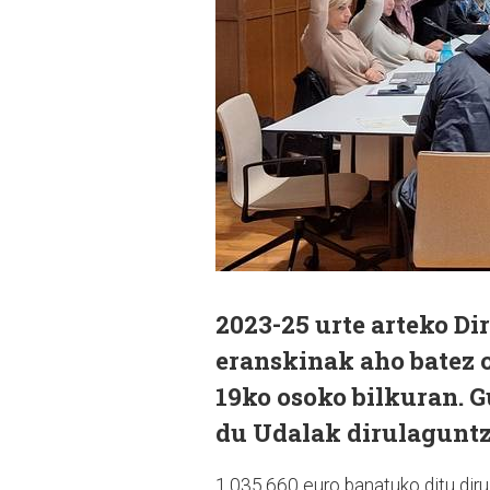
2023-25 urte arteko D
eranskinak aho batez 
19ko osoko bilkuran. G
du Udalak dirulaguntz
1.035.660 euro banatuko ditu dir