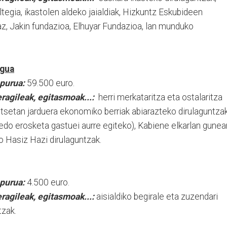
egia, ikastolen aldeko jaialdiak, Hizkuntz Eskubideen
az, Jakin fundazioa, Elhuyar Fundazioa, lan munduko
egua
opurua:
59.500 euro.
ragileak, egitasmoak...:
herri merkataritza eta ostalaritza
utsetan jarduera ekonomiko berriak abiarazteko dirulaguntza
 edo erosketa gastuei aurre egiteko), Kabiene elkarlan gunea
 Hasiz Hazi dirulaguntzak.
opurua:
4.500 euro.
ragileak, egitasmoak...:
aisialdiko begirale eta zuzendari
tzak.