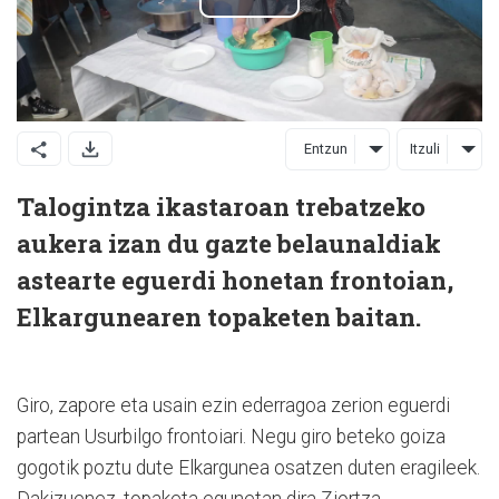
Entzun
Itzuli
Talogintza ikastaroan trebatzeko
aukera izan du gazte belaunaldiak
astearte eguerdi honetan frontoian,
Elkargunearen topaketen baitan.
Giro, zapore eta usain ezin ederragoa zerion eguerdi
partean Usurbilgo frontoiari. Negu giro beteko goiza
gogotik poztu dute Elkargunea osatzen duten eragileek.