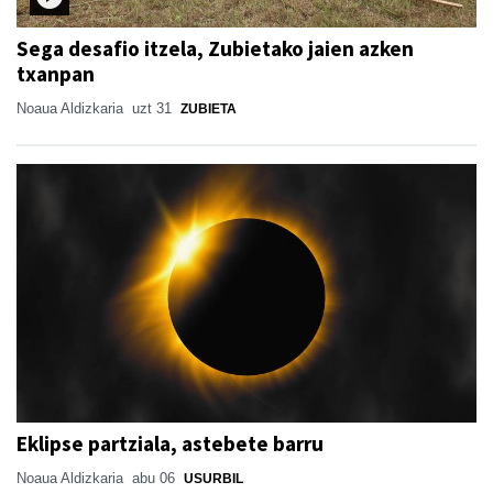
Sega desafio itzela, Zubietako jaien azken
txanpan
Noaua Aldizkaria
uzt 31
ZUBIETA
Eklipse partziala, astebete barru
Noaua Aldizkaria
abu 06
USURBIL