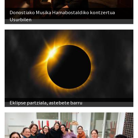
Donostiako Musika Hamabostaldiko kontzertua
Usurbilen
Eklipse partziala, astebete barru