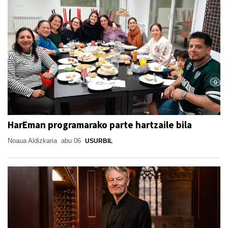
HarEman programarako parte hartzaile bila
Noaua Aldizkaria
abu 06
USURBIL