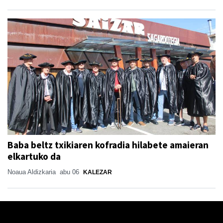
Baba beltz txikiaren kofradia hilabete amaieran
elkartuko da
Noaua Aldizkaria
abu 06
KALEZAR