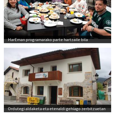
HarEman programarako parte hartzaile bila
Ordutegi aldaketa eta etenaldi gehiago zerbitzuetan