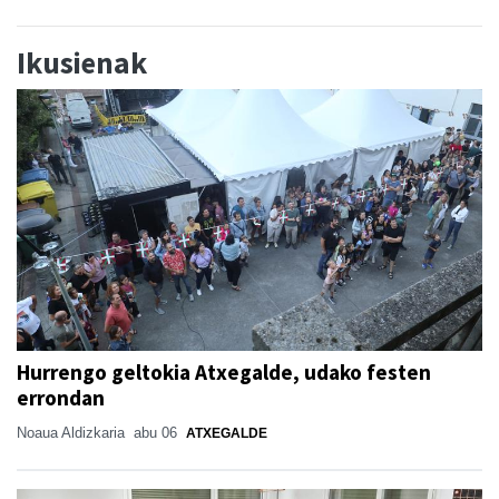
Ikusienak
Hurrengo geltokia Atxegalde, udako festen
errondan
Noaua Aldizkaria
abu 06
ATXEGALDE