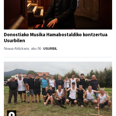
Donostiako Musika Hamabostaldiko kontzertua
Usurbilen
Noaua Aldizkaria
abu 06
USURBIL