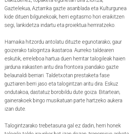
Dakizuenez, topaketa egunetan dira Ziortza,
Gaztelekua, Aztarrika gazte asanblada eta Kulturgunea
kide dituen bilgunekoak, herri egitasmo hori eraikitzen
segi, lankidetza indartu eta proiektua herriratzeko.
Hamaika hitzordu antolatu dituzte egunotarako; gaur
goizerako talogintza ikastaroa. Aurreko taldearen
eskutik, erreleboa hartua duen herritar talogileak haien
jarduna irakasten aritu dira frontoira joandako gazte
belaunaldi berriari. Taldetxotan prestaketa fase
guztiaren berri jaso eta talogintzan aritu dira. Eskuz
ondutakoa, dastatuz borobildu dute goiza. Bitartean,
gainerakoek bingo musikatuan parte hartzeko aukera
izan dute.
Talogintzarako trebetasuna gal ez dadin, herri honek