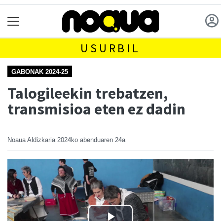
USURBIL
GABONAK 2024-25
Talogileekin trebatzen,
transmisioa eten ez dadin
Noaua Aldizkaria
2024ko abenduaren 24a