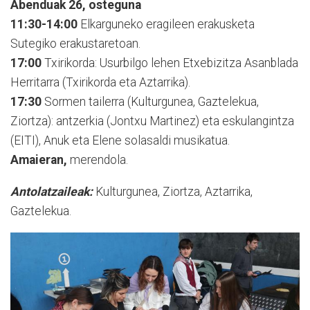
Abenduak 26, osteguna
11:30-14:00
Elkarguneko eragileen erakusketa
Sutegiko erakustaretoan.
17:00
Txirikorda: Usurbilgo lehen Etxebizitza Asanblada
Herritarra (Txirikorda eta Aztarrika).
17:30
Sormen tailerra (Kulturgunea, Gaztelekua,
Ziortza): antzerkia (Jontxu Martinez) eta eskulangintza
(EITI), Anuk eta Elene solasaldi musikatua.
Amaieran,
merendola.
Antolatzaileak:
Kulturgunea, Ziortza, Aztarrika,
Gaztelekua.