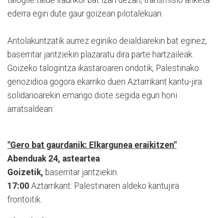
talogile talde iraunkor bat izan dezan, transmisio ariketa
ederra egin dute gaur goizean pilotalekuan.
Antolakuntzatik aurrez eginiko deialdiarekin bat eginez,
baserritar jantziekin plazaratu dira parte hartzaileak.
Goizeko talogintza ikastaroaren ondotik, Palestinako
genozidioa gogora ekarriko duen Aztarrikant kantu-jira
solidarioarekin emango diote segida egun honi
arratsaldean:
"Gero bat gaurdanik: Elkargunea eraikitzen"
Abenduak 24, asteartea
Goizetik,
baserritar jantziekin.
17:00
Aztarrikant: Palestinaren aldeko kantujira
frontoitik.