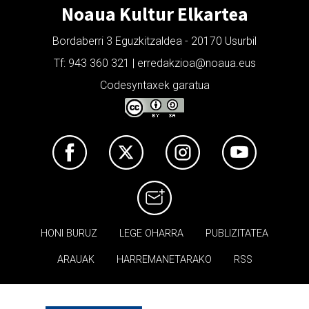
Noaua Kultur Elkartea
Bordaberri 3 Eguzkitzaldea - 20170 Usurbil
Tf: 943 360 321 | erredakzioa@noaua.eus
Codesyntaxek garatua
HONI BURUZ
LEGE OHARRA
PUBLIZITATEA
ARAUAK
HARREMANETARAKO
RSS