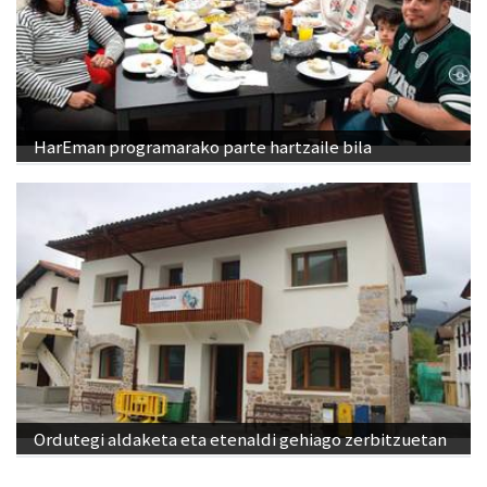
HarEman programarako parte hartzaile bila
Ordutegi aldaketa eta etenaldi gehiago zerbitzuetan