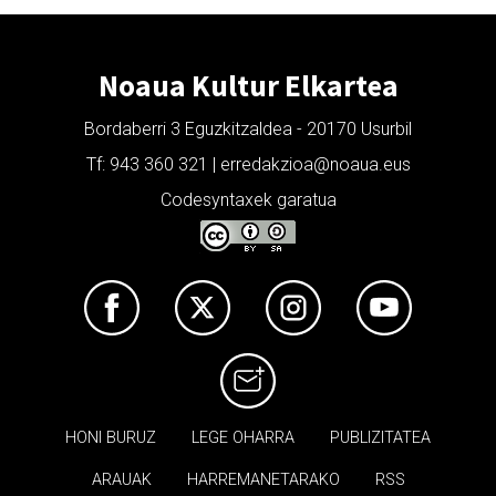
Noaua Kultur Elkartea
Bordaberri 3 Eguzkitzaldea - 20170 Usurbil
Tf: 943 360 321 | erredakzioa@noaua.eus
Codesyntaxek garatua
HONI BURUZ
LEGE OHARRA
PUBLIZITATEA
ARAUAK
HARREMANETARAKO
RSS