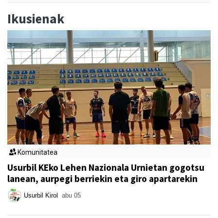
Ikusienak
Komunitatea
Usurbil KEko Lehen Nazionala Urnietan gogotsu
lanean, aurpegi berriekin eta giro apartarekin
Usurbil Kirol
abu 05