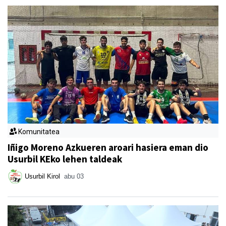
Komunitatea
Iñigo Moreno Azkueren aroari hasiera eman dio
Usurbil KEko lehen taldeak
Usurbil Kirol
abu 03