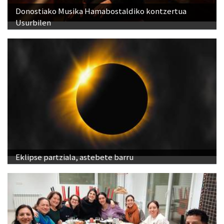
Donostiako Musika Hamabostaldiko kontzertua
Usurbilen
Eklipse partziala, astebete barru