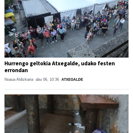
Hurrengo geltokia Atxegalde, udako festen
errondan
Noaua Aldizkaria
abu 06, 10:36
ATXEGALDE