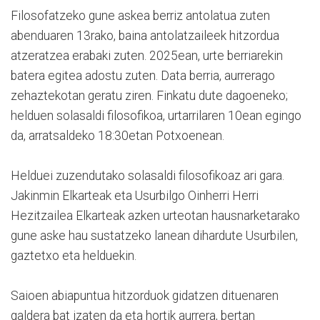
Filosofatzeko gune askea berriz antolatua zuten
abenduaren 13rako, baina antolatzaileek hitzordua
atzeratzea erabaki zuten. 2025ean, urte berriarekin
batera egitea adostu zuten. Data berria, aurrerago
zehaztekotan geratu ziren. Finkatu dute dagoeneko;
helduen solasaldi filosofikoa, urtarrilaren 10ean egingo
da, arratsaldeko 18:30etan Potxoenean.
Helduei zuzendutako solasaldi filosofikoaz ari gara.
Jakinmin Elkarteak eta Usurbilgo Oinherri Herri
Hezitzailea Elkarteak azken urteotan hausnarketarako
gune aske hau sustatzeko lanean dihardute Usurbilen,
gaztetxo eta helduekin.
Saioen abiapuntua hitzorduok gidatzen dituenaren
galdera bat izaten da eta hortik aurrera, bertan