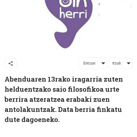
Entzun
Itzuli
Abenduaren 13rako iragarria zuten
helduentzako saio filosofikoa urte
berrira atzeratzea erabaki zuen
antolakuntzak. Data berria finkatu
dute dagoeneko.