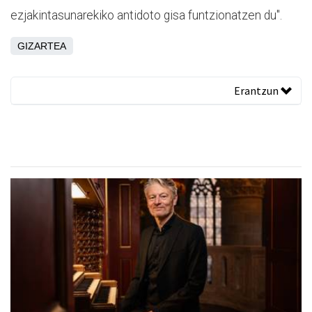
ezjakintasunarekiko antidoto gisa funtzionatzen du".
GIZARTEA
Erantzun