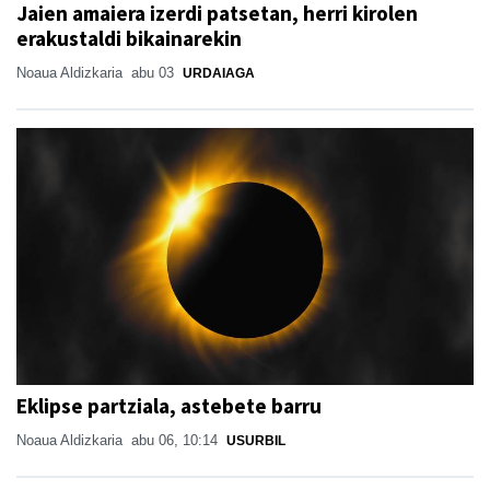
Jaien amaiera izerdi patsetan, herri kirolen
erakustaldi bikainarekin
Noaua Aldizkaria
abu 03
URDAIAGA
Eklipse partziala, astebete barru
Noaua Aldizkaria
abu 06, 10:14
USURBIL