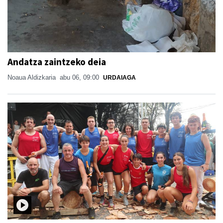
Andatza zaintzeko deia
Noaua Aldizkaria
abu 06, 09:00
URDAIAGA