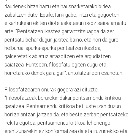
daudenek hitza hartu eta hausnarketarako bidea
zabaltzen dute. Epaiketarik gabe, iritzi eta gogoeten
elkartrukeari ekiten diote askatasun osoz saioa amaitu
arte. "Pentsatzen ikastea garrantzitsuagoa da zer
pentsatu behar dugun jakitea baino, eta hori da gure
helburua: apurka-apurka pentsatzen ikastea,
galderetatik abiatuz arrazoitzen eta argudiatzen
saiatzea. Funtsean, filosofatu egiten dugu eta
horretarako denok gara gai!", antolatzaileen esanetan.
Filosofatzearen onurak gogorarazi dituzte.
"Filosofatzeak berarekin dakar pentsamendu kritikoa
garatzea. Pentsamendu kritikoa beti uste izan duzun
hori zalantzan jartzea da, eta beste zerbait pentsatzeko
irekita egotea; pentsamendu kritikoa lehenengo
erantzunarekin ez konformatzea da eta iruzurrekiko eta