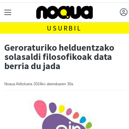
USURBIL
Geroraturiko helduentzako
solasaldi filosofikoak data
berria du jada
Noaua Aldizkaria
2024ko abenduaren 30a