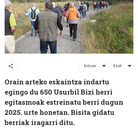
Entzun
Itzuli
Orain arteko eskaintza indartu
egingo du 650 Usurbil Bizi herri
egitasmoak estreinatu berri dugun
2025. urte honetan. Bisita gidatu
berriak iragarri ditu.