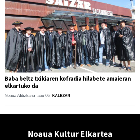
Baba beltz txikiaren kofradia hilabete amaieran
elkartuko da
Noaua Aldizkaria
abu 06
KALEZAR
Noaua Kultur Elkartea