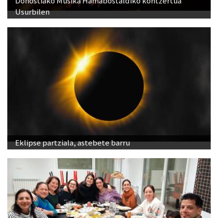
Donostiako Musika Hamabostaldiko kontzertua
Usurbilen
Eklipse partziala, astebete barru