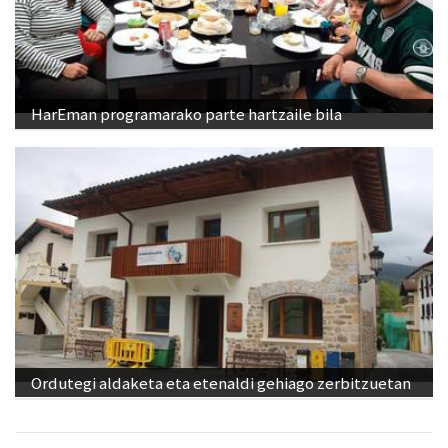
HarEman programarako parte hartzaile bila
Ordutegi aldaketa eta etenaldi gehiago zerbitzuetan