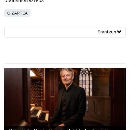
650usurbilbizi.eus
GIZARTEA
Erantzun