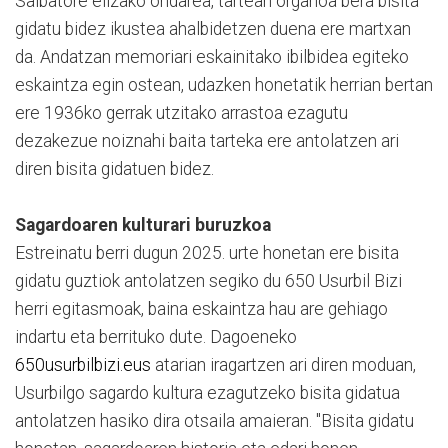
Salbatore elizako ondarea, tartean organoa bera bisita
gidatu bidez ikustea ahalbidetzen duena ere martxan
da. Andatzan memoriari eskainitako ibilbidea egiteko
eskaintza egin ostean, udazken honetatik herrian bertan
ere 1936ko gerrak utzitako arrastoa ezagutu
dezakezue noiznahi baita tarteka ere antolatzen ari
diren bisita gidatuen bidez.
Sagardoaren kulturari buruzkoa
Estreinatu berri dugun 2025. urte honetan ere bisita
gidatu guztiok antolatzen segiko du 650 Usurbil Bizi
herri egitasmoak, baina eskaintza hau are gehiago
indartu eta berrituko dute. Dagoeneko
650usurbilbizi.eus
atarian iragartzen ari diren moduan,
Usurbilgo sagardo kultura ezagutzeko bisita gidatua
antolatzen hasiko dira otsaila amaieran. "Bisita gidatu