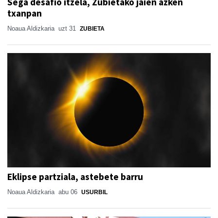
Sega desafio itzela, Zubietako jaien azken
txanpan
Noaua Aldizkaria
uzt 31
ZUBIETA
Eklipse partziala, astebete barru
Noaua Aldizkaria
abu 06
USURBIL