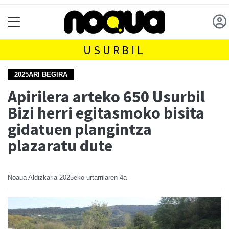
USURBIL
2025ARI BEGIRA
Apirilera arteko 650 Usurbil
Bizi herri egitasmoko bisita
gidatuen plangintza
plazaratu dute
Noaua Aldizkaria
2025eko urtarrilaren 4a