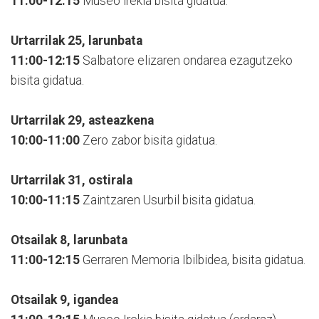
11:00-12:15
Museo irekia bisita gidatua.
Urtarrilak 25, larunbata
11:00-12:15
Salbatore elizaren ondarea ezagutzeko
bisita gidatua.
Urtarrilak 29, asteazkena
10:00-11:00
Zero zabor bisita gidatua.
Urtarrilak 31, ostirala
10:00-11:15
Zaintzaren Usurbil bisita gidatua.
Otsailak 8, larunbata
11:00-12:15
Gerraren Memoria Ibilbidea, bisita gidatua.
Otsailak 9, igandea