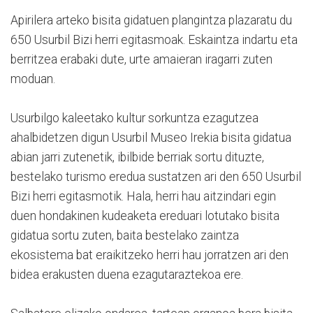
Apirilera arteko bisita gidatuen plangintza plazaratu du
650 Usurbil Bizi herri egitasmoak. Eskaintza indartu eta
berritzea erabaki dute, urte amaieran iragarri zuten
moduan.
Usurbilgo kaleetako kultur sorkuntza ezagutzea
ahalbidetzen digun Usurbil Museo Irekia bisita gidatua
abian jarri zutenetik, ibilbide berriak sortu dituzte,
bestelako turismo eredua sustatzen ari den 650 Usurbil
Bizi herri egitasmotik. Hala, herri hau aitzindari egin
duen hondakinen kudeaketa ereduari lotutako bisita
gidatua sortu zuten, baita bestelako zaintza
ekosistema bat eraikitzeko herri hau jorratzen ari den
bidea erakusten duena ezagutaraztekoa ere.