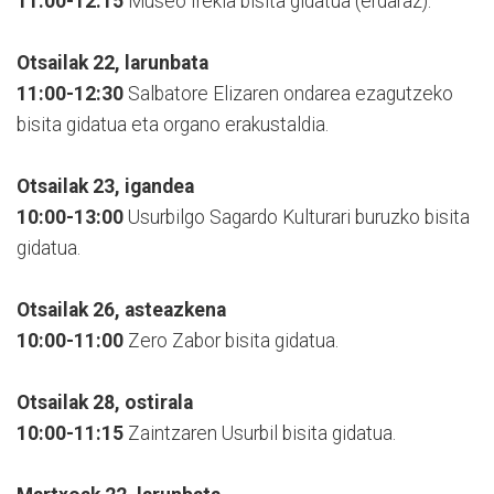
11:00-12:15
Museo Irekia bisita gidatua (erdaraz).
Otsailak 22, larunbata
11:00-12:30
Salbatore Elizaren ondarea ezagutzeko
bisita gidatua eta organo erakustaldia.
Otsailak 23, igandea
10:00-13:00
Usurbilgo Sagardo Kulturari buruzko bisita
gidatua.
Otsailak 26, asteazkena
10:00-11:00
Zero Zabor bisita gidatua.
Otsailak 28, ostirala
10:00-11:15
Zaintzaren Usurbil bisita gidatua.