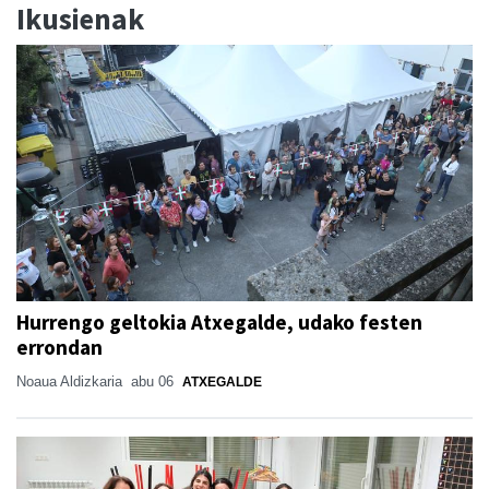
Ikusienak
Hurrengo geltokia Atxegalde, udako festen
errondan
Noaua Aldizkaria
abu 06
ATXEGALDE