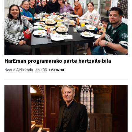
HarEman programarako parte hartzaile bila
Noaua Aldizkaria
abu 06
USURBIL