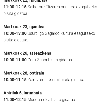
Martxoak 22, larunbata
11:00-12:15
Salbatore Elizaren ondarea ezagutzeko
bisita gidatua.
Martxoak 23, igandea
10:00-13:00
Usurbilgo Sagardo Kultura ezagutzeko
bisita gidatua.
Martxoak 26, asteazkena
10:00-11:00
Zero Zabor bisita gidatua.
Martxoak 28, ostirala
10:00-11:15
Zaintzaren Usurbil bisita gidatua.
Apirilak 5, larunbata
11:00-12:15
Museo irekia bisita gidatua.