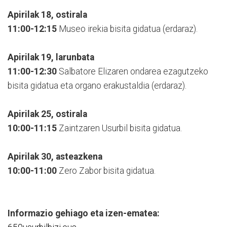
Apirilak 18, ostirala
11:00-12:15
Museo irekia bisita gidatua (erdaraz).
Apirilak 19, larunbata
11:00-12:30
Salbatore Elizaren ondarea ezagutzeko
bisita gidatua eta organo erakustaldia (erdaraz).
Apirilak 25, ostirala
10:00-11:15
Zaintzaren Usurbil bisita gidatua.
Apirilak 30, asteazkena
10:00-11:00
Zero Zabor bisita gidatua.
Informazio gehiago eta izen-ematea: