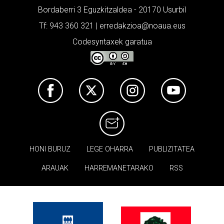
Bordaberri 3 Eguzkitzaldea - 20170 Usurbil
Tf: 943 360 321 | erredakzioa@noaua.eus
Codesyntaxek garatua
HONI BURUZ
LEGE OHARRA
PUBLIZITATEA
ARAUAK
HARREMANETARAKO
RSS