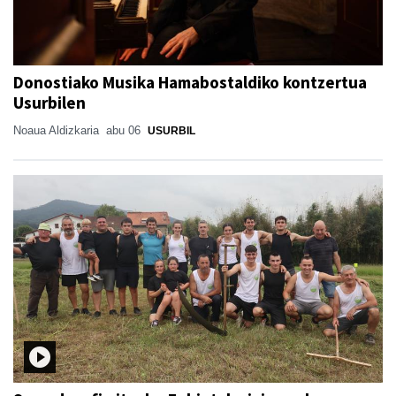
Donostiako Musika Hamabostaldiko kontzertua
Usurbilen
Noaua Aldizkaria
abu 06
USURBIL