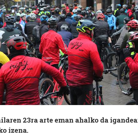
hilaren 23ra arte eman ahalko da igande
o izena.