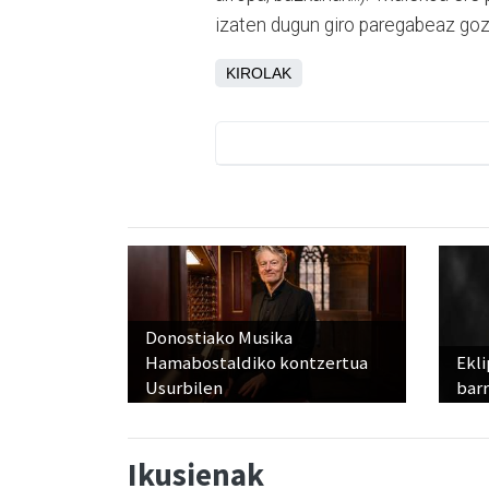
izaten dugun giro paregabeaz goz
KIROLAK
Donostiako Musika
Hamabostaldiko kontzertua
Ekli
Usurbilen
bar
Ikusienak