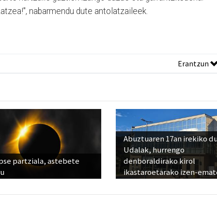
atzea!", nabarmendu dute antolatzaileek.
Erantzun
Abuztuaren 17an irekiko d
Udalak, hurrengo
pse partziala, astebete
denboraldirako kirol
ru
ikastaroetarako izen-emat