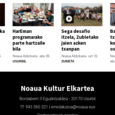
ika
HarEman
Sega desafio
Ba
programarako
itzela, Zubietako
tx
parte hartzaile
jaien azken
ko
bila
txanpan
o
6
Noaua Aldizkaria
abu 06
Noaua Aldizkaria
uzt 31
Noa
abu
USURBIL
ZUBIETA
Noaua Kultur Elkartea
Bordaberri 3 Eguzkitzaldea - 20170 Usurbil
Tf: 943 360 321 | erredakzioa@noaua.eus