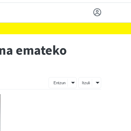
ena emateko
Entzun
Itzuli