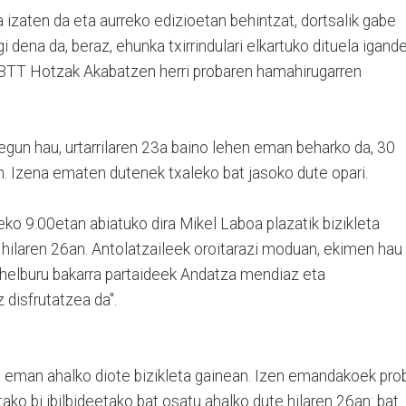
izaten da eta aurreko edizioetan behintzat, dortsalik gabe
gi dena da, beraz, ehunka txirrindulari elkartuko dituela igand
si BTT Hotzak Akabatzen herri probaren hamahirugarren
tegun hau
, urtarrilaren 23a baino lehen eman beharko da, 30
n.
Izena ematen dutenek txaleko bat jasoko dute opari.
eko 9:00etan abiatuko dira Mikel Laboa plazatik bizikleta
 hilaren 26an. Antolatzaileek oroitarazi moduan, ekimen hau
 helburu bakarra partaideek Andatza mendiaz eta
 disfrutatzea da".
ia eman ahalko diote bizikleta gainean. Izen emandakoek pro
itako bi ibilbideetako bat osatu ahalko dute hilaren 26an: bat