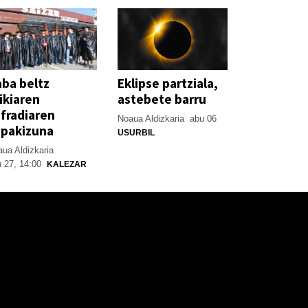
ba beltz
Eklipse partziala,
ikiaren
astebete barru
fradiaren
Noaua Aldizkaria
abu 06
spakizuna
USURBIL
ua Aldizkaria
 27, 14:00
KALEZAR