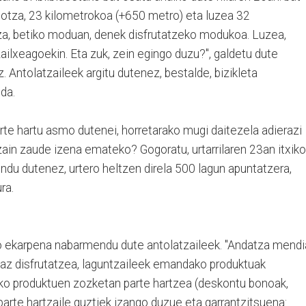
otza, 23 kilometrokoa (+650 metro) eta luzea 32
za, betiko moduan, denek disfrutatzeko modukoa. Luzea,
zailxeagoekin. Eta zuk, zein egingo duzu?", galdetu dute
z.
Antolatzaileek argitu dutenez, bestalde, bizikleta
 da.
rte hartu asmo dutenei, horretarako mugi daitezela adierazi
ain zaude izena emateko? Gogoratu, urtarrilaren 23an itxiko
ndu dutenez, urtero heltzen direla 500 lagun apuntatzera,
ra.
o ekarpena nabarmendu dute antolatzaileek.
"Andatza mendi
deaz disfrutatzea, laguntzaileek emandako produktuak
ko produktuen zozketan parte hartzea (deskontu bonoak,
e parte hartzaile guztiek izango duzue eta garrantzitsuena: