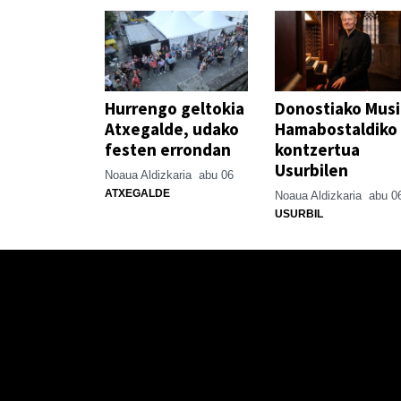
Hurrengo geltokia
Donostiako Mus
Atxegalde, udako
Hamabostaldiko
festen errondan
kontzertua
Usurbilen
Noaua Aldizkaria
abu 06
ATXEGALDE
Noaua Aldizkaria
abu 0
USURBIL