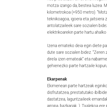
motza izango da, bestea luzea. M
kilometrokoa (+950 metro). "Mot
teknikoagoa, igoera eta jaitsiera 
antolatzaileek sare sozialen bide
elektrikoarekin parte hartu ahalko
Izena emateko deia egin diete pa
dute sare sozialen bidez. "
Zeren z
direla izen emateak" eta nabarme
gehienezko parte hartzaile kopuru
Ekarpenak
Ekimenean parte hartzeak eginik
disfrutatzea, prestatutako ibilbi
dastatzea, laguntzaileek emanda
arropa, bazkariak...). Txalekoa er