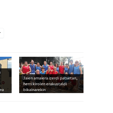
u
Jaien amaiera izerdi patsetan,
herri kirolen erakustaldi
ea
bikainarekin