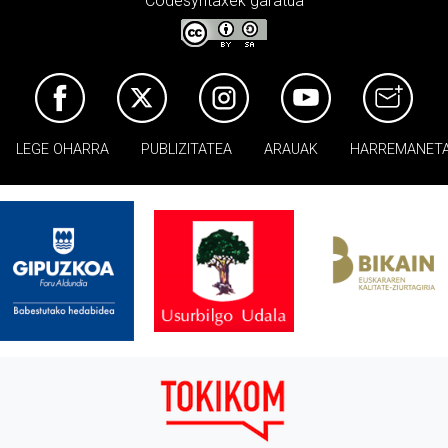
Codesyntaxek garatua
LEGE OHARRA
PUBLIZITATEA
ARAUAK
HARREMANET