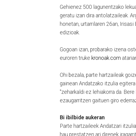
Gehienez 500 lagunentzako lekua 
geratu izan dira antolatzaileak. Ar
honetan, urtarrilaren 26an, Irisa
edizioak.
Gogoan izan, probarako izena os
euroren truke
kronoak.com
ataria
Ohi bezala, parte hartzaileak goiz
gainean Andatzako itzulia egitera
"zeharkaldi
ez lehiakorra da. Bere
ezaugarritzen gaituen giro ederraz
Bi ibilbide aukeran
Parte hartzaileek Andatzari itzul
hau prestatzen ari direnek iragarr