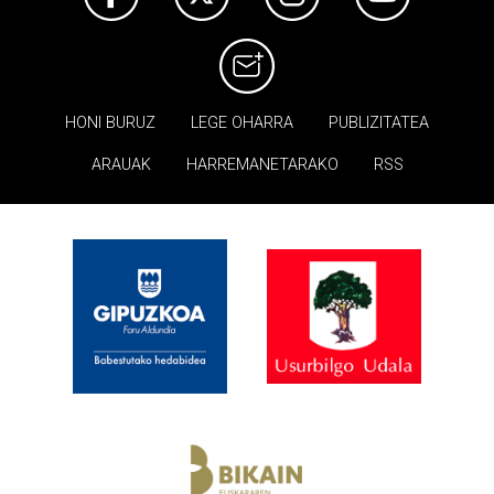
HONI BURUZ
LEGE OHARRA
PUBLIZITATEA
ARAUAK
HARREMANETARAKO
RSS