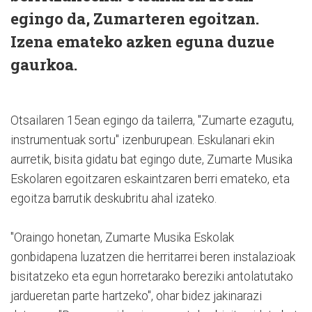
egingo da, Zumarteren egoitzan.
Izena emateko azken eguna duzue
gaurkoa.
Otsailaren 15ean egingo da tailerra, "Zumarte ezagutu,
instrumentuak sortu" izenburupean. Eskulanari ekin
aurretik, bisita gidatu bat egingo dute, Zumarte Musika
Eskolaren egoitzaren eskaintzaren berri emateko, eta
egoitza barrutik deskubritu ahal izateko.
"Oraingo honetan, Zumarte Musika Eskolak
gonbidapena luzatzen die herritarrei beren instalazioak
bisitatzeko eta egun horretarako bereziki antolatutako
jardueretan parte hartzeko", ohar bidez jakinarazi