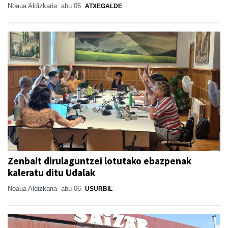
Noaua Aldizkaria
abu 06
ATXEGALDE
Zenbait dirulaguntzei lotutako ebazpenak
kaleratu ditu Udalak
Noaua Aldizkaria
abu 06
USURBIL