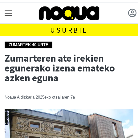
USURBIL
ZUMARTEK 40 URTE
Zumarteren ate irekien
egunerako izena emateko
azken eguna
Noaua Aldizkaria
2025eko otsailaren 7a