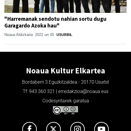
"Harremanak sendotu nahian sortu dugu
Garagardo Azoka hau"
Noaua Aldizkaria
2022 urr 05
USURBIL
Noaua Kultur Elkartea
Bordaberri 3 Eguzkitzaldea - 20170 Usurbil
Tf: 943 360 321 | erredakzioa@noaua.eus
Codesyntaxek garatua