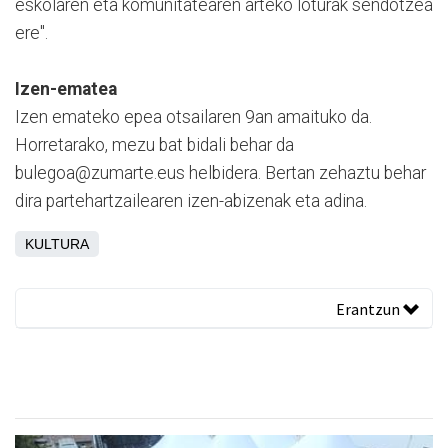
eskolaren eta komunitatearen arteko loturak sendotzea
ere".
Izen-ematea
Izen emateko epea otsailaren 9an amaituko da.
Horretarako, mezu bat bidali behar da
bulegoa@zumarte.eus helbidera. Bertan zehaztu behar
dira partehartzailearen izen-abizenak eta adina.
KULTURA
Erantzun