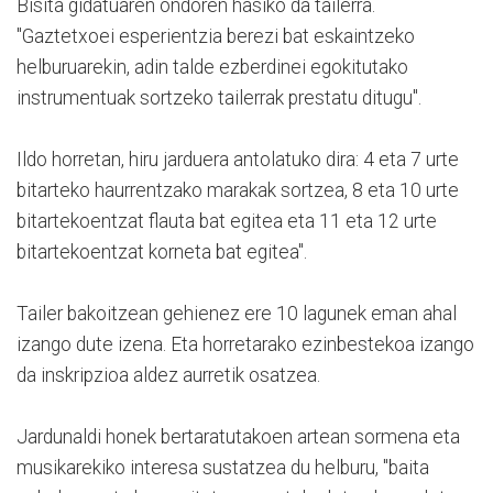
Bisita gidatuaren ondoren hasiko da tailerra.
"Gaztetxoei esperientzia berezi bat eskaintzeko
helburuarekin, adin talde ezberdinei egokitutako
instrumentuak sortzeko tailerrak prestatu ditugu".
Ildo horretan, hiru jarduera antolatuko dira: 4 eta 7 urte
bitarteko haurrentzako marakak sortzea, 8 eta 10 urte
bitartekoentzat flauta bat egitea eta 11 eta 12 urte
bitartekoentzat korneta bat egitea".
Tailer bakoitzean gehienez ere 10 lagunek eman ahal
izango dute izena. Eta horretarako ezinbestekoa izango
da inskripzioa aldez aurretik osatzea.
Jardunaldi honek bertaratutakoen artean sormena eta
musikarekiko interesa sustatzea du helburu, "baita