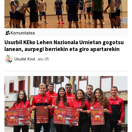
Komunitatea
Usurbil KEko Lehen Nazionala Urnietan gogotsu
lanean, aurpegi berriekin eta giro apartarekin
Usurbil Kirol
abu 05