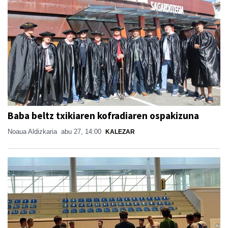
Baba beltz txikiaren kofradiaren ospakizuna
Noaua Aldizkaria
abu 27, 14:00
KALEZAR