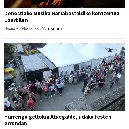
Donostiako Musika Hamabostaldiko kontzertua
Usurbilen
Noaua Aldizkaria
abu 06
USURBIL
Hurrengo geltokia Atxegalde, udako festen
errondan