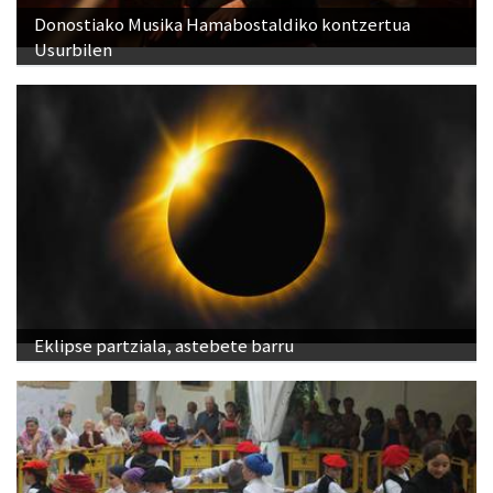
Donostiako Musika Hamabostaldiko kontzertua
Usurbilen
Eklipse partziala, astebete barru