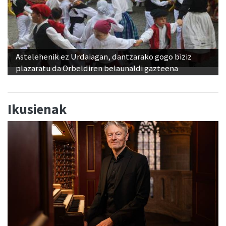
Astelehenik ez Urdaiagan, dantzarako gogo biziz
plazaratu da Orbeldiren belaunaldi gazteena
Ikusienak