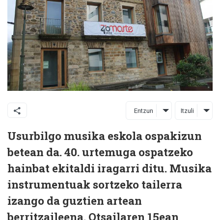
Entzun
Itzuli
Usurbilgo musika eskola ospakizun
betean da. 40. urtemuga ospatzeko
hainbat ekitaldi iragarri ditu. Musika
instrumentuak sortzeko tailerra
izango da guztien artean
berritzaileena. Otsailaren 15ean