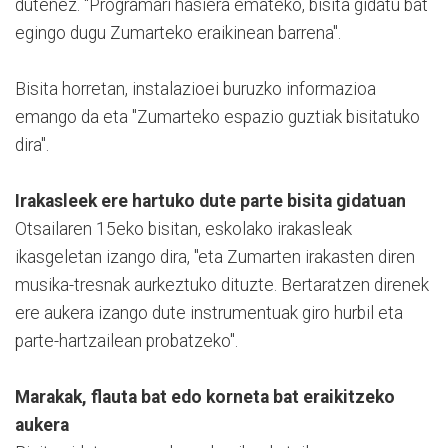
dutenez. "Programari hasiera emateko, bisita gidatu bat
egingo dugu Zumarteko eraikinean barrena".
Bisita horretan, instalazioei buruzko informazioa
emango da eta "Zumarteko espazio guztiak bisitatuko
dira".
Irakasleek ere hartuko dute parte bisita gidatuan
Otsailaren 15eko bisitan, eskolako irakasleak
ikasgeletan izango dira, "eta Zumarten irakasten diren
musika-tresnak aurkeztuko dituzte. Bertaratzen direnek
ere aukera izango dute instrumentuak giro hurbil eta
parte-hartzailean probatzeko".
Marakak, flauta bat edo korneta bat eraikitzeko
aukera