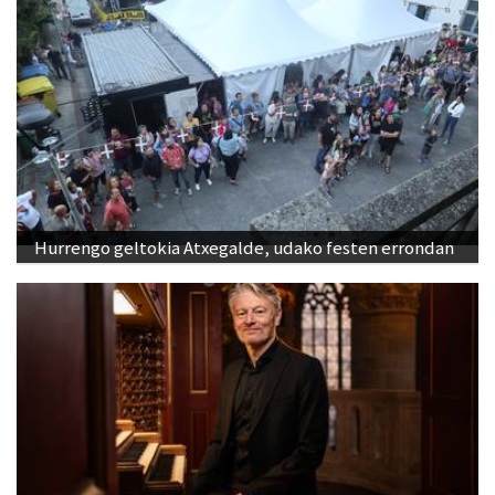
Hurrengo geltokia Atxegalde, udako festen errondan