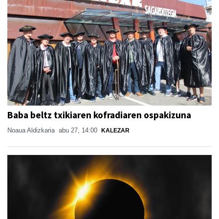
Baba beltz txikiaren kofradiaren ospakizuna
Noaua Aldizkaria
abu 27, 14:00
KALEZAR