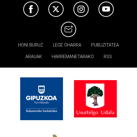
HONI BURUZ
LEGE OHARRA
PUBLIZITATEA
ARAUAK
HARREMANETARAKO
RSS