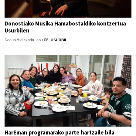
Donostiako Musika Hamabostaldiko kontzertua
Usurbilen
Noaua Aldizkaria
abu 06
USURBIL
HarEman programarako parte hartzaile bila