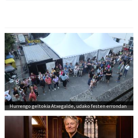
Hurrengo geltokia Atxegalde, udako festen errondan