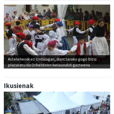
Astelehenik ez Urdaiagan, dantzarako gogo biziz
plazaratu da Orbeldiren belaunaldi gazteena
Ikusienak