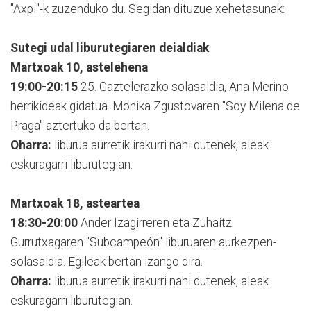
"Axpi"-k zuzenduko du. Segidan dituzue xehetasunak:
Sutegi udal liburutegiaren deialdiak
Martxoak 10, astelehena
19:00-20:15
25. Gaztelerazko solasaldia, Ana Merino
herrikideak gidatua. Monika Zgustovaren "Soy Milena de
Praga" aztertuko da bertan.
Oharra:
liburua aurretik irakurri nahi dutenek, aleak
eskuragarri liburutegian.
Martxoak 18, asteartea
18:30-20:00
Ander Izagirreren eta Zuhaitz
Gurrutxagaren "Subcampeón" liburuaren aurkezpen-
solasaldia. Egileak bertan izango dira.
Oharra:
liburua aurretik irakurri nahi dutenek, aleak
eskuragarri liburutegian.