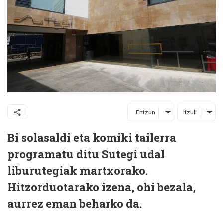
Entzun
Itzuli
Bi solasaldi eta komiki tailerra
programatu ditu Sutegi udal
liburutegiak martxorako.
Hitzorduotarako izena, ohi bezala,
aurrez eman beharko da.