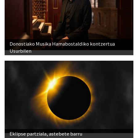
Donostiako Musika Hamabostaldiko kontzertua
Usurbilen
Eklipse partziala, astebete barru