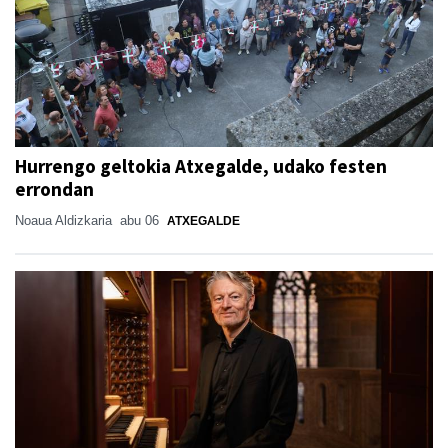
Hurrengo geltokia Atxegalde, udako festen
errondan
Noaua Aldizkaria
abu 06
ATXEGALDE