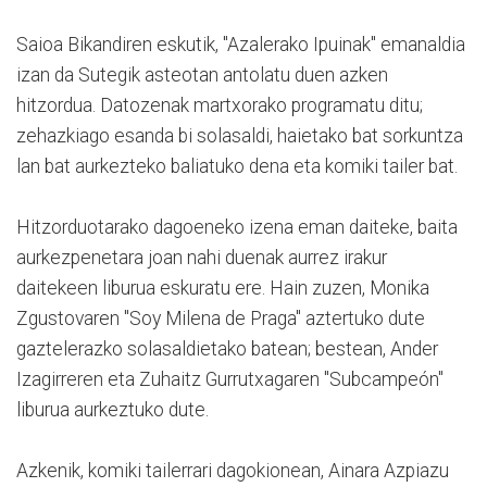
Saioa Bikandiren eskutik, "Azalerako Ipuinak" emanaldia
izan da Sutegik asteotan antolatu duen azken
hitzordua. Datozenak martxorako programatu ditu;
zehazkiago esanda bi solasaldi, haietako bat sorkuntza
lan bat aurkezteko baliatuko dena eta komiki tailer bat.
Hitzorduotarako dagoeneko izena eman daiteke, baita
aurkezpenetara joan nahi duenak aurrez irakur
daitekeen liburua eskuratu ere. Hain zuzen, Monika
Zgustovaren "Soy Milena de Praga" aztertuko dute
gaztelerazko solasaldietako batean; bestean, Ander
Izagirreren eta Zuhaitz Gurrutxagaren "Subcampeón"
liburua aurkeztuko dute.
Azkenik, komiki tailerrari dagokionean, Ainara Azpiazu