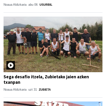
Noaua Aldizkaria
abu 06
USURBIL
Sega desafio itzela, Zubietako jaien azken
txanpan
Noaua Aldizkaria
uzt 31
ZUBIETA