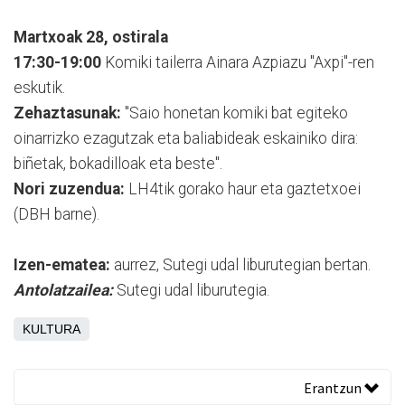
Martxoak 28, ostirala
17:30-19:00
Komiki tailerra Ainara Azpiazu "Axpi"-ren
eskutik.
Zehaztasunak:
"Saio honetan komiki bat egiteko
oinarrizko ezagutzak eta baliabideak eskainiko dira:
biñetak, bokadilloak eta beste".
Nori zuzendua:
LH4tik gorako haur eta gaztetxoei
(DBH barne).
Izen-ematea:
aurrez, Sutegi udal liburutegian bertan.
Antolatzailea:
Sutegi udal liburutegia.
KULTURA
Erantzun