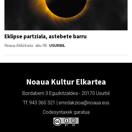
Eklipse partziala, astebete barru
Noaua Aldizkaria
abu 06
USURBIL
Noaua Kultur Elkartea
Bordaberri 3 Eguzkitzaldea - 20170 Usurbil
Tf: 943 360 321 | erredakzioa@noaua.eus
Codesyntaxek garatua