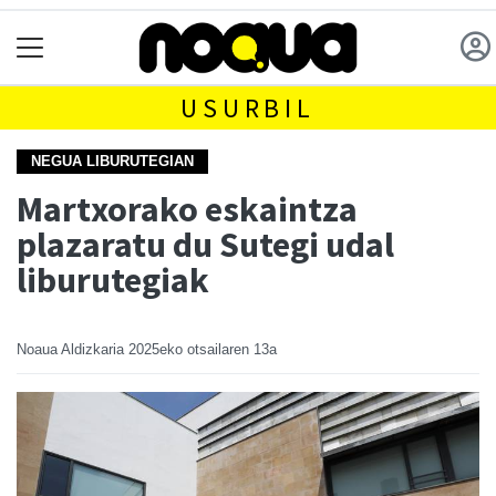
USURBIL
NEGUA LIBURUTEGIAN
Martxorako eskaintza
plazaratu du Sutegi udal
liburutegiak
Noaua Aldizkaria
2025eko otsailaren 13a