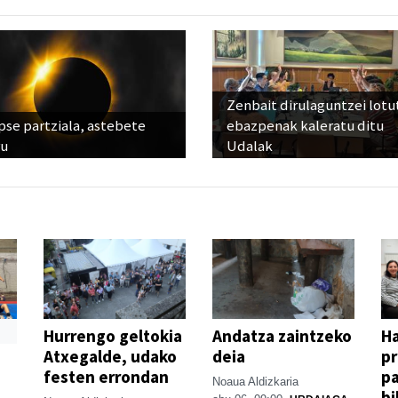
Zenbait dirulaguntzei lot
pse partziala, astebete
ebazpenak kaleratu ditu
ru
Udalak
Hurrengo geltokia
Andatza zaintzeko
H
Atxegalde, udako
deia
p
festen errondan
pa
Noaua Aldizkaria
bi