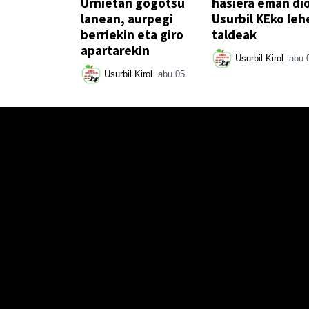
Urnietan gogotsu
hasiera eman di
lanean, aurpegi
Usurbil KEko leh
berriekin eta giro
taldeak
apartarekin
Usurbil Kirol
abu 
Usurbil Kirol
abu 05