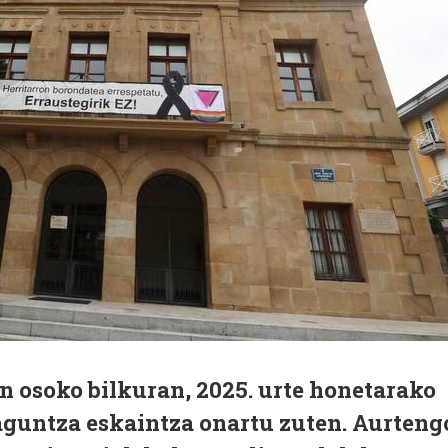
 osoko bilkuran, 2025. urte honetarako
aguntza eskaintza onartu zuten. Aurteng