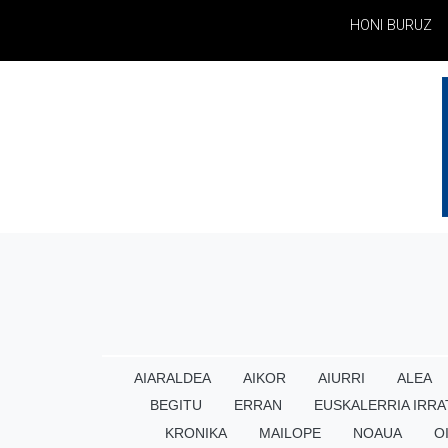
HONI BURUZ
AIARALDEA
AIKOR
AIURRI
ALEA
BEGITU
ERRAN
EUSKALERRIA IRRA
KRONIKA
MAILOPE
NOAUA
O