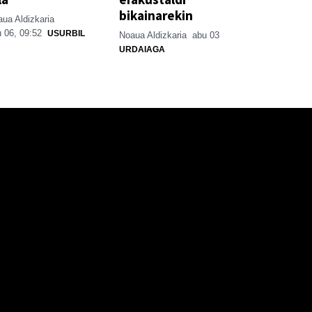
bikainarekin
ua Aldizkaria
 06, 09:52
USURBIL
Noaua Aldizkaria
abu 03
URDAIAGA