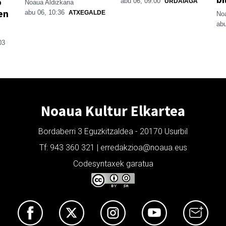
o
abu 06, 09:00
URDAIAGA
Noaua Aldizkaria
en
abu 06, 10:36
ATXEGALDE
Noa
abu
03
Noaua Kultur Elkartea
Bordaberri 3 Eguzkitzaldea - 20170 Usurbil
Tf: 943 360 321 | erredakzioa@noaua.eus
Codesyntaxek garatua