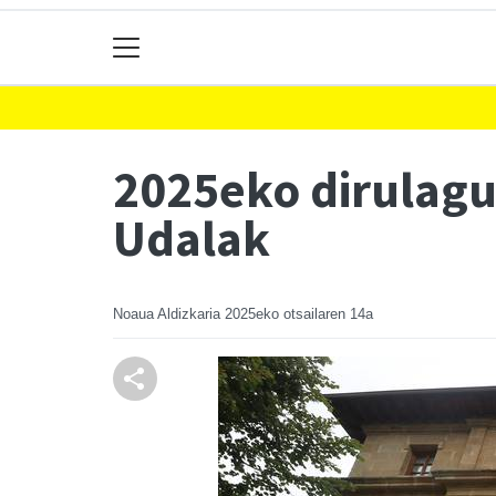
2025eko dirulagun
Udalak
Noaua Aldizkaria
2025eko otsailaren 14a