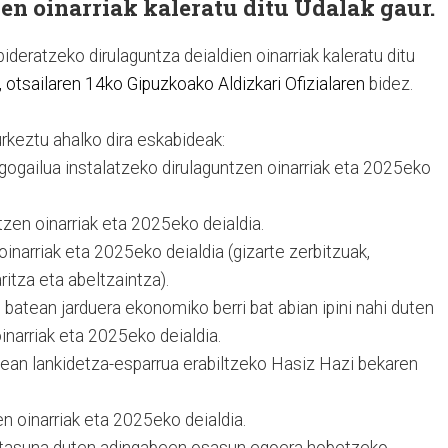
en oinarriak kaleratu ditu Udalak gaur.
eratzeko dirulaguntza deialdien oinarriak kaleratu ditu
, otsailaren 14ko Gipuzkoako Aldizkari Ofizialaren
bidez.
rkeztu ahalko dira eskabideak:
gogailua instalatzeko dirulaguntzen oinarriak eta 2025eko
tzen oinarriak eta 2025eko deialdia.
inarriak eta 2025eko deialdia (gizarte zerbitzuak,
ritza eta abeltzaintza).
 batean jarduera ekonomiko berri bat abian ipini nahi duten
inarriak eta 2025eko deialdia.
tean lankidetza-esparrua erabiltzeko Hasiz Hazi bekaren
en oinarriak eta 2025eko deialdia.
tasuna duten adingabeen osasun egoera hobetzeko