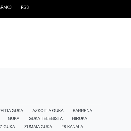
ARAKO
RSS
EITIA GUKA
AZKOITIA GUKA
BARRENA
GUKA
GUKA TELEBISTA
HIRUKA
Z GUKA
ZUMAIA GUKA
28 KANALA