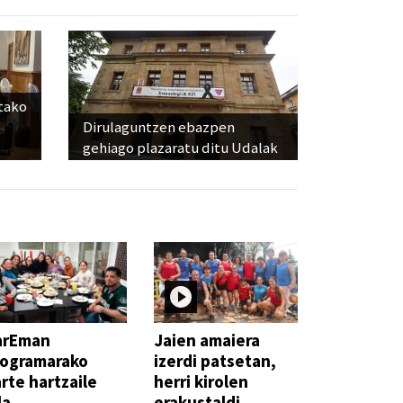
utako
Dirulaguntzen ebazpen
gehiago plazaratu ditu Udalak
arEman
Jaien amaiera
rogramarako
izerdi patsetan,
rte hartzaile
herri kirolen
la
erakustaldi