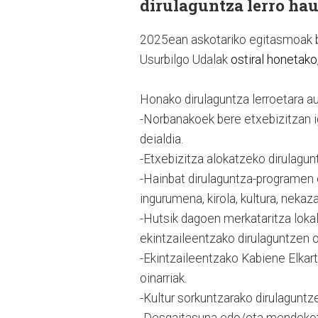
dirulaguntza lerro hau
2025ean askotariko egitasmoak bid
Usurbilgo Udalak
ostiral honetako
Honako dirulaguntza lerroetara au
-Norbanakoek bere etxebizitzan i
deialdia.
-Etxebizitza alokatzeko dirulagun
-Hainbat dirulaguntza-programen o
ingurumena, kirola, kultura, nekaza
-Hutsik dagoen merkataritza lokal
ekintzaileentzako dirulaguntzen o
-Ekintzaileentzako Kabiene Elkar
oinarriak.
-Kultur sorkuntzarako dirulaguntz
-Desgaitasuna edo/eta mendeko