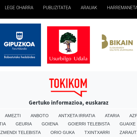
LEGE OHARRA
PUBLIZITATEA
ARAUAK
HARREMANET
Gertuko informazioa, euskaraz
AMEZTI
ANBOTO
ANTXETA IRRATIA
ATARIA
AZP
TIA
GEURIA
GOIENA
GOIERRI TELEBISTA
GUAIXE
IZMENDI TELEBISTA
ORIO GUKA
TXINTXARRI
ZARAUT