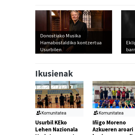
Donostiako Musika
Hamabostaldiko kontzertua
Ekli
Usurbilen
bar
Ikusienak
Komunitatea
Komunitatea
Usurbil KEko
Iñigo Moreno
Lehen Nazionala
Azkueren aroari