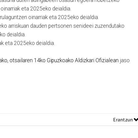
oinarriak eta 2025eko deialdia.
irulaguntzen oinarriak eta 2025eko deialdia.
leko arriskuan dauden pertsonen senideei zuzendutako
ko deialdia.
iak eta 2025eko deialdia.
ako, otsailaren 14ko Gipuzkoako Aldizkari Ofizialean
jaso
Erantzun