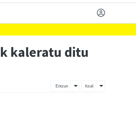
k kaleratu ditu
Entzun
Itzuli