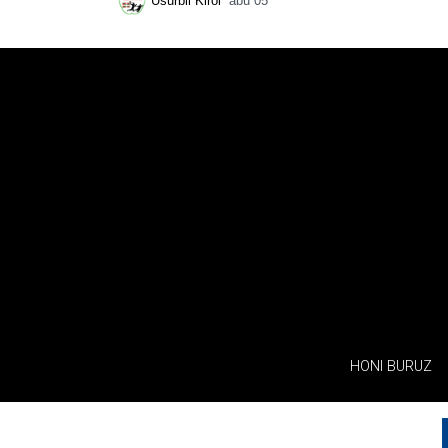
Usurbil Kirol
abu 05
HONI BURUZ