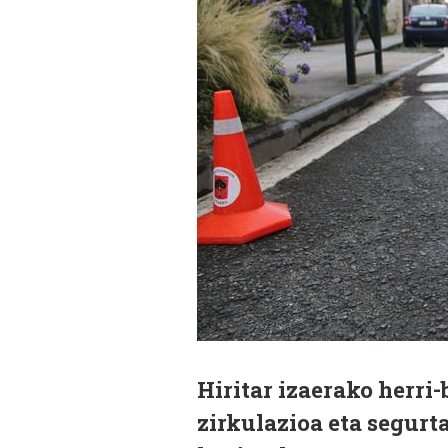
Hiritar izaerako herri-
zirkulazioa eta segur