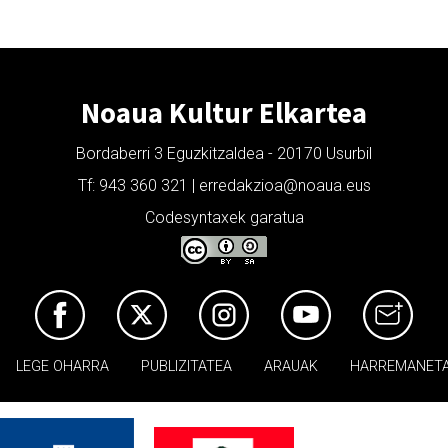
Noaua Kultur Elkartea
Bordaberri 3 Eguzkitzaldea - 20170 Usurbil
Tf: 943 360 321 | erredakzioa@noaua.eus
Codesyntaxek garatua
LEGE OHARRA
PUBLIZITATEA
ARAUAK
HARREMANET