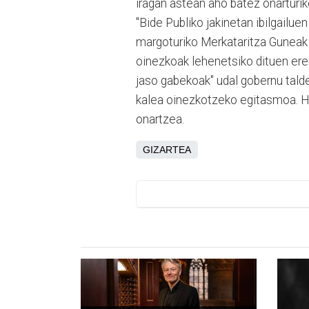
iragan astean aho batez onarturiko
"Bide Publiko jakinetan ibilgailu
margoturiko Merkataritza Guneak
oinezkoak lehenetsiko dituen ere
jaso gabekoak" udal gobernu tald
kalea oinezkotzeko egitasmoa. H
onartzea.
GIZARTEA