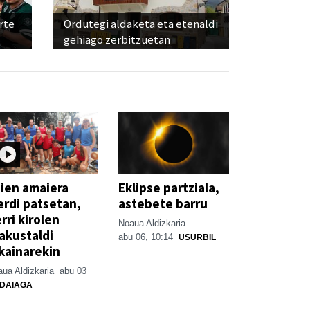
rte
Ordutegi aldaketa eta etenaldi
gehiago zerbitzuetan
ien amaiera
Eklipse partziala,
erdi patsetan,
astebete barru
rri kirolen
Noaua Aldizkaria
akustaldi
abu 06, 10:14
USURBIL
kainarekin
ua Aldizkaria
abu 03
DAIAGA