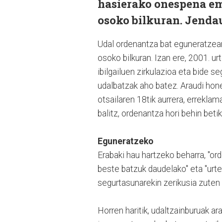
hasierako onespena em
osoko bilkuran. Jendau
Udal ordenantza bat eguneratzear
osoko bilkuran. Izan ere, 2001. ur
ibilgailuen zirkulazioa eta bide 
udalbatzak aho batez. Araudi hone
otsailaren 18tik aurrera, errekla
balitz, ordenantza hori behin beti
Eguneratzeko
Erabaki hau hartzeko beharra, "or
beste batzuk daudelako" eta "urte
segurtasunarekin zerikusia zuten 
Horren haritik, udaltzainburuak a