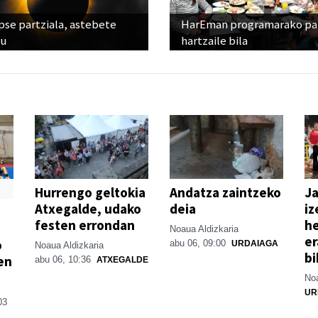
pse partziala, astebete
HarEman programarako pa
ru
hartzaile bila
Hurrengo geltokia
Andatza zaintzeko
Ja
Atxegalde, udako
deia
iz
festen errondan
he
Noaua Aldizkaria
er
o
abu 06, 09:00
URDAIAGA
Noaua Aldizkaria
bi
en
abu 06, 10:36
ATXEGALDE
Noa
UR
03