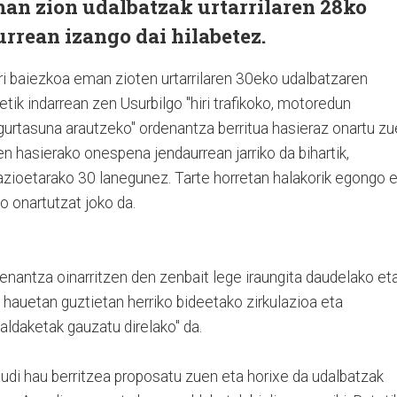
an zion udalbatzak urtarrilaren 28ko
rrean izango dai hilabetez.
i baiezkoa eman zioten urtarrilaren 30eko udalbatzaren
tetik indarrean zen Usurbilgo "hiri trafikoko, motoredun
segurtasuna arautzeko" ordenantza berritua hasieraz onartu z
n hasierako onespena jendaurrean jarriko da bihartik,
mazioetarako 30 lanegunez. Tarte horretan halakorik egongo 
ko onartutzat joko da.
denantza oinarritzen den zenbait lege iraungita daudelako et
 hauetan guztietan herriko bideetako zirkulazioa eta
aldaketak gauzatu direlako" da.
raudi hau berritzea proposatu zuen eta horixe da udalbatzak