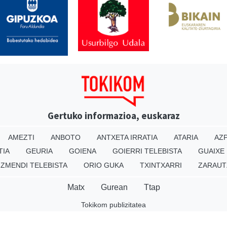
Gertuko informazioa, euskaraz
AMEZTI
ANBOTO
ANTXETA IRRATIA
ATARIA
AZP
TIA
GEURIA
GOIENA
GOIERRI TELEBISTA
GUAIXE
IZMENDI TELEBISTA
ORIO GUKA
TXINTXARRI
ZARAUT
Matx
Gurean
Ttap
Tokikom publizitatea
v16.25.0