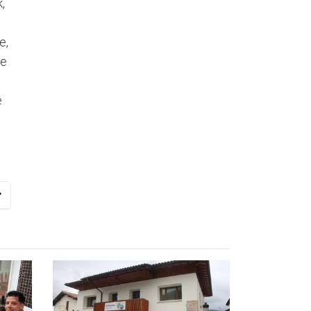
,
e,
te
e