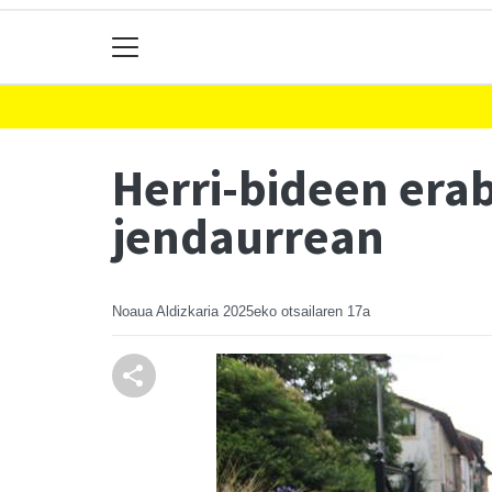
Herri-bideen erab
jendaurrean
Noaua Aldizkaria
2025eko otsailaren 17a