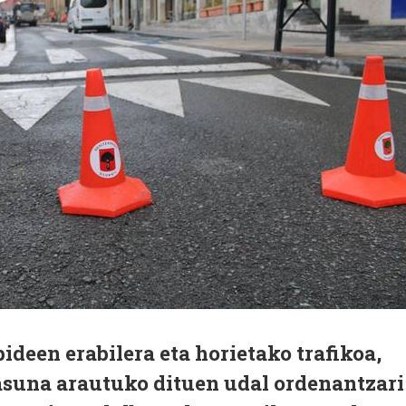
bideen erabilera eta horietako trafikoa,
tasuna arautuko dituen udal ordenantzari