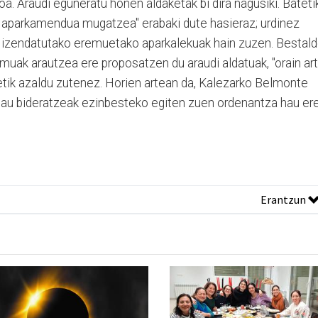
a. Araudi eguneratu honen aldaketak bi dira nagusiki. Batetik
en aparkamendua mugatzea" erabaki dute hasieraz; urdinez
 izendatutako eremuetako aparkalekuak hain zuzen. Bestald
muak arautzea ere proposatzen du araudi aldatuak, "orain ar
etik azaldu zutenez. Horien artean da, Kalezarko Belmonte
au bideratzeak ezinbesteko egiten zuen ordenantza hau er
Erantzun