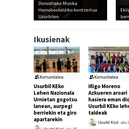
Donostiako Musika
Hamabostaldiko kontzertua
Ekli
Usurbilen
bar
Ikusienak
Komunitatea
Komunitatea
Usurbil KEko
Iñigo Moreno
Lehen Nazionala
Azkueren aroari
Urnietan gogotsu
hasiera eman di
lanean, aurpegi
Usurbil KEko leh
berriekin eta giro
taldeak
apartarekin
Usurbil Kirol
abu 