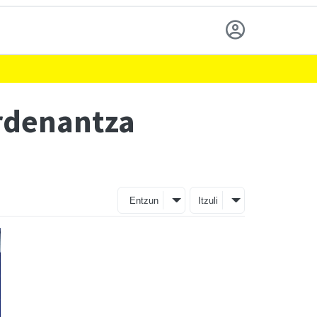
ordenantza
Entzun
Itzuli