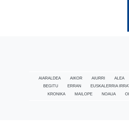
AIARALDEA
AIKOR
AIURRI
ALEA
BEGITU
ERRAN
EUSKALERRIA IRRA
KRONIKA
MAILOPE
NOAUA
O