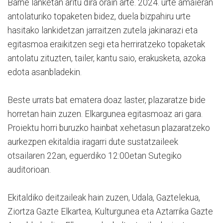
Barne lanketan aritu dira orain arte. 2024. urte amaieran
antolaturiko topaketen bidez, duela bizpahiru urte
hasitako lankidetzan jarraitzen zutela jakinarazi eta
egitasmoa eraikitzen segi eta herriratzeko topaketak
antolatu zituzten, tailer, kantu saio, erakusketa, azoka
edota asanbladekin.
Beste urrats bat ematera doaz laster, plazaratze bide
horretan hain zuzen. Elkargunea egitasmoaz ari gara.
Proiektu horri buruzko hainbat xehetasun plazaratzeko
aurkezpen ekitaldia iragarri dute sustatzaileek
otsailaren 22an, eguerdiko 12:00etan Sutegiko
auditorioan.
Ekitaldiko deitzaileak hain zuzen, Udala, Gaztelekua,
Ziortza Gazte Elkartea, Kulturgunea eta Aztarrika Gazte