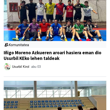
Komunitatea
Iñigo Moreno Azkueren aroari hasiera eman dio
Usurbil KEko lehen taldeak
Usurbil Kirol
abu 03