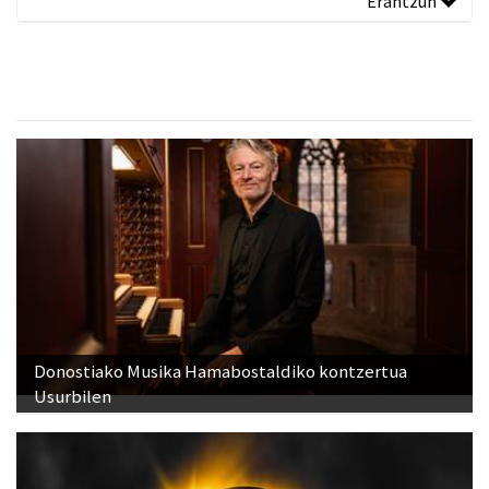
Erantzun
Donostiako Musika Hamabostaldiko kontzertua
Usurbilen