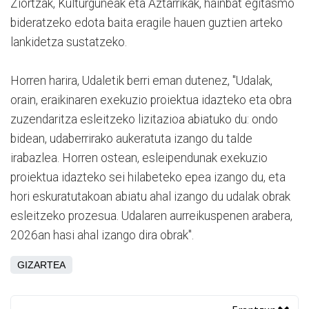
Ziortzak, Kulturguneak eta Aztarrikak, hainbat egitasmo
bideratzeko edota baita eragile hauen guztien arteko
lankidetza sustatzeko.
Horren harira, Udaletik berri eman dutenez, "Udalak,
orain, eraikinaren exekuzio proiektua idazteko eta obra
zuzendaritza esleitzeko lizitazioa abiatuko du: ondo
bidean, udaberrirako aukeratuta izango du talde
irabazlea. Horren ostean, esleipendunak exekuzio
proiektua idazteko sei hilabeteko epea izango du, eta
hori eskuratutakoan abiatu ahal izango du udalak obrak
esleitzeko prozesua. Udalaren aurreikuspenen arabera,
2026an hasi ahal izango dira obrak".
GIZARTEA