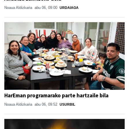
Noaua Aldizkaria
abu 06, 09:00
URDAIAGA
HarEman programarako parte hartzaile bila
Noaua Aldizkaria
abu 06, 09:52
USURBIL