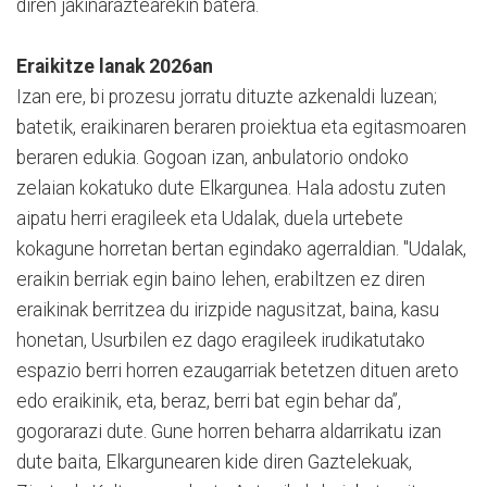
diren jakinaraztearekin batera.
Eraikitze lanak 2026an
Izan ere, bi prozesu jorratu dituzte azkenaldi luzean;
batetik, eraikinaren beraren proiektua eta egitasmoaren
beraren edukia. Gogoan izan, anbulatorio ondoko
zelaian kokatuko dute Elkargunea. Hala adostu zuten
aipatu herri eragileek eta Udalak, duela urtebete
kokagune horretan bertan egindako agerraldian. "Udalak,
eraikin berriak egin baino lehen, erabiltzen ez diren
eraikinak berritzea du irizpide nagusitzat, baina, kasu
honetan, Usurbilen ez dago eragileek irudikatutako
espazio berri horren ezaugarriak betetzen dituen areto
edo eraikinik, eta, beraz, berri bat egin behar da”,
gogorarazi dute. Gune horren beharra aldarrikatu izan
dute baita, Elkargunearen kide diren Gaztelekuak,