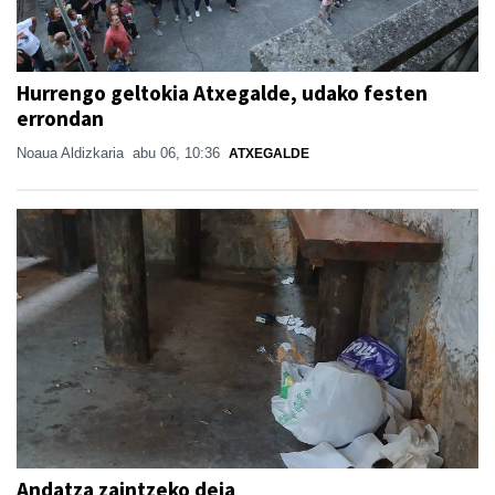
Hurrengo geltokia Atxegalde, udako festen
errondan
Noaua Aldizkaria
abu 06, 10:36
ATXEGALDE
Andatza zaintzeko deia