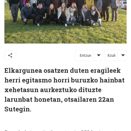
Entzun
Itzuli
Elkargunea osatzen duten eragileek
herri egitasmo horri buruzko hainbat
xehetasun aurkeztuko dituzte
larunbat honetan, otsailaren 22an
Sutegin.