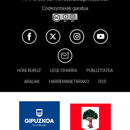
Codesyntaxek garatua
HONI BURUZ
LEGE OHARRA
PUBLIZITATEA
ARAUAK
HARREMANETARAKO
RSS