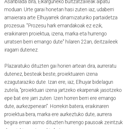
Asanblada dira, Elkarguneko bultzatzaileak aipatu
moduan. Urte garai honetan hasi zuten iaz, udaberri
amaierara arte Elhuyarrek dinamizaturiko partaidetza
prozesua. "Prozesu hark emandakoak ez ezik,
eraikinaren proiektua, izena, marka eta hurrengo
urratsen berri emango dute" hilaren 22an, deitzaileek
iragarri dutenez.
Plazaratuko dituzten gai horien artean dira, aurreratu
dutenez, besteak beste, proiektuaren izena
ezagutaraziko dute. Izan ere, iaz, Elhuyar bidelagun
zutela, "proiektuari izena jartzeko ekarpenak jasotzeko
epe bat ere jarri zuten. Izen horren berri ere emango
dute, aurkezpenean". Horrekin batera, eraikinaren
proiektua bera, marka ere aurkeztuko dute, aurrera
begira eman asmo dituzten hurrengo pausoak zeintzuk