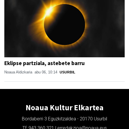
Eklipse partziala, astebete barru
Noaua Aldizkaria
abu 06, 10:14
USURBIL
Noaua Kultur Elkartea
Bordaberri 3 Eguzkitzaldea - 20170 Usurbil
Tf: 943 360 321 | erredakzioa@noaua.eus