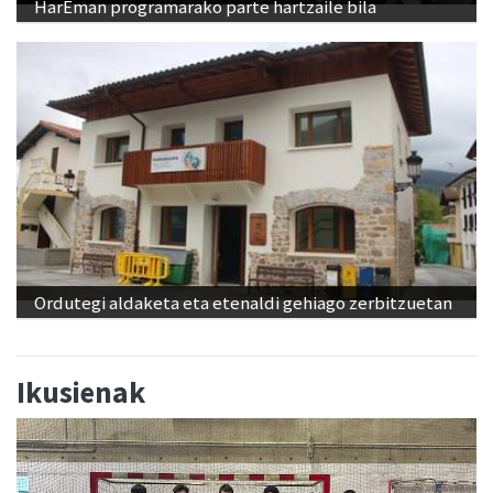
HarEman programarako parte hartzaile bila
Ordutegi aldaketa eta etenaldi gehiago zerbitzuetan
Ikusienak