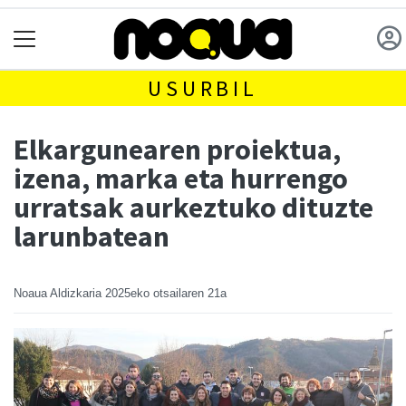
USURBIL
Elkargunearen proiektua,
izena, marka eta hurrengo
urratsak aurkeztuko dituzte
larunbatean
Noaua Aldizkaria
2025eko otsailaren 21a