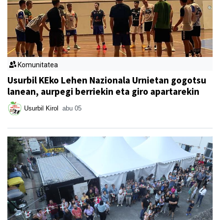
Komunitatea
Usurbil KEko Lehen Nazionala Urnietan gogotsu
lanean, aurpegi berriekin eta giro apartarekin
Usurbil Kirol
abu 05