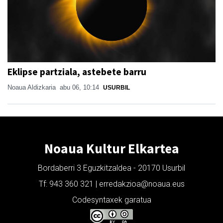
Eklipse partziala, astebete barru
Noaua Aldizkaria
abu 06, 10:14
USURBIL
Noaua Kultur Elkartea
Bordaberri 3 Eguzkitzaldea - 20170 Usurbil
Tf: 943 360 321 | erredakzioa@noaua.eus
Codesyntaxek garatua