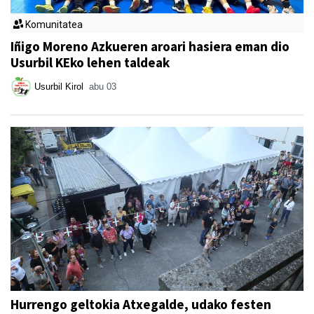
Komunitatea
Iñigo Moreno Azkueren aroari hasiera eman dio
Usurbil KEko lehen taldeak
Usurbil Kirol
abu 03
Hurrengo geltokia Atxegalde, udako festen