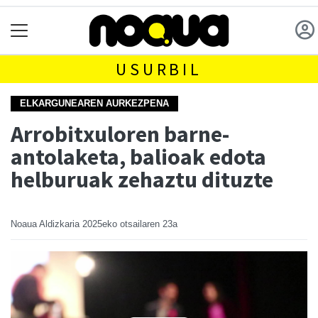
USURBIL
ELKARGUNEAREN AURKEZPENA
Arrobitxuloren barne-
antolaketa, balioak edota
helburuak zehaztu dituzte
Noaua Aldizkaria
2025eko otsailaren 23a