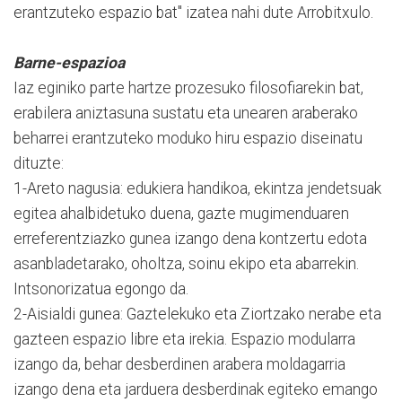
erantzuteko espazio bat" izatea nahi dute Arrobitxulo.
Barne-espazioa
Iaz eginiko parte hartze prozesuko filosofiarekin bat,
erabilera aniztasuna sustatu eta unearen araberako
beharrei erantzuteko moduko hiru espazio diseinatu
dituzte:
1-Areto nagusia: edukiera handikoa, ekintza jendetsuak
egitea ahalbidetuko duena, gazte mugimenduaren
erreferentziazko gunea izango dena kontzertu edota
asanbladetarako, oholtza, soinu ekipo eta abarrekin.
Intsonorizatua egongo da.
2-Aisialdi gunea: Gaztelekuko eta Ziortzako nerabe eta
gazteen espazio libre eta irekia. Espazio modularra
izango da, behar desberdinen arabera moldagarria
izango dena eta jarduera desberdinak egiteko emango