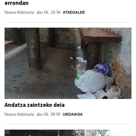
errondan
Noaua Aldizkaria
abu 06, 10:36
ATXEGALDE
Andatza zaintzeko deia
Noaua Aldizkaria
abu 06, 09:00
URDAIAGA