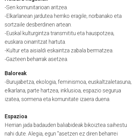
-Sen komunitarioan aritzea.
-Elkarlanean jardutea herriko eragile, norbanako eta
sortzaile desberdinen artean.
-Euskal kulturgintza transmititu eta hauspotzea,
euskara oinarritzat hartuta.
-Kultur eta aisialdi eskaintza zabala bermatzea.
-Gazteen beharrak asetzea.
Baloreak
-Burujabetza, ekologia, feminismoa, euskaltzaletasuna,
elkarlana, parte hartzea, inklusioa, espazio segurua
izatea, sormena eta komunitate izaera duena.
Espazioa
Herrian jada badauden baliabideak bikoiztea saihestu
nahi dute. Alegia, egun "asetzen ez diren beharrei