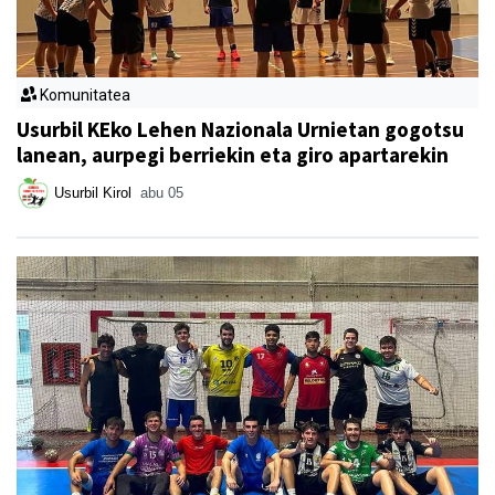
Komunitatea
Usurbil KEko Lehen Nazionala Urnietan gogotsu
lanean, aurpegi berriekin eta giro apartarekin
Usurbil Kirol
abu 05