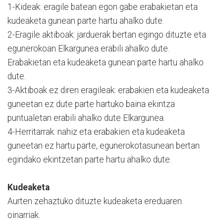
1-Kideak: eragile batean egon gabe erabakietan eta
kudeaketa gunean parte hartu ahalko dute.
2-Eragile aktiboak: jarduerak bertan egingo dituzte eta
egunerokoan Elkargunea erabili ahalko dute.
Erabakietan eta kudeaketa gunean parte hartu ahalko
dute.
3-Aktiboak ez diren eragileak: erabakien eta kudeaketa
guneetan ez dute parte hartuko baina ekintza
puntualetan erabili ahalko dute Elkargunea.
4-Herritarrak: nahiz eta erabakien eta kudeaketa
guneetan ez hartu parte, egunerokotasunean bertan
egindako ekintzetan parte hartu ahalko dute.
Kudeaketa
Aurten zehaztuko dituzte kudeaketa ereduaren
oinarriak.