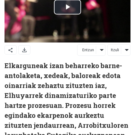
Entzun
Itzuli
Elkarguneak izan beharreko barne-
antolaketa, xedeak, baloreak edota
oinarriak zehaztu zituzten iaz,
Elhuyarrek dinamizaturiko parte
hartze prozesuan. Prozesu horrek
egindako ekarpenok aurkeztu
zituzten jendaurrean, Arrobitxuloren