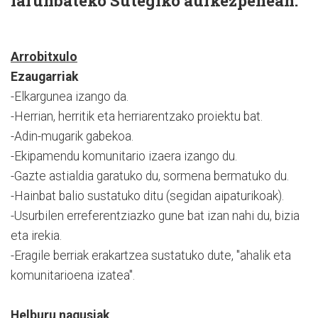
larunbateko Sutegiko aurkezpenean.
Arrobitxulo
Ezaugarriak
-Elkargunea izango da.
-Herrian, herritik eta herriarentzako proiektu bat.
-Adin-mugarik gabekoa.
-Ekipamendu komunitario izaera izango du.
-Gazte astialdia garatuko du, sormena bermatuko du.
-Hainbat balio sustatuko ditu (segidan aipaturikoak).
-Usurbilen erreferentziazko gune bat izan nahi du, bizia
eta irekia.
-Eragile berriak erakartzea sustatuko dute, "ahalik eta
komunitarioena izatea".
Helburu nagusiak