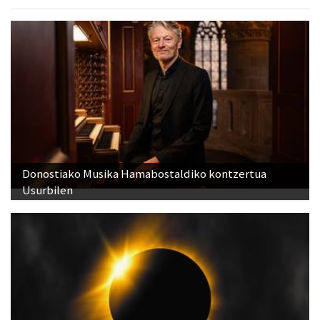
Donostiako Musika Hamabostaldiko kontzertua
Usurbilen