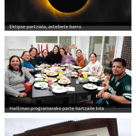
Eklipse partziala, astebete barru
HarEman programarako parte hartzaile bila