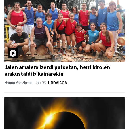
Jaien amaiera izerdi patsetan, herri kirolen
erakustaldi bikainarekin
Noaua Aldizkaria
abu 03
URDAIAGA