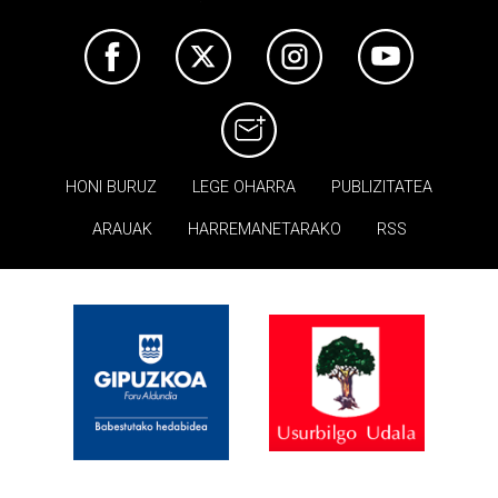
HONI BURUZ
LEGE OHARRA
PUBLIZITATEA
ARAUAK
HARREMANETARAKO
RSS