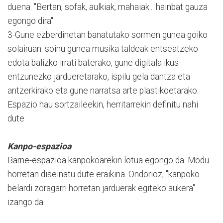
duena. "Bertan, sofak, aulkiak, mahaiak... hainbat gauza
egongo dira".
3-Gune ezberdinetan banatutako sormen gunea goiko
solairuan: soinu gunea musika taldeak entseatzeko
edota balizko irrati baterako, gune digitala ikus-
entzunezko jardueretarako, ispilu gela dantza eta
antzerkirako eta gune narratsa arte plastikoetarako.
Espazio hau sortzaileekin, herritarrekin definitu nahi
dute.
Kanpo-espazioa
Barne-espazioa kanpokoarekin lotua egongo da. Modu
horretan diseinatu dute eraikina. Ondorioz, "kanpoko
belardi zoragarri horretan jarduerak egiteko aukera"
izango da.