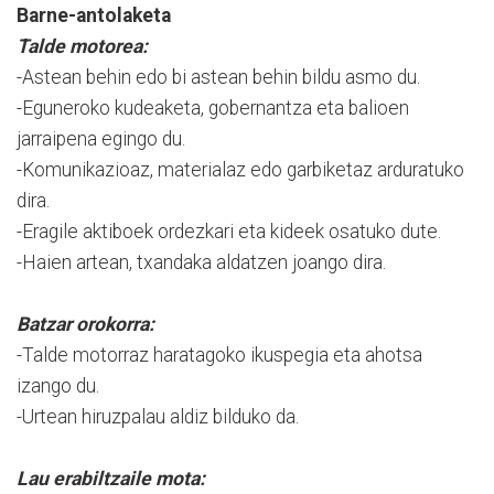
Barne-antolaketa
Talde motorea:
-Astean behin edo bi astean behin bildu asmo du.
-Eguneroko kudeaketa, gobernantza eta balioen
jarraipena egingo du.
-Komunikazioaz, materialaz edo garbiketaz arduratuko
dira.
-Eragile aktiboek ordezkari eta kideek osatuko dute.
-Haien artean, txandaka aldatzen joango dira.
Batzar orokorra:
-Talde motorraz haratagoko ikuspegia eta ahotsa
izango du.
-Urtean hiruzpalau aldiz bilduko da.
Lau erabiltzaile mota: