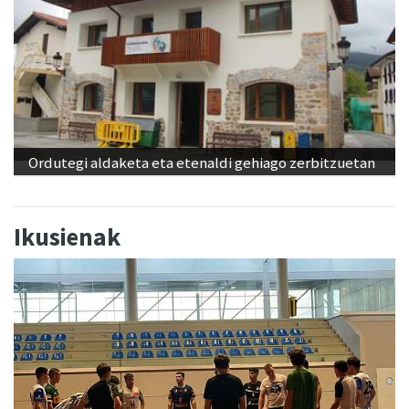
Ordutegi aldaketa eta etenaldi gehiago zerbitzuetan
Ikusienak