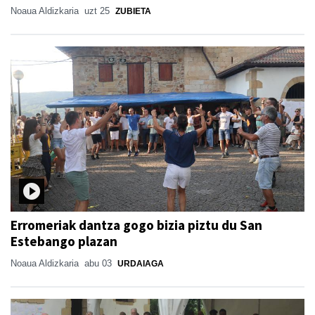
Noaua Aldizkaria
uzt 25
ZUBIETA
Erromeriak dantza gogo bizia piztu du San
Estebango plazan
Noaua Aldizkaria
abu 03
URDAIAGA