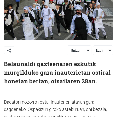
Entzun
Itzuli
Belaunaldi gazteenaren eskutik
murgilduko gara inauterietan ostiral
honetan bertan, otsailaren 28an.
Badator mozorro festa! Inauterien atarian gara
dagoeneko. Ospakizun giroko asteburuan, ohi bezala,
gaztetxoenen eskutik murgilduko gara. Izan ere,