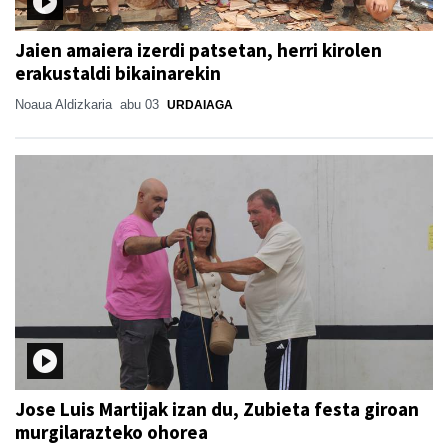
Jaien amaiera izerdi patsetan, herri kirolen
erakustaldi bikainarekin
Noaua Aldizkaria
abu 03
URDAIAGA
Jose Luis Martijak izan du, Zubieta festa giroan
murgilarazteko ohorea