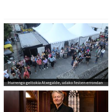
Hurrengo geltokia Atxegalde, udako festen errondan