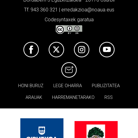
Tf: 943 360 321 | erredakzioa@noaua.eus
Codesyntaxek garatua
HONI BURUZ
LEGE OHARRA
PUBLIZITATEA
ARAUAK
HARREMANETARAKO
RSS