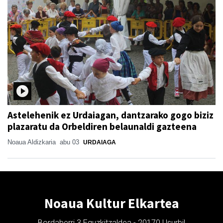
Astelehenik ez Urdaiagan, dantzarako gogo biziz
plazaratu da Orbeldiren belaunaldi gazteena
Noaua Aldizkaria
abu 03
URDAIAGA
Noaua Kultur Elkartea
Bordaberri 3 Eguzkitzaldea - 20170 Usurbil