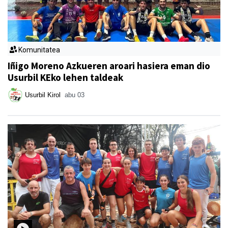
Komunitatea
Iñigo Moreno Azkueren aroari hasiera eman dio
Usurbil KEko lehen taldeak
Usurbil Kirol
abu 03