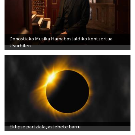
Donostiako Musika Hamabostaldiko kontzertua
Usurbilen
Eklipse partziala, astebete barru