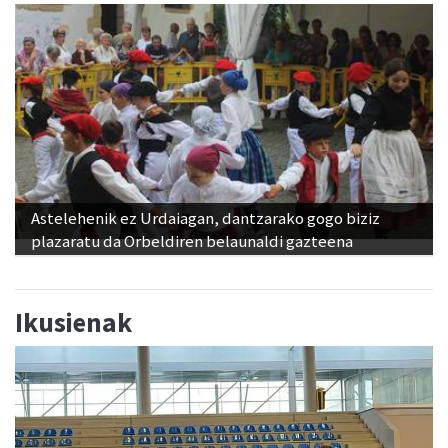
Astelehenik ez Urdaiagan, dantzarako gogo biziz
plazaratu da Orbeldiren belaunaldi gazteena
Ikusienak