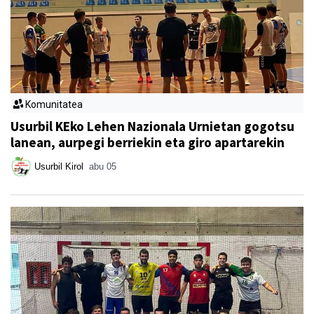
Komunitatea
Usurbil KEko Lehen Nazionala Urnietan gogotsu
lanean, aurpegi berriekin eta giro apartarekin
Usurbil Kirol
abu 05