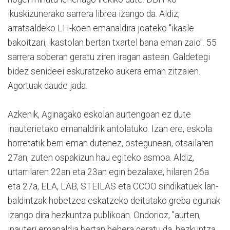
ikuskizunerako sarrera librea izango da. Aldiz,
arratsaldeko LH-koen emanaldira joateko "ikasle
bakoitzari, ikastolan bertan txartel bana eman zaio". 55
sarrera soberan geratu ziren iragan astean. Galdetegi
bidez senideei eskuratzeko aukera eman zitzaien.
Agortuak daude jada.
Azkenik, Aginagako eskolan aurtengoan ez dute
inauterietako emanaldirik antolatuko. Izan ere, eskola
horretatik berri eman dutenez, ostegunean, otsailaren
27an, zuten ospakizun hau egiteko asmoa. Aldiz,
urtarrilaren 22an eta 23an egin bezalaxe, hilaren 26a
eta 27a, ELA, LAB, STEILAS eta CCOO sindikatuek lan-
baldintzak hobetzea eskatzeko deitutako greba egunak
izango dira hezkuntza publikoan. Ondorioz, "aurten,
inauteri emanaldia bertan behera geratu da, hezkuntza