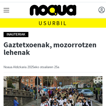
USURBIL
INAUTERIAK
Gaztetxoenak, mozorrotzen
lehenak
Noaua Aldizkaria
2025eko otsailaren 25a