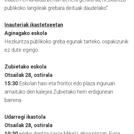
publikoko langileak grebara deituak daudelako".
Inauteriak ikastetxeetan
Aginagako eskola
Hezkuntza publikoko greba egunak tarteko, ospakizunik
ez dute egingo.
Zubietako eskola
Otsailak 28, ostirala
15:30
Eskolan hasi eta frontoi edo plaza inguruan
amaituko den kalejira Zubietako herri erdigunean
barrena.
Udarregi ikastola
Otsailak 28, ostirala
10:30
HHko dantza saioa Mikel Laboa plazan. Euria