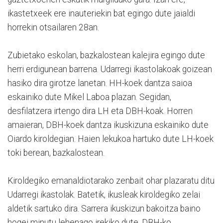
ikastetxeek ere inauteriekin bat egingo dute jaialdi
horrekin otsailaren 28an.
Zubietako eskolan, bazkalostean kalejira egingo dute
herri erdigunean barrena. Udarregi ikastolakoak goizean
hasiko dira girotze lanetan. HH-koek dantza saioa
eskainiko dute Mikel Laboa plazan. Segidan,
desfilatzera irtengo dira LH eta DBH-koak. Horren
amaieran, DBH-koek dantza ikuskizuna eskainiko dute
Oiardo kiroldegian. Haien lekukoa hartuko dute LH-koek
toki berean, bazkalostean.
Kiroldegiko emanaldiotarako zenbait ohar plazaratu ditu
Udarregi ikastolak. Batetik, ikusleak kiroldegiko zelai
aldetik sartuko dira. Sarrera ikuskizun bakoitza baino
hogei minutu lehenago irekiko dute. DBH-ko