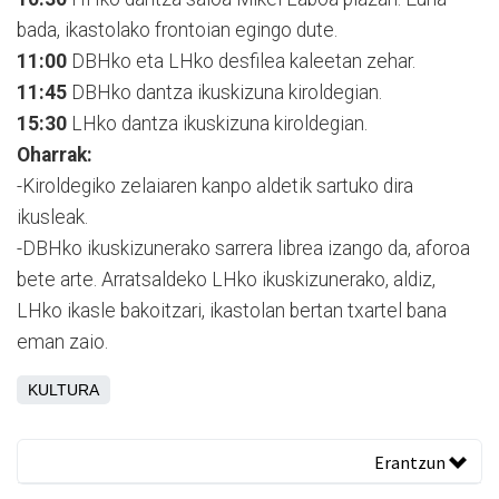
bada, ikastolako frontoian egingo dute.
11:00
DBHko eta LHko desfilea kaleetan zehar.
11:45
DBHko dantza ikuskizuna kiroldegian.
15:30
LHko dantza ikuskizuna kiroldegian.
Oharrak:
-Kiroldegiko zelaiaren kanpo aldetik sartuko dira
ikusleak.
-DBHko ikuskizunerako sarrera librea izango da, aforoa
bete arte. Arratsaldeko LHko ikuskizunerako, aldiz,
LHko ikasle bakoitzari, ikastolan bertan txartel bana
eman zaio.
KULTURA
Erantzun