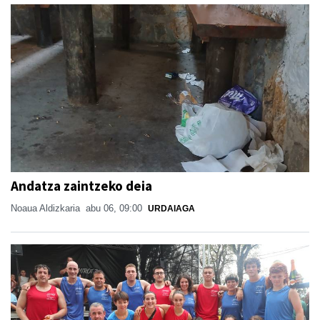
Andatza zaintzeko deia
Noaua Aldizkaria
abu 06, 09:00
URDAIAGA