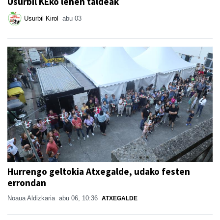
Usurbil KEko lehen taldeak
Usurbil Kirol
abu 03
Hurrengo geltokia Atxegalde, udako festen
errondan
Noaua Aldizkaria
abu 06, 10:36
ATXEGALDE