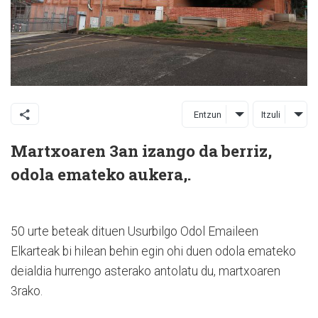
Entzun
Itzuli
Martxoaren 3an izango da berriz,
odola emateko aukera,.
50 urte beteak dituen Usurbilgo Odol Emaileen
Elkarteak bi hilean behin egin ohi duen odola emateko
deialdia hurrengo asterako antolatu du, martxoaren
3rako.