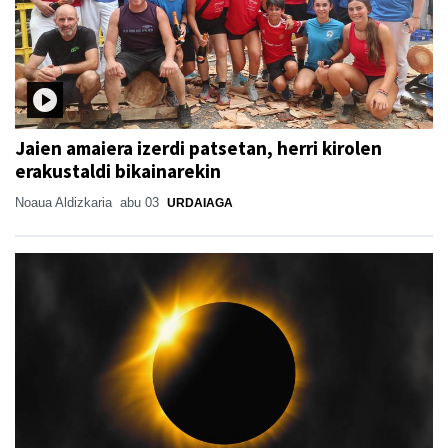
Jaien amaiera izerdi patsetan, herri kirolen
erakustaldi bikainarekin
Noaua Aldizkaria
abu 03
URDAIAGA