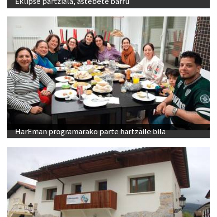
Eklipse partziala, astebete barru
HarEman programarako parte hartzaile bila