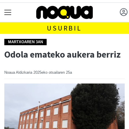
USURBIL
MARTXOAREN 3AN
Odola emateko aukera berriz
Noaua Aldizkaria
2025eko otsailaren 25a