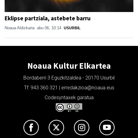
Eklipse partziala, astebete barru
Noaua Aldizkaria
abu 06, 10:14
USURBIL
Noaua Kultur Elkartea
Bordaberri 3 Eguzkitzaldea - 20170 Usurbil
Tf: 943 360 321 | erredakzioa@noaua.eus
Codesyntaxek garatua