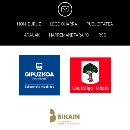
HONI BURUZ
LEGE OHARRA
PUBLIZITATEA
ARAUAK
HARREMANETARAKO
RSS