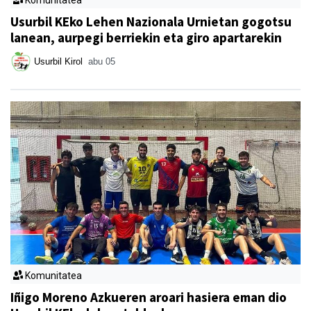
Komunitatea
Usurbil KEko Lehen Nazionala Urnietan gogotsu
lanean, aurpegi berriekin eta giro apartarekin
Usurbil Kirol
abu 05
Komunitatea
Iñigo Moreno Azkueren aroari hasiera eman dio