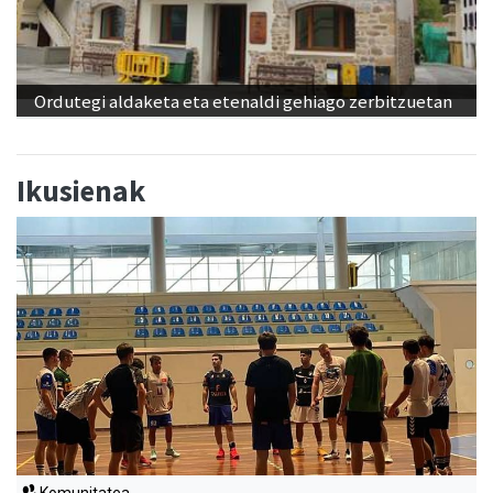
Ordutegi aldaketa eta etenaldi gehiago zerbitzuetan
Ikusienak