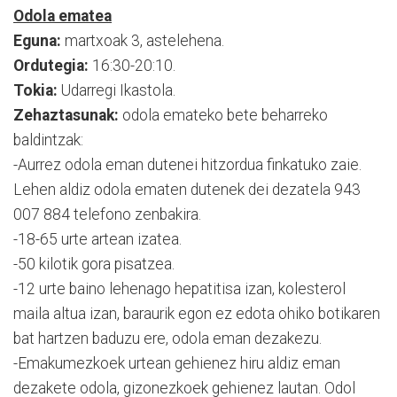
Odola ematea
Eguna:
martxoak 3, astelehena.
Ordutegia:
16:30-20:10.
Tokia:
Udarregi Ikastola.
Zehaztasunak:
odola emateko bete beharreko
baldintzak:
-Aurrez odola eman dutenei hitzordua finkatuko zaie.
Lehen aldiz odola ematen dutenek dei dezatela 943
007 884 telefono zenbakira.
-18-65 urte artean izatea.
-50 kilotik gora pisatzea.
-12 urte baino lehenago hepatitisa izan, kolesterol
maila altua izan, baraurik egon ez edota ohiko botikaren
bat hartzen baduzu ere, odola eman dezakezu.
-Emakumezkoek urtean gehienez hiru aldiz eman
dezakete odola, gizonezkoek gehienez lautan. Odol