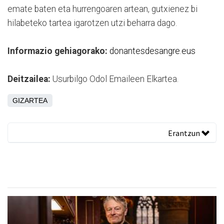
emate baten eta hurrengoaren artean, gutxienez bi
hilabeteko tartea igarotzen utzi beharra dago.
Informazio gehiagorako:
donantesdesangre.eus
Deitzailea:
Usurbilgo Odol Emaileen Elkartea.
GIZARTEA
Erantzun