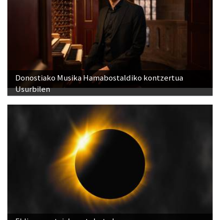
Donostiako Musika Hamabostaldiko kontzertua
Usurbilen