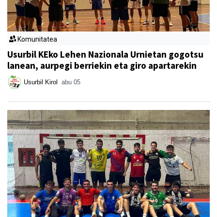
Komunitatea
Usurbil KEko Lehen Nazionala Urnietan gogotsu
lanean, aurpegi berriekin eta giro apartarekin
Usurbil Kirol
abu 05