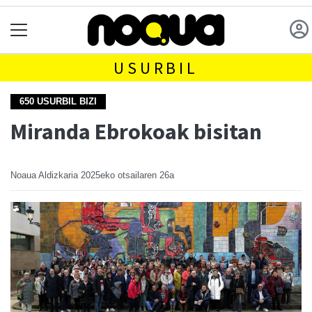
USURBIL
650 USURBIL BIZI
Miranda Ebrokoak bisitan
Noaua Aldizkaria
2025eko otsailaren 26a