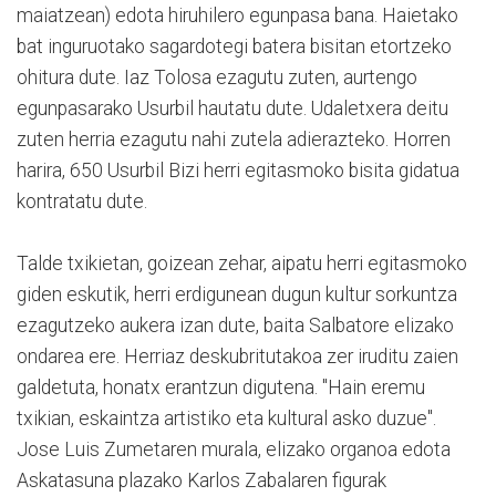
maiatzean) edota hiruhilero egunpasa bana. Haietako
bat inguruotako sagardotegi batera bisitan etortzeko
ohitura dute. Iaz Tolosa ezagutu zuten, aurtengo
egunpasarako Usurbil hautatu dute. Udaletxera deitu
zuten herria ezagutu nahi zutela adierazteko. Horren
harira, 650 Usurbil Bizi herri egitasmoko bisita gidatua
kontratatu dute.
Talde txikietan, goizean zehar, aipatu herri egitasmoko
giden eskutik, herri erdigunean dugun kultur sorkuntza
ezagutzeko aukera izan dute, baita Salbatore elizako
ondarea ere. Herriaz deskubritutakoa zer iruditu zaien
galdetuta, honatx erantzun digutena. "Hain eremu
txikian, eskaintza artistiko eta kultural asko duzue".
Jose Luis Zumetaren murala, elizako organoa edota
Askatasuna plazako Karlos Zabalaren figurak