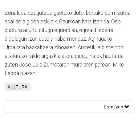
Zonaldea ezagutzea gustuko dute, bertako berri izatea,
ahal dela giden eskutik. Gaurkoan hala izan da. Oso
gustura agurtu ditugu eguerdian, eguraldi ederra
bidelagun izan dutela nabarmenduz. Aginagako
Urdairara bazkaltzera zihoazen. Aurretik, albiste honi
atxikitako talde argazkia atera diegu, haiek hautatua
zuten Jose Luis Zumetaren muralaren parean, Mikel
Laboa plazan.
KULTURA
Erantzun