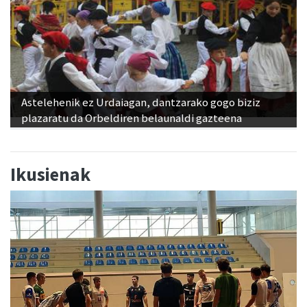
Astelehenik ez Urdaiagan, dantzarako gogo biziz
plazaratu da Orbeldiren belaunaldi gazteena
Ikusienak