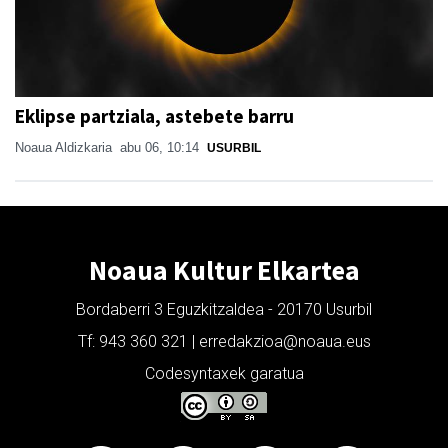
Eklipse partziala, astebete barru
Noaua Aldizkaria
abu 06, 10:14
USURBIL
Noaua Kultur Elkartea
Bordaberri 3 Eguzkitzaldea - 20170 Usurbil
Tf: 943 360 321 | erredakzioa@noaua.eus
Codesyntaxek garatua