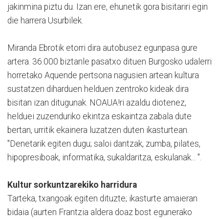
jakinmina piztu du. Izan ere, ehunetik gora bisitariri egin
die harrera Usurbilek.
Miranda Ebrotik etorri dira autobusez egunpasa gure
artera. 36.000 biztanle pasatxo dituen Burgosko udalerri
horretako Aquende pertsona nagusien artean kultura
sustatzen diharduen helduen zentroko kideak dira
bisitan izan ditugunak. NOAUA!ri azaldu diotenez,
helduei zuzenduriko ekintza eskaintza zabala dute
bertan, urritik ekainera luzatzen duten ikasturtean.
"Denetarik egiten dugu; saloi dantzak, zumba, pilates,
hipopresiboak, informatika, sukaldaritza, eskulanak... ".
Kultur sorkuntzarekiko harridura
Tarteka, txangoak egiten dituzte; ikasturte amaieran
bidaia (aurten Frantzia aldera doaz bost egunerako