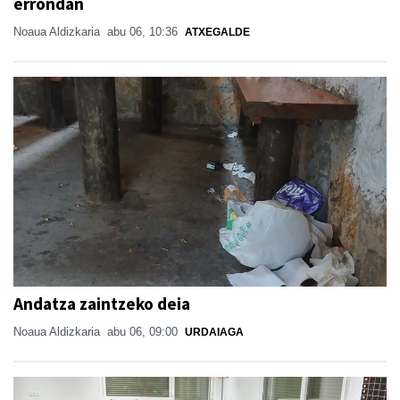
errondan
Noaua Aldizkaria
abu 06, 10:36
ATXEGALDE
Andatza zaintzeko deia
Noaua Aldizkaria
abu 06, 09:00
URDAIAGA