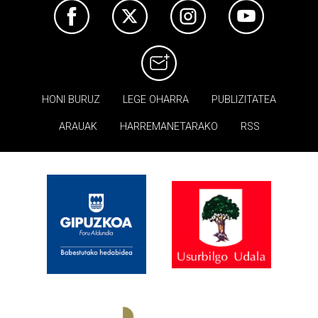
HONI BURUZ
LEGE OHARRA
PUBLIZITATEA
ARAUAK
HARREMANETARAKO
RSS