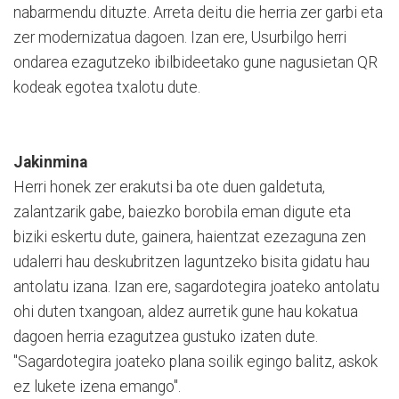
nabarmendu dituzte. Arreta deitu die herria zer garbi eta
zer modernizatua dagoen. Izan ere, Usurbilgo herri
ondarea ezagutzeko ibilbideetako gune nagusietan QR
kodeak egotea txalotu dute.
Jakinmina
Herri honek zer erakutsi ba ote duen galdetuta,
zalantzarik gabe, baiezko borobila eman digute eta
biziki eskertu dute, gainera, haientzat ezezaguna zen
udalerri hau deskubritzen laguntzeko bisita gidatu hau
antolatu izana. Izan ere, sagardotegira joateko antolatu
ohi duten txangoan, aldez aurretik gune hau kokatua
dagoen herria ezagutzea gustuko izaten dute.
"Sagardotegira joateko plana soilik egingo balitz, askok
ez lukete izena emango".