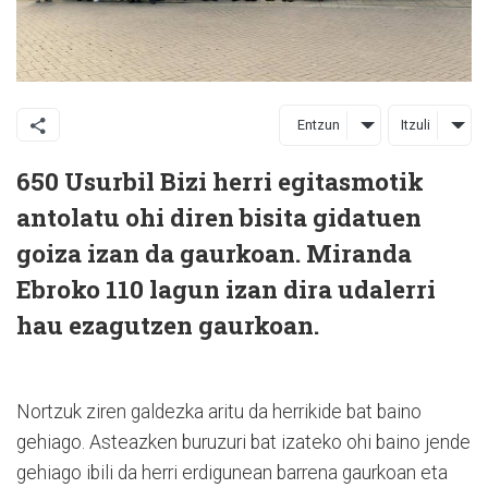
Entzun
Itzuli
650 Usurbil Bizi herri egitasmotik
antolatu ohi diren bisita gidatuen
goiza izan da gaurkoan. Miranda
Ebroko 110 lagun izan dira udalerri
hau ezagutzen gaurkoan.
Nortzuk ziren galdezka aritu da herrikide bat baino
gehiago. Asteazken buruzuri bat izateko ohi baino jende
gehiago ibili da herri erdigunean barrena gaurkoan eta