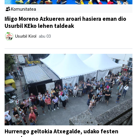
Komunitatea
Iñigo Moreno Azkueren aroari hasiera eman dio
Usurbil KEko lehen taldeak
Usurbil Kirol
abu 03
Hurrengo geltokia Atxegalde, udako festen