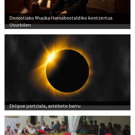
Donostiako Musika Hamabostaldiko kontzertua
Usurbilen
Eklipse partziala, astebete barru