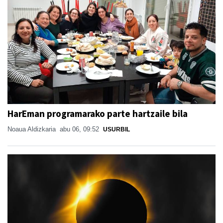
HarEman programarako parte hartzaile bila
Noaua Aldizkaria
abu 06, 09:52
USURBIL