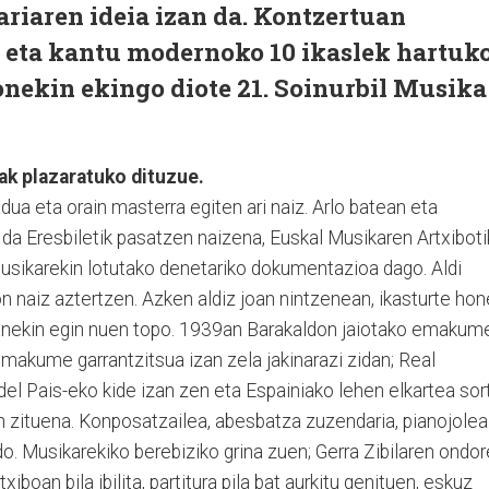
riaren ideia izan da. Kontzertuan
eta kantu modernoko 10 ikaslek hartuk
onekin ekingo diote 21. Soinurbil Musika
k plazaratuko dituzue.
ua eta orain masterra egiten ari naiz. Arlo batean eta
 da Eresbiletik pasatzen naizena, Euskal Musikaren Artxiboti
musikarekin lotutako denetariko dokumentazioa dago. Aldi
n naiz aztertzen. Azken aldiz joan nintzenean, ikasturte ho
lanekin egin nuen topo. 1939an Barakaldon jaiotako emakum
 emakume garrantzitsua izan zela jakinarazi zidan; Real
 Pais-eko kide izan zen eta Espainiako lehen elkartea sor
zituena. Konposatzailea, abesbatza zuzendaria, pianojolea.
o. Musikarekiko berebiziko grina zuen; Gerra Zibilaren ondo
xiboan bila ibilita, partitura pila bat aurkitu genituen, eskuz