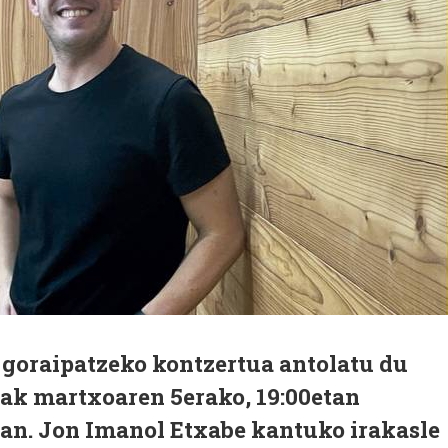
oraipatzeko kontzertua antolatu du
ak martxoaren 5erako, 19:00etan
ian. Jon Imanol Etxabe kantuko irakasle