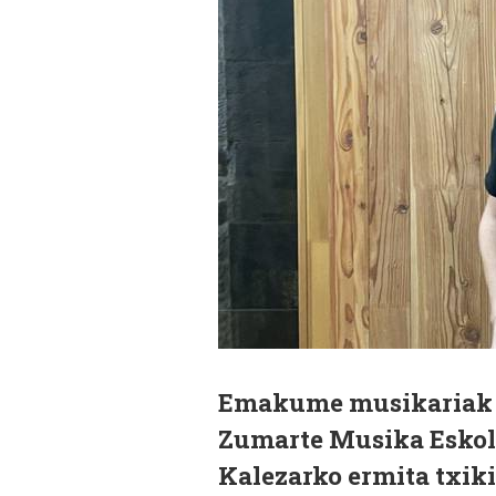
Emakume musikariak g
Zumarte Musika Eskol
Kalezarko ermita txik