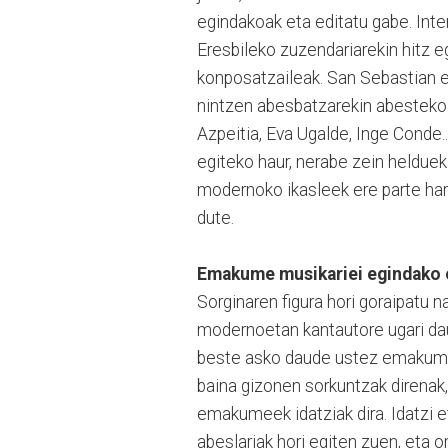
egindakoak eta editatu gabe. Inter
Eresbileko zuzendariarekin hitz 
konposatzaileak. San Sebastian e
nintzen abesbatzarekin abesteko
Azpeitia, Eva Ugalde, Inge Conde.
egiteko haur, nerabe zein helduek
modernoko ikasleek ere parte ha
dute.
Emakume musikariei egindako o
Sorginaren figura hori goraipatu na
modernoetan kantautore ugari dau
beste asko daude ustez emakume
baina gizonen sorkuntzak direnak,
emakumeek idatziak dira. Idatzi e
abeslariak hori egiten zuen, eta o