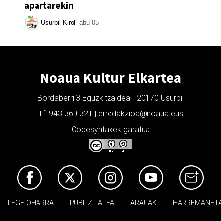
apartarekin
Usurbil Kirol
abu 05
Noaua Kultur Elkartea
Bordaberri 3 Eguzkitzaldea - 20170 Usurbil
Tf: 943 360 321 | erredakzioa@noaua.eus
Codesyntaxek garatua
LEGE OHARRA
PUBLIZITATEA
ARAUAK
HARREMANET