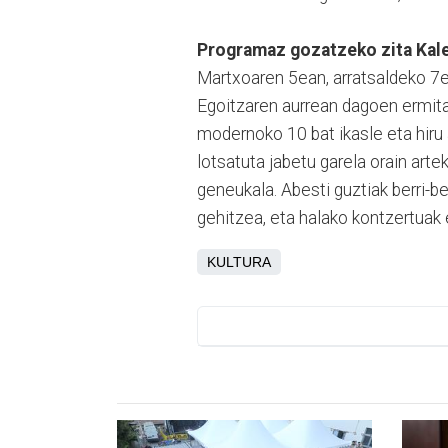
Programaz gozatzeko zita Kale
Martxoaren 5ean, arratsaldeko 7e
Egoitzaren aurrean dagoen ermita
modernoko 10 bat ikasle eta hiru
lotsatuta jabetu garela orain art
geneukala. Abesti guztiak berri-b
gehitzea, eta halako kontzertuak 
KULTURA