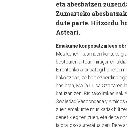
eta abesbatzen zuzenda
Zumarteko abesbatzak 
dute parte. Hitzordu h
Asteari.
Emakume konposatzaileen obra
Musikenen ikasi nuen kantuko grad
bestearen artean, hirugarren aldia
Errenteriko artxibategi horretan 
bakoitzean, zerbait ezberdina ego
hasieran, María Luisa Ozaitaren 
bat izan zen. Bisitako irakasleak
Sociedad Vascongada y Amigos del
zuen emakume musikariak biltzen 
denetik egiten zuen, eta dena ond
jaiota, oso aurreratua zen. Bere art