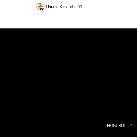
Usurbil Kirol
abu 03
HONI BURUZ