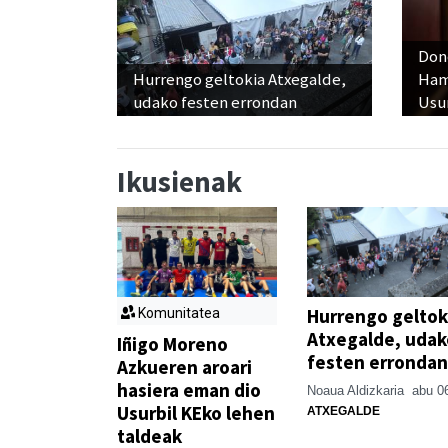
Don
Hurrengo geltokia Atxegalde,
Ham
udako festen errondan
Usu
Ikusienak
Hurrengo geltok
Komunitatea
Atxegalde, udak
Iñigo Moreno
festen errondan
Azkueren aroari
hasiera eman dio
Noaua Aldizkaria
abu 0
Usurbil KEko lehen
ATXEGALDE
taldeak