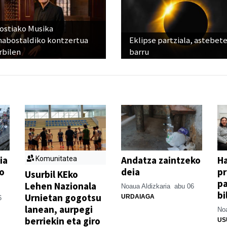
ostiako Musika
abostaldiko kontzertua
Eklipse partziala, astebet
rbilen
barru
ia
Andatza zaintzeko
H
Komunitatea
o
deia
p
Usurbil KEko
pa
Lehen Nazionala
Noaua Aldizkaria
abu 06
bi
Urnietan gogotsu
URDAIAGA
6
lanean, aurpegi
Noa
berriekin eta giro
US