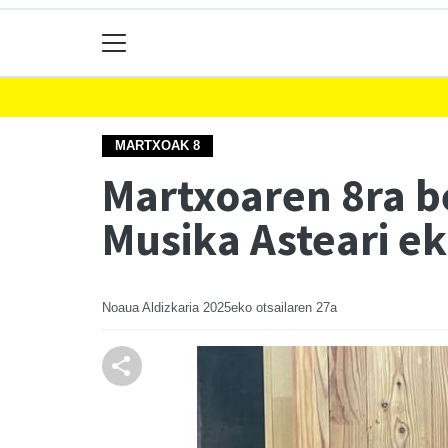
MARTXOAK 8
Martxoaren 8ra be
Musika Asteari ek
Noaua Aldizkaria
2025eko otsailaren 27a