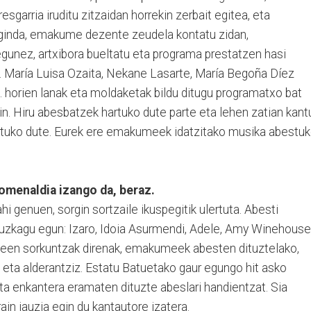
esgarria iruditu zitzaidan horrekin zerbait egitea, eta
eginda, emakume dezente zeudela kontatu zidan,
gunez, artxibora bueltatu eta programa prestatzen hasi
. María Luisa Ozaita, Nekane Lasarte, María Begoña Díez
.. horien lanak eta moldaketak bildu ditugu programatxo bat
in. Hiru abesbatzek hartuko dute parte eta lehen zatian kant
rtuko dute. Eurek ere emakumeek idatzitako musika abestu
menaldia izango da, beraz.
hi genuen, sorgin sortzaile ikuspegitik ulertuta. Abesti
zkagu egun: Izaro, Idoia Asurmendi, Adele, Amy Winehouse.
en sorkuntzak direnak, emakumeek abesten dituztelako,
 eta alderantziz. Estatu Batuetako gaur egungo hit asko
ta enkantera eramaten dituzte abeslari handientzat. Sia
rain jauzia egin du kantautore izatera.