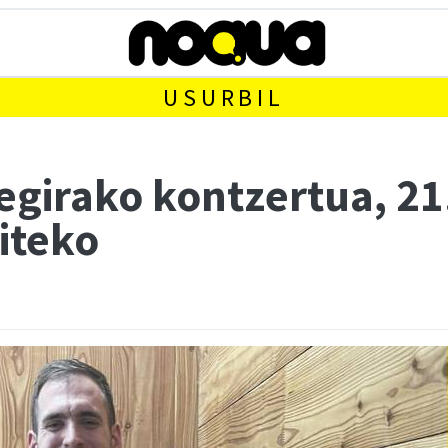
USURBIL
girako kontzertua, 21.
iteko