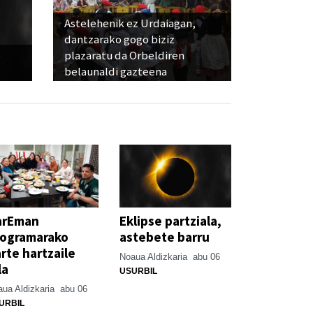
Astelehenik ez Urdaiagan,
dantzarako gogo biziz
e
plazaratu da Orbeldiren
belaunaldi gazteena
arEman
Eklipse partziala,
rogramarako
astebete barru
rte hartzaile
Noaua Aldizkaria
abu 06
la
USURBIL
ua Aldizkaria
abu 06
URBIL