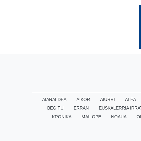
AIARALDEA
AIKOR
AIURRI
ALEA
BEGITU
ERRAN
EUSKALERRIA IRRA
KRONIKA
MAILOPE
NOAUA
O