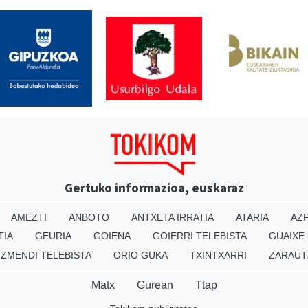
Gertuko informazioa, euskaraz
AMEZTI
ANBOTO
ANTXETA IRRATIA
ATARIA
AZP
TIA
GEURIA
GOIENA
GOIERRI TELEBISTA
GUAIXE
IZMENDI TELEBISTA
ORIO GUKA
TXINTXARRI
ZARAUT
Matx
Gurean
Ttap