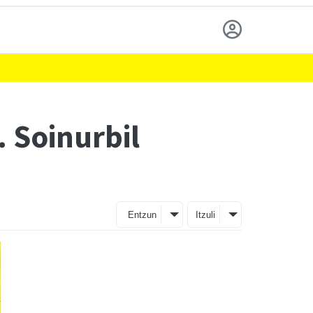
 Soinurbil
Entzun
Itzuli