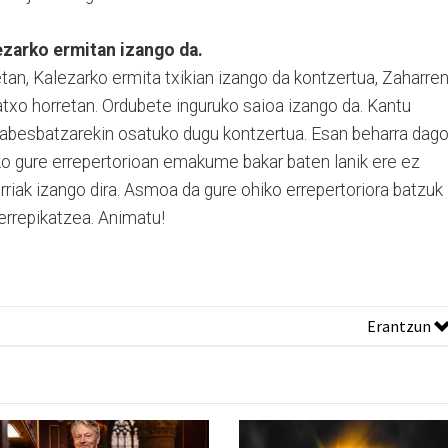
zarko ermitan izango da.
tan, Kalezarko ermita txikian izango da kontzertua, Zaharre
txo horretan. Ordubete inguruko saioa izango da. Kantu
 abesbatzarekin osatuko dugu kontzertua. Esan beharra dag
eko gure errepertorioan emakume bakar baten lanik ere ez
erriak izango dira. Asmoa da gure ohiko errepertoriora batzuk
errepikatzea. Animatu!
Erantzun