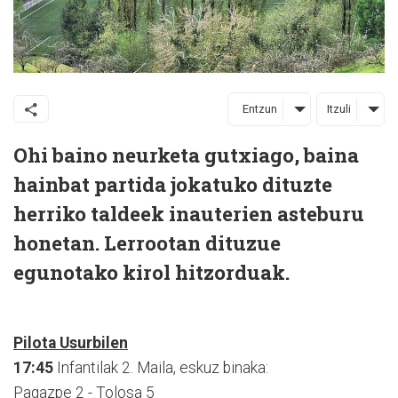
Entzun
Itzuli
Ohi baino neurketa gutxiago, baina
hainbat partida jokatuko dituzte
herriko taldeek inauterien asteburu
honetan. Lerrootan dituzue
egunotako kirol hitzorduak.
Pilota Usurbilen
17:45
Infantilak 2. Maila, eskuz binaka:
Pagazpe 2 - Tolosa 5