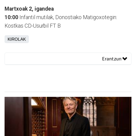
Martxoak 2, igandea
10:00
Infantil mutilak, Donostiako Matigoxotegin:
Kostkas CD-Usurbil FT B
KIROLAK
Erantzun