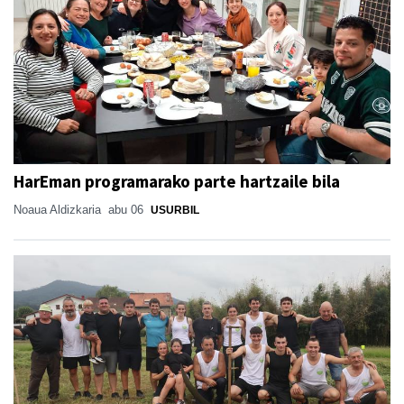
HarEman programarako parte hartzaile bila
Noaua Aldizkaria
abu 06
USURBIL