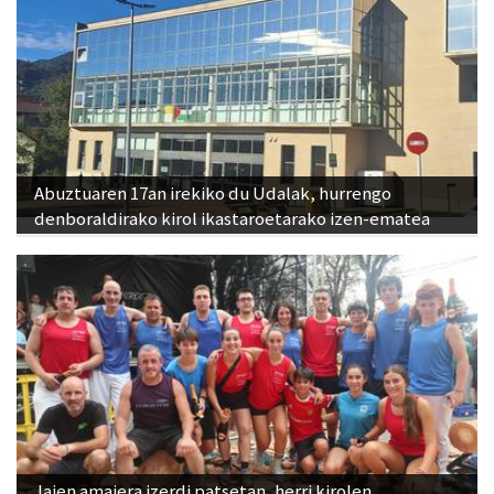
Abuztuaren 17an irekiko du Udalak, hurrengo
denboraldirako kirol ikastaroetarako izen-ematea
Jaien amaiera izerdi patsetan, herri kirolen