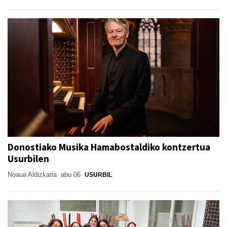
Donostiako Musika Hamabostaldiko kontzertua
Usurbilen
Noaua Aldizkaria
abu 06
USURBIL