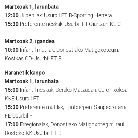
Martxoak 1, larunbata
12:00
Jubenilak: Usurbil FT B-Sporting Herrera
15:30
Preferente neskak: Usurbil FT-Oiartzun KE C
Martxoak 2, igandea
10:00
Infantil mutilak, Donostiako Matigoxotegin:
Kostkas CD-Usurbil FT B
Haranetik kanpo
Martxoak 1, larunbata
15:00
Infantil neskak, Berako Matzadan: Gure Txokoa
KKE-Usurbil FT
15:30
Preferente mutilak, Trintxerpen: Sanpedrotarra
FE-Usurbil FT
17:00
Erregionalak, Donostiako Matigoxotegin: Irauli
Bosteko KK-Usurbil FT B