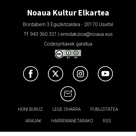
Noaua Kultur Elkartea
Bordaberri 3 Eguzkitzaldea - 20170 Usurbil
Tf: 943 360 321 | erredakzioa@noaua.eus
Codesyntaxek garatua
HONI BURUZ
LEGE OHARRA
PUBLIZITATEA
ARAUAK
HARREMANETARAKO
RSS