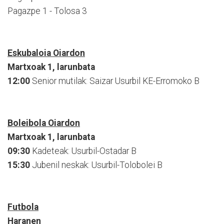
Pagazpe 1 - Tolosa 3
Eskubaloia Oiardon
Martxoak 1, larunbata
12:00
Senior mutilak: Saizar Usurbil KE-Erromoko B
Boleibola Oiardon
Martxoak 1, larunbata
09:30
Kadeteak: Usurbil-Ostadar B
15:30
Jubenil neskak: Usurbil-Tolobolei B
Futbola
Haranen