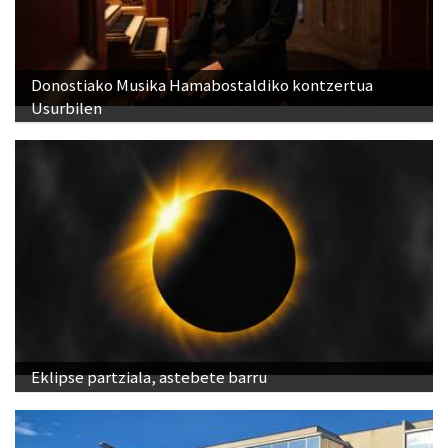
Donostiako Musika Hamabostaldiko kontzertua
Usurbilen
Eklipse partziala, astebete barru