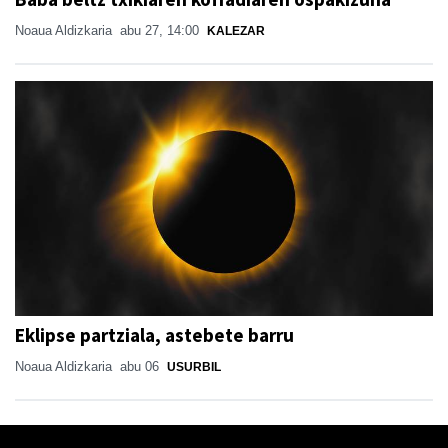
Noaua Aldizkaria
abu 27, 14:00
KALEZAR
Eklipse partziala, astebete barru
Noaua Aldizkaria
abu 06
USURBIL