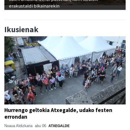
erakustaldi bikainarekin
Ikusienak
Hurrengo geltokia Atxegalde, udako festen
errondan
Noaua Aldizkaria
abu 06
ATXEGALDE