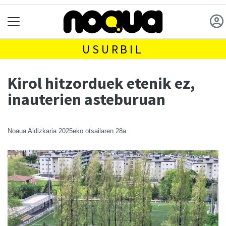
USURBIL
Kirol hitzorduek etenik ez,
inauterien asteburuan
Noaua Aldizkaria
2025eko otsailaren 28a