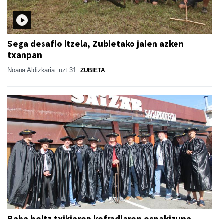
Sega desafio itzela, Zubietako jaien azken
txanpan
Noaua Aldizkaria
uzt 31
ZUBIETA
Baba beltz txikiaren kofradiaren ospakizuna