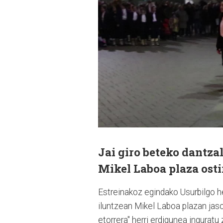
Jai giro beteko dantza
Mikel Laboa plaza ostir
Estreinakoz egindako Usurbilgo her
iluntzean Mikel Laboa plazan jas
etorrera" herri erdigunea inguratu 