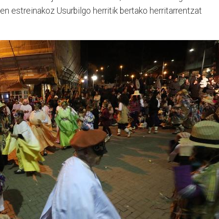
n estreinakoz Usurbilgo herritik bertako herritarrentzat