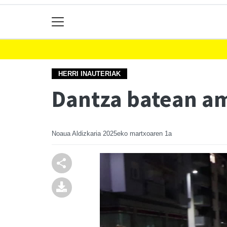
HERRI INAUTERIAK
Dantza batean ama
Noaua Aldizkaria
2025eko martxoaren 1a