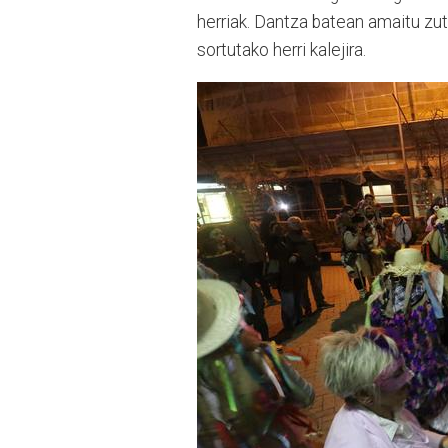
herriak. Dantza batean amaitu zute
sortutako herri kalejira.