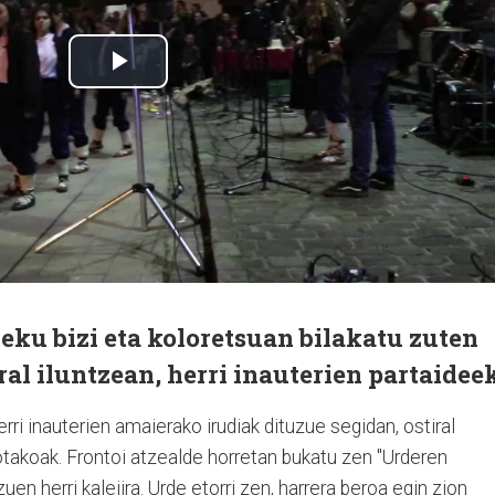
leku bizi eta koloretsuan bilakatu zuten
al iluntzean, herri inauterien partaideek
ri inauterien amaierako irudiak dituzue segidan, ostiral
otakoak. Frontoi atzealde horretan bukatu zen "Urderen
zuen herri kalejira. Urde etorri zen, harrera beroa egin zion