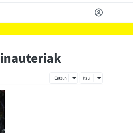
 inauteriak
Entzun
Itzuli