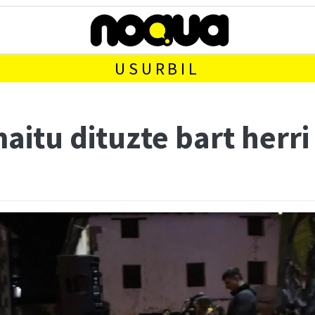
USURBIL
itu dituzte bart herri