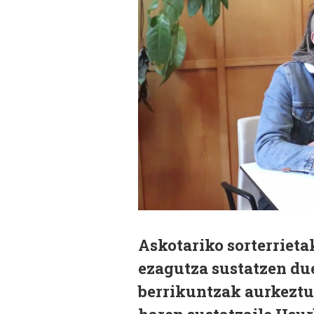
Askotariko sorterrieta
ezagutza sustatzen du
berrikuntzak aurkeztu 