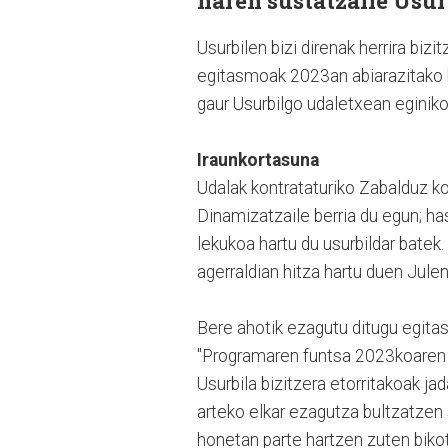
haren sustatzaile Usur
Usurbilen bizi direnak herrira bi
egitasmoak 2023an abiarazitako 
gaur Usurbilgo udaletxean eginik
Iraunkortasuna
Udalak kontrataturiko Zabalduz k
Dinamizatzaile berria du egun; h
lekukoa hartu du usurbildar batek.
agerraldian hitza hartu duen Jul
Bere ahotik ezagutu ditugu egitas
"Programaren funtsa 2023koaren be
Usurbila bizitzera etorritakoak ja
arteko elkar ezagutza bultzatzen 
honetan parte hartzen zuten biko