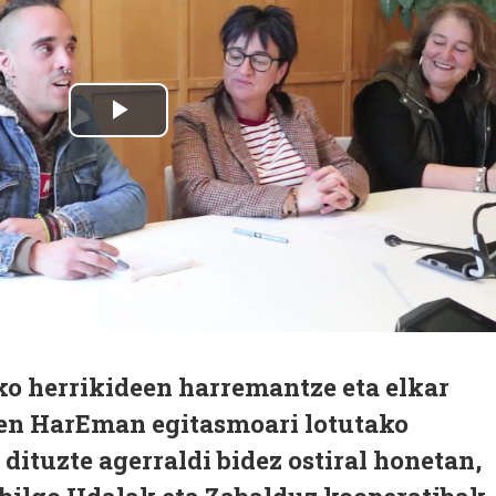
ko herrikideen harremantze eta elkar
en HarEman egitasmoari lotutako
dituzte agerraldi bidez ostiral honetan,