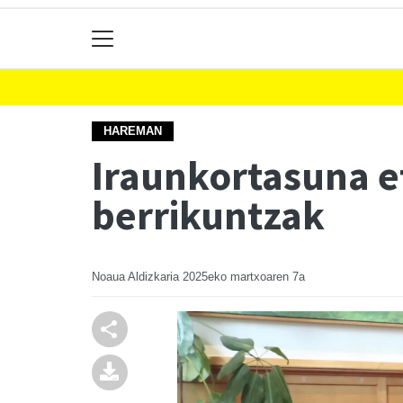
HAREMAN
Iraunkortasuna 
berrikuntzak
Noaua Aldizkaria
2025eko martxoaren 7a