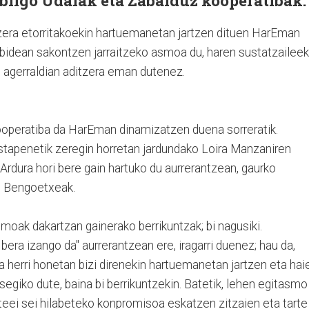
bilgo Udalak eta Zabalduz kooperatibak.
zitzera etorritakoekin hartuemanetan jartzen dituen HarEman
bidean sakontzen jarraitzeko asmoa du, haren sustatzaileek
o agerraldian aditzera eman dutenez.
ooperatiba da HarEman dinamizatzen duena sorreratik.
astapenetik zeregin horretan jardundako Loira Manzaniren
 Ardura hori bere gain hartuko du aurrerantzean, gaurko
en Bengoetxeak.
moak dakartzan gainerako berrikuntzak; bi nagusiki.
ra izango da" aurrerantzean ere, iragarri duenez; hau da,
da herri honetan bizi direnekin hartuemanetan jartzen eta hai
segiko dute, baina bi berrikuntzekin. Batetik, lehen egitasmo
teei sei hilabeteko konpromisoa eskatzen zitzaien eta tarte