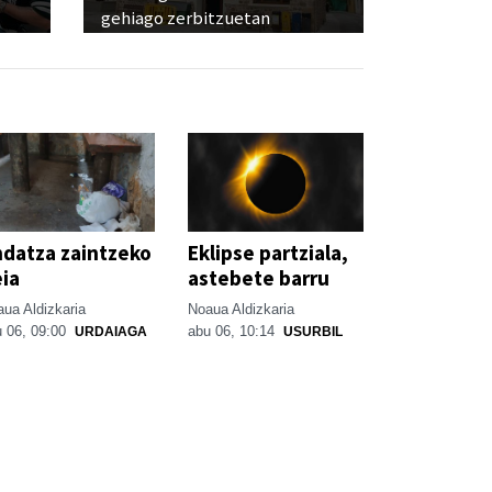
gehiago zerbitzuetan
datza zaintzeko
Eklipse partziala,
ia
astebete barru
ua Aldizkaria
Noaua Aldizkaria
 06, 09:00
abu 06, 10:14
URDAIAGA
USURBIL