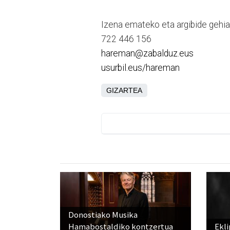
Izena emateko eta argibide gehia
722 446 156
hareman@zabalduz.eus
usurbil.eus/hareman
GIZARTEA
Donostiako Musika
Hamabostaldiko kontzertua
Ekli