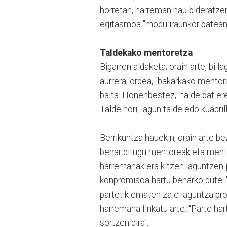
horretan, harreman hau bideratze
egitasmoa "modu iraunkor batean 
Taldekako mentoretza
Bigarren aldaketa; orain arte, bi
aurrera, ordea, "bakarkako mento
baita. Honenbestez, "talde bat er
Talde hori, lagun talde edo kuadril
Berrikuntza hauekin, orain arte be
behar ditugu mentoreak eta mento
harremanak eraikitzen laguntzen j
konpromisoa hartu beharko dute. 
partetik ematen zaie laguntza prof
harremana finkatu arte. "Parte ha
sortzen dira".