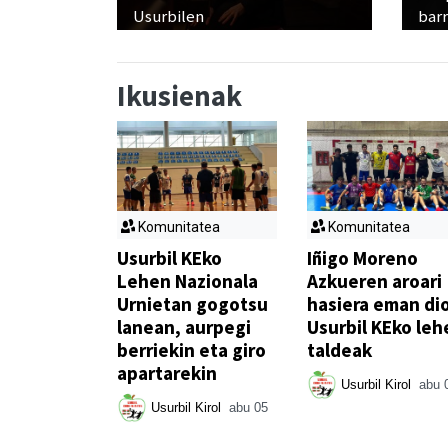
Usurbilen
bar
Ikusienak
Komunitatea
Komunitatea
Usurbil KEko
Iñigo Moreno
Lehen Nazionala
Azkueren aroari
Urnietan gogotsu
hasiera eman di
lanean, aurpegi
Usurbil KEko leh
berriekin eta giro
taldeak
apartarekin
Usurbil Kirol
abu 
Usurbil Kirol
abu 05