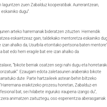
n laguntzen zuen Zabalduz kooperatibak. Aurrerantzean,
eskainiko dugu".
 lagunen arteko harremanak bideratzen zituzten. Hemendik
ratzea eskaintzeaz gain, taldekako mentoretza eskainiko du
e izan ahalko da, Usurbila etorritako pertsona baten mentore"
la bat edo herri eragile bat ere izan ahalko da.
zalaxe, "bikote berriak osatzen segi nahi dugu eta horretara
rizatuak". Ezaugarri edota zaletasunen araberako bikote
arraituko dute. Parte hartzaileek astean behin biltzeko
"Harremana eraikitzeko prozesu horretan, Zabalduz-en
esional bat, sei hilabete inguruko iraupena izango du",
rtzera animatzen zaituztegu, oso esperientzia aberasgarriak