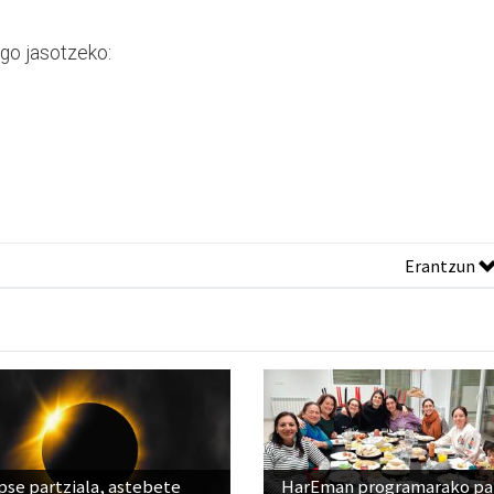
go jasotzeko:
Erantzun
pse partziala, astebete
HarEman programarako pa