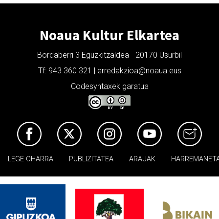
Noaua Kultur Elkartea
Bordaberri 3 Eguzkitzaldea - 20170 Usurbil
Tf: 943 360 321 | erredakzioa@noaua.eus
Codesyntaxek garatua
LEGE OHARRA
PUBLIZITATEA
ARAUAK
HARREMANET