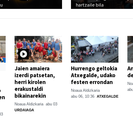
ru
hartzaile bila
Jaien amaiera
Hurrengo geltokia
An
izerdi patsetan,
Atxegalde, udako
de
herri kirolen
festen errondan
Noa
erakustaldi
o
abu
Noaua Aldizkaria
bikainarekin
en
abu 06, 10:36
ATXEGALDE
Noaua Aldizkaria
abu 03
URDAIAGA
03