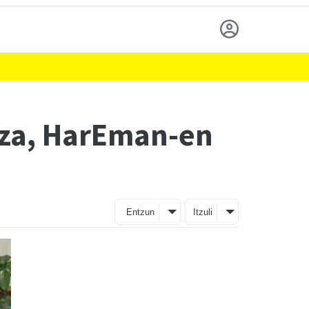
tza, HarEman-en
Entzun
Itzuli