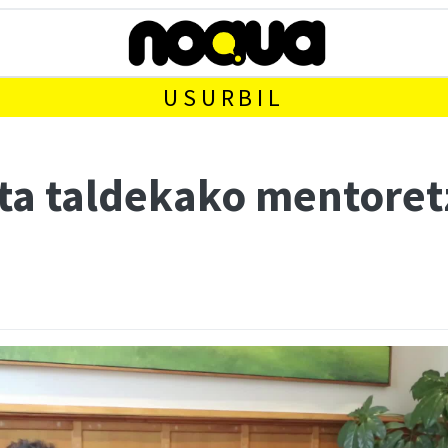
USURBIL
eta taldekako mentore