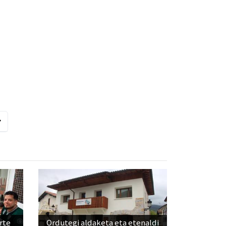
rte
Ordutegi aldaketa eta etenaldi