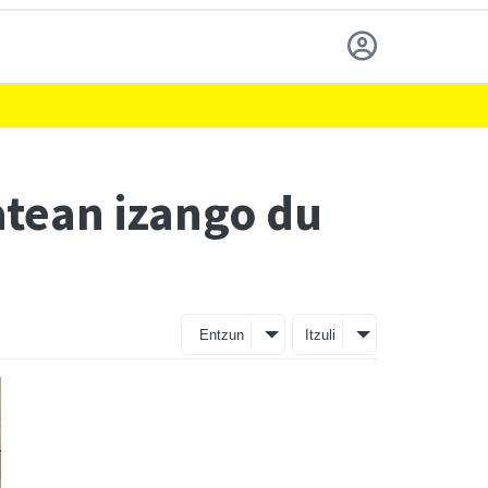
atean izango du
Entzun
Itzuli