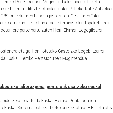
al Herriko Pentsiodunen Mugimenduak sinadura bilketa
n ere bideratu dituzte; otsailaren 4an Bilboko Kafe Antzokian
289 ordezkariren babesa jaso zuten. Otsailaren 24an,
duko emakumeek ehun eragile feministekin topaketa egin
ioetan ere parte hartu zuten Herri Ekimen Legegilearen
xostenera eta gai honi lotutako Gasteizko Legebiltzarren
ra da Euskal Herriko Pentsiodunen Mugimendua.
babesteko adierazpena, pentsioak osatzeko euskal
zapidetzeko onartu du Euskal Herriko Pentsiodunen
 Euskal Sistema bat ezartzeko aurkeztutako HEL, eta ate