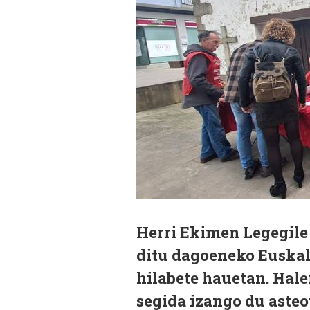
Herri Ekimen Legegile 
ditu dagoeneko Euska
hilabete hauetan. Hal
segida izango du asteo