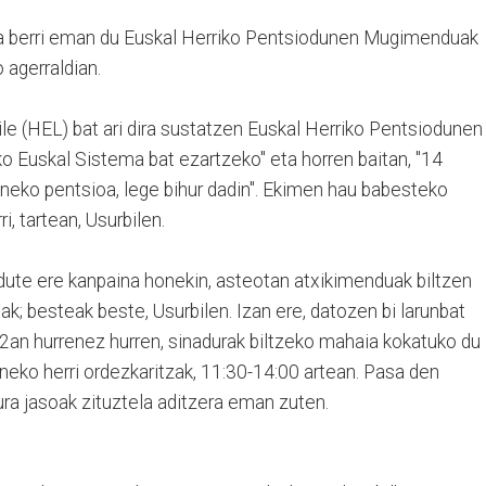
ela berri eman du Euskal Herriko Pentsiodunen Mugimenduak
 agerraldian.
le (HEL) bat ari dira sustatzen Euskal Herriko Pentsiodunen
 Euskal Sistema bat ezartzeko" eta horren baitan, "14
eneko pentsioa, lege bihur dadin". Ekimen hau babesteko
ri, tartean, Usurbilen.
adute ere kanpaina honekin, asteotan atxikimenduak biltzen
k; besteak beste, Usurbilen. Izan ere, datozen bi larunbat
an hurrenez hurren, sinadurak biltzeko mahaia kokatuko du
neko herri ordezkaritzak, 11:30-14:00 artean. Pasa den
ura jasoak zituztela aditzera eman zuten.