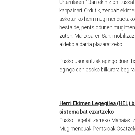
Urtarrilaren 13an ekin zion Eusk
kanpainari. Ordutik, zenbait ekime
askotariko herri mugimenduetako 
bestalde, pentsiodunen mugimen
zuten. Martxoaren 8an, mobilizaz
aldeko aldarria plazaratzeko.
Eusko Jaurlaritzak egingo duen t
egingo den osoko bilkurara begi
Herri Ekimen Legegilea (HEL) 
sistema bat ezartzeko
Eusko Legebiltzarreko Mahaiak i
Mugimenduak Pentsioak Osatzeko