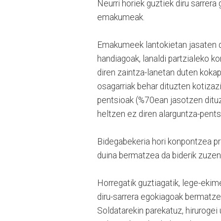
Neurri horiek guztiek diru sarrera
emakumeak.
Emakumeek lantokietan jasaten du
handiagoak, lanaldi partzialeko k
diren zaintza-lanetan duten koka
osagarriak behar dituzten kotiza
pentsioak (%70ean jasotzen ditu
heltzen ez diren alarguntza-pents
Bidegabekeria hori konpontzea p
duina bermatzea da biderik zuzen
Horregatik guztiagatik, lege-eki
diru-sarrera egokiagoak bermatze
Soldatarekin parekatuz, hirurogei