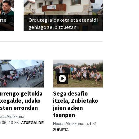
rte
Ordutegi aldaketa eta etenaldi
gehiago zerbitzuetan
rrengo geltokia
Sega desafio
xegalde, udako
itzela, Zubietako
sten errondan
jaien azken
txanpan
ua Aldizkaria
 06, 10:36
ATXEGALDE
Noaua Aldizkaria
uzt 31
ZUBIETA