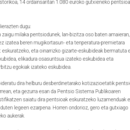
storikoa, 14 ordainsaritan 1.080 euroko gutxieneko pentsioa
ierazten dugu:
 zaigu milaka pentsiodunek, lan-bizitza oso baten amaieran,
 ez izatea beren mugikortasun- eta tenperatura-premietara
t eskuratzeko, eta oinarrizko gizarte-eskubideak bermatuta 
skubidea, elikadura osasuntsua izateko eskubidea eta
bitzu egokiak izateko eskubidea.
bideratu dira helburu desberdinetarako kotizazioetatik pents
rrean, eta gezurra esan da Pentsio Sistema Publikoaren
justifikatzen saiatu dira pentsioak eskuratzeko luzamenduak 
duten legeen ezarpena. Horren ondorioz, gero eta gutxiago
eko aukerak.