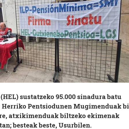
(HEL) sustatzeko 95.000 sinadura batu
l Herriko Pentsiodunen Mugimenduak bi
ere, atxikimenduak biltzeko ekimenak
tan; besteak beste, Usurbilen.