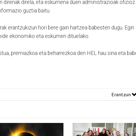
n direnak direla, eta eskumena duen administrazioak ofizioz
nformazio guztia baitu.
ak erantzukizun hori bere gain hartzea babesten dugu. Egin
abide ekonomiko eta eskumen dituelako.
 justua, premiazkoa eta beharrezkoa den HEL hau sina eta ba
Erantzun