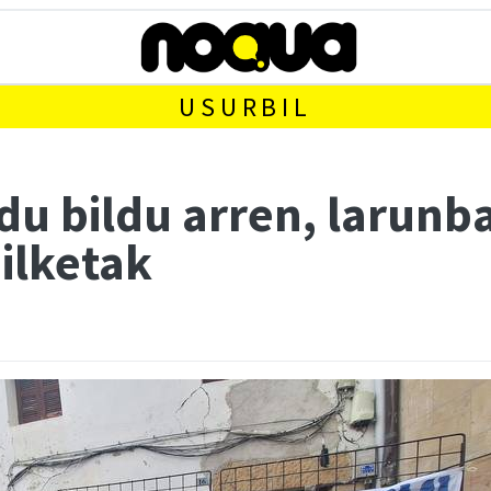
USURBIL
du bildu arren, larunb
ilketak