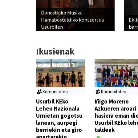
Donostiako Musika
Hamabostaldiko kontzertua
Ekli
Usurbilen
bar
Ikusienak
Komunitatea
Komunitatea
Usurbil KEko
Iñigo Moreno
Lehen Nazionala
Azkueren aroari
Urnietan gogotsu
hasiera eman di
lanean, aurpegi
Usurbil KEko leh
berriekin eta giro
taldeak
apartarekin