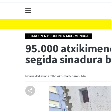
EH-KO PENTSIODUNEN MUGIMENDUA
95.000 atxikimen
segida sinadura b
Noaua Aldizkaria
2025eko martxoaren 14a