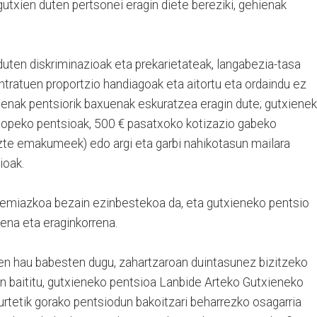
 gutxien duten pertsonei eragin diete bereziki, gehienak
ten diskriminazioak eta prekarietateak, langabezia-tasa
ontratuen proportzio handiagoak eta aitortu eta ordaindu ez
penak pentsiorik baxuenak eskuratzea eragin dute; gutxiene
ziopeko pentsioak, 500 € pasatxoko kotizazio gabeko
zte emakumeek) edo argi eta garbi nahikotasun mailara
ioak.
remiazkoa bezain ezinbestekoa da, eta gutxieneko pentsio
ena eta eraginkorrena.
men hau babesten dugu, zahartzaroan duintasunez bizitzeko
n baititu, gutxieneko pentsioa Lanbide Arteko Gutxieneko
 urtetik gorako pentsiodun bakoitzari beharrezko osagarria