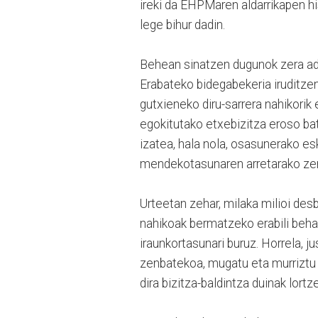
ireki da EHPMaren aldarrikapen hi
lege bihur dadin.
Behean sinatzen dugunok zera ad
Erabateko bidegabekeria iruditzen
gutxieneko diru-sarrera nahikorik
egokitutako etxebizitza eroso ba
izatea, hala nola, osasunerako e
mendekotasunaren arretarako zer
Urteetan zehar, milaka milioi des
nahikoak bermatzeko erabili beha
iraunkortasunari buruz. Horrela, 
zenbatekoa, mugatu eta murriztu 
dira bizitza-baldintza duinak lortz