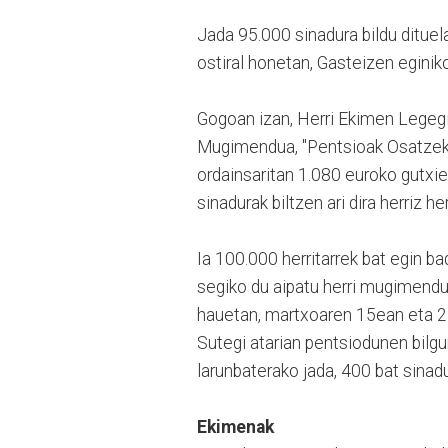
Jada 95.000 sinadura bildu ditu
ostiral honetan, Gasteizen eginiko
Gogoan izan, Herri Ekimen Legegi
Mugimendua, "Pentsioak Osatzeko
ordainsaritan 1.080 euroko gutxi
sinadurak biltzen ari dira herriz her
Ia 100.000 herritarrek bat egin b
segiko du aipatu herri mugimendua
hauetan, martxoaren 15ean eta 22
Sutegi atarian pentsiodunen bilgu
larunbaterako jada, 400 bat sinad
Ekimenak