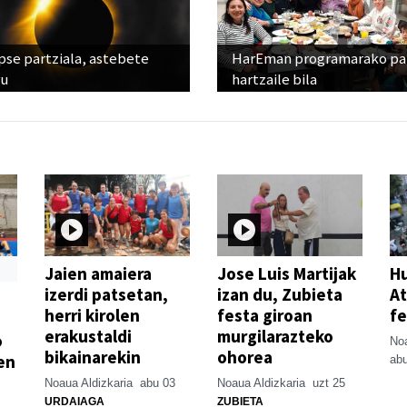
pse partziala, astebete
HarEman programarako pa
ru
hartzaile bila
Jaien amaiera
Jose Luis Martijak
Hu
izerdi patsetan,
izan du, Zubieta
At
herri kirolen
festa giroan
fe
erakustaldi
murgilarazteko
o
Noa
bikainarekin
ohorea
en
abu
Noaua Aldizkaria
abu 03
Noaua Aldizkaria
uzt 25
URDAIAGA
ZUBIETA