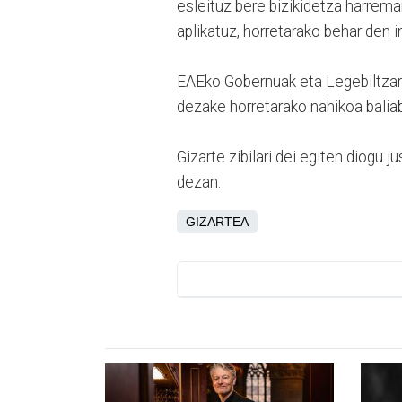
esleituz bere bizikidetza harrema
aplikatuz, horretarako behar den i
EAEko Gobernuak eta Legebiltzarr
dezake horretarako nahikoa bali
Gizarte zibilari dei egiten diogu
dezan.
GIZARTEA