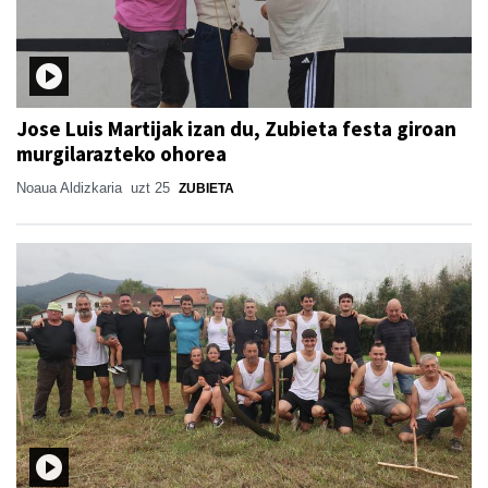
Jose Luis Martijak izan du, Zubieta festa giroan
murgilarazteko ohorea
Noaua Aldizkaria
uzt 25
ZUBIETA