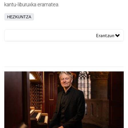
kantu-liburuxka eramatea.
HEZKUNTZA
Erantzun