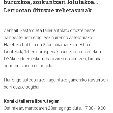
buruzkoa, sorkuntzari lotutakoa...
Lerrootan dituzue xehetasunak.
Zenbait ikastaro eta tailer antolatu dituzte beste
hainbeste herri eragileek hurrengo asteotarako.
Haietako bat hilaren 22an abiarazi zuen Bihurri
ludotekak; 'lehen sorospenak haurtzaroan' izenekoa.
DYAko kideen eskutik hasi ziren eskaintzen, larunbat
honetan izango du segida.
Hurrengo asteotarako iragarritako gainerako ikastaroen
berri duzue segidan:
Komiki tailerra liburutegian
Ostiralean, martxoaren 28an egingo dute, 17:30-19:00