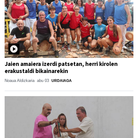
Jaien amaiera izerdi patsetan, herri kirolen
erakustaldi bikainarekin
Noaua Aldizkaria
abu 03
URDAIAGA