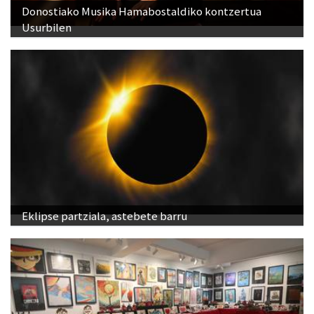
Donostiako Musika Hamabostaldiko kontzertua
Usurbilen
Eklipse partziala, astebete barru