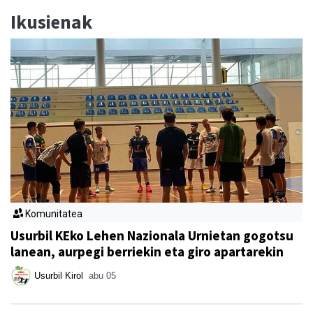
Ikusienak
Komunitatea
Usurbil KEko Lehen Nazionala Urnietan gogotsu
lanean, aurpegi berriekin eta giro apartarekin
Usurbil Kirol
abu 05