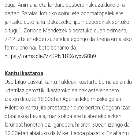
dugu. Animalia eta landare desberdinak azalduko dira
bertan. Garaiari loturiko soinu eta onomatopeiek ere
jantziko dute lana. Bukatzeko, ipuin ezberdinak sortuko
ditugu”. Zorione Mendezek bideratuko duen ekimena,
7-12 urte artekoei zuzendua egongo da. Izena emateko
formulario hau bete beharko da:
https://forms.gle/VzKPN1f8XoyqvG8h9
Kantu ikastaroa
Usurbilgo Euskal Kantu Taldeak ikasturte berria abian du
urtarrilaz geroztik. Ikastaroko saioak astelehenero
izaten dituzte 18:00etan Agerialdeko musika gelan.
Hileroko kantu-jira prestatzen dute bertan. Gogoan izan,
otsailekoa bezala, martxokoa ere hilabeteko azken
larunbat honetan ez, igandean, hilaren 30ean izango da.
12:00etan abiatuko da Mikel Laboa plazatik. Ez ahaztu