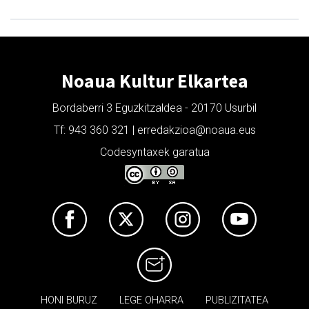
Noaua Kultur Elkartea
Bordaberri 3 Eguzkitzaldea - 20170 Usurbil
Tf: 943 360 321 | erredakzioa@noaua.eus
Codesyntaxek garatua
HONI BURUZ
LEGE OHARRA
PUBLIZITATEA