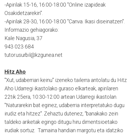
-Apirilak 15-16, 16:00-18:00 "Online izapideak
Osakidetzarekin".
-Apirilak 28-30, 16:00-18:00 "Canva. Ikasi diseinatzen".
Informazio gehiagorako:
Kale Nagusia, 37
943 023 684
tutor.usurbil@kzgunea.net
Hitz Aho
"Xut, udaberriari keinu" izeneko tailerra antolatu du Hitz
Aho Udarregi ikastolako guraso elkarteak, apirilaren
22tik 25era, 10:30-12:00 artean Udarregi ikastolan.
"Naturarekin bat eginez, udaberria interpretatuko dugu
irudiz eta hitzez". Zehaztu dutenez, “banakako zein
taldeko ariketak egingo ditugu hiru dimentsioetako
irudiak sortuz. Tamaina handian margotu eta idatziko