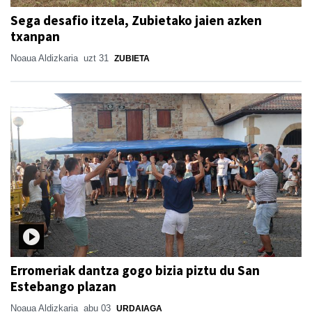
Sega desafio itzela, Zubietako jaien azken
txanpan
Noaua Aldizkaria
uzt 31
ZUBIETA
Erromeriak dantza gogo bizia piztu du San
Estebango plazan
Noaua Aldizkaria
abu 03
URDAIAGA