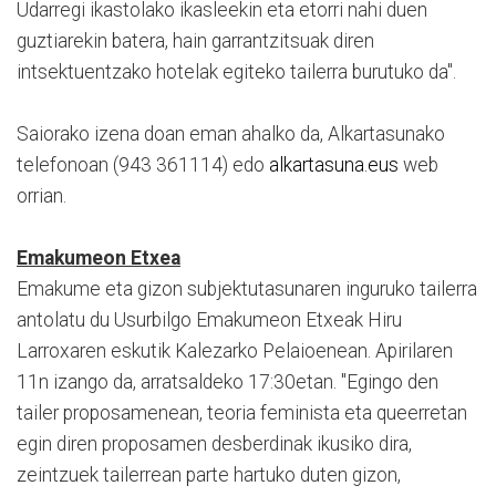
Udarregi ikastolako ikasleekin eta etorri nahi duen
guztiarekin batera, hain garrantzitsuak diren
intsektuentzako hotelak egiteko tailerra burutuko da".
Saiorako izena doan eman ahalko da, Alkartasunako
telefonoan (943 361114) edo
alkartasuna.eus
web
orrian.
Emakumeon Etxea
Emakume eta gizon subjektutasunaren inguruko tailerra
antolatu du Usurbilgo Emakumeon Etxeak Hiru
Larroxaren eskutik Kalezarko Pelaioenean. Apirilaren
11n izango da, arratsaldeko 17:30etan. "Egingo den
tailer proposamenean, teoria feminista eta queerretan
egin diren proposamen desberdinak ikusiko dira,
zeintzuek tailerrean parte hartuko duten gizon,