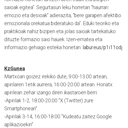
saioak egitea”. Segurtasun leku horretan “haurrari
emozio eta desioak” adierazita, “bere garapen afektibo
emozionala orekatua bideratuko da”. Eduki teoriko eta
praktikoak nahiz bizipen eta jolas saioak tartekatuko
dituzte formazio saio hauek. Izen-ematea eta
informazio gehiago esteka honetan:
labur.eus/p1i11odj
KzGunea
Martxoan goizez irekiko dute, 9:00-13:00 artean,
apirilaren 1etik aurrera, 16:00-20:00 artean. Honatx
apirilean zehar izango diren ikastaroen berri:
-Apirilak 1-2, 18:00-20:00 "X (Twitter) zure
Smartphonean".
-Apirilak 3-14, 16:00-18:00 "Kudeatu zaitez Google
aplikazioekin".