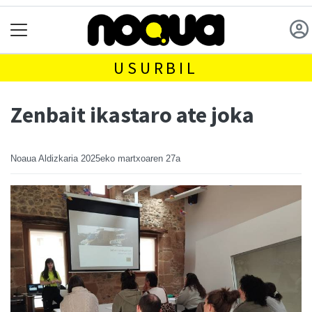
USURBIL
Zenbait ikastaro ate joka
Noaua Aldizkaria
2025eko martxoaren 27a