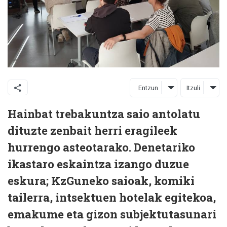
Entzun
Itzuli
Hainbat trebakuntza saio antolatu
dituzte zenbait herri eragileek
hurrengo asteotarako. Denetariko
ikastaro eskaintza izango duzue
eskura; KzGuneko saioak, komiki
tailerra, intsektuen hotelak egitekoa,
emakume eta gizon subjektutasunari