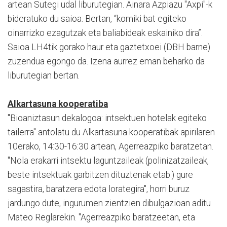
artean Sutegi udal liburutegian. Ainara Azpiazu "Axpi"-k
bideratuko du saioa. Bertan, “komiki bat egiteko
oinarrizko ezagutzak eta baliabideak eskainiko dira”.
Saioa LH4tik gorako haur eta gaztetxoei (DBH barne)
zuzendua egongo da. Izena aurrez eman beharko da
liburutegian bertan.
Alkartasuna kooperatiba
"Bioaniztasun dekalogoa: intsektuen hotelak egiteko
tailerra" antolatu du Alkartasuna kooperatibak apirilaren
10erako, 14:30-16:30 artean, Agerreazpiko baratzetan.
"Nola erakarri intsektu laguntzaileak (polinizatzaileak,
beste intsektuak garbitzen dituztenak etab.) gure
sagastira, baratzera edota lorategira", horri buruz
jardungo dute, ingurumen zientzien dibulgazioan aditu
Mateo Reglarekin. "Agerreazpiko baratzeetan, eta