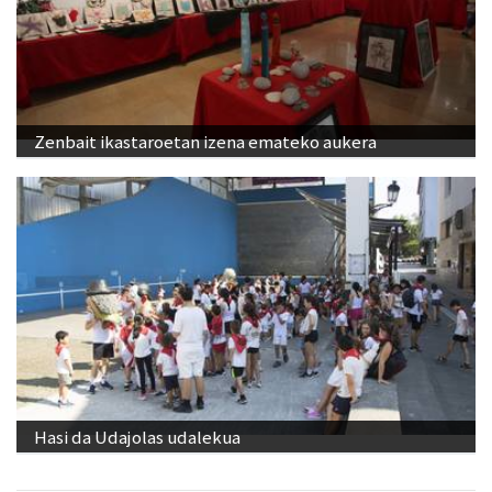
Zenbait ikastaroetan izena emateko aukera
Hasi da Udajolas udalekua