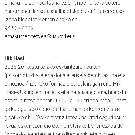
emakume zein pertsona ez binarioen arteko botere
harremanen lanketa ahalbidetuko duten". Tailerrerako
izena bideotatik eman ahalko da:
943 377 112
emakumeonetxea@usurbil.eus
Hik Hasi
2025-26 ikasturterako eskaintzaren baitan,
“psikomotrizitate erlazionala: aukera berdintasuna eta
emozioak” izeneko formazio saioak iragarri ditu Hik
Hasi-k Usurbilen. Irailetik ekainera izango dira, hilero bi
ostiral arratsaldeetan, 17:00-21:00 artean. Mapi Urresti
psikologo, sexologo eta harreman psikomotrizistak
gidatuko ditu. “Psikomotrizitateak haurrari segurtasun
lekua eskaintzen dio eta horretarako beharrezkoa da
formazio honetan lantzen diren eduki eta bizipen