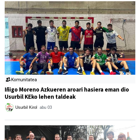
Komunitatea
Iñigo Moreno Azkueren aroari hasiera eman dio
Usurbil KEko lehen taldeak
Usurbil Kirol
abu 03