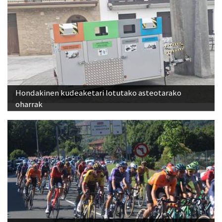
Hondakinen kudeaketari lotutako asteotarako
oharrak