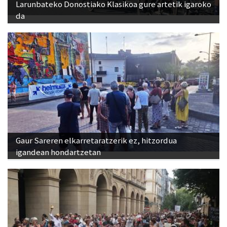
Larunbateko Donostiako Klasikoa gure artetik igaroko
da
Gaur Sareren elkarretaratzerik ez, hitzordua
igandean hondartzetan