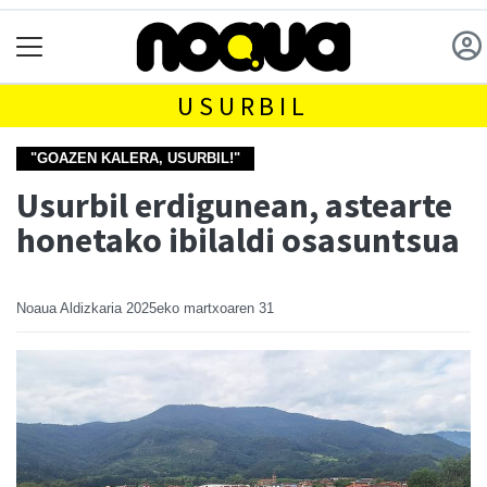
USURBIL
"GOAZEN KALERA, USURBIL!"
Usurbil erdigunean, astearte
honetako ibilaldi osasuntsua
Noaua Aldizkaria
2025eko martxoaren 31