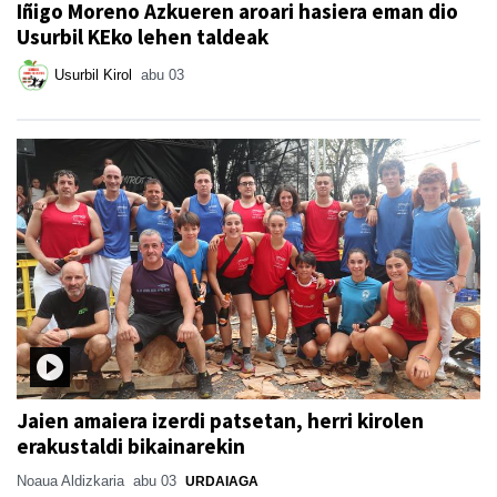
Iñigo Moreno Azkueren aroari hasiera eman dio
Usurbil KEko lehen taldeak
Usurbil Kirol
abu 03
Jaien amaiera izerdi patsetan, herri kirolen
erakustaldi bikainarekin
Noaua Aldizkaria
abu 03
URDAIAGA