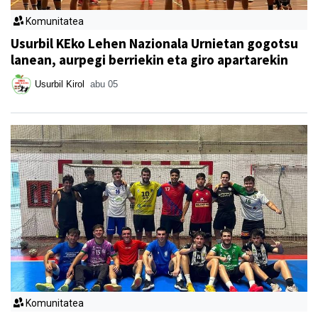
Komunitatea
Usurbil KEko Lehen Nazionala Urnietan gogotsu
lanean, aurpegi berriekin eta giro apartarekin
Usurbil Kirol
abu 05
Komunitatea