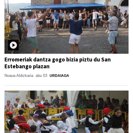
Erromeriak dantza gogo bizia piztu du San
Estebango plazan
Noaua Aldizkaria
abu 03
URDAIAGA