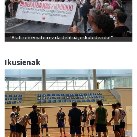
"Afaltzen ematea ez da delitua, eskubidea da!"
Ikusienak