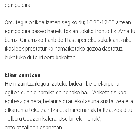
egingo dira.
Ordutegia ohikoa izaten segiko du; 10:30-12:00 artean
egingo dira paseo hauek, tokian tokiko frontoitik. Amaitu
berriz, Oinarrizko Lanbide Hastapeneko sukaldaritzako
ikasleek prestaturiko hamaiketako gozoa dastatuz
bukatuko dute irteera bakoitza.
Elkar zaintzea
Herri zaintzailegoa izateko bidean bere ekarpena
egiten duen dinamika da honako hau. “Ariketa fisikoa
egiteaz gainera, belaunaldi artekotasuna sustatzea eta
elkarren arteko zaintza eta harremanak bultzatzea ditu
helburu Goazen kalera, Usurbil ekimenak”,
antolatzaileen esanetan.