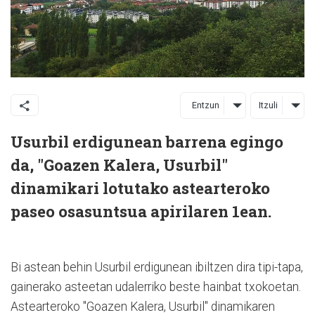
Entzun
Itzuli
Usurbil erdigunean barrena egingo
da, "Goazen Kalera, Usurbil"
dinamikari lotutako astearteroko
paseo osasuntsua apirilaren 1ean.
Bi astean behin Usurbil erdigunean ibiltzen dira tipi-tapa,
gainerako asteetan udalerriko beste hainbat txokoetan.
Astearteroko "Goazen Kalera, Usurbil" dinamikaren