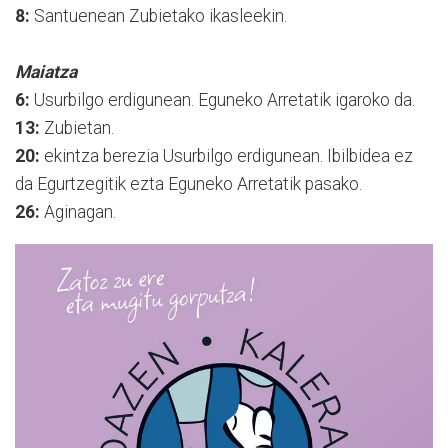
8:
Santuenean Zubietako ikasleekin.
Maiatza
6:
Usurbilgo erdigunean. Eguneko Arretatik igaroko da.
13:
Zubietan.
20:
ekintza berezia Usurbilgo erdigunean. Ibilbidea ez
da Egurtzegitik ezta Eguneko Arretatik pasako.
26:
Aginagan.