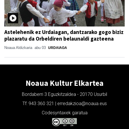
Astelehenik ez Urdaiagan, dantzarako gogo biziz
plazaratu da Orbeldiren belaunaldi gazteena
Noaua Aldizkaria
abu 03
URDAIAGA
Noaua Kultur Elkartea
Bordaberri 3 Eguzkitzaldea - 20170 Usurbil
Tf: 943 360 321 | erredakzioa@noaua.eus
Codesyntaxek garatua