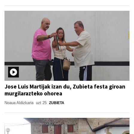
Jose Luis Martijak izan du, Zubieta festa giroan
murgilarazteko ohorea
Noaua Aldizkaria
uzt 25
ZUBIETA