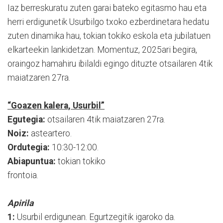
Iaz berreskuratu zuten garai bateko egitasmo hau eta
herri erdigunetik Usurbilgo txoko ezberdinetara hedatu
zuten dinamika hau, tokian tokiko eskola eta jubilatuen
elkarteekin lankidetzan. Momentuz, 2025ari begira,
oraingoz hamahiru ibilaldi egingo dituzte otsailaren 4tik
maiatzaren 27ra.
“Goazen kalera, Usurbil”
Egutegia:
otsailaren 4tik maiatzaren 27ra.
Noiz:
asteartero.
Ordutegia:
10:30-12:00.
Abiapuntua:
tokian tokiko
frontoia.
Apirila
1:
Usurbil erdigunean. Egurtzegitik igaroko da.