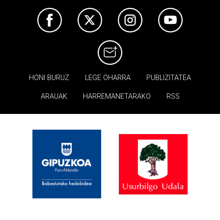
HONI BURUZ
LEGE OHARRA
PUBLIZITATEA
ARAUAK
HARREMANETARAKO
RSS