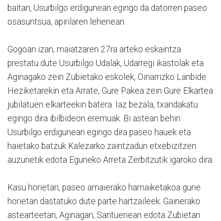
baitan, Usurbilgo erdigunean egingo da datorren paseo
osasuntsua, apirilaren lehenean.
Gogoan izan, maiatzaren 27ra arteko eskaintza
prestatu dute Usurbilgo Udalak, Udarregi ikastolak eta
Aginagako zein Zubietako eskolek, Oinarrizko Lanbide
Heziketarekin eta Arrate, Gure Pakea zein Gure Elkartea
jubilatuen elkarteekin batera. Iaz bezala, txandakatu
egingo dira ibilbideon eremuak. Bi astean behin
Usurbilgo erdigunean egingo dira paseo hauek eta
haietako batzuk Kalezarko zaintzadun etxebizitzen
auzunetik edota Eguneko Arreta Zerbitzutik igaroko dira.
Kasu horietan, paseo amaierako hamaiketakoa gune
horietan dastatuko dute parte hartzaileek. Gainerako
astearteetan, Aginagan, Santuenean edota Zubietan