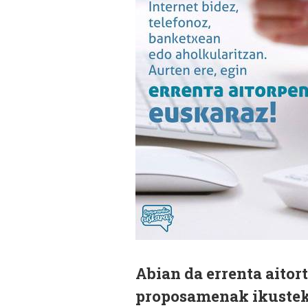
Abian da errenta aitor
proposamenak ikusteko