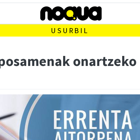
USURBIL
oposamenak onartzeko 