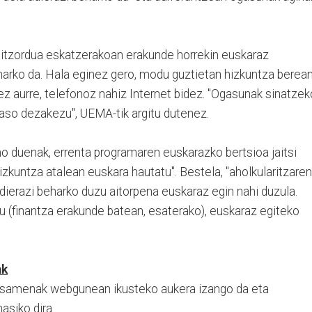
hitzordua eskatzerakoan erakunde horrekin euskaraz
harko da. Hala eginez gero, modu guztietan hizkuntza berea
ez aurre, telefonoz nahiz Internet bidez. "Ogasunak sinatzek
jaso dezakezu", UEMA-tik argitu dutenez.
mo duenak, errenta programaren euskarazko bertsioa jaitsi
izkuntza atalean euskara hautatu". Bestela, "aholkularitzaren
dierazi beharko duzu aitorpena euskaraz egin nahi duzula.
(finantza erakunde batean, esaterako), euskaraz egiteko
ak
posamenak webgunean ikusteko aukera izango da eta
siko dira.