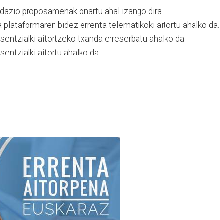
kidazio proposamenak onartu ahal izango dira.
ea plataformaren bidez errenta telematikoki aitortu ahalko da.
resentzialki aitortzeko txanda erreserbatu ahalko da.
esentzialki aitortu ahalko da.