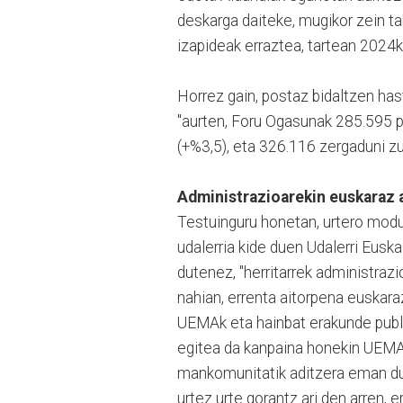
deskarga daiteke, mugikor zein t
izapideak erraztea, tartean 2024
Horrez gain, postaz bidaltzen has
"a
urten, Foru Ogasunak 285.595 p
(+%3,5), eta 326.116 zergaduni z
Administrazioarekin euskaraz 
Testuinguru honetan, urtero modu
udalerria kide duen Udalerri Eusk
dutenez, "
herritarrek administraz
nahian, errenta aitorpena euskaraz
UEMAk eta hainbat erakunde publi
egitea da kanpaina honekin UEMAk 
mankomunitatik aditzera eman dut
urtez urte gorantz ari den arren, 