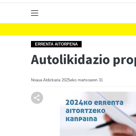
ERRENTA AITORPENA
Autolikidazio pr
Noaua Aldizkaria
2025eko martxoaren 31