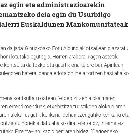
az egin eta administrazioarekin
emantzeko deia egin du Usurbilgo
Udalerri Euskaldunen Mankomunitateak
an da jada. Gipuzkoako Foru Aldundiak otsailean plazaratu
honi lotutako egutegia. Horren arabera, iragan astetik
 kontsulta daitezke eta gaurtik onartu ere bai. Apirilean
bulegoren batera joanda edota online aitortzen hasi ahalko
mena kontsultatu ostean, "
etxebizitzen alokairuaren
ren errendimenduak, etxebizitza turistikoen alokairuaren
ren alokairuagatik kenkaria, dohaintzengatiko kenkaria eta
kontzeptu horiek aldatu ahalko dira telefonoz, Internetez
utako Errenta+ aplikazio berriaren bidez. "Dagoeneko