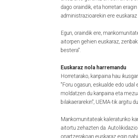
dago oraindik, eta horretan eragin
administrazioarekin ere euskaraz 
Egun, oraindik ere, mankomunitate
aitorpen gehien euskaraz, zenbaki
bestera".
Euskaraz nola harremandu
Horretarako, kanpaina hau ikusgarr
"Foru ogasun, eskualde edo udal e
moldatzen du kanpaina eta mezua.
bilakaerarekin", UEMA-tik argitu d
Mankomunitateak kaleraturiko kar
aitortu zehazten da. Autolikidaz
onartzerakoan euskaraz egin nahi 