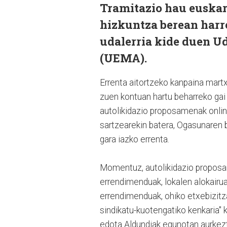
Tramitazio hau euskar
hizkuntza berean harr
udalerria kide duen 
(UEMA).
Errenta aitortzeko kanpaina martx
zuen kontuan hartu beharreko gai 
autolikidazio proposamenak online
sartzearekin batera, Ogasunaren 
gara iazko errenta.
Momentuz, autolikidazio proposa
errendimenduak, lokalen alokairua
errendimenduak, ohiko etxebizitza
sindikatu-kuotengatiko kenkaria" 
edota Aldundiak egunotan aurkezt