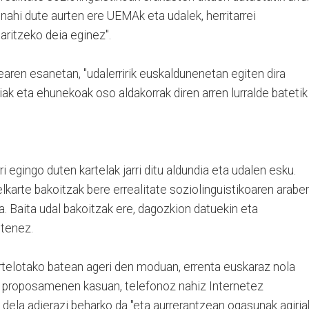
 nahi dute aurten ere UEMAk eta udalek, herritarrei
aritzeko deia eginez".
aren esanetan, "udalerririk euskaldunenetan egiten dira
ak eta ehunekoak oso aldakorrak diren arren lurralde batetik
i egingo duten kartelak jarri ditu aldundia eta udalen esku.
lkarte bakoitzak bere errealitate soziolinguistikoaren arabe
 Baita udal bakoitzak ere, dagozkion datuekin eta
utenez.
telotako batean ageri den moduan, errenta euskaraz nola
io proposamenen kasuan, telefonoz nahiz Internetez
dela adierazi beharko da "eta aurrerantzean ogasunak agiria