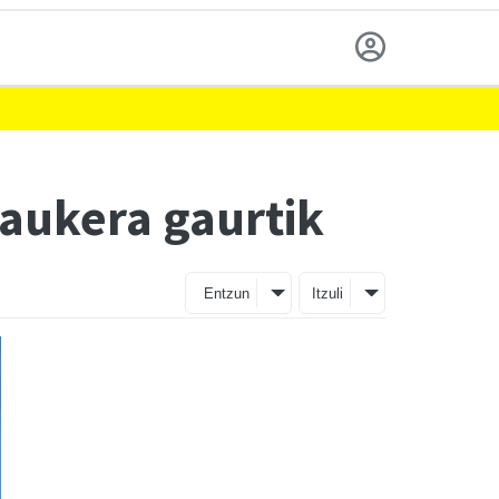
aukera gaurtik
Entzun
Itzuli