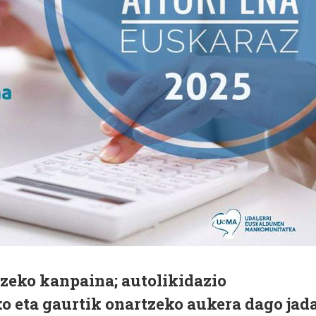
tzeko kanpaina; autolikidazio
 eta gaurtik onartzeko aukera dago jada