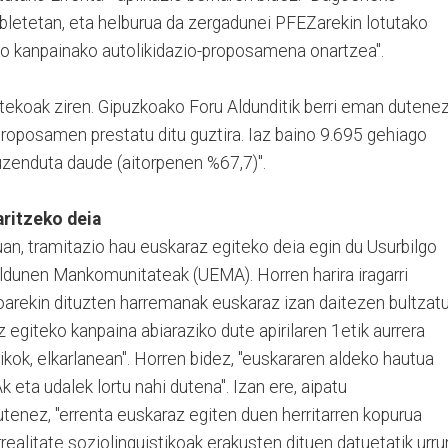
abletetan, eta helburua da zergadunei PFEZarekin lotutako
ko kanpainako autolikidazio-proposamena onartzea".
tekoak ziren. Gipuzkoako Foru Aldunditik berri eman dutenez
roposamen prestatu ditu guztira. Iaz baino 9.695 gehiago
uzenduta daude (aitorpenen %67,7)".
aritzeko deia
an, tramitazio hau euskaraz egiteko deia egin du Usurbilgo
aldunen Mankomunitateak (UEMA). Horren harira iragarri
ioarekin dituzten harremanak euskaraz izan daitezen bultzat
 egiteko kanpaina abiaraziko dute apirilaren 1etik aurrera
kok, elkarlanean". Horren bidez, "euskararen aldeko hautua
eta udalek lortu nahi dutena". Izan ere, aipatu
enez, "errenta euskaraz egiten duen herritarren kopurua
errealitate soziolinguistikoak erakusten dituen datuetatik urru