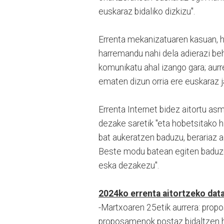
euskaraz bidaliko dizkizu".
Errenta mekanizatuaren kasuan, 
harremandu nahi dela adierazi be
komunikatu ahal izango gara; aurr
ematen dizun orria ere euskaraz 
Errenta Internet bidez aitortu as
dezake saretik "eta hobetsitako h
bat aukeratzen baduzu, berariaz a
Beste modu batean egiten baduzu 
eska dezakezu".
2024ko errenta aitortzeko dat
-Martxoaren 25etik aurrera: pro
proposamenok postaz bidaltzen ha