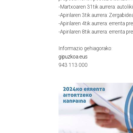
-Martxoaren 31tik aurrera: autoli
-Apirilaren 3tik aurrera: Zergabid
-Apirilaren 4tik aurrera: errenta p
-Apirilaren 8tik aurrera: errenta pr
Informazio gehiagorako:
gipuzkoa.eus
943 113 000