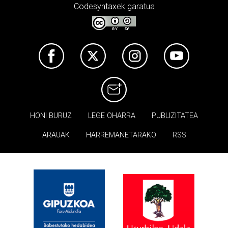
Codesyntaxek garatua
HONI BURUZ
LEGE OHARRA
PUBLIZITATEA
ARAUAK
HARREMANETARAKO
RSS