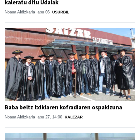
kaleratu ditu Udalak
Noaua Aldizkaria
abu 06
USURBIL
Baba beltz txikiaren kofradiaren ospakizuna
Noaua Aldizkaria
abu 27, 14:00
KALEZAR