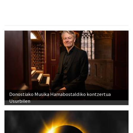
Donostiako Musika Hamabostaldiko kontzertua
Usurbilen