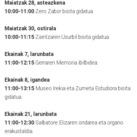
Maiatzak 28, asteazkena
10:00-11:00
Zero Zabor bisita gidatua.
Maiatzak 30, ostirala
10:00-11:15
Zaintzaren Usurbil bisita gidatua.
Ekainak 7, larunbata
11:00-12:15
Gerraren Memoria ibilbidea.
Ekainak 8, igandea
11:00-13:15
Museo Irekia eta Zumeta Estudiora bisita
gidatua.
Ekainak 21, larunbata
11:00-12:30
Salbatore Elizaren ondarea eta organo
erakustaldia.