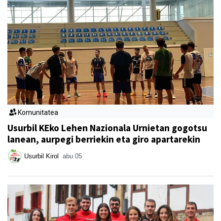
Komunitatea
Usurbil KEko Lehen Nazionala Urnietan gogotsu
lanean, aurpegi berriekin eta giro apartarekin
Usurbil Kirol
abu 05