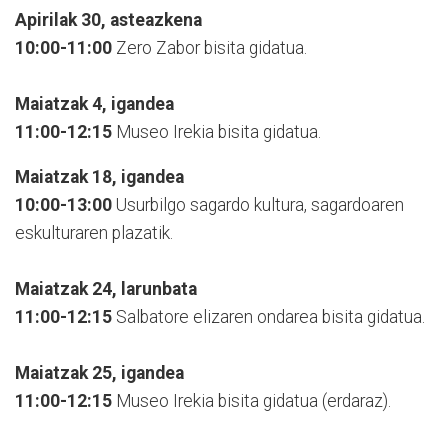
Apirilak 30, asteazkena
10:00-11:00
Zero Zabor bisita gidatua.
Maiatzak 4, igandea
11:00-12:15
Museo Irekia bisita gidatua.
Maiatzak 18, igandea
10:00-13:00
Usurbilgo sagardo kultura, sagardoaren
eskulturaren plazatik.
Maiatzak 24, larunbata
11:00-12:15
Salbatore elizaren ondarea bisita gidatua.
Maiatzak 25, igandea
11:00-12:15
Museo Irekia bisita gidatua (erdaraz).