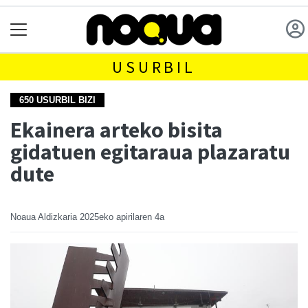
USURBIL
650 USURBIL BIZI
Ekainera arteko bisita
gidatuen egitaraua plazaratu
dute
Noaua Aldizkaria
2025eko apirilaren 4a