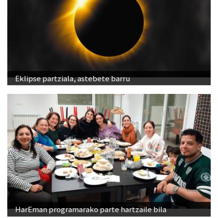
Eklipse partziala, astebete barru
HarEman programarako parte hartzaile bila