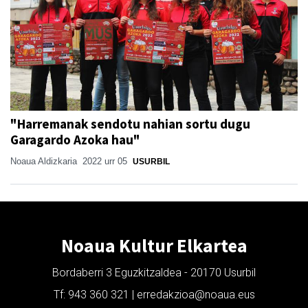
"Harremanak sendotu nahian sortu dugu
Garagardo Azoka hau"
Noaua Aldizkaria
2022 urr 05
USURBIL
Noaua Kultur Elkartea
Bordaberri 3 Eguzkitzaldea - 20170 Usurbil
Tf: 943 360 321 | erredakzioa@noaua.eus