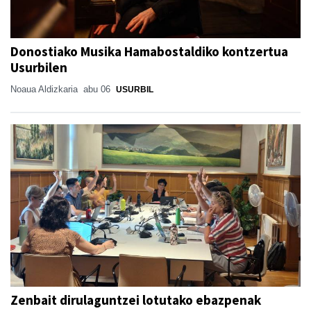
Donostiako Musika Hamabostaldiko kontzertua
Usurbilen
Noaua Aldizkaria
abu 06
USURBIL
Zenbait dirulaguntzei lotutako ebazpenak