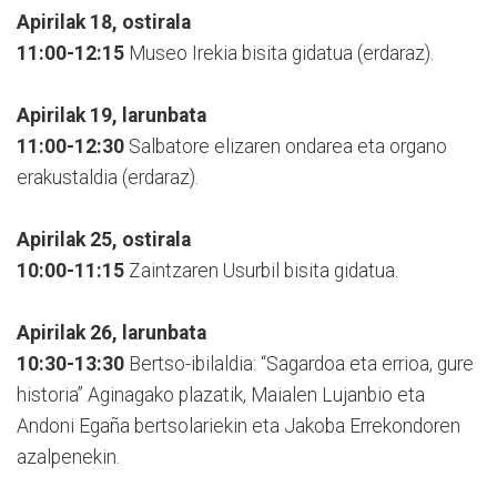
Apirilak 18, ostirala
11:00-12:15
Museo Irekia bisita gidatua (erdaraz).
Apirilak 19, larunbata
11:00-12:30
Salbatore elizaren ondarea eta organo
erakustaldia (erdaraz).
Apirilak 25, ostirala
10:00-11:15
Zaintzaren Usurbil bisita gidatua.
Apirilak 26, larunbata
10:30-13:30
Bertso-ibilaldia: “Sagardoa eta errioa, gure
historia” Aginagako plazatik, Maialen Lujanbio eta
Andoni Egaña bertsolariekin eta Jakoba Errekondoren
azalpenekin.