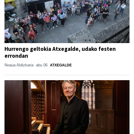
Hurrengo geltokia Atxegalde, udako festen
errondan
Noaua Aldizkaria
abu 06
ATXEGALDE