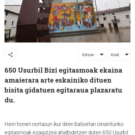
Entzun
Itzuli
650 Usurbil Bizi egitasmoak ekaina
amaierara arte eskainiko dituen
bisita gidatuen egitaraua plazaratu
du.
Herri honen nortasun ikur diren balioetan oinarrituriko
egitasmoak ezagutzea ahalbidetzen duten 650 Usurbil