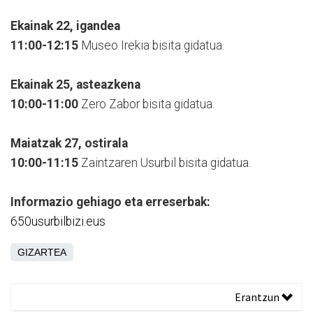
Ekainak 22, igandea
11:00-12:15
Museo Irekia bisita gidatua.
Ekainak 25, asteazkena
10:00-11:00
Zero Zabor bisita gidatua.
Maiatzak 27, ostirala
10:00-11:15
Zaintzaren Usurbil bisita gidatua.
Informazio gehiago eta erreserbak:
650usurbilbizi.eus
GIZARTEA
Erantzun