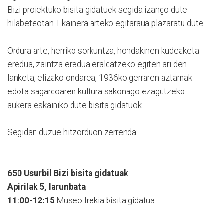
Bizi proiektuko bisita gidatuek segida izango dute
hilabeteotan. Ekainera arteko egitaraua plazaratu dute.
Ordura arte, herriko sorkuntza, hondakinen kudeaketa
eredua, zaintza eredua eraldatzeko egiten ari den
lanketa, elizako ondarea, 1936ko gerraren aztarnak
edota sagardoaren kultura sakonago ezagutzeko
aukera eskainiko dute bisita gidatuok.
Segidan duzue hitzorduon zerrenda:
650 Usurbil Bizi bisita gidatuak
Apirilak 5, larunbata
11:00-12:15
Museo Irekia bisita gidatua.