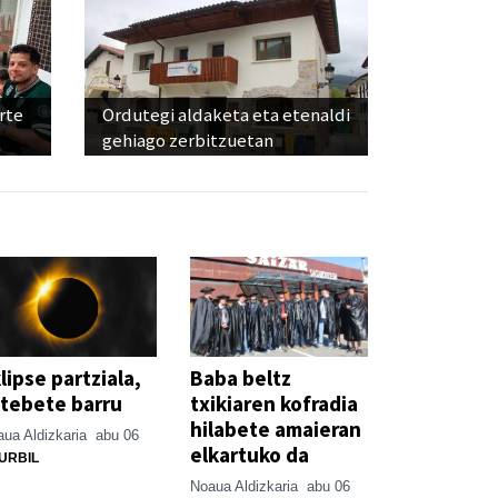
rte
Ordutegi aldaketa eta etenaldi
gehiago zerbitzuetan
lipse partziala,
Baba beltz
tebete barru
txikiaren kofradia
hilabete amaieran
ua Aldizkaria
abu 06
elkartuko da
URBIL
Noaua Aldizkaria
abu 06