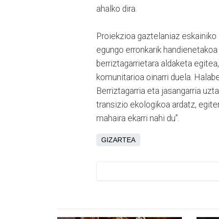
ahalko dira.
Proiekzioa gaztelaniaz eskainiko 
egungo erronkarik handienetakoa d
berriztagarrietara aldaketa egite
komunitarioa oinarri duela. Halaber
Berriztagarria eta jasangarria uzt
transizio ekologikoa ardatz, egit
mahaira ekarri nahi du”.
GIZARTEA