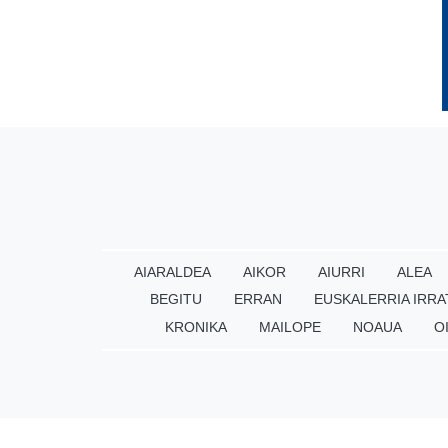
AIARALDEA
AIKOR
AIURRI
ALEA
BEGITU
ERRAN
EUSKALERRIA IRRA
KRONIKA
MAILOPE
NOAUA
O