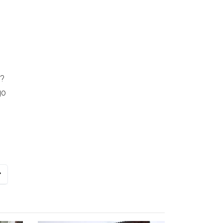
e?
go