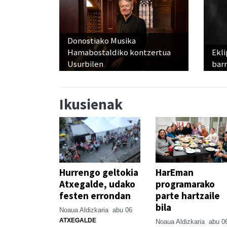
Donostiako Musika
Hamabostaldiko kontzertua
Ekli
Usurbilen
bar
Ikusienak
Hurrengo geltokia
HarEman
Atxegalde, udako
programarako
festen errondan
parte hartzaile
bila
Noaua Aldizkaria
abu 06
ATXEGALDE
Noaua Aldizkaria
abu 0