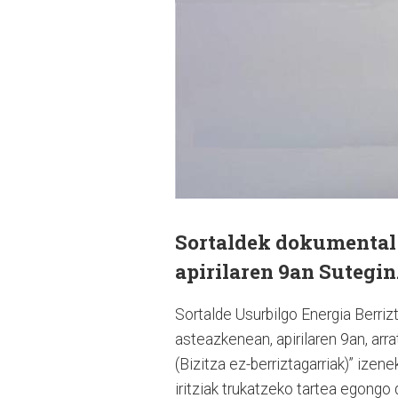
Sortaldek dokumental p
apirilaren 9an Sutegin
Sortalde Usurbilgo Energia Berrizt
asteazkenean, apirilaren 9an, arr
(Bizitza ez-berriztagarriak)” ize
iritziak trukatzeko tartea egong