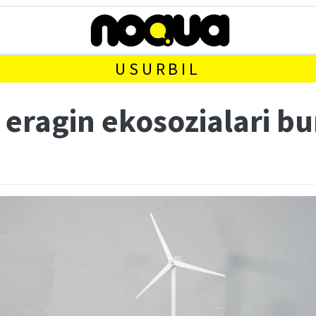
USURBIL
eragin ekosozialari bu