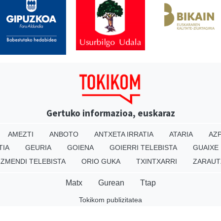
Gertuko informazioa, euskaraz
AMEZTI
ANBOTO
ANTXETA IRRATIA
ATARIA
AZP
TIA
GEURIA
GOIENA
GOIERRI TELEBISTA
GUAIXE
IZMENDI TELEBISTA
ORIO GUKA
TXINTXARRI
ZARAUT
Matx
Gurean
Ttap
Tokikom publizitatea
v16.25.0