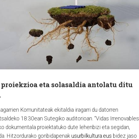
roiekzioa eta solasaldia antolatu ditu
.
agarrien Komunitateak ekitaldia iragarri du datorren
atsaldeko 18:30ean Sutegiko auditorioan. “Vidas Irrenovables
neko dokumentala proiektatuko dute lehenbizi eta segidan,
o da. Hitzordurako gonbidapenak
usurbilkultura.eus
bidez jaso