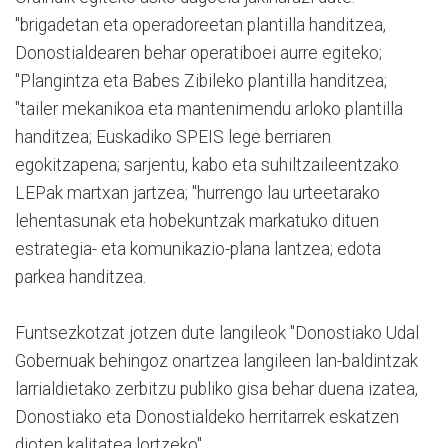
"brigadetan eta operadoreetan plantilla handitzea,
Donostialdearen behar operatiboei aurre egiteko;
"Plangintza eta Babes Zibileko plantilla handitzea;
"tailer mekanikoa eta mantenimendu arloko plantilla
handitzea; Euskadiko SPEIS lege berriaren
egokitzapena; sarjentu, kabo eta suhiltzaileentzako
LEPak martxan jartzea; "hurrengo lau urteetarako
lehentasunak eta hobekuntzak markatuko dituen
estrategia- eta komunikazio-plana lantzea; edota
parkea handitzea.
Funtsezkotzat jotzen dute langileok "Donostiako Udal
Gobernuak behingoz onartzea langileen lan-baldintzak
larrialdietako zerbitzu publiko gisa behar duena izatea,
Donostiako eta Donostialdeko herritarrek eskatzen
dioten kalitatea lortzeko".