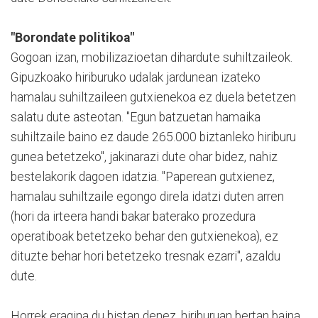
"Borondate politikoa"
Gogoan izan, mobilizazioetan dihardute suhiltzaileok.
Gipuzkoako hiriburuko udalak jardunean izateko
hamalau suhiltzaileen gutxienekoa ez duela betetzen
salatu dute asteotan. "Egun batzuetan hamaika
suhiltzaile baino ez daude 265.000 biztanleko hiriburu
gunea betetzeko", jakinarazi dute ohar bidez, nahiz
bestelakorik dagoen idatzia. "Paperean gutxienez,
hamalau suhiltzaile egongo direla idatzi duten arren
(hori da irteera handi bakar baterako prozedura
operatiboak betetzeko behar den gutxienekoa), ez
dituzte behar hori betetzeko tresnak ezarri", azaldu
dute.
Horrek eragina du bistan denez, hiriburuan bertan baina