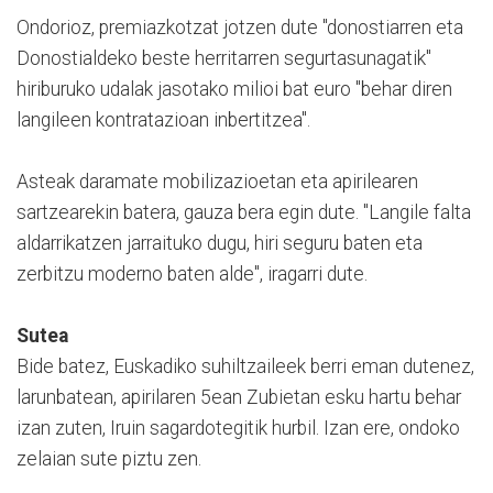
Ondorioz, premiazkotzat jotzen dute "donostiarren eta
Donostialdeko beste herritarren segurtasunagatik"
hiriburuko udalak jasotako milioi bat euro "behar diren
langileen kontratazioan inbertitzea".
Asteak daramate mobilizazioetan eta apirilearen
sartzearekin batera, gauza bera egin dute. "Langile falta
aldarrikatzen jarraituko dugu, hiri seguru baten eta
zerbitzu moderno baten alde", iragarri dute.
Sutea
Bide batez, Euskadiko suhiltzaileek berri eman dutenez,
larunbatean, apirilaren 5ean Zubietan esku hartu behar
izan zuten, Iruin sagardotegitik hurbil. Izan ere, ondoko
zelaian sute piztu zen.