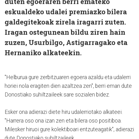
duten egoeraren berri emateko
eskualdeko udalei premiazko bilera
galdegitekoak zirela iragarri zuten.
Iragan ostegunean bildu ziren hain
zuzen, Usurbilgo, Astigarragako eta
Hernaniko alkateekin.
"
Helburua gure zerbitzuaren egoera azaldu eta udalerri
horiei nola eragiten dien azaltzea zen"
, berri eman dute
Donostiako suhiltzaileek sare sozialen bidez.
Esker ona adierazi diete hiru udalerriotako alkateei.
"Harrera oso ona izan zen eta bilera oso positiboa.
Milesker hiruoi gure kolektiboari entzuteagatik", adierazi
dute Donostiako suhiltzaileek.