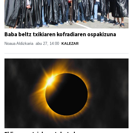
Baba beltz txikiaren kofradiaren ospakizuna
Noaua Aldizkaria
abu 27, 14:00
KALEZAR