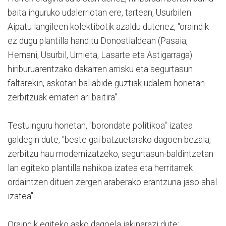
baita inguruko udalerriotan ere, tartean, Usurbilen.
Aipatu langileen kolektibotik azaldu dutenez, "oraindik
ez dugu plantilla handitu Donostialdean (Pasaia,
Hernani, Usurbil, Urnieta, Lasarte eta Astigarraga)
hiriburuarentzako dakarren arrisku eta segurtasun
faltarekin, askotan baliabide guztiak udalerri horietan
zerbitzuak ematen ari baitira".
Testuinguru honetan, "borondate politikoa" izatea
galdegin dute, "beste gai batzuetarako dagoen bezala,
zerbitzu hau modernizatzeko, segurtasun-baldintzetan
lan egiteko plantilla nahikoa izatea eta herritarrek
ordaintzen dituen zergen araberako erantzuna jaso ahal
izatea".
Oraindik egiteko asko dagoela jakinarazi dute: