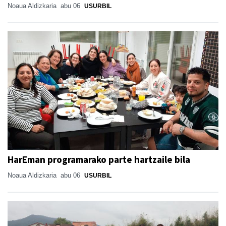
Noaua Aldizkaria
abu 06
USURBIL
HarEman programarako parte hartzaile bila
Noaua Aldizkaria
abu 06
USURBIL