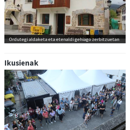
Ordutegi aldaketa eta etenaldi gehiago zerbitzuetan
Ikusienak