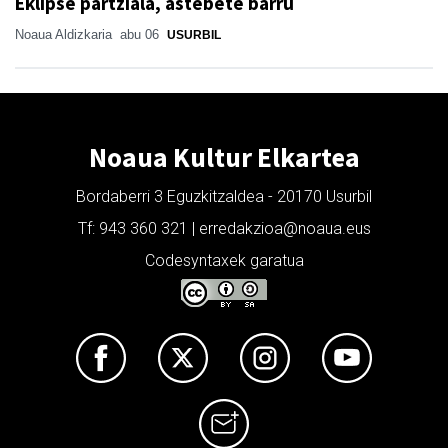
Eklipse partziala, astebete barru
Noaua Aldizkaria
abu 06
USURBIL
Noaua Kultur Elkartea
Bordaberri 3 Eguzkitzaldea - 20170 Usurbil
Tf: 943 360 321 | erredakzioa@noaua.eus
Codesyntaxek garatua