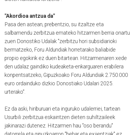
"Akordioa antzua da"
Pasa den astean, prebentzio, su itzaltze eta
salbamendu zerbitzua emateko hitzarmen berria onartu
zuen Donostiko Udalak "zerbitzu hori subsidiarioki
bermatzeko, Foru Aldundiak horretarako baliabide
propio egokirik ez duen bitartean. Hitzarmenaren xede
den udalaz gaindiko kudeaketa-enkarguaren erabilera
konpentsatzeko, Gipuzkoako Foru Aldundiak 2.750.000
euro ordainduko dizkio Donostiako Udalari 2025.
urterako".
Ez da aski, hiriburuari eta inguruko udalerriei, tartean
Usurbili zerbitzua eskaintzen dieten suhiltzaileek
jakinarazi dutenez. Hitzarmen hau "oso berandu"
datorrela eta gipuzkoarron "behar eta exijentziak" ez