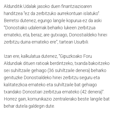
Aldunditik Udalak jasoko duen finantziazioaren
handitzea "ez da zerbitzuko aurrekontuan islatuko".
Berretsi dutenez, egungo langile kopurua ez da aski
"Donostiako udalerriak beharko lukeen zerbitzua
emateko, eta, beraz, are gutxiago, Donostialdeko hiriei
zerbitzu duina emateko ere", tartean Usurbili.
Izan ere, kalkulatua dutenez, "Gipuzkoako Foru
Aldundiak dituen ratioak berdintzeko, txanda bakoitzeko
sei suhiltzaile gehiago (36 suhiltzaile denera) beharko
genituzke Donostialdeko hiriei zerbitzu seguru eta
kalitatezkoa emateko eta suhiltzaile bat gehiago
txandako Donostiari zerbitzua emateko (42 denera)".
Horrez gain, komunikazio zentralerako beste langile bat
behar dutela galdegin dute.