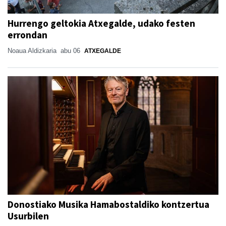
Hurrengo geltokia Atxegalde, udako festen
errondan
Noaua Aldizkaria
abu 06
ATXEGALDE
Donostiako Musika Hamabostaldiko kontzertua
Usurbilen