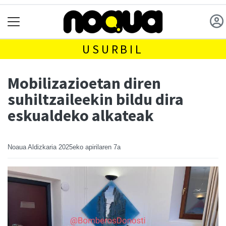
USURBIL
Mobilizazioetan diren
suhiltzaileekin bildu dira
eskualdeko alkateak
Noaua Aldizkaria
2025eko apirilaren 7a