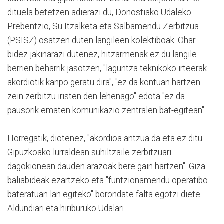
dituela betetzen adierazi du, Donostiako Udaleko
Prebentzio, Su Itzalketa eta Salbamendu Zerbitzua
(PSISZ) osatzen duten langileen kolektiboak. Ohar
bidez jakinarazi dutenez, hitzarmenak ez du langile
berrien beharrik jasotzen, "laguntza teknikoko irteerak
akordiotik kanpo geratu dira", "ez da kontuan hartzen
zein zerbitzu iristen den lehenago" edota "ez da
pausorik ematen komunikazio zentralen bat-egitean".
Horregatik, diotenez, "akordioa antzua da eta ez ditu
Gipuzkoako lurraldean suhiltzaile zerbitzuari
dagokionean dauden arazoak bere gain hartzen". Giza
baliabideak ezartzeko eta "funtzionamendu operatibo
bateratuan lan egiteko" borondate falta egotzi diete
Aldundiari eta hiriburuko Udalari.