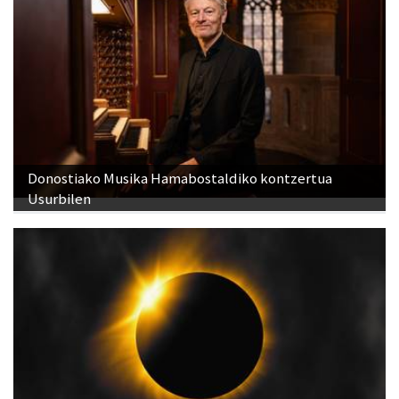
Donostiako Musika Hamabostaldiko kontzertua
Usurbilen