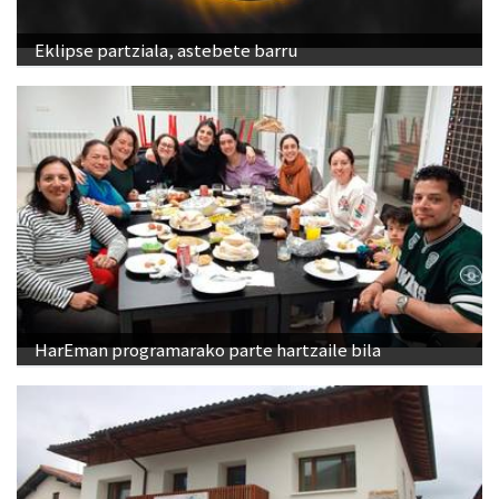
Eklipse partziala, astebete barru
HarEman programarako parte hartzaile bila