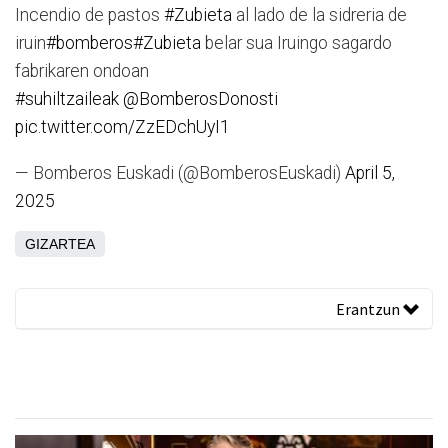
Incendio de pastos
#Zubieta
al lado de la sidreria de
iruin
#bomberos
#Zubieta
belar sua Iruingo sagardo
fabrikaren ondoan
#suhiltzaileak
@BomberosDonosti
pic.twitter.com/ZzEDchUyI1
— Bomberos Euskadi (@BomberosEuskadi)
April 5,
2025
GIZARTEA
Erantzun