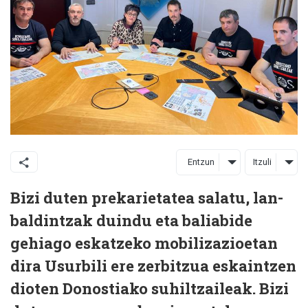
Entzun
Itzuli
Bizi duten prekarietatea salatu, lan-
baldintzak duindu eta baliabide
gehiago eskatzeko mobilizazioetan
dira Usurbili ere zerbitzua eskaintzen
dioten Donostiako suhiltzaileak. Bizi