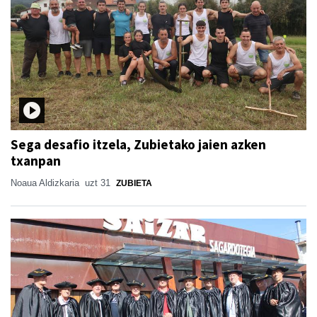
Sega desafio itzela, Zubietako jaien azken
txanpan
Noaua Aldizkaria
uzt 31
ZUBIETA