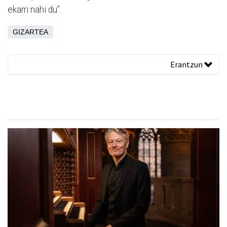
ekarri nahi du”.
GIZARTEA
Erantzun