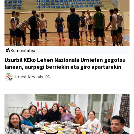
Komunitatea
Usurbil KEko Lehen Nazionala Urnietan gogotsu
lanean, aurpegi berriekin eta giro apartarekin
Usurbil Kirol
abu 05