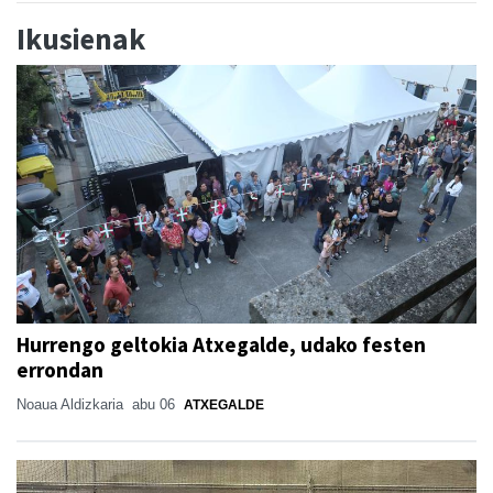
Ikusienak
Hurrengo geltokia Atxegalde, udako festen
errondan
Noaua Aldizkaria
abu 06
ATXEGALDE