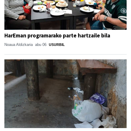
HarEman programarako parte hartzaile bila
Noaua Aldizkaria
abu 06
USURBIL