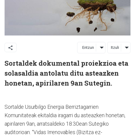
Entzun
Itzuli
Sortaldek dokumental proiekzioa eta
solasaldia antolatu ditu asteazken
honetan, apirilaren 9an Sutegin.
Sortalde Usurbilgo Energia Berriztagarrien
Komunitateak ekitaldia iragarri du asteazken honetan,
apirilaren 9an, arratsaldeko 18:30ean Sutegiko
auditorioan. “Vidas Irrenovables (Bizitza ez-