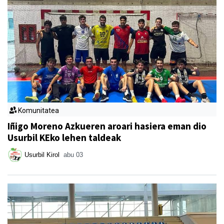
Komunitatea
Iñigo Moreno Azkueren aroari hasiera eman dio
Usurbil KEko lehen taldeak
Usurbil Kirol
abu 03