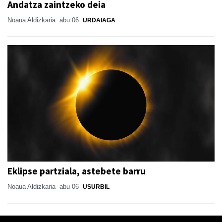
Andatza zaintzeko deia
Noaua Aldizkaria
abu 06
URDAIAGA
Eklipse partziala, astebete barru
Noaua Aldizkaria
abu 06
USURBIL