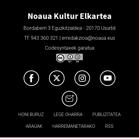
Noaua Kultur Elkartea
Bordaberri 3 Eguzkitzaldea - 20170 Usurbil
Tf: 943 360 321 | erredakzioa@noaua.eus
Codesyntaxek garatua
HONI BURUZ
LEGE OHARRA
PUBLIZITATEA
ARAUAK
HARREMANETARAKO
RSS