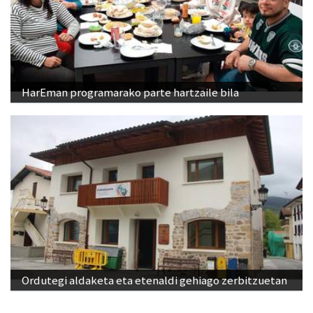
HarEman programarako parte hartzaile bila
Ordutegi aldaketa eta etenaldi gehiago zerbitzuetan