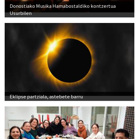
Donostiako Musika Hamabostaldiko kontzertua
Usurbilen
Eklipse partziala, astebete barru