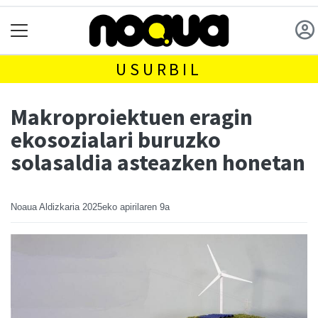
USURBIL
Makroproiektuen eragin
ekosozialari buruzko
solasaldia asteazken honetan
Noaua Aldizkaria
2025eko apirilaren 9a