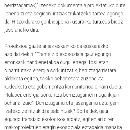
berriztagarriak)” izeneko dokumentala proiektatuko dute
lehenbizi eta segidan, iritziak trukatzeko tartea egongo
da. Hitzordurako gonbidapenak
usurbilkultura.eus
bidez
jaso ahalko dira.
Proiekzioa gaztelaniaz eskainiko da euskarazko
azpidatziekin. “Trantsizio ekosoziala gaur egungo
erronkarik handienetakoa dugu: erregai fosiletan
oinarritutako energia sorkuntzatik, berriztagarrietara
aldaketa egitea, tokiko beharretara zuzenduta,
kudeaketa eta gobernantza komunitarioa oinarri duela.
Halaber, energia sorkuntza berriztagarriei mugarik jarri
behar al zaie? Berriztagarria eta jasangarria uztargarri
izateko zeintzuk dira baldintzak? Sortaldek, gaur
egungo transizio ekologikoa ardatz, egiten ari diren
makroproiektuen eragin ekosoziala eztabaida mahaira