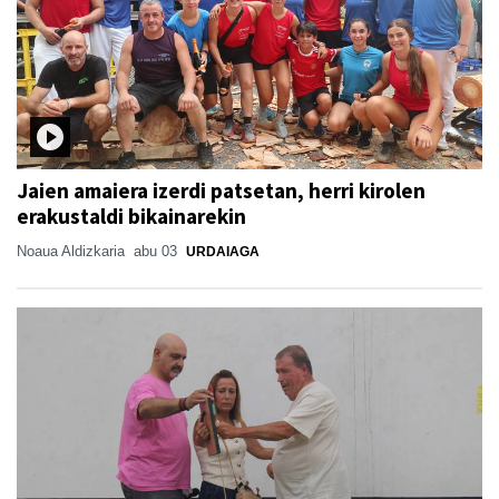
Jaien amaiera izerdi patsetan, herri kirolen
erakustaldi bikainarekin
Noaua Aldizkaria
abu 03
URDAIAGA