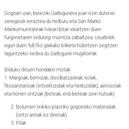
Gogoan izan, bereziki Garbigunera joan ezin dutenei
zereginok erraztea du helburu eta San Marko
Mankomunitateak hilean bitan ekartzen duen
furgonetaren ordutegi murritza zabaltzea. Usurbilek
egun duen %87ko gaikako bilketa hobetzen segitzen
laguntzeko xedea du Garbigune mugikorrak.
Bilduko dituen hondakin motak:
1. Margoak, bernizak, disolbatzaileak, kolak,
fitosanitarioak (intsektizidak eta herbizidak), aerosolak
eta horien ontziak (beteak, erdi-beteak zein hutsak).
Bolumen txikiko plastiko gogorreko materialak
(ontzi arinak ez direnak).
Pilak.