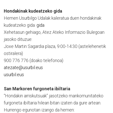
Hondakinak kudeatzeko gida
Hemen Usurbilgo Udalak kaleratua duen hondakinak
kudeatzeko gida:
gida
Xehetasun gehiago, Atez Ateko Informazio Bulegoan
jasoko dituzue:
Joxe Martin Sagardia plaza, 9:00-14:30 (astelehenetik
ostiralera)
900 776 776 (doako telefonoa)
atezate@usurbil.eus
usurbil.eus
San Markoren furgoneta ibiltaria
“Hondakin arriskutsuak” jasotzeko mankomunitateko
furgoneta ibiltaria hilean bitan izaten da gure artean.
Hurrengo egunotan izango da hemen: