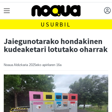
USURBIL
Jaiegunotarako hondakinen
kudeaketari lotutako oharrak
Noaua Aldizkaria
2025eko apirilaren 16a