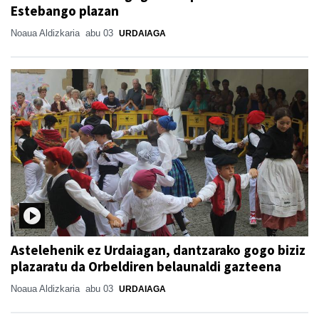
Estebango plazan
Noaua Aldizkaria
abu 03
URDAIAGA
Astelehenik ez Urdaiagan, dantzarako gogo biziz
plazaratu da Orbeldiren belaunaldi gazteena
Noaua Aldizkaria
abu 03
URDAIAGA