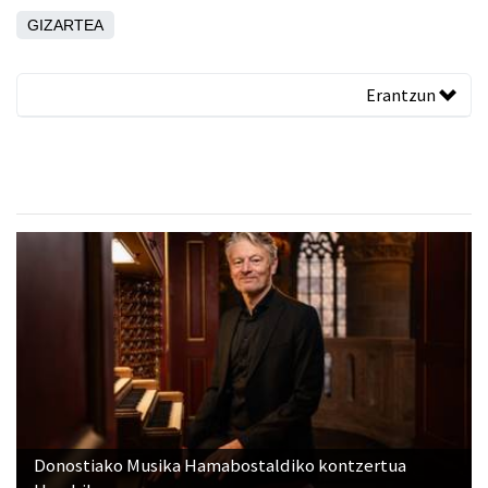
GIZARTEA
Erantzun
Donostiako Musika Hamabostaldiko kontzertua