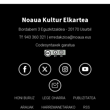
Noaua Kultur Elkartea
Bordaberri 3 Eguzkitzaldea - 20170 Usurbil
Tf: 943 360 321 | erredakzioa@noaua.eus
Codesyntaxek garatua
HONI BURUZ
LEGE OHARRA
PUBLIZITATEA
ARAUAK
HARREMANETARAKO
RSS