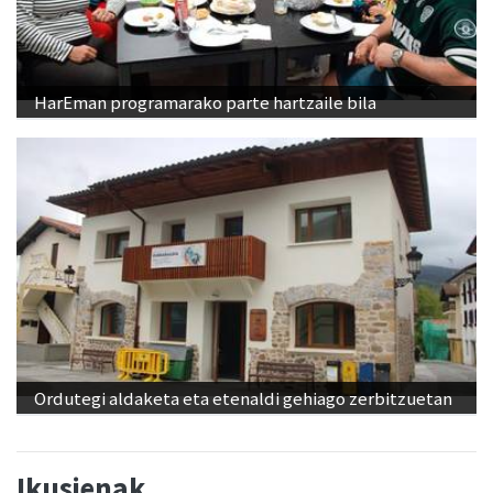
HarEman programarako parte hartzaile bila
Ordutegi aldaketa eta etenaldi gehiago zerbitzuetan
Ikusienak