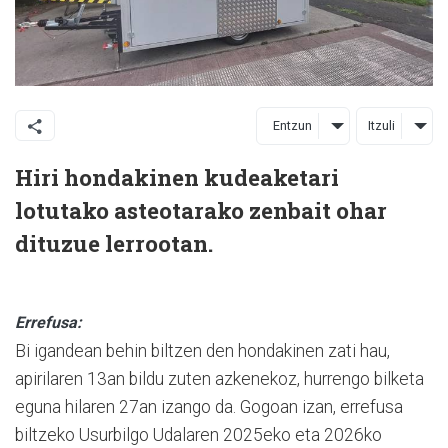
Entzun
Itzuli
Hiri hondakinen kudeaketari
lotutako asteotarako zenbait ohar
dituzue lerrootan.
Errefusa:
Bi igandean behin biltzen den hondakinen zati hau,
apirilaren 13an bildu zuten azkenekoz, hurrengo bilketa
eguna hilaren 27an izango da. Gogoan izan, errefusa
biltzeko Usurbilgo Udalaren 2025eko eta 2026ko