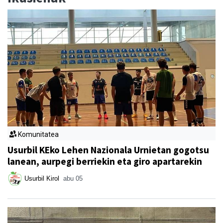
Komunitatea
Usurbil KEko Lehen Nazionala Urnietan gogotsu
lanean, aurpegi berriekin eta giro apartarekin
Usurbil Kirol
abu 05