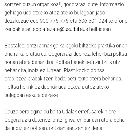
sortzen duzun organikoa!", gogorarazi dute. Informazio
gehiago udaletxeko atez ateko bulegoan jaso
dezakezue edo 900 776 776 eta 606 501 024 telefono
zenbakietan edo
atezate@usurbil.eus
helbidean.
Bestalde, ontzi arinak gaika egoki biltzeko praktika onen
oharra kaleratua du. Gogorarazi duenez, lehenbizi poltsa
horian atera behar dira. Poltsa hauek beti zintzilik utzi
behar dira, inoiz ez lurrean. Plastikozko poltsa
erabiltzea erabakitzen bada, beti itxita atera behar da.
Poltsa horirik ez duenak udaletxean, atez ateko
bulegoan eskura dezake.
Gauza bera egina du baita Udalak errefusarekin ere.
Gogorarazia dutenez, ontzi grisaren barruan atera behar
da, inoiz ez poltsan; ontzian sartzen ez dena