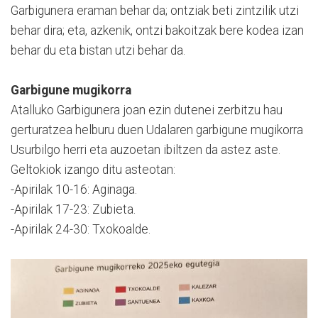
Garbigunera eraman behar da; ontziak beti zintzilik utzi
behar dira; eta, azkenik, ontzi bakoitzak bere kodea izan
behar du eta bistan utzi behar da.
Garbigune mugikorra
Atalluko Garbigunera joan ezin dutenei zerbitzu hau
gerturatzea helburu duen Udalaren garbigune mugikorra
Usurbilgo herri eta auzoetan ibiltzen da astez aste.
Geltokiok izango ditu asteotan:
-Apirilak 10-16: Aginaga.
-Apirilak 17-23: Zubieta.
-Apirilak 24-30: Txokoalde.