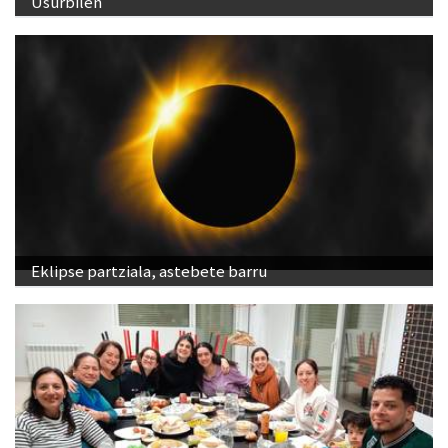
Usurbilen
Eklipse partziala, astebete barru