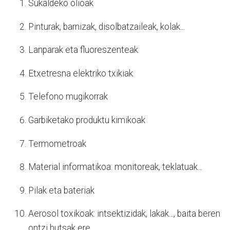
Sukaldeko olioak
Pinturak, barnizak, disolbatzaileak, kolak...
Lanparak eta fluoreszenteak
Etxetresna elektriko txikiak
Telefono mugikorrak
Garbiketako produktu kimikoak
Termometroak
Material informatikoa: monitoreak, teklatuak...
Pilak eta bateriak
Aerosol toxikoak: intsektizidak, lakak..., baita beren
ontzi hutsak ere.