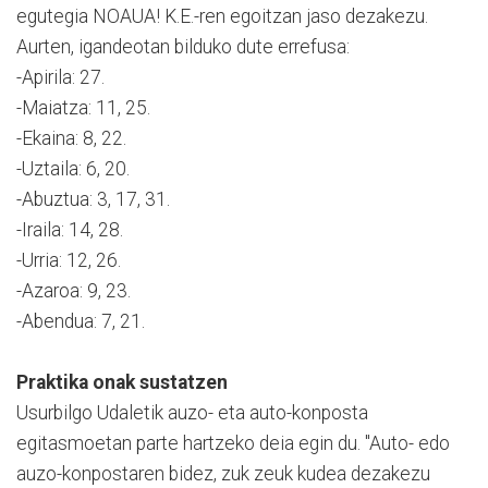
egutegia NOAUA! K.E.-ren egoitzan jaso dezakezu.
Aurten, igandeotan bilduko dute errefusa:
-Apirila: 27.
-Maiatza: 11, 25.
-Ekaina: 8, 22.
-Uztaila: 6, 20.
-Abuztua: 3, 17, 31.
-Iraila: 14, 28.
-Urria: 12, 26.
-Azaroa: 9, 23.
-Abendua: 7, 21.
Praktika onak sustatzen
Usurbilgo Udaletik auzo- eta auto-konposta
egitasmoetan parte hartzeko deia egin du. "Auto- edo
auzo-konpostaren bidez, zuk zeuk kudea dezakezu