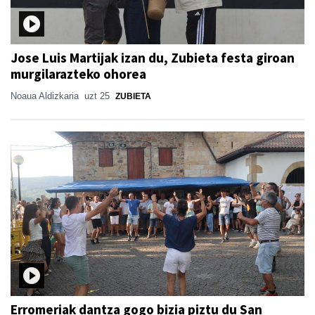
Jose Luis Martijak izan du, Zubieta festa giroan
murgilarazteko ohorea
Noaua Aldizkaria
uzt 25
ZUBIETA
Erromeriak dantza gogo bizia piztu du San