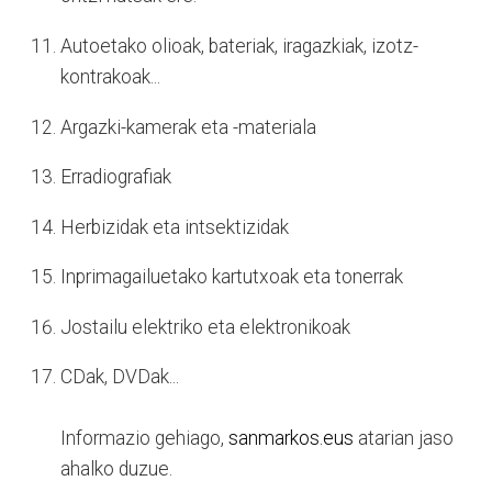
Autoetako olioak, bateriak, iragazkiak, izotz-
kontrakoak...
Argazki-kamerak eta -materiala
Erradiografiak
Herbizidak eta intsektizidak
Inprimagailuetako kartutxoak eta tonerrak
Jostailu elektriko eta elektronikoak
CDak, DVDak...
Informazio gehiago,
sanmarkos.eus
atarian jaso
ahalko duzue.