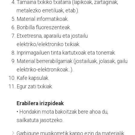
Tamaina txikiko txatarra (lapikoak, zartaginak,
metalezko erretiluak, etab.).
Material informatikoak.
Bonbilla fluoreszenteak.
Etxetresna, aparailu eta jostailu
elektriko/elektroniko txikiak.
Inprimagailuen tinta kartutxoak eta tonerrak.
Material berrerabilgarriak (jostailuak, jolasak, gailu
elektriko-elektronikoak...).
Kafe kapsulak.
Egur zati txikiak.
Erabilera irizpideak
• Hondakin mota bakoitzak bere ahoa du,
sailkatuta jasotzeko.
Garbigune mugikorretik kanpo ezin da materialik