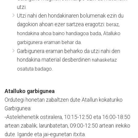
utzi.
Utzi nahi den hondakinaren bolumenak ezin du
dagokion ahoan ezer sartzea eragotzi:
beraz,
hondakina ahoa baino handiagoa bada, Atalluko
garbigunera eraman behar da.
Garbigunera eraman beharko da utzi nahi den
hondakina material desberdinen
nahasketaz
osatuta badago.
Atalluko garbigunea
Ordutegi honetan zabaltzen dute Atallun kokaturiko
Garbigunea:
-Astelehenetik ostiralera, 10:15-12:50 eta 16:00-18:50
artean zabalik; larunbatetan, 09:00-12:50 artean irekiko
dute. Igande eta jai-egunetan itxita.