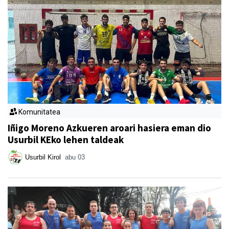
Komunitatea
Iñigo Moreno Azkueren aroari hasiera eman dio
Usurbil KEko lehen taldeak
Usurbil Kirol
abu 03