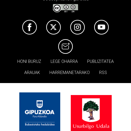
HONI BURUZ
LEGE OHARRA
PUBLIZITATEA
ARAUAK
HARREMANETARAKO
RSS