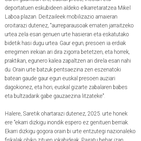
deportatuen eskubideen aldeko elkarretaratzea Mikel
Laboa plazan. Deitzaileek mobilizazio amaieran
oroitarazi dutenez, "aurreparausoak ematen jarraitzeko
urtea zela esan genuen urte hasieran eta eskatutako
bidetik hasi dugu urtea. Gaur egun, presoen ia erdiak
erregimen irekian ari dira zigorra betetzen, eta horrek,
praktikan, egunero kalea zapaltzen ari direla esan nahi
du. Orain urte batzuk pentsaezina zen eszenatoki
batean gaude gaur egun euskal presoen auziari
dagokionez, eta hori, euskal gizarte zabalaren babes
eta bultzadarik gabe gauzaezina litzateke".
Halere, Saretik ohartarazi dutenez, 2025. urte honek
ere "ekarri dizkigu inondik espero ez genituen berriak.
Ekarri dizkigu gogora orain bi urte entzutegi nazionaleko
fiskalak ohiko zituen jokabideak. Pairatu behar izan