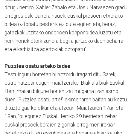
ditugu berriro, Xabier Zabalo eta Josu Narvaezen gradu
erregresioak. Jarrera hauek, euskal presoen etxerako
bidea oztopatu besterik ez dute egiten eta, beraz,
gatazkak utzitako ondorioen konponbidea luzatu eta
herri honek etorkizunera begira jartzeko duen beharra
eta elkarbizitza agertokiak oztopatu".
Puzzlea osatu arteko bidea
Testuinguru horretan bi hitzordu iragarri ditu Sarek,
estreinatzear dugun maiatzerako. Biak ala biak Euskal
Herri mailan bilgune honentzat mugarria izan asmo
duen "Puzzlea osatu arte!" ekimenaren baitan aurkeztu
dituzte gaurko elkarretaratzean. Maiatzaren 17an eta
18an, "bi egunez Euskal Herriko 29 herrietan zehar,
euskal presoek beraien zigorrak erregimen irekian
betetzeko duten eskubidea eta beharra aldarrikatuko