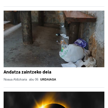
Andatza zaintzeko deia
Noaua Aldizkaria
abu 06
URDAIAGA