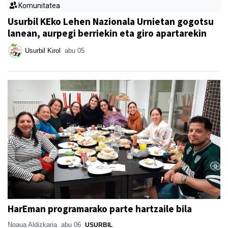
Komunitatea
Usurbil KEko Lehen Nazionala Urnietan gogotsu
lanean, aurpegi berriekin eta giro apartarekin
Usurbil Kirol
abu 05
HarEman programarako parte hartzaile bila
Noaua Aldizkaria
abu 06
USURBIL