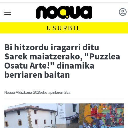
USURBIL
Bi hitzordu iragarri ditu
Sarek maiatzerako, "Puzzlea
Osatu Arte!" dinamika
berriaren baitan
Noaua Aldizkaria
2025eko apirilaren 25a