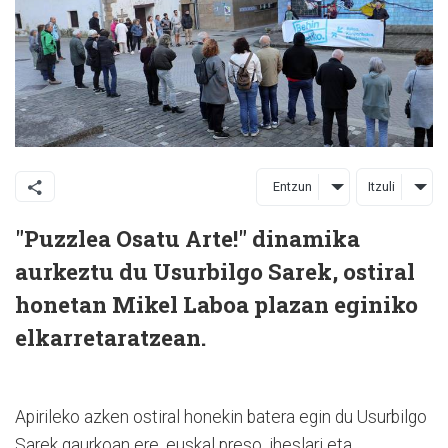
Entzun
Itzuli
"Puzzlea Osatu Arte!" dinamika
aurkeztu du Usurbilgo Sarek, ostiral
honetan Mikel Laboa plazan eginiko
elkarretaratzean.
Apirileko azken ostiral honekin batera egin du Usurbilgo
Sarek gaurkoan ere, euskal preso, iheslari eta