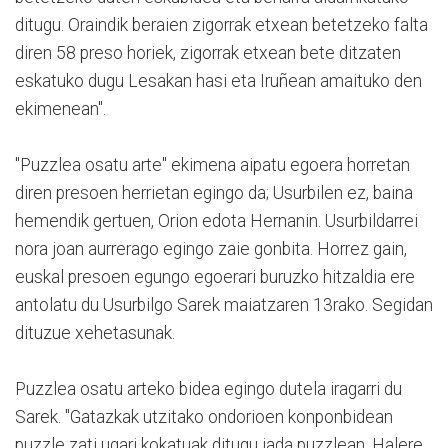
ditugu. Oraindik beraien zigorrak etxean betetzeko falta
diren 58 preso horiek, zigorrak etxean bete ditzaten
eskatuko dugu Lesakan hasi eta Iruñean amaituko den
ekimenean".
"Puzzlea osatu arte" ekimena aipatu egoera horretan
diren presoen herrietan egingo da; Usurbilen ez, baina
hemendik gertuen, Orion edota Hernanin. Usurbildarrei
nora joan aurrerago egingo zaie gonbita. Horrez gain,
euskal presoen egungo egoerari buruzko hitzaldia ere
antolatu du Usurbilgo Sarek maiatzaren 13rako. Segidan
dituzue xehetasunak.
Puzzlea osatu arteko bidea egingo dutela iragarri du
Sarek. "Gatazkak utzitako ondorioen konponbidean
puzzle zati ugari kokatuak ditugu jada puzzlean. Halere,