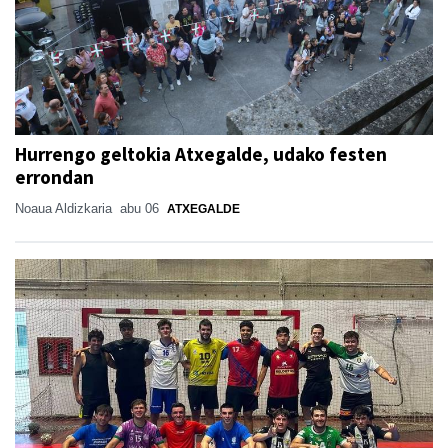
Hurrengo geltokia Atxegalde, udako festen
errondan
Noaua Aldizkaria
abu 06
ATXEGALDE