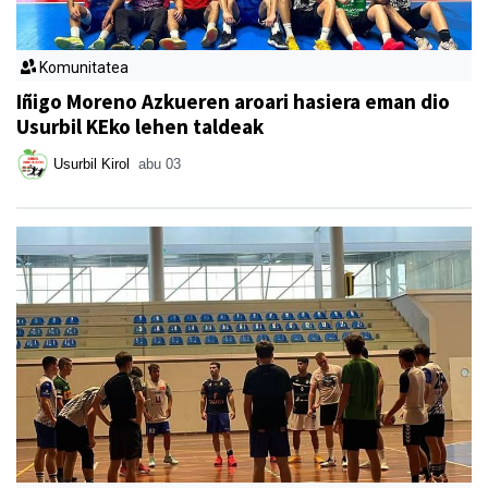
Komunitatea
Iñigo Moreno Azkueren aroari hasiera eman dio
Usurbil KEko lehen taldeak
Usurbil Kirol
abu 03