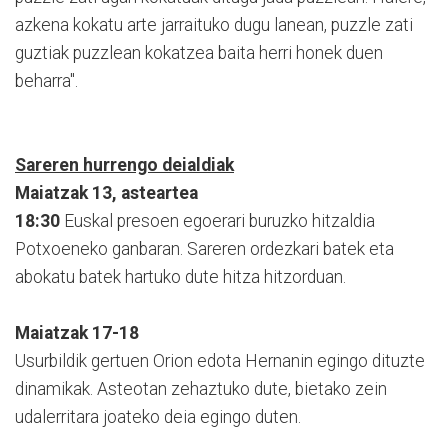
azkena kokatu arte jarraituko dugu lanean, puzzle zati
guztiak puzzlean kokatzea baita herri honek duen
beharra".
Sareren hurrengo deialdiak
Maiatzak 13, asteartea
18:30
Euskal presoen egoerari buruzko hitzaldia
Potxoeneko ganbaran. Sareren ordezkari batek eta
abokatu batek hartuko dute hitza hitzorduan.
Maiatzak 17-18
Usurbildik gertuen Orion edota Hernanin egingo dituzte
dinamikak. Asteotan zehaztuko dute, bietako zein
udalerritara joateko deia egingo duten.