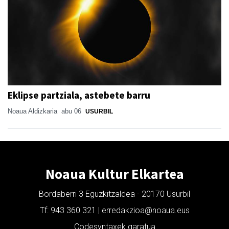
Eklipse partziala, astebete barru
Noaua Aldizkaria
abu 06
USURBIL
Noaua Kultur Elkartea
Bordaberri 3 Eguzkitzaldea - 20170 Usurbil
Tf: 943 360 321 | erredakzioa@noaua.eus
Codesyntaxek garatua