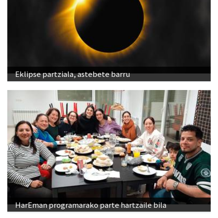
Eklipse partziala, astebete barru
HarEman programarako parte hartzaile bila