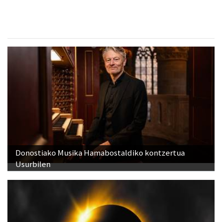
Donostiako Musika Hamabostaldiko kontzertua
Usurbilen