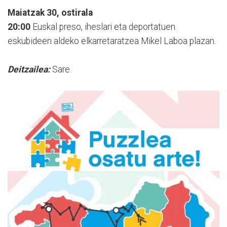
Maiatzak 30, ostirala
20:00
Euskal preso, iheslari eta deportatuen
eskubideen aldeko elkarretaratzea Mikel Laboa plazan.
Deitzailea:
Sare.