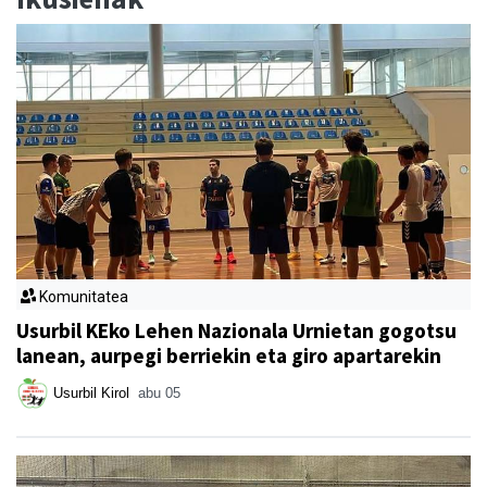
Komunitatea
Usurbil KEko Lehen Nazionala Urnietan gogotsu
lanean, aurpegi berriekin eta giro apartarekin
Usurbil Kirol
abu 05