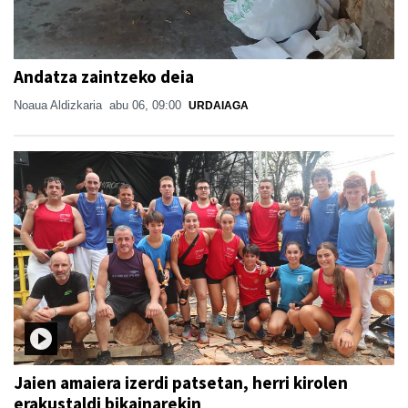
Andatza zaintzeko deia
Noaua Aldizkaria
abu 06, 09:00
URDAIAGA
Jaien amaiera izerdi patsetan, herri kirolen
erakustaldi bikainarekin