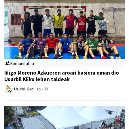
Komunitatea
Iñigo Moreno Azkueren aroari hasiera eman dio
Usurbil KEko lehen taldeak
Usurbil Kirol
abu 03