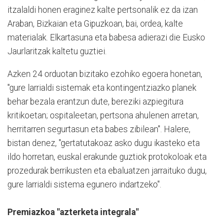
itzalaldi honen eraginez kalte pertsonalik ez da izan
Araban, Bizkaian eta Gipuzkoan, bai, ordea, kalte
materialak. Elkartasuna eta babesa adierazi die Eusko
Jaurlaritzak kaltetu guztiei.
Azken 24 orduotan bizitako ezohiko egoera honetan,
"gure larrialdi sistemak eta kontingentziazko planek
behar bezala erantzun dute, bereziki azpiegitura
kritikoetan; ospitaleetan, pertsona ahulenen arretan,
herritarren segurtasun eta babes zibilean". Halere,
bistan denez, "gertatutakoaz asko dugu ikasteko eta
ildo horretan, euskal erakunde guztiok protokoloak eta
prozedurak berrikusten eta ebaluatzen jarraituko dugu,
gure larrialdi sistema egunero indartzeko".
Premiazkoa "azterketa integrala"