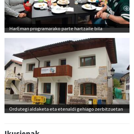
HarEman programarako parte hartzaile bila
Ordutegi aldaketa eta etenaldi gehiago zerbitzuetan
Ikusienak