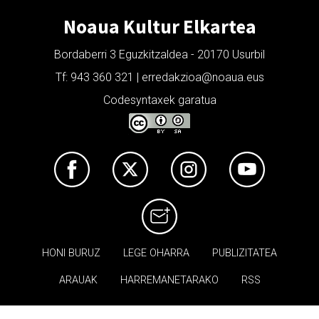
Noaua Kultur Elkartea
Bordaberri 3 Eguzkitzaldea - 20170 Usurbil
Tf: 943 360 321 | erredakzioa@noaua.eus
Codesyntaxek garatua
HONI BURUZ
LEGE OHARRA
PUBLIZITATEA
ARAUAK
HARREMANETARAKO
RSS