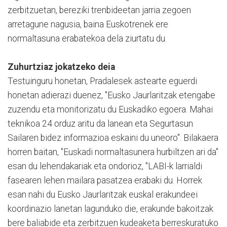
zerbitzuetan, bereziki trenbideetan jarria zegoen
arretagune nagusia, baina Euskotrenek ere
normaltasuna erabatekoa dela ziurtatu du.
Zuhurtziaz jokatzeko deia
Testuinguru honetan, Pradalesek astearte eguerdi
honetan adierazi duenez, "Eusko Jaurlaritzak etengabe
zuzendu eta monitorizatu du Euskadiko egoera. Mahai
teknikoa 24 orduz aritu da lanean eta Segurtasun
Sailaren bidez informazioa eskaini du uneoro". Bilakaera
horren baitan, "Euskadi normaltasunera hurbiltzen ari da"
esan du lehendakariak eta ondorioz, "LABI-k larrialdi
fasearen lehen mailara pasatzea erabaki du. Horrek
esan nahi du Eusko Jaurlaritzak euskal erakundeei
koordinazio lanetan lagunduko die, erakunde bakoitzak
bere baliabide eta zerbitzuen kudeaketa berreskuratuko