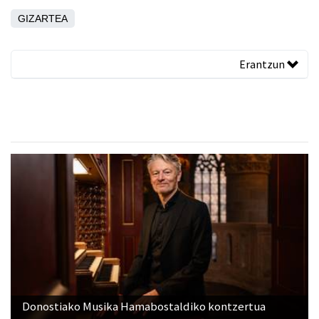
GIZARTEA
Erantzun
Donostiako Musika Hamabostaldiko kontzertua