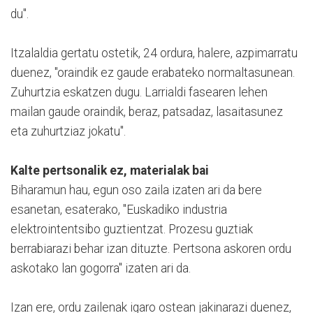
du".
Itzalaldia gertatu ostetik, 24 ordura, halere, azpimarratu
duenez, "oraindik ez gaude erabateko normaltasunean.
Zuhurtzia eskatzen dugu. Larrialdi fasearen lehen
mailan gaude oraindik, beraz, patsadaz, lasaitasunez
eta zuhurtziaz jokatu".
Kalte pertsonalik ez, materialak bai
Biharamun hau, egun oso zaila izaten ari da bere
esanetan, esaterako, "Euskadiko industria
elektrointentsibo guztientzat. Prozesu guztiak
berrabiarazi behar izan dituzte. Pertsona askoren ordu
askotako lan gogorra" izaten ari da.
Izan ere, ordu zailenak igaro ostean jakinarazi duenez,