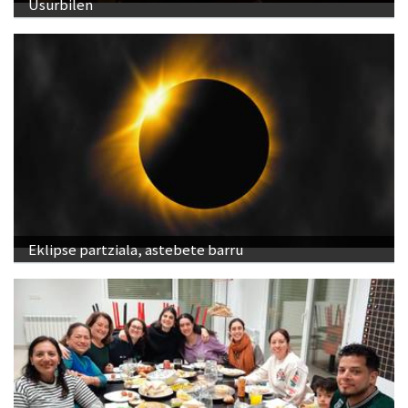
Usurbilen
Eklipse partziala, astebete barru