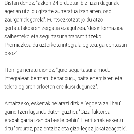
Bistan denez, "azken 24 orduetan bizi izan dugunak
agerian utzi du gizarte aurreratua izan arren, oso
zaurgarriak garela". Funtsezkotzat jo du atzo
gertatutakoaren zergatia ezagutzea, "desinformazioa
saihesteko eta segurtasuna transmititzeko.
Premiazkoa da azterketa integrala egitea, gardentasun
osoz".
Horri gaineratu dionez, "gure segurtasuna modu
integralean bermatu behar dugu, baita energiaren eta
teknologiaren arloetan ere ikusi dugunez".
Amaitzeko, eskerrak helarazi dizkie "egoera zail hau"
gainditzen lagundu duten guztiei. "Giza faktorea
erabakigarria izan da beste behin". Herritarrak eskertu
ditu "arduraz, pazientziaz eta giza-legez jokatzeagatik".