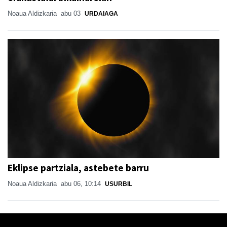
Noaua Aldizkaria
abu 03
URDAIAGA
Eklipse partziala, astebete barru
Noaua Aldizkaria
abu 06, 10:14
USURBIL