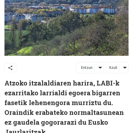
Entzun
Itzuli
Atzoko itzalaldiaren harira, LABI-k
ezarritako larrialdi egoera bigarren
fasetik lehenengora murriztu du.
Oraindik erabateko normaltasunean
ez gaudela gogorarazi du Eusko
Jaurlaritzak.