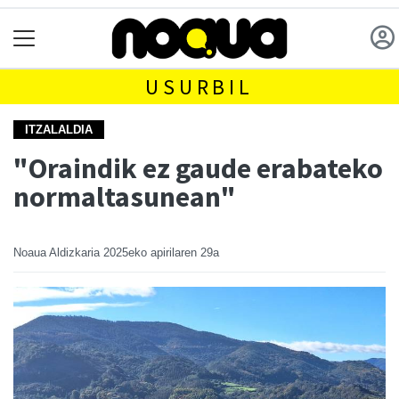
USURBIL
ITZALALDIA
"Oraindik ez gaude erabateko
normaltasunean"
Noaua Aldizkaria
2025eko apirilaren 29a