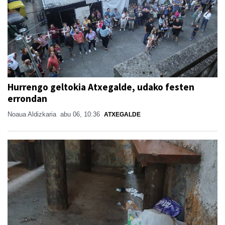
Hurrengo geltokia Atxegalde, udako festen
errondan
Noaua Aldizkaria
abu 06, 10:36
ATXEGALDE