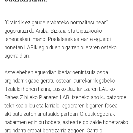
"Oraindik ez gaude erabateko normaltasunean",
gogorarazi du Araba, Bizkaia eta Gipuzkoako
lehendakari Imanol Pradalesek astearte eguerdi
honetan LABIk egin duen bigarren bileraren osteko
agerraldian.
Astelehehen eguerdian iberiar penintsula osoa
argindarrik gabe geratu ostean, aurrekaririk gabeko
itzalaldi honen harira, Eusko Jaurlaritzaren EAE-ko
Babes Zibileko Planaren LABI izeneko aholku batzorde
teknikoa bildu eta larrialdi egoeraren bigarren fasea
aktibatu zuten arratsalde partean. Ordutik egoerak
nabarmen egin du hobera; astearte goizalde honetarako
argindarra erabat berrezarria zegoen. Garraio