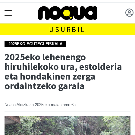
USURBIL
2025EKO EGUTEGI FISKALA
2025eko lehenengo
hiruhilekoko ura, estolderia
eta hondakinen zerga
ordaintzeko garaia
Noaua Aldizkaria
2025eko maiatzaren 6a