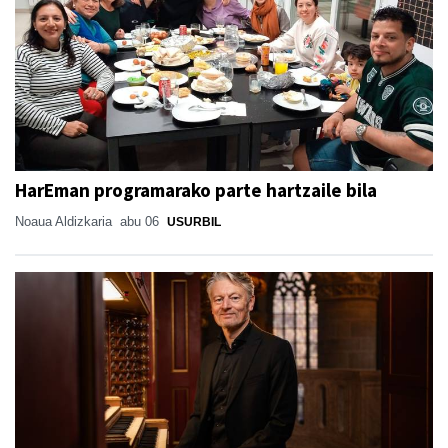
HarEman programarako parte hartzaile bila
Noaua Aldizkaria
abu 06
USURBIL