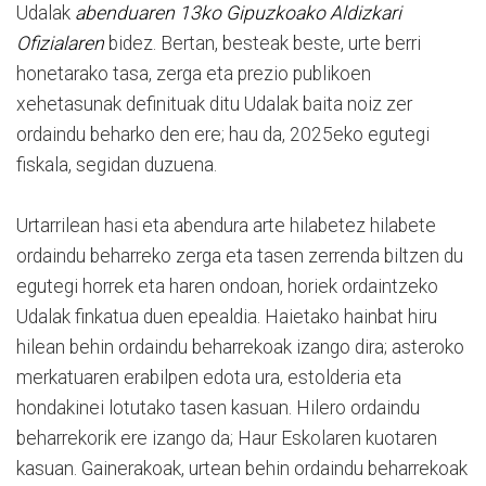
Udalak
abenduaren 13ko Gipuzkoako Aldizkari
Ofizialaren
bidez. Bertan, besteak beste, urte berri
honetarako tasa, zerga eta prezio publikoen
xehetasunak definituak ditu Udalak baita noiz zer
ordaindu beharko den ere; hau da, 2025eko egutegi
fiskala, segidan duzuena.
Urtarrilean hasi eta abendura arte hilabetez hilabete
ordaindu beharreko zerga eta tasen zerrenda biltzen du
egutegi horrek eta haren ondoan, horiek ordaintzeko
Udalak finkatua duen epealdia. Haietako hainbat hiru
hilean behin ordaindu beharrekoak izango dira; asteroko
merkatuaren erabilpen edota ura, estolderia eta
hondakinei lotutako tasen kasuan. Hilero ordaindu
beharrekorik ere izango da; Haur Eskolaren kuotaren
kasuan. Gainerakoak, urtean behin ordaindu beharrekoak