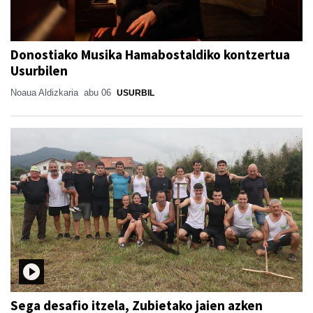
Donostiako Musika Hamabostaldiko kontzertua
Usurbilen
Noaua Aldizkaria
abu 06
USURBIL
Sega desafio itzela, Zubietako jaien azken