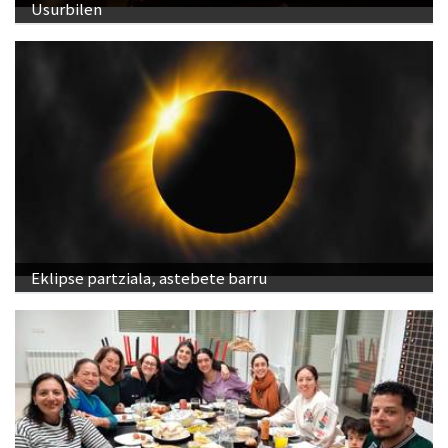
Usurbilen
Eklipse partziala, astebete barru