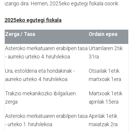
izango dira. Hemen, 2025eko egutegi fiskala osorik:
2025eko egutegi fiskala
Zerga / Tasa
Ordain epea
Asteroko merkatuaren erabilpen tasa
Urtarrilaren 2tik
- aurreko urteko 4. hiruhilekoa
31ra
Ura, estolderia eta hondakinak -
Otsailak 1etik
aurreko urteko 4. hiruhilekoa
martxoak 1era
Trakzio mekanikozko ibilgailuen
Martxoak 1etik
zerga
apirilak 15era
Asteroko merkatuaren erabilpen tasa
Apirilak 1etik
- urteko 1. hiruhilekoa
maiatzak 2ra