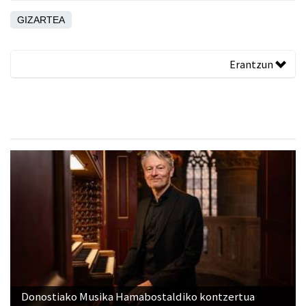
GIZARTEA
Erantzun
Donostiako Musika Hamabostaldiko kontzertua