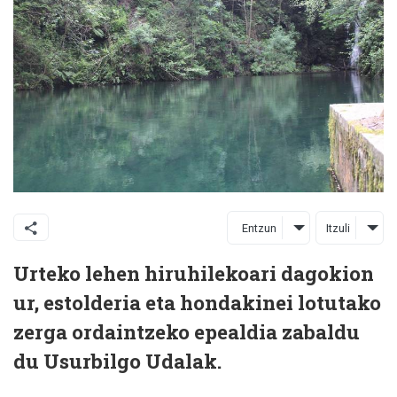
Entzun
Itzuli
Urteko lehen hiruhilekoari dagokion
ur, estolderia eta hondakinei lotutako
zerga ordaintzeko epealdia zabaldu
du Usurbilgo Udalak.