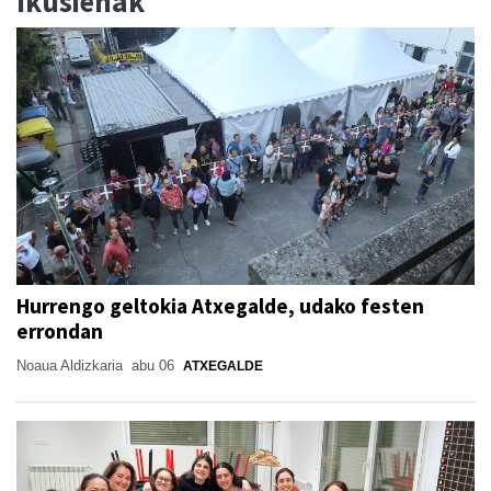
Ikusienak
Hurrengo geltokia Atxegalde, udako festen
errondan
Noaua Aldizkaria
abu 06
ATXEGALDE