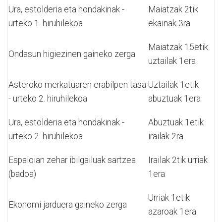
Ura, estolderia eta hondakinak -
Maiatzak 2tik
urteko 1. hiruhilekoa
ekainak 3ra
Maiatzak 15etik
Ondasun higiezinen gaineko zerga
uztailak 1era
Asteroko merkatuaren erabilpen tasa
Uztailak 1etik
- urteko 2. hiruhilekoa
abuztuak 1era
Ura, estolderia eta hondakinak -
Abuztuak 1etik
urteko 2. hiruhilekoa
irailak 2ra
Espaloian zehar ibilgailuak sartzea
Irailak 2tik urriak
(badoa)
1era
Urriak 1etik
Ekonomi jarduera gaineko zerga
azaroak 1era