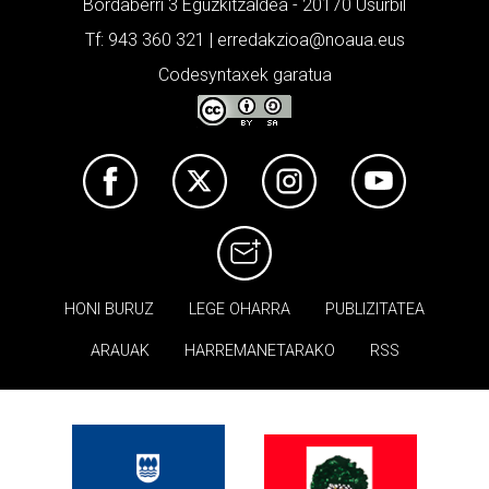
Bordaberri 3 Eguzkitzaldea - 20170 Usurbil
Tf: 943 360 321 | erredakzioa@noaua.eus
Codesyntaxek garatua
HONI BURUZ
LEGE OHARRA
PUBLIZITATEA
ARAUAK
HARREMANETARAKO
RSS