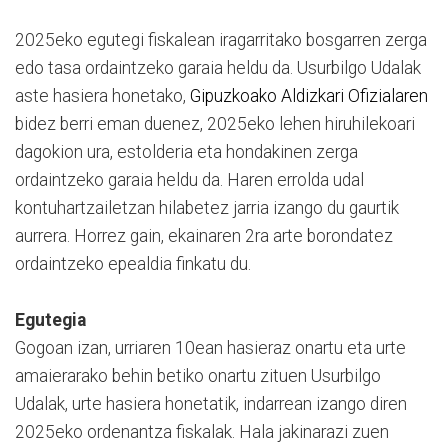
2025eko egutegi fiskalean iragarritako bosgarren zerga
edo tasa ordaintzeko garaia heldu da. Usurbilgo Udalak
aste hasiera honetako,
Gipuzkoako Aldizkari Ofizialaren
bidez berri eman duenez, 2025eko lehen hiruhilekoari
dagokion ura, estolderia eta hondakinen zerga
ordaintzeko garaia heldu da. Haren errolda udal
kontuhartzailetzan hilabetez jarria izango du gaurtik
aurrera. Horrez gain, ekainaren 2ra arte borondatez
ordaintzeko epealdia finkatu du.
Egutegia
Gogoan izan, urriaren 10ean hasieraz onartu eta urte
amaierarako behin betiko onartu zituen Usurbilgo
Udalak, urte hasiera honetatik, indarrean izango diren
2025eko ordenantza fiskalak. Hala jakinarazi zuen