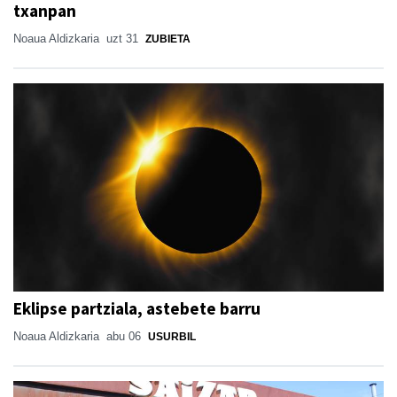
txanpan
Noaua Aldizkaria
uzt 31
ZUBIETA
Eklipse partziala, astebete barru
Noaua Aldizkaria
abu 06
USURBIL