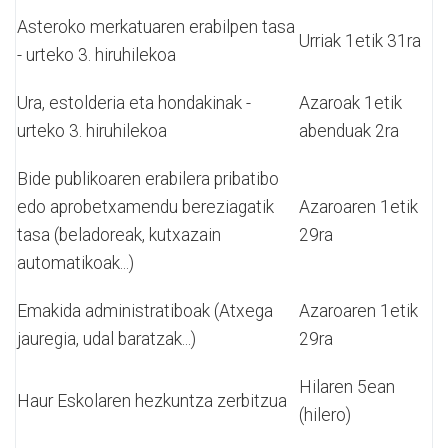
Asteroko merkatuaren erabilpen tasa
Urriak 1etik 31ra
- urteko 3. hiruhilekoa
Ura, estolderia eta hondakinak -
Azaroak 1etik
urteko 3. hiruhilekoa
abenduak 2ra
Bide publikoaren erabilera pribatibo
edo aprobetxamendu bereziagatik
Azaroaren 1etik
tasa (beladoreak, kutxazain
29ra
automatikoak...)
Emakida administratiboak (Atxega
Azaroaren 1etik
jauregia, udal baratzak...)
29ra
Hilaren 5ean
Haur Eskolaren hezkuntza zerbitzua
(hilero)