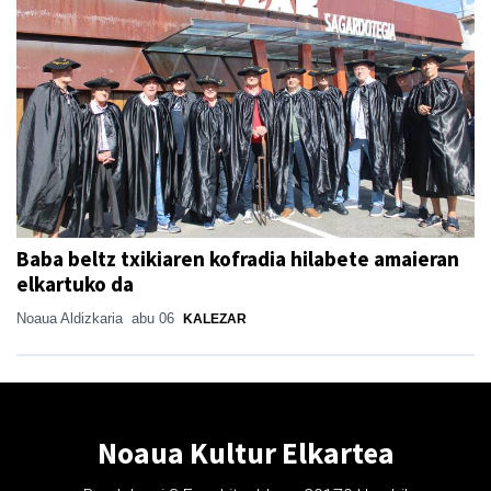
Baba beltz txikiaren kofradia hilabete amaieran
elkartuko da
Noaua Aldizkaria
abu 06
KALEZAR
Noaua Kultur Elkartea