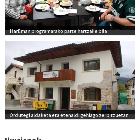
HarEman programarako parte hartzaile bila
Ordutegi aldaketa eta etenaldi gehiago zerbitzuetan