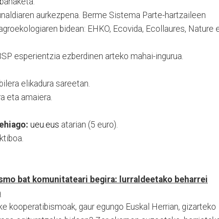
banaketa.
dunaldiaren aurkezpena. Berme Sistema Parte-hartzaileen
k agroekologiaren bidean: EHKO, Ecovida, Ecollaures, Nature 
 BSP esperientzia ezberdinen arteko mahai-ingurua.
lera elikadura sareetan.
a eta amaiera.
ehiago:
ueu.eus
atarian (5 euro).
tiboa.
smo bat komunitateari begira: lurraldeetako beharrei
n
ke kooperatibismoak, gaur egungo Euskal Herrian, gizarteko