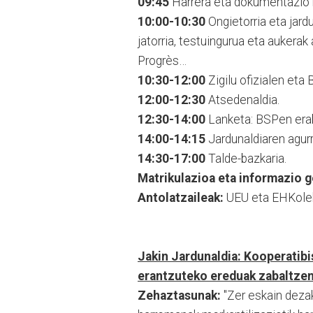
09:45
Harrera eta dokumentazio 
10:00-10:30
Ongietorria eta jar
jatorria, testuingurua eta aukera
Progrès…
10:30-12:00
Zigilu ofizialen eta
12:00-12:30
Atsedenaldia.
12:30-14:00
Lanketa: BSPen erabi
14:00-14:15
Jardunaldiaren agurr
14:30-17:00
Talde-bazkaria.
Matrikulazioa eta informazio g
Antolatzaileak:
UEU eta EHKolek
Jakin Jardunaldia: Kooperatibi
erantzuteko ereduak zabaltze
Zehaztasunak:
"Zer eskain deza