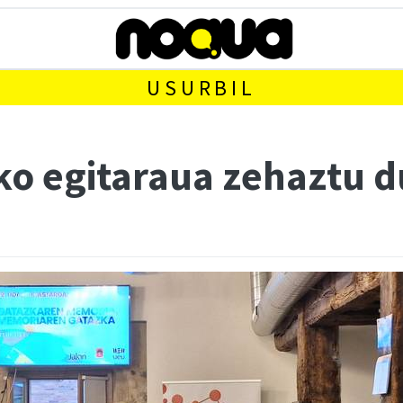
USURBIL
ko egitaraua zehaztu d