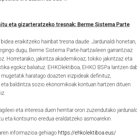
nitu eta gizarteratzeko tresnak: Berme Sistema Parte
bidea eraikitzeko hainbat tresna daude. Jardunaldi honetan,
 egingo dugu, Berme Sistema Parte-hartzaileen garrantziaz
z. Horretarako, jakintza akademikoaz, tokiko jakintzaz eta
aktika egokiz baliatuz. EHKOlektiboa, EHKO BSPa lantzen dabi
n mugetatik haratago doazten irizpideak definituz,
 eta baldintza sozio ekonomikoak kontuan hartzen dituen
iz.
gileei eta interesa duen herritar orori zuzendutako jardunal
zatu eta kontsumo eredua eraldatzeko asmoarekin.
ren informazioa gehiago
https://ehkolektiboa.eus/