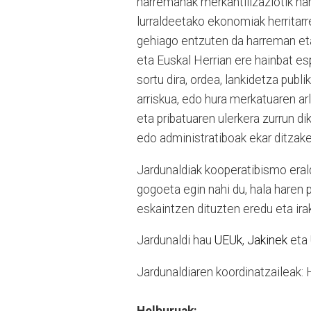
harremanak merkantilizaziotik ha
lurraldeetako ekonomiak herritar
gehiago entzuten da harreman eta
eta Euskal Herrian ere hainbat esp
sortu dira, ordea, lankidetza pub
arriskua, edo hura merkatuaren ar
eta pribatuaren ulerkera zurrun di
edo administratiboak ekar ditzak
Jardunaldiak kooperatibismo eral
gogoeta egin nahi du, hala haren 
eskaintzen dituzten eredu eta ir
Jardunaldi hau
UEUk
,
Jakinek
eta
Jardunaldiaren koordinatzaileak: 
Helburuak: