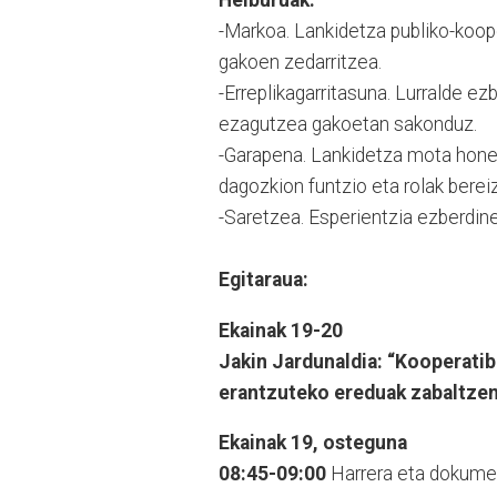
-Markoa. Lankidetza publiko-koop
gakoen zedarritzea.
-Erreplikagarritasuna. Lurralde e
ezagutzea gakoetan sakonduz.
-Garapena. Lankidetza mota hone
dagozkion funtzio eta rolak bereiz
-Saretzea. Esperientzia ezberdin
Egitaraua:
Ekainak 19-20
Jakin Jardunaldia: “Kooperatib
erantzuteko ereduak zabaltzen
Ekainak 19, osteguna
08:45-09:00
Harrera eta dokume