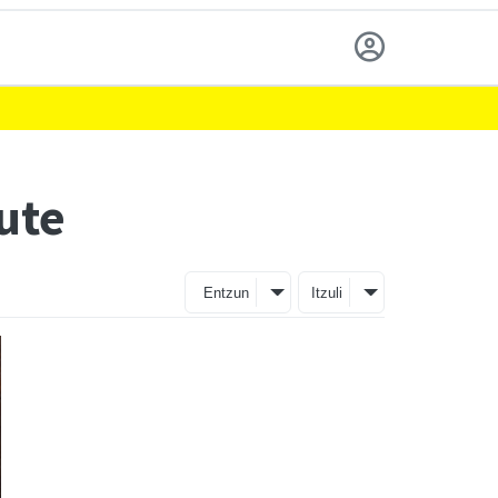
ute
Entzun
Itzuli