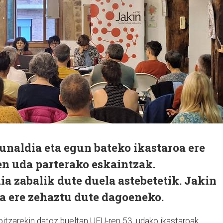
unaldia eta egun bateko ikastaroa ere
n uda parterako eskaintzak.
a zabalik dute duela astebetetik. Jakin
a ere zehaztu dute dagoeneko.
koitzarekin datoz bueltan UEU-ren 53. udako ikastaroak