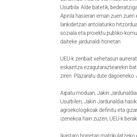
Usurbila. Alde batetik, bederatzi
Apirila hasieran eman zuen zuen 
lankidetzan antolaturiko hitzord
soziala eta proiektu publiko-komu
daiteke jardunaldi honetan.
UEU-k zenbait xehetasun aurreratu
eskaintza ezagutaraztearekin bat
ziren. Plazaratu dute dagoeneko.
Aipatu moduan, Jakin Jardunaldiaz
Usurbilen, Jakin Jardunaldia hasi
agroekologikoak definitu eta giz
izenekoa hain zuzen, UEU-k berak,
Ikastaro horretan matrikulatzeko 