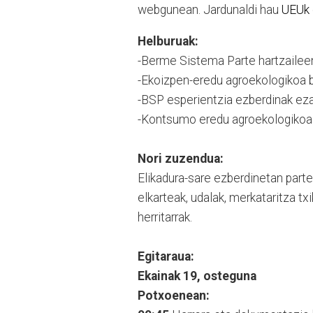
webgunean. Jardunaldi hau
UEUk
Helburuak:
-Berme Sistema Parte hartzaileen 
-Ekoizpen-eredu agroekologikoa b
-BSP esperientzia ezberdinak eza
-Kontsumo eredu agroekologikoa 
Nori zuzendua:
Elikadura-sare ezberdinetan part
elkarteak, udalak, merkataritza tx
herritarrak.
Egitaraua:
Ekainak 19, osteguna
Potxoenean: