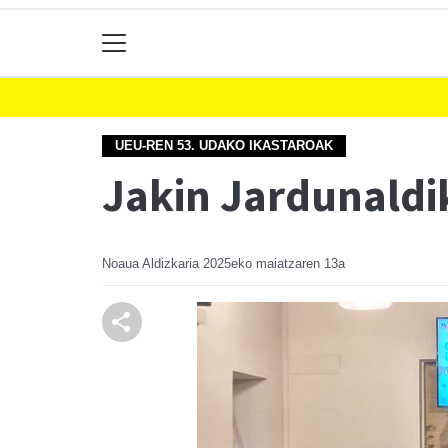
UEU-REN 53. UDAKO IKASTAROAK
Jakin Jardunaldi
Noaua Aldizkaria
2025eko maiatzaren 13a