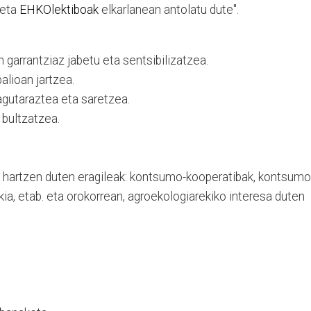
eta
EHKOlektiboak
elkarlanean antolatu dute".
garrantziaz jabetu eta sentsibilizatzea.
alioan jartzea.
gutaraztea eta saretzea.
bultzatzea.
e hartzen duten eragileak: kontsumo-kooperatibak, kontsumo
ikia, etab. eta orokorrean, agroekologiarekiko interesa duten