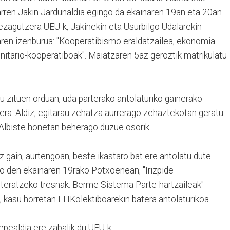
garren Jakin Jardunaldia egingo da ekainaren 19an eta 20an.
ezagutzera UEU-k, Jakinekin eta Usurbilgo Udalarekin
uaren izenburua: "Kooperatibismo eraldatzailea, ekonomia
nitario-kooperatiboak". Maiatzaren 5az geroztik matrikulatu
 zituen orduan, uda parterako antolaturiko gainerako
era. Aldiz, egitarau zehatza aurrerago zehaztekotan geratu
 Albiste honetan beherago duzue osorik.
 gain, aurtengoan, beste ikastaro bat ere antolatu dute
ko den ekainaren 19rako Potxoenean; "Irizpide
arteratzeko tresnak: Berme Sistema Parte-hartzaileak"
 kasu horretan EHKolektiboarekin batera antolaturikoa.
epealdia ere zabalik du UEU-k.