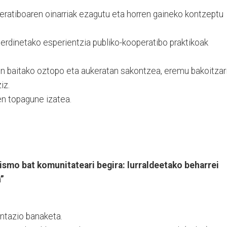
eratiboaren oinarriak ezagutu eta horren gaineko kontzeptu
zberdinetako esperientzia publiko-kooperatibo praktikoak
n baitako oztopo eta aukeratan sakontzea, eremu bakoitzar
iz.
en topagune izatea.
ismo bat komunitateari begira: lurraldeetako beharrei
”
ntazio banaketa.