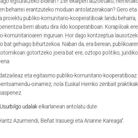
rago egituratzeko bidean? Zer ekarpen auzoetako, herrietako
ren beharrei erantzuteko moduan antolatzerakoan? Gero eta
 proiektu publiko-komunitario-kooperatiboak landu beharra,
erientzia berri abiatu dira ildo kooperatiboan. Korapiloak ere
liko-komunitarioaren inguruan. Hor dago kontzeptua lausotze
lo bat gehiago bihurtzekoa. Nabari da, era berean, publikoare
kotomikoan gotortzeko joera bat ere, oztopo politiko, juridiko
eena.
datzaileaz eta egitasmo publiko-komunitario-kooperatiboaz
pentsamendu-oinarriez, nola Euskal Herriko zenbait praktikak
akaspenez.
Usurbilgo udalak
elkarlanean antolatu dute.
Haritz Azurmendi, Beñat Irasuegi eta Arianne Kareaga".