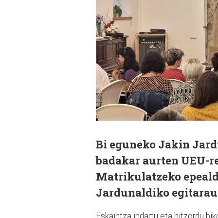
Bi eguneko Jakin Jard
badakar aurten UEU-re
Matrikulatzeko epealdi
Jardunaldiko egitarau
Eskaintza indartu eta hitzordu bi