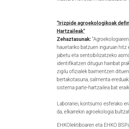
"Irizpide agroekologikoak defi
Hartzaileak"
Zehaztasunak:
"Agroekologiaren 
hauetariko batzuen inguruan hitz
jabetu eta sentsibilizatzeko asmo
identifikatzen ditugun hainbat pr
zigilu ofizialek baimentzen ditue
bertakotasuna, salmenta ereduak
sistema parte-hartzailea bat eraik
Laborariei, kontsumo esferako era
da, elkarrekin agroekologia bult
EHKOlektiboaren eta EHKO BSPa