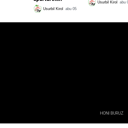
Usurbil Kirol
abu 
Usurbil Kirol
abu 05
HONI BURUZ