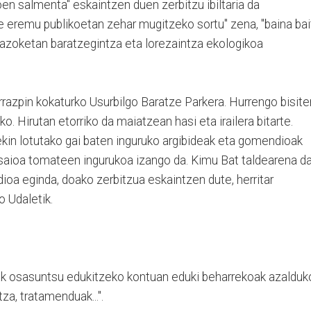
en salmenta" eskaintzen duen zerbitzu ibiltaria da
ze eremu publikoetan zehar mugitzeko sortu" zena, "baina bai
 azoketan baratzegintza eta lorezaintza ekologikoa
rrazpin kokaturko Usurbilgo Baratze Parkera. Hurrengo bisite
. Hirutan etorriko da maiatzean hasi eta irailera bitarte.
ekin lotutako gai baten inguruko argibideak eta gomendioak
saioa tomateen ingurukoa izango da. Kimu Bat taldearena d
dioa eginda, doako zerbitzua eskaintzen dute, herritar
o Udaletik.
k osasuntsu edukitzeko kontuan eduki beharrekoak azalduk
tza, tratamenduak...".