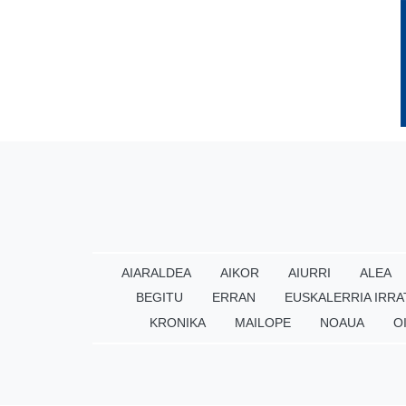
AIARALDEA
AIKOR
AIURRI
ALEA
BEGITU
ERRAN
EUSKALERRIA IRRA
KRONIKA
MAILOPE
NOAUA
O