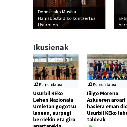
Donostiako Musika
Hamabostaldiko kontzertua
Ekli
Usurbilen
bar
Ikusienak
Komunitatea
Komunitatea
Usurbil KEko
Iñigo Moreno
Lehen Nazionala
Azkueren aroari
Urnietan gogotsu
hasiera eman di
lanean, aurpegi
Usurbil KEko leh
berriekin eta giro
taldeak
apartarekin