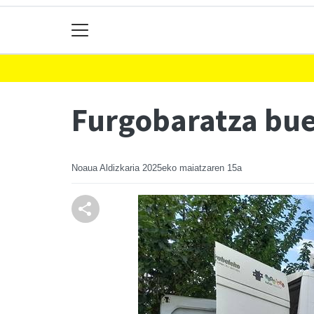
Furgobaratza bue
Noaua Aldizkaria
2025eko maiatzaren 15a