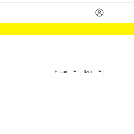
Entzun
Itzuli