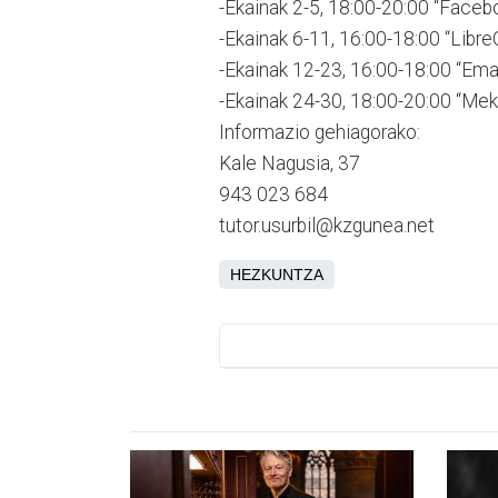
-Ekainak 2-5, 18:00-20:00 “Faceb
-Ekainak 6-11, 16:00-18:00 “Libre
-Ekainak 12-23, 16:00-18:00 “Ema
-Ekainak 24-30, 18:00-20:00 “Mekan
Informazio gehiagorako:
Kale Nagusia, 37
943 023 684
tutor.usurbil@kzgunea.net
HEZKUNTZA