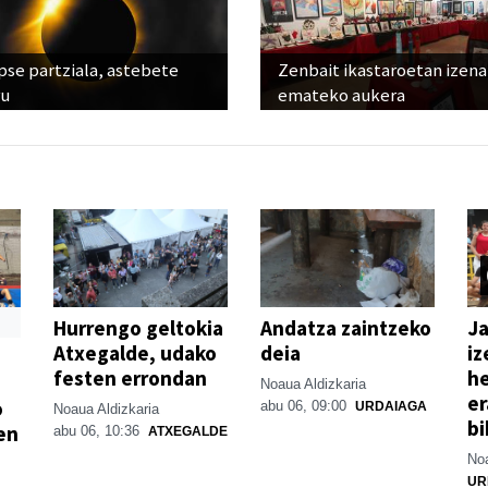
pse partziala, astebete
Zenbait ikastaroetan izena
ru
emateko aukera
Hurrengo geltokia
Andatza zaintzeko
Ja
Atxegalde, udako
deia
iz
festen errondan
he
Noaua Aldizkaria
er
o
abu 06, 09:00
URDAIAGA
Noaua Aldizkaria
bi
en
abu 06, 10:36
ATXEGALDE
Noa
UR