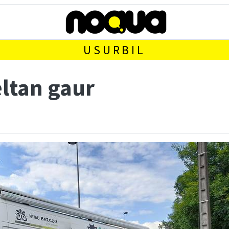
USURBIL
ltan gaur