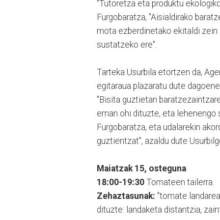
"Tutoretza eta produktu ekologiko
Furgobaratza, "Aisialdirako barat
mota ezberdinetako ekitaldi zein
sustatzeko ere".
Tarteka Usurbila etortzen da, Age
egitaraua plazaratu dute dagoeneko
"Bisita guztietan baratzezaintzar
eman ohi dituzte, eta lehenengo 
Furgobaratza, eta udalarekin akor
guztientzat", azaldu dute Usurbilg
Maiatzak 15, osteguna
18:00-19:30
Tomateen tailerra.
Zehaztasunak:
"tomate landarea
dituzte: landaketa distantzia, zain