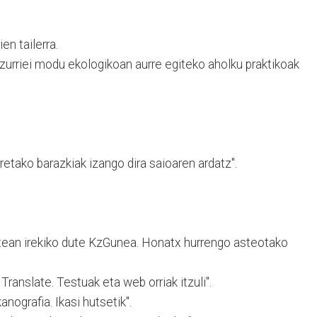
en tailerra.
zurriei modu ekologikoan aurre egiteko aholku praktikoak
retako barazkiak izango dira saioaren ardatz".
tean irekiko dute KzGunea. Honatx hurrengo asteotako
ranslate. Testuak eta web orriak itzuli".
nografia. Ikasi hutsetik".