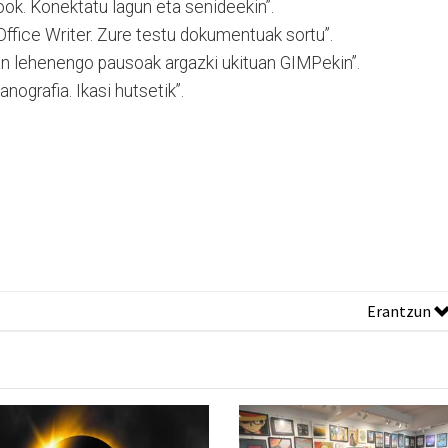
ook. Konektatu lagun eta senideekin”.
Office Writer. Zure testu dokumentuak sortu”.
n lehenengo pausoak argazki ukituan GIMPekin”.
ografia. Ikasi hutsetik”.
Erantzun