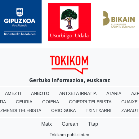
Gertuko informazioa, euskaraz
AMEZTI
ANBOTO
ANTXETA IRRATIA
ATARIA
AZP
TIA
GEURIA
GOIENA
GOIERRI TELEBISTA
GUAIXE
IZMENDI TELEBISTA
ORIO GUKA
TXINTXARRI
ZARAUT
Matx
Gurean
Ttap
Tokikom publizitatea