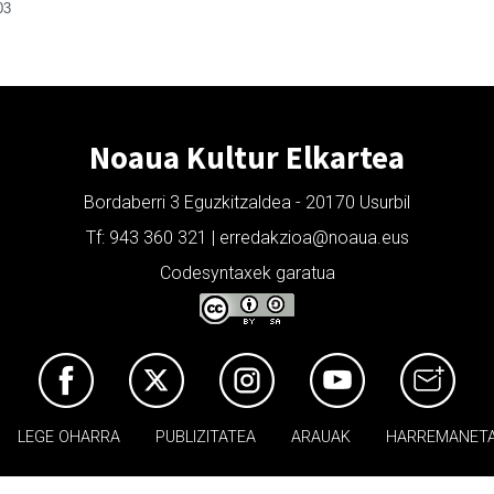
03
Noaua Kultur Elkartea
Bordaberri 3 Eguzkitzaldea - 20170 Usurbil
Tf: 943 360 321 | erredakzioa@noaua.eus
Codesyntaxek garatua
LEGE OHARRA
PUBLIZITATEA
ARAUAK
HARREMANET