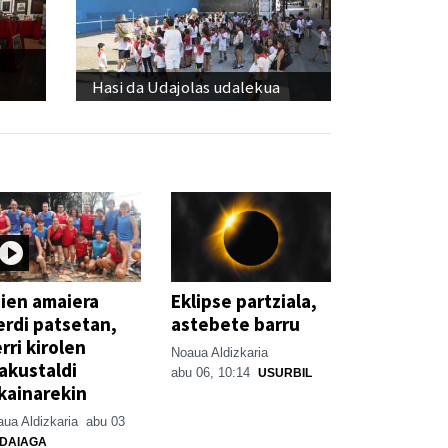
Hasi da Udajolas udalekua
ien amaiera
Eklipse partziala,
erdi patsetan,
astebete barru
rri kirolen
Noaua Aldizkaria
akustaldi
abu 06, 10:14
USURBIL
kainarekin
ua Aldizkaria
abu 03
DAIAGA