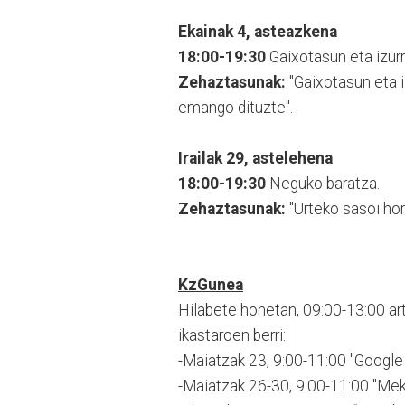
Ekainak 4, asteazkena
18:00-19:30
Gaixotasun eta izurri
Zehaztasunak:
"Gaixotasun eta i
emango dituzte".
Irailak 29, astelehena
18:00-19:30
Neguko baratza.
Zehaztasunak:
"Urteko sasoi hor
KzGunea
Hilabete honetan, 09:00-13:00 ar
ikastaroen berri:
-Maiatzak 23, 9:00-11:00 "Google T
-Maiatzak 26-30, 9:00-11:00 "Meka