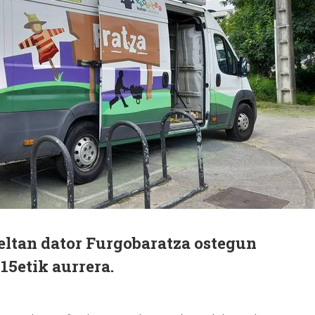
eltan dator Furgobaratza ostegun
15etik aurrera.