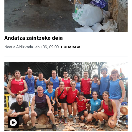
Andatza zaintzeko deia
Noaua Aldizkaria
abu 06, 09:00
URDAIAGA