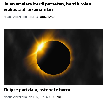
Jaien amaiera izerdi patsetan, herri kirolen
erakustaldi bikainarekin
Noaua Aldizkaria
abu 03
URDAIAGA
Eklipse partziala, astebete barru
Noaua Aldizkaria
abu 06, 10:14
USURBIL