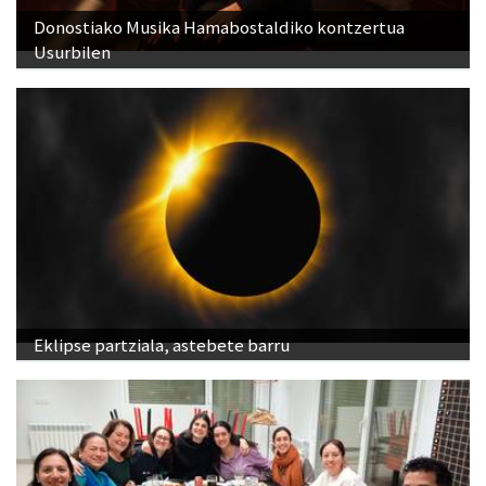
Donostiako Musika Hamabostaldiko kontzertua
Usurbilen
Eklipse partziala, astebete barru