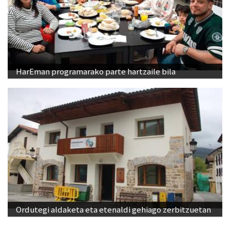
HarEman programarako parte hartzaile bila
Ordutegi aldaketa eta etenaldi gehiago zerbitzuetan