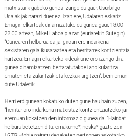
matxistarik gabeko gunea izango du gaur, Usurbilgo
Udalak jakinarazi duenez. Izan ere, Udalaren eskariz
Emagin elkarteak dinamizatuko du gunea gaur, 18:00-
23:00 artean, Mikel Laboa plazan (euriarekin Sutegin).
"Gunearen helburua da jai giroan ere indarkeria
sexistaren gaia ikusaraztea eta herritarrek kontzientzia
hartzea. Emagin elkarteko kideak une oro izango dira
gunea dinamizatzen, bertaratutakoei aholkularitza
ematen eta zalantzak eta kezkak argitzen", berri eman
dute Udaletik.
Herri erdigunean kokatuko duten gune hau hain zuzen,
"herritar oro indarkeria matxistaz kontzientziatzeko jai-
eremuan kokatzen den informazio gunea da. “Hainbat
helburu betetzen ditu: emakume*, neska* gazte zein
LGTBI+fobia pairatu dezaketen pertsonen askotariko