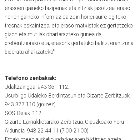
erasoen gaineko bizipenak eta iritziak jasotzea; eraso
horien gaineko informazioa zein horiei aurre egiteko
tresnak eskaintzea, eta eraso matxistak ez gertatzeko
gizon eta mutilak ohartarazteko gunea da,
prebentziorako eta, erasorik gertatuko balitz, erantzuna
bideratu ahal izateko".
Telefono zenbakiak:
Udaltzaingoa: 943 361 112.
Usurbilgo Udaleko Berdintasun eta Gizarte Zerbitzuak:
943 377 110 (goizez).
SOS Deiak: 112.
Gizarte Larrialdietarako Zerbitzua, Gipuzkoako Foru
Aldundia: 943 22 44 11 (7:00-21:00)
Emakumeen aurkako indarkeriaren biktimen arreta,