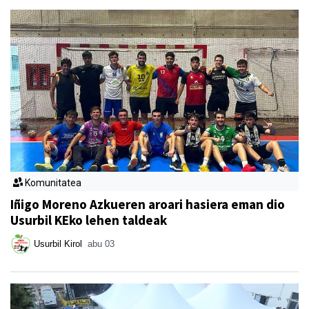
Komunitatea
Iñigo Moreno Azkueren aroari hasiera eman dio
Usurbil KEko lehen taldeak
Usurbil Kirol
abu 03