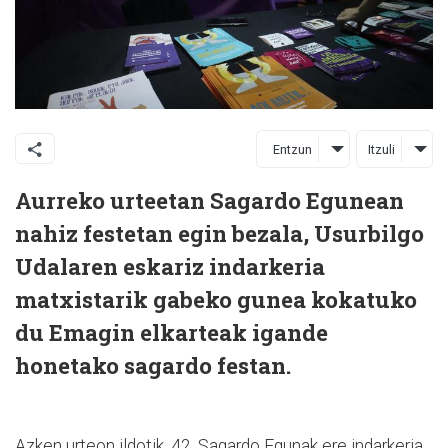
Entzun
Itzuli
Aurreko urteetan Sagardo Egunean
nahiz festetan egin bezala, Usurbilgo
Udalaren eskariz indarkeria
matxistarik gabeko gunea kokatuko
du Emagin elkarteak igande
honetako sagardo festan.
Azken urteon ildotik, 42. Sagardo Egunak ere indarkeria