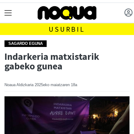
USURBIL
SAGARDO EGUNA
Indarkeria matxistarik
gabeko gunea
Noaua Aldizkaria
2025eko maiatzaren 18a