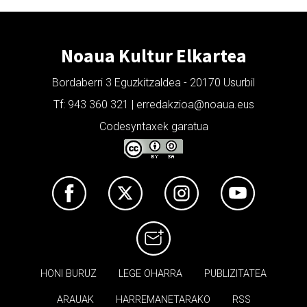
Noaua Kultur Elkartea
Bordaberri 3 Eguzkitzaldea - 20170 Usurbil
Tf: 943 360 321 | erredakzioa@noaua.eus
Codesyntaxek garatua
HONI BURUZ
LEGE OHARRA
PUBLIZITATEA
ARAUAK
HARREMANETARAKO
RSS