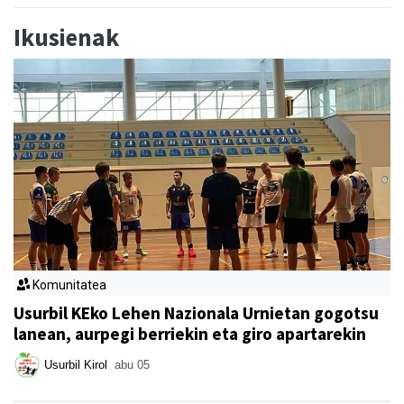
Ikusienak
Komunitatea
Usurbil KEko Lehen Nazionala Urnietan gogotsu
lanean, aurpegi berriekin eta giro apartarekin
Usurbil Kirol
abu 05