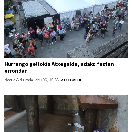
Hurrengo geltokia Atxegalde, udako festen
errondan
Noaua Aldizkaria
abu 06, 10:36
ATXEGALDE