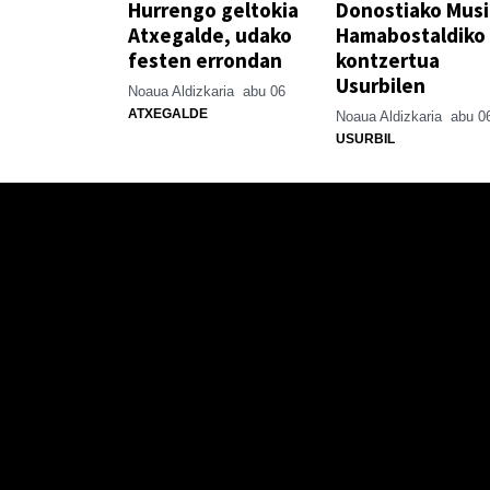
Hurrengo geltokia
Donostiako Mus
Atxegalde, udako
Hamabostaldiko
festen errondan
kontzertua
Usurbilen
Noaua Aldizkaria
abu 06
ATXEGALDE
Noaua Aldizkaria
abu 0
USURBIL