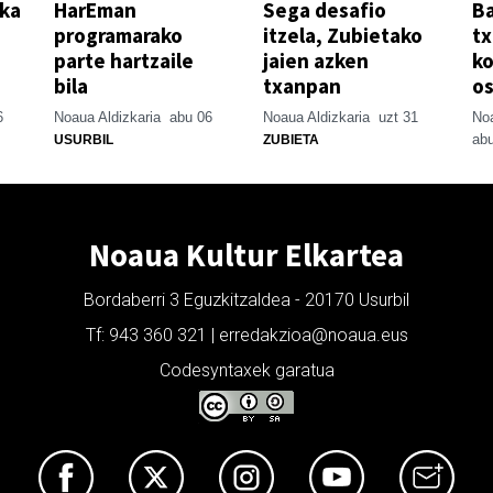
ika
HarEman
Sega desafio
Ba
programarako
itzela, Zubietako
tx
parte hartzaile
jaien azken
ko
bila
txanpan
o
6
Noaua Aldizkaria
abu 06
Noaua Aldizkaria
uzt 31
Noa
abu
USURBIL
ZUBIETA
Noaua Kultur Elkartea
Bordaberri 3 Eguzkitzaldea - 20170 Usurbil
Tf: 943 360 321 | erredakzioa@noaua.eus
Codesyntaxek garatua