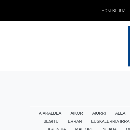
HONI BURUZ
AIARALDEA
AIKOR
AIURRI
ALEA
BEGITU
ERRAN
EUSKALERRIA IRRA
KRONIKA
MAILOPE
NOAUA
O