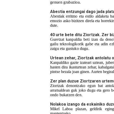
genuen grabazioa.
Abestia entzungai dago jada plat
Abestiak erritmo eta estilo aldaketa b
emozio asko bizitzen direla eta horrekin
dute.
40 urte bete ditu Ziortzak. Zer b
Guretzat kanpaldia beti izan da den
gailu teknologikorik gabe eta adin ezb
zaigu eta gustuko dugu.
Urtean zehar, Ziortzak antolatu 
Kanpaldiko gazte izateari uztean, jubeni
hasten dira ikasturtean zehar, kabalgata
pintxe bezala joan ginen. Aurten begiral
Zer plan duzue Ziortzaren urtemu
Ziortzak denontzako egun bat antola
arratsaldean guk joko dugu eta gero b
ondo bukatzen den. 
Nolakoa izango da eskainiko du
Mikel Laboa plazan, geldirik eging
mantentzeko. 