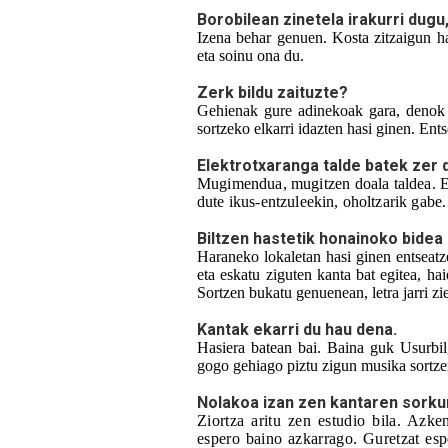
Borobilean zinetela irakurri dugu,
Izena behar genuen. Kosta zitzaigun h
eta soinu ona du.
Zerk bildu zaituzte?
Gehienak gure adinekoak gara, denok 
sortzeko elkarri idazten hasi ginen. Ent
Elektrotxaranga talde batek zer 
Mugimendua, mugitzen doala taldea. E
dute ikus-entzuleekin, oholtzarik gabe.
Biltzen hastetik honainoko bidea
Haraneko lokaletan hasi ginen entseatz
eta eskatu ziguten kanta bat egitea, h
Sortzen bukatu genuenean, letra jarri zi
Kantak ekarri du hau dena.
Hasiera batean bai. Baina guk Usurbil
gogo gehiago piztu zigun musika sortzen
Nolakoa izan zen kantaren sork
Ziortza aritu zen estudio bila. Azke
espero baino azkarrago. Guretzat espe