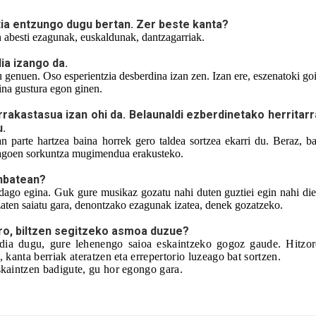
ia entzungo dugu bertan. Zer beste kanta? 
n abesti ezagunak, euskaldunak, dantzagarriak. 
a izango da.
 genuen. Oso esperientzia desberdina izan zen. Izan ere, eszenatoki goi
ina gustura egon ginen.
rakastasua izan ohi da. Belaunaldi ezberdinetako herritarr
u.
 parte hartzea baina horrek gero taldea sortzea ekarri du. Beraz, ba
 dagoen sorkuntza mugimendua erakusteko. 
unbatean?
dago egina. Guk gure musikaz gozatu nahi duten guztiei egin nahi die
aten saiatu gara, denontzako ezagunak izatea, denek gozatzeko. 
ro, biltzen segitzeko asmoa duzue?
dia dugu, gure lehenengo saioa eskaintzeko gogoz gaude. Hitzor
 kanta berriak ateratzen eta errepertorio luzeago bat sortzen. 
kaintzen badigute, gu hor egongo gara. 