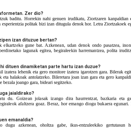
aformetan. Zer dio?
atzuk baditu. Horrekin nahi genuen irudikatu, Ziortzaren kanpaldian e
 esperientzia politak bizi izan ditugula denok hor. Letra Ziortzakoek eg
izipen izan dituzue bertan?
ok elkartzeko gune bat. Azkenean, udan denok ondo pasatzea, inon
erdinetako lagunak egitea, begiraleekin harremantzea, polita iruditz
ohi dituen dinamiketan parte hartu izan duzue?
l izatera lehenik eta gero monitore izatera igarotzen gara. Bilerak egit
k eta halakoak antolatzeko. Bileretara joan izan gara eta gero kanpaldi
e bezala joango gara, bideari segitzeko.
ga jaialdirako?
tu du. Goizean jolasak izango dira haurrentzat, bazkaria eta ge
egiraleok afaltzera goaz. Beraz, hor emango diogu bukaera egunari. 
zuen emanaldia?
o dugu azkenean, oholtza gabe, ikus-entzuleekiko gertutasun ho