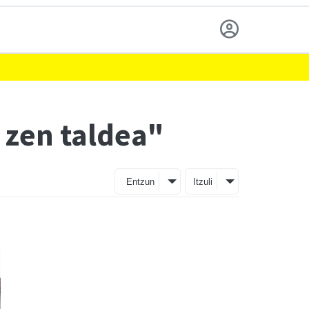
 zen taldea"
Entzun
Itzuli