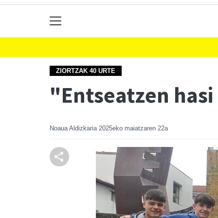
ZIORTZAK 40 URTE
"Entseatzen hasi 
Noaua Aldizkaria
2025eko maiatzaren 22a