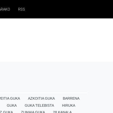
ARAKO
RSS
EITIA GUKA
AZKOITIA GUKA
BARRENA
GUKA
GUKA TELEBISTA
HIRUKA
Z GUKA
ZUMAIA GUKA
28 KANALA