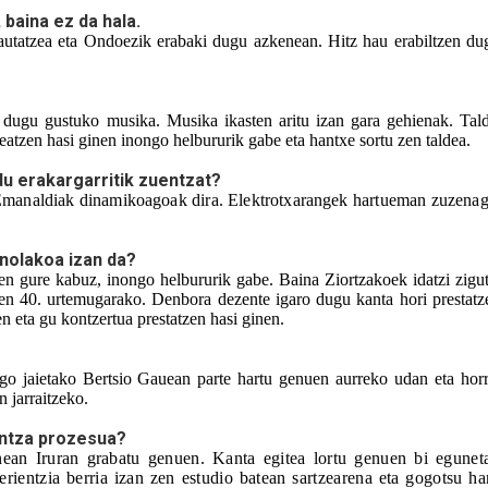
 baina ez da hala. 
autatzea eta Ondoezik erabaki dugu azkenean. Hitz hau erabiltzen dug
dugu gustuko musika. Musika ikasten aritu izan gara gehienak. Tald
seatzen hasi ginen inongo helbururik gabe eta hantxe sortu zen taldea.
du erakargarritik zuentzat? 
manaldiak dinamikoagoak dira. Elektrotxarangek hartueman zuzenag
 
 nolakoa izan da?
en gure kabuz, inongo helbururik gabe. Baina Ziortzakoek idatzi zigut
aien 40. urtemugarako. Denbora dezente igaro dugu kanta hori prestatze
en eta gu kontzertua prestatzen hasi ginen. 
go jaietako Bertsio Gauean parte hartu genuen aurreko udan eta horr
 jarraitzeko.
untza prozesua?
nean Iruran grabatu genuen. Kanta egitea lortu genuen bi eguneta
rientzia berria izan zen estudio batean sartzearena eta gogotsu har