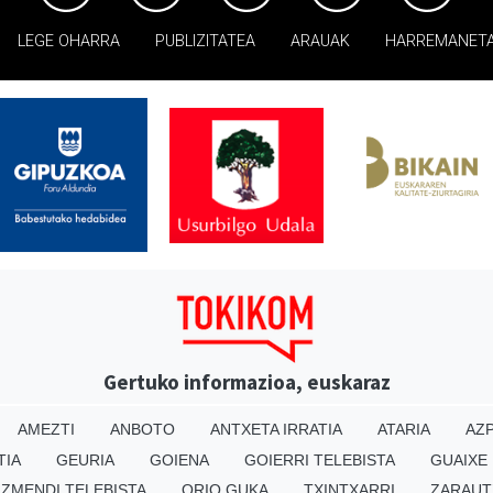
LEGE OHARRA
PUBLIZITATEA
ARAUAK
HARREMANET
Gertuko informazioa, euskaraz
AMEZTI
ANBOTO
ANTXETA IRRATIA
ATARIA
AZP
TIA
GEURIA
GOIENA
GOIERRI TELEBISTA
GUAIXE
IZMENDI TELEBISTA
ORIO GUKA
TXINTXARRI
ZARAUT