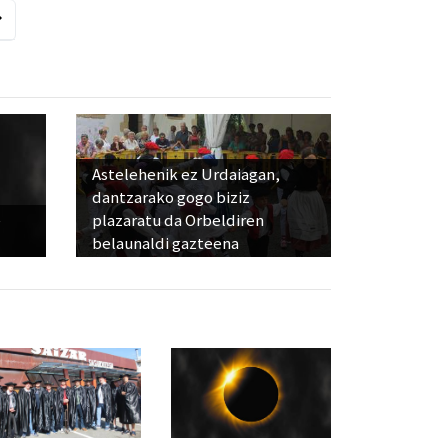
Astelehenik ez Urdaiagan,
dantzarako gogo biziz
e
plazaratu da Orbeldiren
belaunaldi gazteena