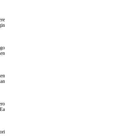
re 
in 
go 
en 
en 
an 
ro 
Ea 
ri 