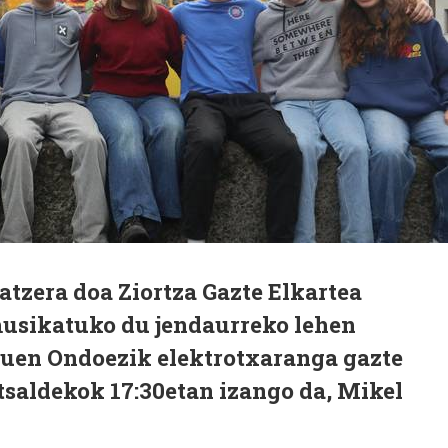
atzera doa Ziortza Gazte Elkartea
musikatuko du jendaurreko lehen
uen Ondoezik elektrotxaranga gazte
tsaldekok 17:30etan izango da, Mikel