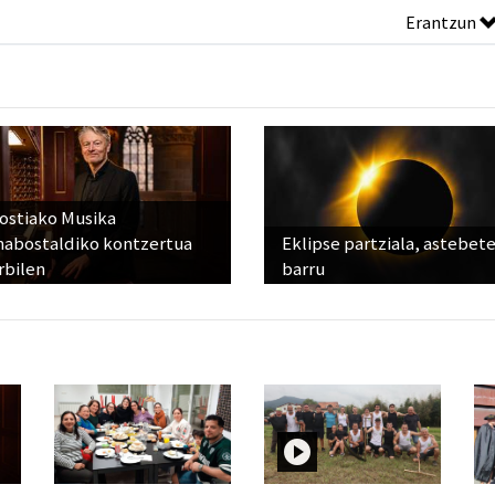
Erantzun
ostiako Musika
abostaldiko kontzertua
Eklipse partziala, astebet
rbilen
barru