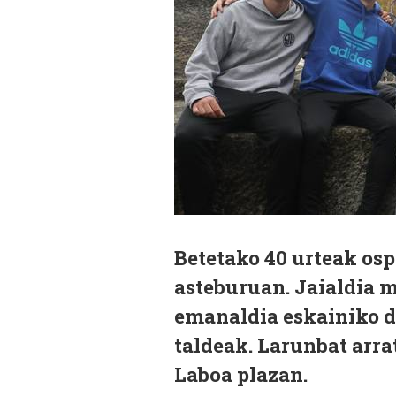
Betetako 40 urteak osp
asteburuan. Jaialdia 
emanaldia eskainiko d
taldeak. Larunbat arra
Laboa plazan.