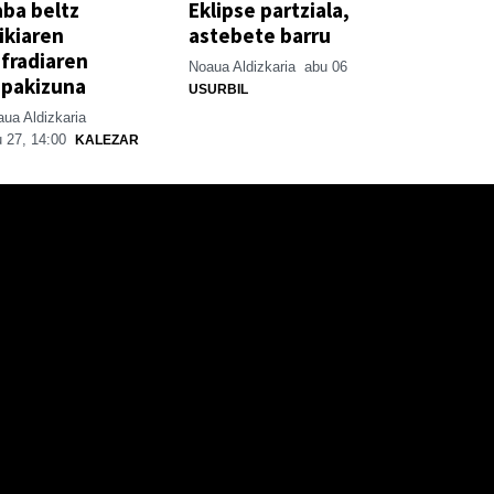
ba beltz
Eklipse partziala,
ikiaren
astebete barru
fradiaren
Noaua Aldizkaria
abu 06
spakizuna
USURBIL
ua Aldizkaria
 27, 14:00
KALEZAR