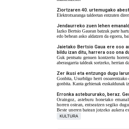
Ziortzaren 40. urtemugako abest
Elektrotxaranga taldeetan entzuten dire
Jendaurreko zuen lehen emanaldi
Iazko Bertsio Gauean batzuk parte hartu
edo behean asko aldatzen da egoera, ba
Jaietako Bertsio Gaua ere oso ar
bildu izan ditu, harrera oso ona d
Guk pentsatu genuen kontzertu horretan
aberasgarria taldeak sortzeko, herrian
Zer ikusi eta entzungo dugu lar
Gonbita, Usurbilgo herri osoarentzako 
gonbita. Kanta gehienak euskaldunak iz
Erronka astebururako, beraz. Ge
Oraingoz, asteburu honetako emanal
horren ostean, entseatzen segiko dugu,
Beste uneren batean jotzeko aukera es
KULTURA