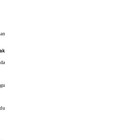
an 
ak 
da 
gu 
du 