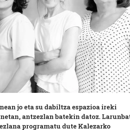
an jo eta su dabiltza espazioa ireki
onetan, antzezlan batekin datoz. Larunba
zezlana programatu dute Kalezarko