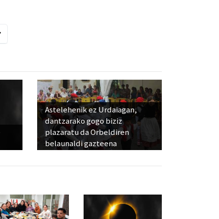
Astelehenik ez Urdaiagan,
dantzarako gogo biziz
e
plazaratu da Orbeldiren
belaunaldi gazteena