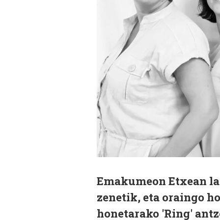
Emakumeon Etxean lane
zenetik, eta oraingo h
honetarako 'Ring' ant