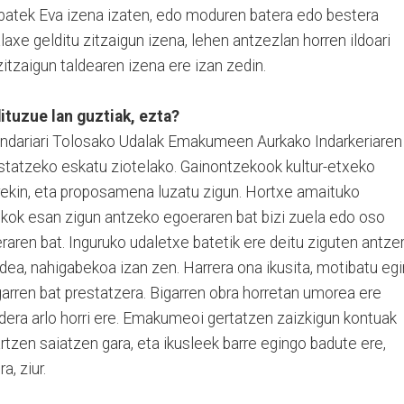
 batek Eva izena izaten, edo moduren batera edo bestera
axe gelditu zitzaigun izena, lehen antzezlan horren ildoari
 zitzaigun taldearen izena ere izan zedin.
ituzue lan guztiak, ezta?
ndariari Tolosako Udalak Emakumeen Aurkako Indarkeriaren
estatzeko eskatu ziotelako. Gainontzekook kultur-etxeko
arekin, eta proposamena luzatu zigun. Hortxe amaituko
kok esan zigun antzeko egoeraren bat bizi zuela edo oso
raren bat. Inguruko udaletxe batetik ere deitu ziguten antzer
ldea, nahigabekoa izan zen. Harrera ona ikusita, motibatu egi
garren bat prestatzera. Bigarren obra horretan umorea ere
dera arlo horri ere. Emakumeoi gertatzen zaizkigun kontuak
artzen saiatzen gara, eta ikusleek barre egingo badute ere,
, ziur.