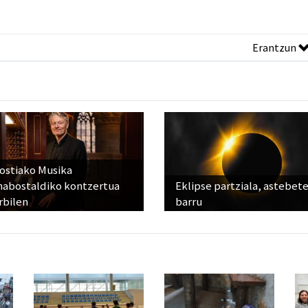
Erantzun
ostiako Musika
abostaldiko kontzertua
Eklipse partziala, astebet
rbilen
barru