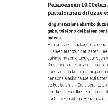
Pelaioenean 19:00eta
plataforman dituzue e
Ring antzezlana ekarriko duzue
gabe, telefono dei batean pen
batean.
Hiru antzerki dauzkagu, eta dene
ikusleen erantzun bat izaten. Fee
baina jorratzen ditugu gaur egun p
Ring honetara ekartzen ditugu, et
honetan indarkeria mahai gainean 
pertsonaia asko daude erakusten d
ez buelta eman. Eta alderantziz, 
den ikusi behar. Ikusleengan ezta
gonbidatzen ditugu. Benetako ring