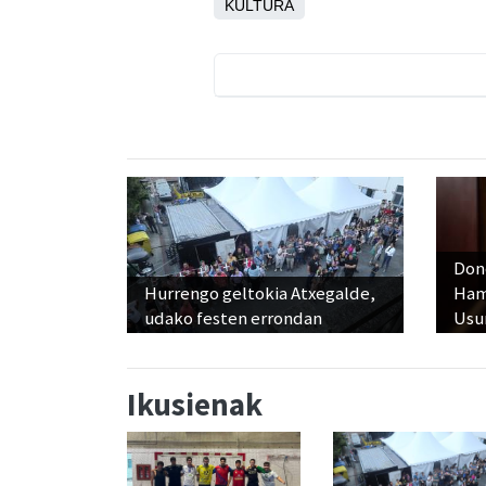
KULTURA
Don
Hurrengo geltokia Atxegalde,
Ham
udako festen errondan
Usu
Ikusienak