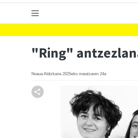
"Ring" antzezlan
Noaua Aldizkaria
2025eko maiatzaren 24a