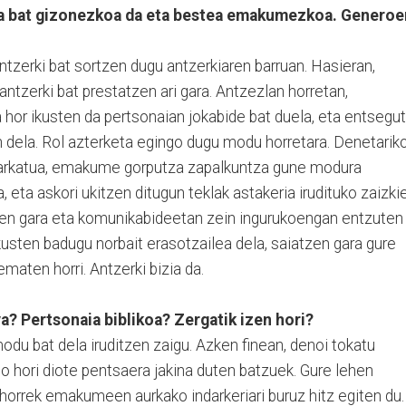
ia bat gizonezkoa da eta bestea emakumezkoa. Generoe
ntzerki bat sortzen dugu antzerkiaren barruan. Hasieran,
 antzerki bat prestatzen ari gara. Antzezlan horretan,
 hor ikusten da pertsonaian jokabide bat duela, eta entsegut
n dela. Rol azterketa egingo dugu modu horretara. Denetarik
riarkatua, emakume gorputza zapalkuntza gune modura
 eta askori ukitzen ditugun teklak astakeria irudituko zaizkie
zen gara eta komunikabideetan zein ingurukoengan entzuten
kusten badugu norbait erasotzailea dela, saiatzen gara gure
maten horri. Antzerki bizia da.
a? Pertsonaia biblikoa? Zergatik izen hori?
du bat dela iruditzen zaigu. Azken finean, denoi tokatu
do hori diote pentsaera jakina duten batzuek. Gure lehen
horrek emakumeen aurkako indarkeriari buruz hitz egiten du.