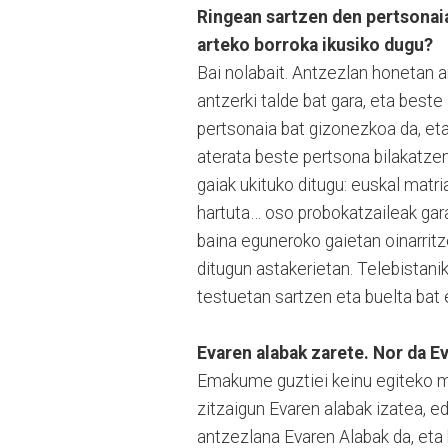
Ringean sartzen den pertsona
arteko borroka ikusiko dugu?
Bai nolabait. Antzezlan honetan a
antzerki talde bat gara, eta beste
pertsonaia bat gizonezkoa da, eta
aterata beste pertsona bilakatze
gaiak ukituko ditugu: euskal mat
hartuta… oso probokatzaileak gara,
baina eguneroko gaietan oinarrit
ditugun astakerietan. Telebistani
testuetan sartzen eta buelta bat e
Evaren alabak zarete. Nor da Ev
Emakume guztiei keinu egiteko mo
zitzaigun Evaren alabak izatea, e
antzezlana Evaren Alabak da, eta 