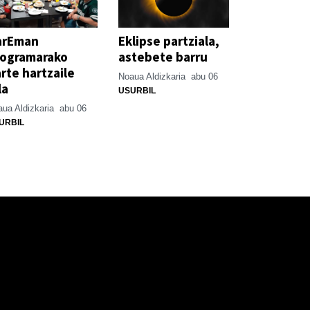
arEman
Eklipse partziala,
rogramarako
astebete barru
rte hartzaile
Noaua Aldizkaria
abu 06
la
USURBIL
ua Aldizkaria
abu 06
URBIL