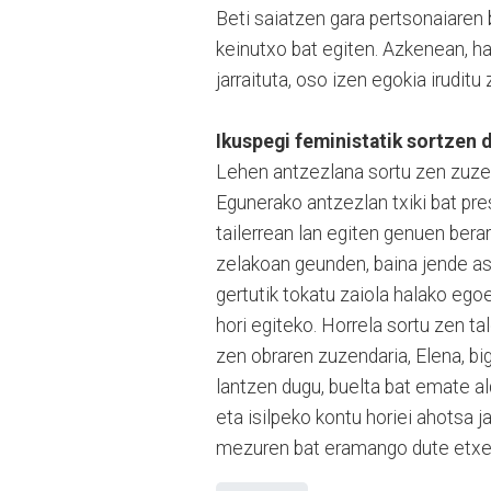
Beti saiatzen gara pertsonaiaren
keinutxo bat egiten. Azkenean, hal
jarraituta, oso izen egokia iruditu
Ikuspegi feministatik sortzen d
Lehen antzezlana sortu zen zuze
Egunerako antzezlan txiki bat pr
tailerrean lan egiten genuen ber
zelakoan geunden, baina jende as
gertutik tokatu zaiola halako egoe
hori egiteko. Horrela sortu zen ta
zen obraren zuzendaria, Elena, bi
lantzen dugu, buelta bat emate al
eta isilpeko kontu horiei ahotsa j
mezuren bat eramango dute etxera