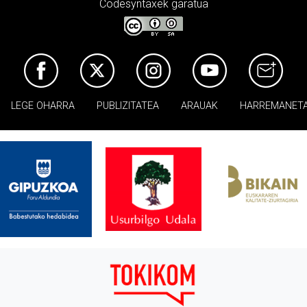
Codesyntaxek garatua
LEGE OHARRA
PUBLIZITATEA
ARAUAK
HARREMANET