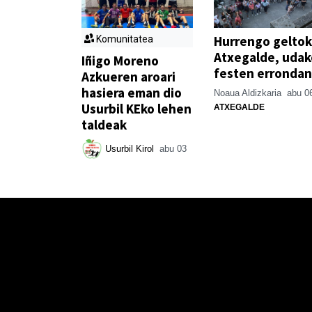
Hurrengo geltok
Komunitatea
Atxegalde, udak
Iñigo Moreno
festen errondan
Azkueren aroari
hasiera eman dio
Noaua Aldizkaria
abu 0
Usurbil KEko lehen
ATXEGALDE
taldeak
Usurbil Kirol
abu 03