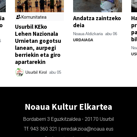
ia
Andatza zaintzeko
H
Komunitatea
o
deia
p
Usurbil KEko
pa
Lehen Nazionala
Noaua Aldizkaria
abu 06
bi
Urnietan gogotsu
URDAIAGA
6
lanean, aurpegi
Noa
berriekin eta giro
US
apartarekin
Usurbil Kirol
abu 05
Noaua Kultur Elkartea
Bordaberri 3 Eguzkitzaldea - 20170 Usurbil
Tf: 943 360 321 | erredakzioa@noaua.eus