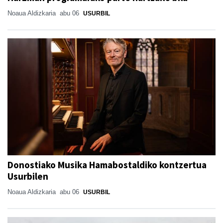
Noaua Aldizkaria
abu 06
USURBIL
Donostiako Musika Hamabostaldiko kontzertua
Usurbilen
Noaua Aldizkaria
abu 06
USURBIL