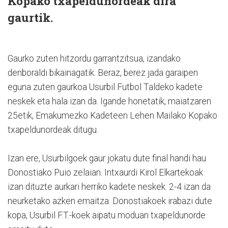
Kopako txapeldunordeak dira
gaurtik.
Gaurko zuten hitzordu garrantzitsua, izandako
denboraldi bikainagatik. Beraz, berez jada garaipen
eguna zuten gaurkoa Usurbil Futbol Taldeko kadete
neskek eta hala izan da. Igande honetatik, maiatzaren
25etik, Emakumezko Kadeteen Lehen Mailako Kopako
txapeldunordeak ditugu.
Izan ere, Usurbilgoek gaur jokatu dute final handi hau
Donostiako Puio zelaian. Intxaurdi Kirol Elkartekoak
izan dituzte aurkari herriko kadete neskek. 2-4 izan da
neurketako azken emaitza. Donostiakoek irabazi dute
kopa, Usurbil F.T.-koek aipatu moduan txapeldunorde