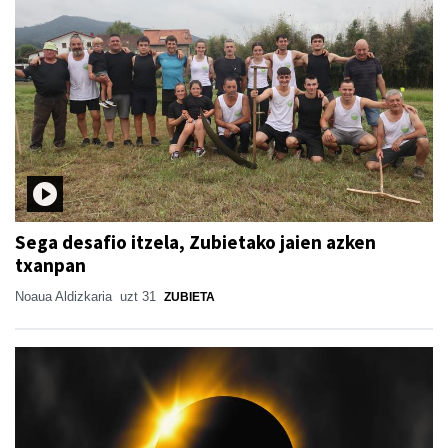
Sega desafio itzela, Zubietako jaien azken
txanpan
Noaua Aldizkaria
uzt 31
ZUBIETA