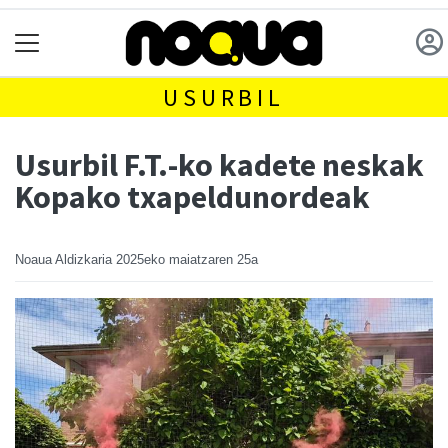
USURBIL
Usurbil F.T.-ko kadete neskak
Kopako txapeldunordeak
Noaua Aldizkaria
2025eko maiatzaren 25a