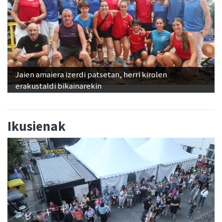
Jaien amaiera izerdi patsetan, herri kirolen
erakustaldi bikainarekin
Ikusienak