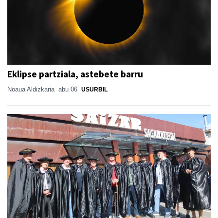
Eklipse partziala, astebete barru
Noaua Aldizkaria
abu 06
USURBIL