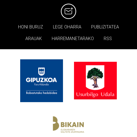
HONI BURUZ
LEGE OHARRA
PUBLIZITATEA
ARAUAK
HARREMANETARAKO
RSS