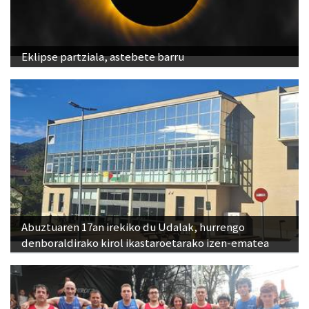
Eklipse partziala, astebete barru
Abuztuaren 17an irekiko du Udalak, hurrengo
denboraldirako kirol ikastaroetarako izen-ematea