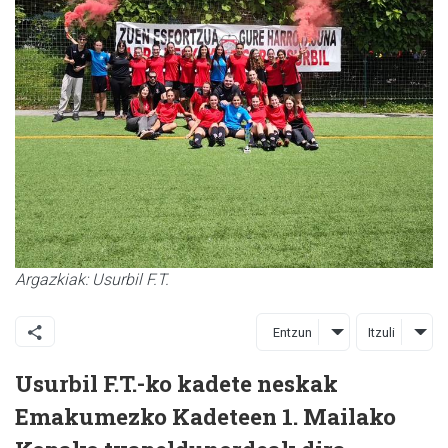
Argazkiak: Usurbil F.T.
Entzun
Itzuli
Usurbil F.T.-ko kadete neskak
Emakumezko Kadeteen 1. Mailako