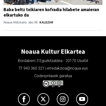
Baba beltz txikiaren kofradia hilabete amaieran
elkartuko da
Noaua Aldizkaria
abu 06
KALEZAR
Noaua Kultur Elkartea
Bordaberri 3 Eguzkitzaldea - 20170 Usurbil
Tf: 943 360 321 | erredakzioa@noaua.eus
Codesyntaxek garatua