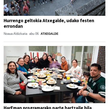
Hurrengo geltokia Atxegalde, udako festen
errondan
Noaua Aldizkaria
abu 06
ATXEGALDE
HarEman programarako parte hartzaile bila