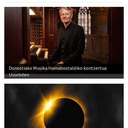
Donostiako Musika Hamabostaldiko kontzertua
Usurbilen