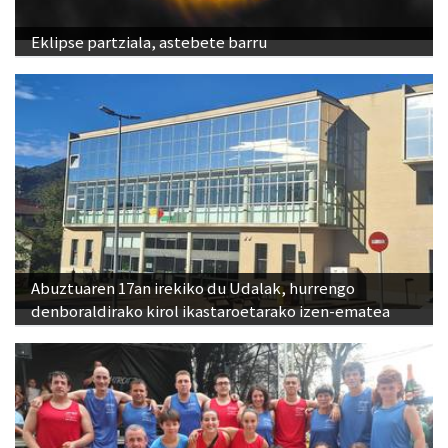
Eklipse partziala, astebete barru
Abuztuaren 17an irekiko du Udalak, hurrengo
denboraldirako kirol ikastaroetarako izen-ematea