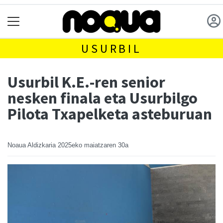
USURBIL
Usurbil K.E.-ren senior
nesken finala eta Usurbilgo
Pilota Txapelketa asteburuan
Noaua Aldizkaria
2025eko maiatzaren 30a