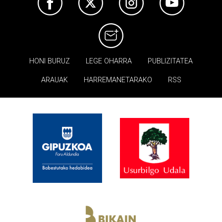
HONI BURUZ
LEGE OHARRA
PUBLIZITATEA
ARAUAK
HARREMANETARAKO
RSS