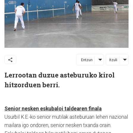
Entzun
Itzuli
Lerrootan duzue asteburuko kirol
hitzorduen berri.
Senior nesken eskubaloi taldearen finala
Usurbil K.E.-ko senior mutilak asteburuan lehen nazional
mailara igo ondoren, senior nesken txanda orain.