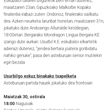
Eskubaloi taldeen bilgunetik berri eman dutenez,
maiatzaren 23an, Gipuzkoako Malkorbe Kopako
finalerdia irabazi zuten. Ondorioz, finalerako sailkatu
dira. Azken neurketa larunbat honetan, maiatzaren 31n,
jokatuko dute Andoaingo Allurralde kiroldegian,
18:00etan. Bergarako Mondragon Lingua Bergara KE
izango dute aurkari. Usurbil K.E. eskubaloi elkartetik
adierazi dutenez, "jendea bertara joatera gonbidatu
nahiko genuke", pasa den asteburuan senior mutilekin
egin bezala.
Usurbilgo eskuz binakako txapelketa
Asteburuan partida hauek jokatuko dira frontoian:
Maiatzak 30, ostirala
18:00
Nagusiak: