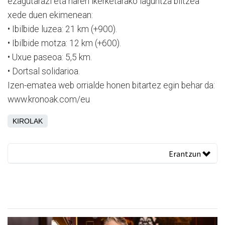
ezagutarazi eta haren ikerketarako laguntza biltzea
xede duen ekimenean:
• Ibilbide luzea: 21 km (+900).
• Ibilbide motza: 12 km (+600).
• Uxue paseoa: 5,5 km.
• Dortsal solidarioa.
Izen-ematea web orrialde honen bitartez egin behar da:
www.kronoak.com/eu
KIROLAK
Erantzun