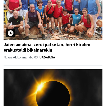
Jaien amaiera izerdi patsetan, herri kirolen
erakustaldi bikainarekin
Noaua Aldizkaria
abu 03
URDAIAGA