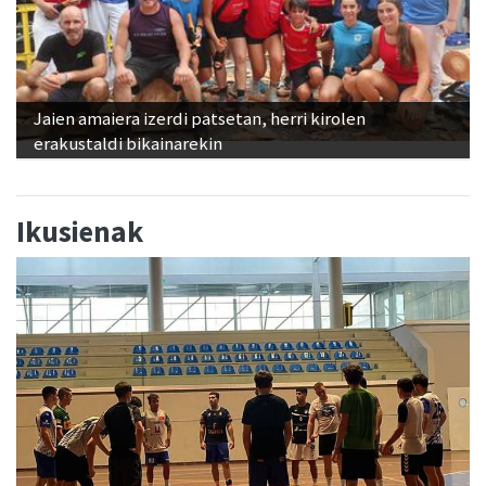
Jaien amaiera izerdi patsetan, herri kirolen
erakustaldi bikainarekin
Ikusienak