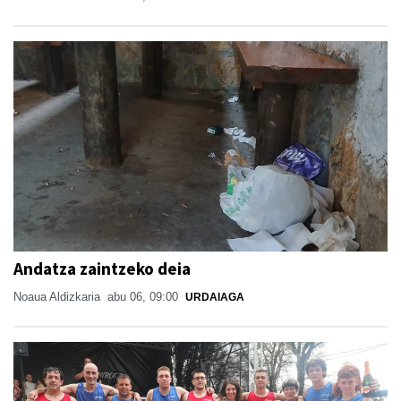
Andatza zaintzeko deia
Noaua Aldizkaria
abu 06, 09:00
URDAIAGA