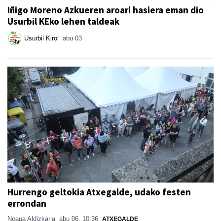
Iñigo Moreno Azkueren aroari hasiera eman dio
Usurbil KEko lehen taldeak
Usurbil Kirol
abu 03
Hurrengo geltokia Atxegalde, udako festen
errondan
Noaua Aldizkaria
abu 06, 10:36
ATXEGALDE