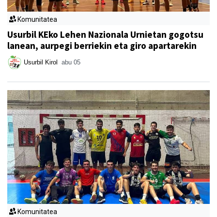
Komunitatea
Usurbil KEko Lehen Nazionala Urnietan gogotsu
lanean, aurpegi berriekin eta giro apartarekin
Usurbil Kirol
abu 05
Komunitatea