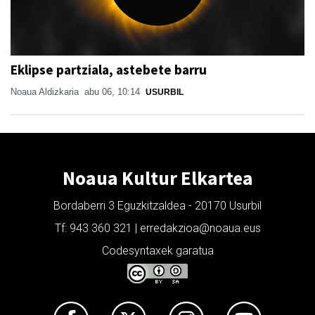
Eklipse partziala, astebete barru
Noaua Aldizkaria
abu 06, 10:14
USURBIL
Noaua Kultur Elkartea
Bordaberri 3 Eguzkitzaldea - 20170 Usurbil
Tf: 943 360 321 | erredakzioa@noaua.eus
Codesyntaxek garatua