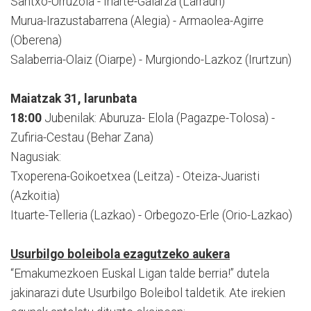
Santxo-Urruzola - Iriarte-Galarza (Larraun)
Murua-Irazustabarrena (Alegia) - Armaolea-Agirre
(Oberena)
Salaberria-Olaiz (Oiarpe) - Murgiondo-Lazkoz (Irurtzun)
Maiatzak 31, larunbata
18:00
Jubenilak: Aburuza- Elola (Pagazpe-Tolosa) -
Zufiria-Cestau (Behar Zana)
Nagusiak:
Txoperena-Goikoetxea (Leitza) - Oteiza-Juaristi
(Azkoitia)
Ituarte-Telleria (Lazkao) - Orbegozo-Erle (Orio-Lazkao)
Usurbilgo boleibola ezagutzeko aukera
“Emakumezkoen Euskal Ligan talde berria!” dutela
jakinarazi dute Usurbilgo Boleibol taldetik. Ate irekien