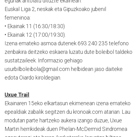
egunak antolatu dituzte ekainean:
Euskal Liga 2, neskak eta Gipuzkoako jubenil
femeninoa:
• Ekainak 11 (16:30/18:30)
• Ekainak 12 (17:00/19:30).
Izena emateko asmoa dutenek 693 240 235 telefono
zenbakira deitzeko eskaera luzatu dute boleibol taldeko
sustatzaileek. Informazio gehiago
usurbilboleibola@gmail.com helbidean jaso daiteke
edota Oiardo kiroldegian.
Uxue Trail
Ekainaren 15eko elkartasun ekimenean izena emateko
epealdiak zabalik segitzen du kronoak.com atarian. Lau
modutan parte hartzeko aukera izango duzue, Uxue
Martin herrikideak duen Phelan-McDermid Sindromea