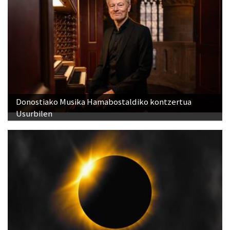
Donostiako Musika Hamabostaldiko kontzertua
Usurbilen