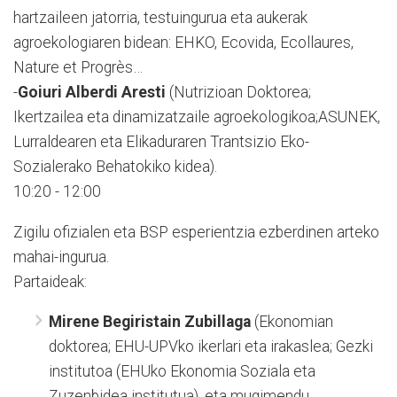
hartzaileen jatorria, testuingurua eta aukerak
agroekologiaren bidean: EHKO, Ecovida, Ecollaures,
Nature et Progrès…
-
Goiuri Alberdi Aresti
(Nutrizioan Doktorea;
Ikertzailea eta dinamizatzaile agroekologikoa;ASUNEK,
Lurraldearen eta Elikaduraren Trantsizio Eko-
Sozialerako Behatokiko kidea).
10:20 - 12:00
Zigilu ofizialen eta BSP esperientzia ezberdinen arteko
mahai-ingurua.
Partaideak:
Mirene Begiristain Zubillaga
(Ekonomian
doktorea; EHU-UPVko ikerlari eta irakaslea; Gezki
institutoa (EHUko Ekonomia Soziala eta
Zuzenbidea institutua), eta mugimendu