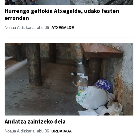
Hurrengo geltokia Atxegalde, udako festen
errondan
Noaua Aldizkaria
abu 06
ATXEGALDE
Andatza zaintzeko deia
Noaua Aldizkaria
abu 06
URDAIAGA