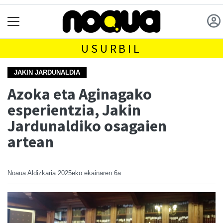
USURBIL
JAKIN JARDUNALDIA
Azoka eta Aginagako
esperientzia, Jakin
Jardunaldiko osagaien
artean
Noaua Aldizkaria
2025eko ekainaren 6a