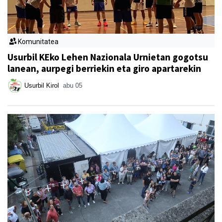
Komunitatea
Usurbil KEko Lehen Nazionala Urnietan gogotsu
lanean, aurpegi berriekin eta giro apartarekin
Usurbil Kirol
abu 05