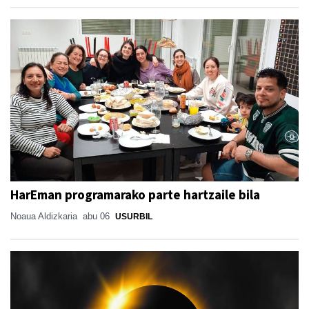
HarEman programarako parte hartzaile bila
Noaua Aldizkaria
abu 06
USURBIL