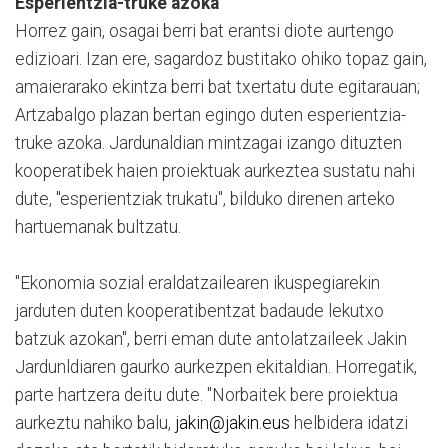
Esperientzia-truke azoka
Horrez gain, osagai berri bat erantsi diote aurtengo
edizioari. Izan ere, sagardoz bustitako ohiko topaz gain,
amaierarako ekintza berri bat txertatu dute egitarauan;
Artzabalgo plazan bertan egingo duten esperientzia-
truke azoka. Jardunaldian mintzagai izango dituzten
kooperatibek haien proiektuak aurkeztea sustatu nahi
dute, "esperientziak trukatu", bilduko direnen arteko
hartuemanak bultzatu.
"Ekonomia sozial eraldatzailearen ikuspegiarekin
jarduten duten kooperatibentzat badaude lekutxo
batzuk azokan", berri eman dute antolatzaileek Jakin
Jardunldiaren gaurko aurkezpen ekitaldian. Horregatik,
parte hartzera deitu dute. "Norbaitek bere proiektua
aurkeztu nahiko balu,
jakin@jakin.eus
helbidera idatzi