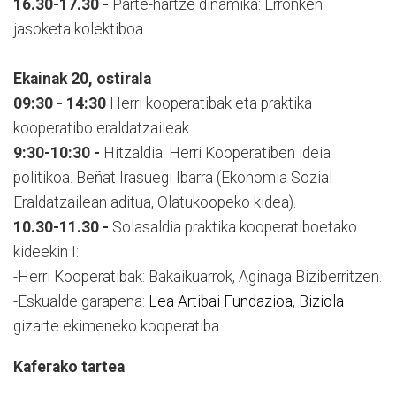
16.30-17.30 -
Parte-hartze dinamika: Erronken
jasoketa kolektiboa.
Ekainak 20, ostirala
09:30 - 14:30
Herri kooperatibak eta praktika
kooperatibo eraldatzaileak.
9:30-10:30 -
Hitzaldia: Herri Kooperatiben ideia
politikoa. Beñat Irasuegi Ibarra (Ekonomia Sozial
Eraldatzailean aditua, Olatukoopeko kidea).
10.30-11.30 -
Solasaldia praktika kooperatiboetako
kideekin I:
-Herri Kooperatibak: Bakaikuarrok, Aginaga Biziberritzen.
-Eskualde garapena:
Lea Artibai Fundazioa
,
Biziola
gizarte ekimeneko kooperatiba.
Kaferako tartea