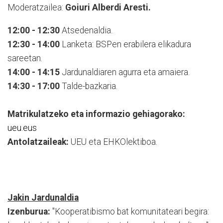
Moderatzailea:
Goiuri Alberdi Aresti.
12:00 - 12:30
Atsedenaldia.
12:30 - 14:00
Lanketa: BSPen erabilera elikadura
sareetan.
14:00 - 14:15
Jardunaldiaren agurra eta amaiera.
14:30 - 17:00
Talde-bazkaria.
Matrikulatzeko eta informazio gehiagorako:
ueu.eus
Antolatzaileak:
UEU eta EHKOlektiboa.
Jakin Jardunaldia
Izenburua:
"Kooperatibismo bat komunitateari begira: