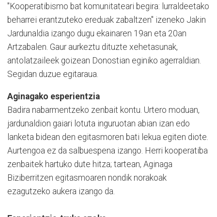
"Kooperatibismo bat komunitateari begira: lurraldeetako
beharrei erantzuteko ereduak zabaltzen" izeneko Jakin
Jardunaldia izango dugu ekainaren 19an eta 20an
Artzabalen. Gaur aurkeztu dituzte xehetasunak,
antolatzaileek goizean Donostian eginiko agerraldian.
Segidan duzue egitaraua.
Aginagako esperientzia
Badira nabarmentzeko zenbait kontu. Urtero moduan,
jardunaldion gaiari lotuta inguruotan abian izan edo
lanketa bidean den egitasmoren bati lekua egiten diote.
Aurtengoa ez da salbuespena izango. Herri kooperatiba
zenbaitek hartuko dute hitza; tartean, Aginaga
Biziberritzen egitasmoaren nondik norakoak
ezagutzeko aukera izango da.