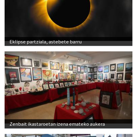
Eklipse partziala, astebete barru
Zenbait ikastaroetan izena emateko aukera