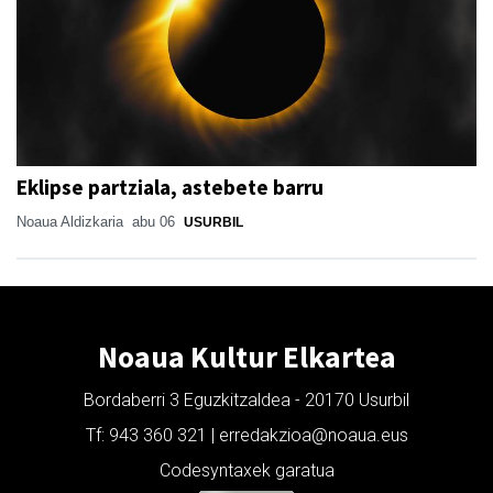
Eklipse partziala, astebete barru
Noaua Aldizkaria
abu 06
USURBIL
Noaua Kultur Elkartea
Bordaberri 3 Eguzkitzaldea - 20170 Usurbil
Tf: 943 360 321 | erredakzioa@noaua.eus
Codesyntaxek garatua