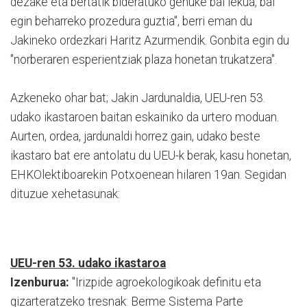
dezake eta bertatik bideratuko genuke bai lekua, bai
egin beharreko prozedura guztia", berri eman du
Jakineko ordezkari Haritz Azurmendik. Gonbita egin du
"norberaren esperientziak plaza honetan trukatzera".
Azkeneko ohar bat; Jakin Jardunaldia, UEU-ren 53.
udako ikastaroen baitan eskainiko da urtero moduan.
Aurten, ordea, jardunaldi horrez gain, udako beste
ikastaro bat ere antolatu du UEU-k berak, kasu honetan,
EHKOlektiboarekin Potxoenean hilaren 19an. Segidan
dituzue xehetasunak:
UEU-ren 53. udako ikastaroa
Izenburua:
"Irizpide agroekologikoak definitu eta
gizarteratzeko tresnak: Berme Sistema Parte