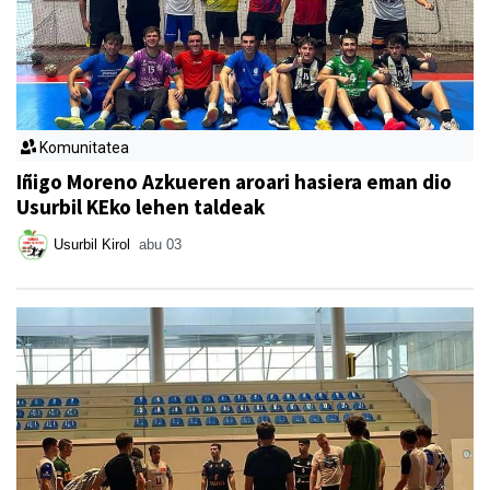
Komunitatea
Iñigo Moreno Azkueren aroari hasiera eman dio
Usurbil KEko lehen taldeak
Usurbil Kirol
abu 03