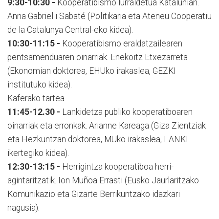
9:30-10:30 -
Kooperatibismo lurraldetua Katalunian.
Anna Gabriel i Sabaté (Politikaria eta Ateneu Cooperatiu
de la Catalunya Central-eko kidea).
10:30-11:15 -
Kooperatibismo eraldatzailearen
pentsamenduaren oinarriak. Enekoitz Etxezarreta
(Ekonomian doktorea, EHUko irakaslea, GEZKI
institutuko kidea).
Kaferako tartea
11:45-12.30 -
Lankidetza publiko kooperatiboaren
oinarriak eta erronkak. Arianne Kareaga (Giza Zientziak
eta Hezkuntzan doktorea, MUko irakaslea, LANKI
ikertegiko kidea).
12:30-13:15 -
Herrigintza kooperatiboa herri-
agintaritzatik. Ion Muñoa Errasti (Eusko Jaurlaritzako
Komunikazio eta Gizarte Berrikuntzako idazkari
nagusia).