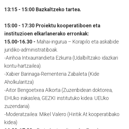
13:15 - 15:00 Bazkaltzeko tartea.
15:00 - 17:30 Proiektu kooperatiboen eta
instituzioen elkarlanerako erronkak:
15.00-16.30 -
Mahai-ingurua – Korapilo eta askabide
juridiko-administratiboak.
-Ainhoa Intxaurrandieta Ezkurra (Udalbiltzako idazkari
kontu-hartzailea).
-Xabier Barinaga-Rementeria Zabaleta (Kide
Aholkularitza)
-Aitor Bengoetxea Alkorta (Zuzenbidean doktorea,
EHUko irakaslea, GEZKI institutuko kidea. UEUko
zuzendaria).
-Moderatzailea: Mikel Valero (Hiritik At kooperatibako
kidea)