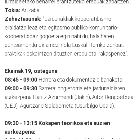
lurraldeetako beharrei erantzuteko ereduak zabaltzen".
Tokia:
Artzabal.
Zehaztasunak:
"Jardunaldiak kooperatibismo
eraldatzaileaz eta egitasmo publiko-komunitario-
kooperatiboaz gogoeta egin nahi du, hala haren
pentsamendu-oinarriez, nola Euskal Herriko zenbait
praktikak eskaintzen dituzten eredu eta irakaspenez".
Ekainak 19, osteguna
08:45 - 09:00
Harrera eta dokumentazio banaketa.
09:00 - 09:30
Sarrera: ongietorria eta jardunaldiaren
aurkezpena:Haritz Azurmendi (Jakin), Aitor Bengoetxea
(UEU), Agurtzane Solaberrieta (Usurbilgo Udala).
09:30 - 13:15 Kokapen teorikoa eta auzien
aurkezpena: