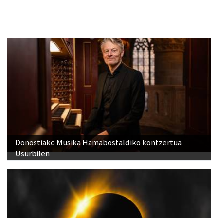
Donostiako Musika Hamabostaldiko kontzertua
Usurbilen