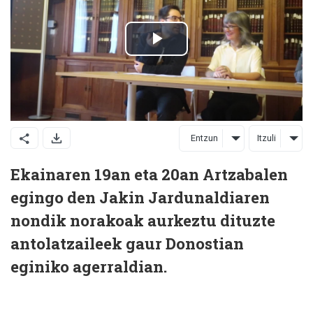
Entzun
Itzuli
Ekainaren 19an eta 20an Artzabalen
egingo den Jakin Jardunaldiaren
nondik norakoak aurkeztu dituzte
antolatzaileek gaur Donostian
eginiko agerraldian.