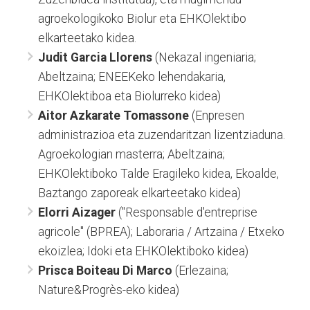
agroekologikoko Biolur eta EHKOlektibo
elkarteetako kidea.
Judit Garcia Llorens
(Nekazal ingeniaria;
Abeltzaina; ENEEKeko lehendakaria,
EHKOlektiboa eta Biolurreko kidea)
Aitor Azkarate Tomassone
(Enpresen
administrazioa eta zuzendaritzan lizentziaduna.
Agroekologian masterra; Abeltzaina;
EHKOlektiboko Talde Eragileko kidea, Ekoalde,
Baztango zaporeak elkarteetako kidea)
Elorri Aizager
("Responsable d'entreprise
agricole" (BPREA); Laboraria / Artzaina / Etxeko
ekoizlea; Idoki eta EHKOlektiboko kidea)
Prisca Boiteau Di Marco
(Erlezaina;
Nature&Progrès-eko kidea)