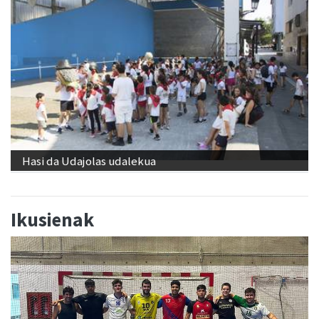
Hasi da Udajolas udalekua
Ikusienak