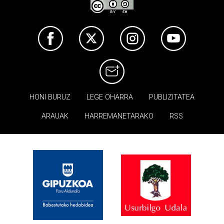
HONI BURUZ
LEGE OHARRA
PUBLIZITATEA
ARAUAK
HARREMANETARAKO
RSS