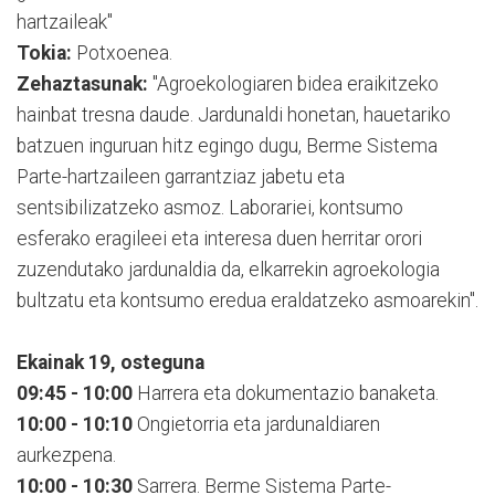
hartzaileak"
Tokia:
Potxoenea.
Zehaztasunak:
"Agroekologiaren bidea eraikitzeko
hainbat tresna daude. Jardunaldi honetan, hauetariko
batzuen inguruan hitz egingo dugu, Berme Sistema
Parte-hartzaileen garrantziaz jabetu eta
sentsibilizatzeko asmoz. Laborariei, kontsumo
esferako eragileei eta interesa duen herritar orori
zuzendutako jardunaldia da, elkarrekin agroekologia
bultzatu eta kontsumo eredua eraldatzeko asmoarekin".
Ekainak 19, osteguna
09:45 - 10:00
Harrera eta dokumentazio banaketa.
10:00 - 10:10
Ongietorria eta jardunaldiaren
aurkezpena.
10:00 - 10:30
Sarrera. Berme Sistema Parte-