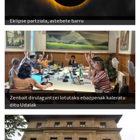
Eklipse partziala, astebete barru
Zenbait dirulaguntzei lotutako ebazpenak kaleratu
ditu Udalak