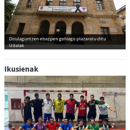
Dirulaguntzen ebazpen gehiago plazaratu ditu
Udalak
Ikusienak