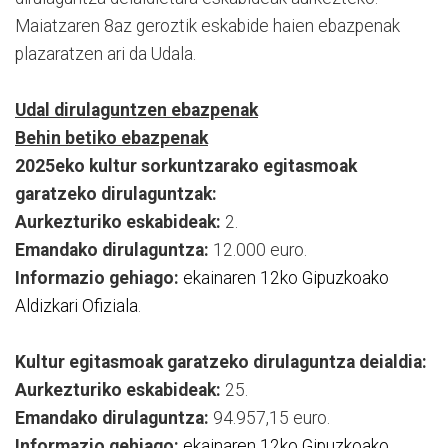
Maiatzaren 8az geroztik eskabide haien ebazpenak
plazaratzen ari da Udala.
Udal dirulaguntzen ebazpenak
Behin betiko ebazpenak
2025eko kultur sorkuntzarako egitasmoak
garatzeko dirulaguntzak:
Aurkezturiko eskabideak:
2.
Emandako dirulaguntza:
12.000 euro.
Informazio gehiago:
ekainaren 12ko Gipuzkoako
Aldizkari Ofiziala
.
Kultur egitasmoak garatzeko dirulaguntza deialdia:
Aurkezturiko eskabideak:
25.
Emandako dirulaguntza:
94.957,15 euro.
Informazio gehiago:
ekainaren 12ko Gipuzkoako