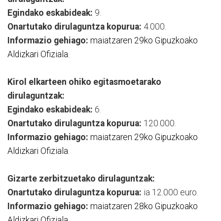
Egindako eskabideak:
9.
Onartutako dirulaguntza kopurua:
4.000.
Informazio gehiago:
maiatzaren 29ko Gipuzkoako
Aldizkari Ofiziala
.
Kirol elkarteen ohiko egitasmoetarako
dirulaguntzak:
Egindako eskabideak:
6.
Onartutako dirulaguntza kopurua:
120.000.
Informazio gehiago:
maiatzaren 29ko Gipuzkoako
Aldizkari Ofiziala
.
Gizarte zerbitzuetako dirulaguntzak:
Onartutako dirulaguntza kopurua:
ia 12.000 euro.
Informazio gehiago:
maiatzaren 28ko Gipuzkoako
Aldizkari Ofiziala.