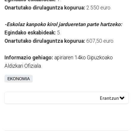
Onartutako dirulaguntza kopurua:
2.550 euro.
-Eskolaz kanpoko kirol jardueretan parte hartzeko:
Egindako eskabideak:
5.
Onartutako dirulaguntza kopurua:
607,50 euro.
Informazio gehiago:
apiriaren 14ko Gipuzkoako
Aldizkari Ofiziala
.
EKONOMIA
Erantzun