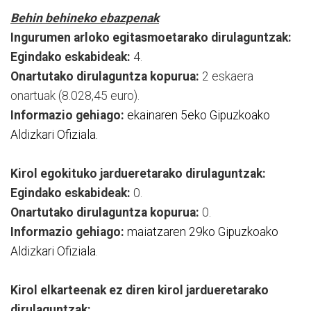
Behin behineko ebazpenak
Ingurumen arloko egitasmoetarako dirulaguntzak:
Egindako eskabideak:
4.
Onartutako dirulaguntza kopurua:
2 eskaera
onartuak (8.028,45 euro).
Informazio gehiago:
ekainaren 5eko Gipuzkoako
Aldizkari Ofiziala.
Kirol egokituko jardueretarako dirulaguntzak:
Egindako eskabideak:
0.
Onartutako dirulaguntza kopurua:
0.
Informazio gehiago:
maiatzaren 29ko Gipuzkoako
Aldizkari Ofiziala
.
Kirol elkarteenak ez diren kirol jardueretarako
dirulaguntzak: