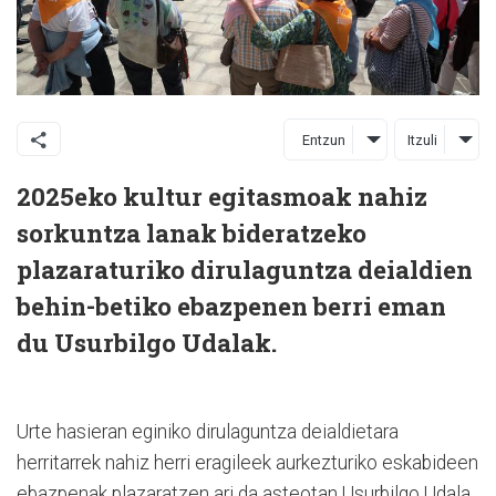
Entzun
Itzuli
2025eko kultur egitasmoak nahiz
sorkuntza lanak bideratzeko
plazaraturiko dirulaguntza deialdien
behin-betiko ebazpenen berri eman
du Usurbilgo Udalak.
Urte hasieran eginiko dirulaguntza deialdietara
herritarrek nahiz herri eragileek aurkezturiko eskabideen
ebazpenak plazaratzen ari da asteotan Usurbilgo Udala.