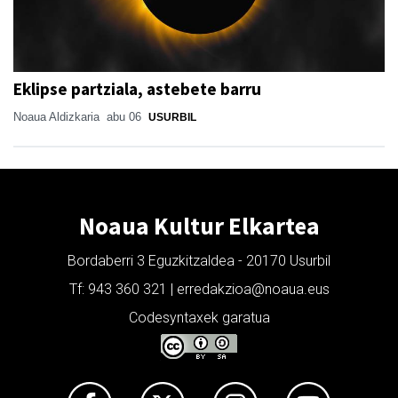
Eklipse partziala, astebete barru
Noaua Aldizkaria
abu 06
USURBIL
Noaua Kultur Elkartea
Bordaberri 3 Eguzkitzaldea - 20170 Usurbil
Tf: 943 360 321 | erredakzioa@noaua.eus
Codesyntaxek garatua