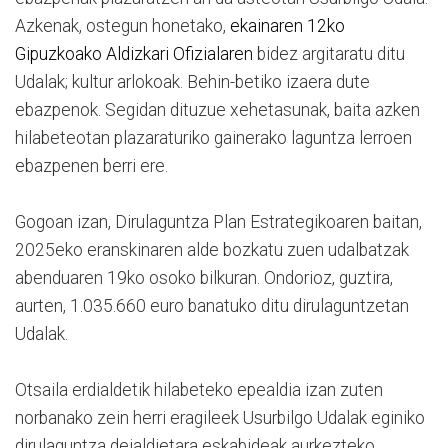
Azkenak, ostegun honetako,
ekainaren 12ko
Gipuzkoako Aldizkari Ofizialaren
bidez argitaratu ditu
Udalak; kultur arlokoak. Behin-betiko izaera dute
ebazpenok. Segidan dituzue xehetasunak, baita azken
hilabeteotan plazaraturiko gainerako laguntza lerroen
ebazpenen berri ere.
Gogoan izan, Dirulaguntza Plan Estrategikoaren baitan,
2025eko eranskinaren alde bozkatu zuen udalbatzak
abenduaren 19ko osoko bilkuran. Ondorioz, guztira,
aurten, 1.035.660 euro banatuko ditu dirulaguntzetan
Udalak.
Otsaila erdialdetik hilabeteko epealdia izan zuten
norbanako zein herri eragileek Usurbilgo Udalak eginiko
dirulaguntza deialdietara eskabideak aurkezteko.