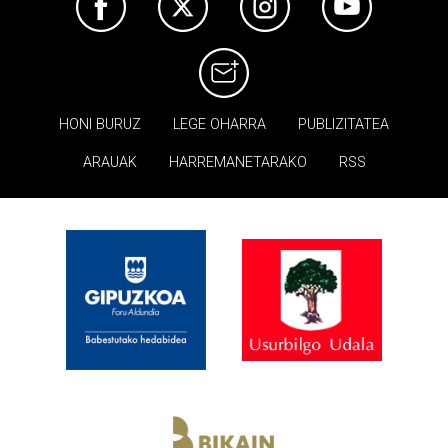
HONI BURUZ
LEGE OHARRA
PUBLIZITATEA
ARAUAK
HARREMANETARAKO
RSS