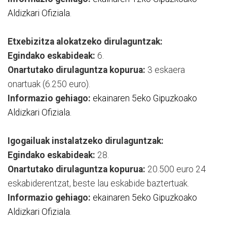
Aldizkari Ofiziala
.
Etxebizitza alokatzeko dirulaguntzak:
Egindako eskabideak:
6.
Onartutako dirulaguntza kopurua:
3 eskaera
onartuak (6.250 euro).
Informazio gehiago:
ekainaren 5eko Gipuzkoako
Aldizkari Ofiziala.
Igogailuak instalatzeko dirulaguntzak:
Egindako eskabideak:
28.
Onartutako dirulaguntza kopurua:
20.500 euro 24
eskabiderentzat, beste lau eskabide baztertuak.
Informazio gehiago:
ekainaren 5eko Gipuzkoako
Aldizkari Ofiziala.