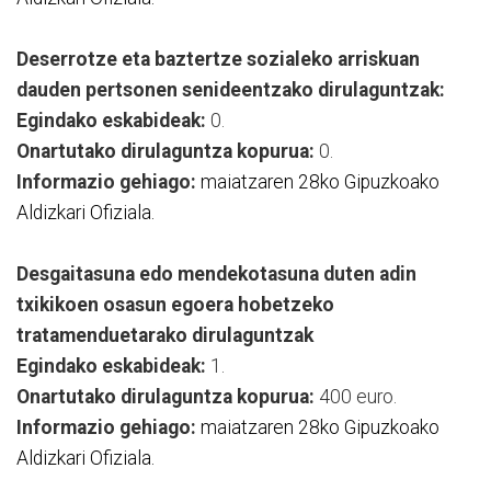
Deserrotze eta baztertze sozialeko arriskuan
dauden pertsonen senideentzako dirulaguntzak:
Egindako eskabideak:
0.
Onartutako dirulaguntza kopurua:
0.
Informazio gehiago:
maiatzaren 28ko Gipuzkoako
Aldizkari Ofiziala.
Desgaitasuna edo mendekotasuna duten adin
txikikoen osasun egoera hobetzeko
tratamenduetarako dirulaguntzak
Egindako eskabideak:
1.
Onartutako dirulaguntza kopurua:
400 euro.
Informazio gehiago:
maiatzaren 28ko Gipuzkoako
Aldizkari Ofiziala.