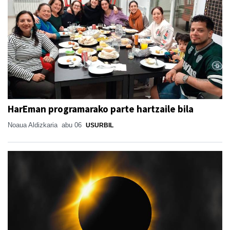
HarEman programarako parte hartzaile bila
Noaua Aldizkaria
abu 06
USURBIL