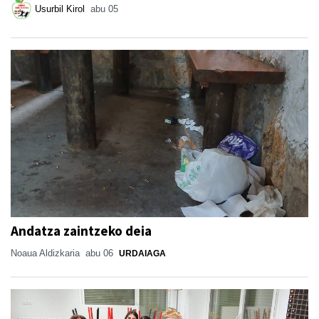
Usurbil Kirol
abu 05
Andatza zaintzeko deia
Noaua Aldizkaria
abu 06
URDAIAGA