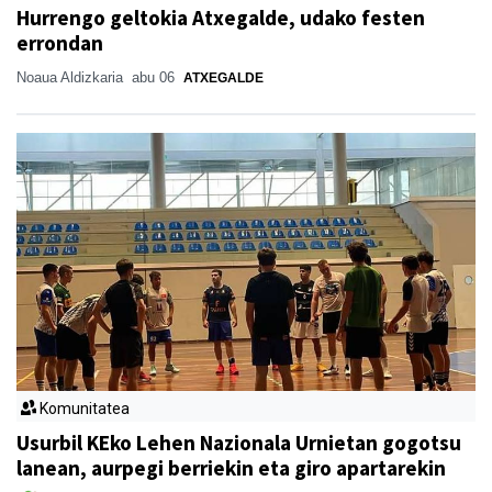
Hurrengo geltokia Atxegalde, udako festen
errondan
Noaua Aldizkaria
abu 06
ATXEGALDE
Komunitatea
Usurbil KEko Lehen Nazionala Urnietan gogotsu
lanean, aurpegi berriekin eta giro apartarekin