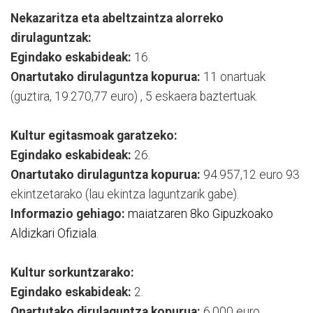
Nekazaritza eta abeltzaintza alorreko
dirulaguntzak:
Egindako eskabideak:
16.
Onartutako dirulaguntza kopurua:
11 onartuak
(guztira, 19.270,77 euro) , 5 eskaera baztertuak.
Kultur egitasmoak garatzeko:
Egindako eskabideak:
26.
Onartutako dirulaguntza kopurua:
94.957,12 euro 93
ekintzetarako (lau ekintza laguntzarik gabe).
Informazio gehiago:
maiatzaren 8ko Gipuzkoako
Aldizkari Ofiziala
.
Kultur sorkuntzarako:
Egindako eskabideak:
2.
Onartutako dirulaguntza kopurua:
6.000 euro.