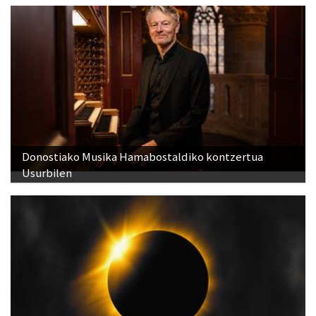
Donostiako Musika Hamabostaldiko kontzertua
Usurbilen