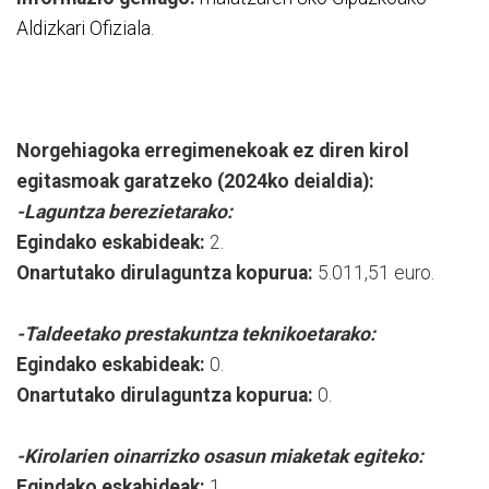
Aldizkari Ofiziala
.
Norgehiagoka erregimenekoak ez diren kirol
egitasmoak garatzeko (2024ko deialdia):
-Laguntza berezietarako:
Egindako eskabideak:
2.
Onartutako dirulaguntza kopurua:
5.011,51 euro.
-Taldeetako prestakuntza teknikoetarako:
Egindako eskabideak:
0.
Onartutako dirulaguntza kopurua:
0.
-Kirolarien oinarrizko osasun miaketak egiteko:
Egindako eskabideak:
1.