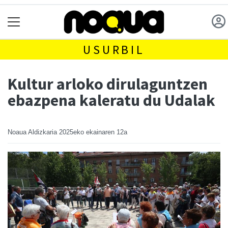
USURBIL
Kultur arloko dirulaguntzen
ebazpena kaleratu du Udalak
Noaua Aldizkaria
2025eko ekainaren 12a