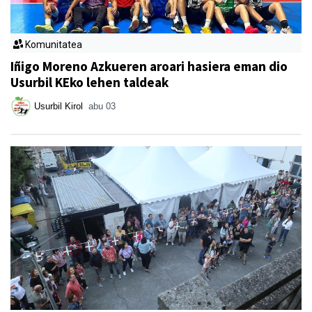
Komunitatea
Iñigo Moreno Azkueren aroari hasiera eman dio
Usurbil KEko lehen taldeak
Usurbil Kirol
abu 03