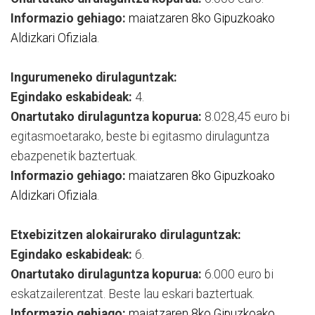
Informazio gehiago:
maiatzaren 8ko Gipuzkoako
Aldizkari Ofiziala
.
Ingurumeneko dirulaguntzak:
Egindako eskabideak:
4.
Onartutako dirulaguntza kopurua:
8.028,45 euro bi
egitasmoetarako, beste bi egitasmo dirulaguntza
ebazpenetik baztertuak.
Informazio gehiago:
maiatzaren 8ko Gipuzkoako
Aldizkari Ofiziala
.
Etxebizitzen alokairurako dirulaguntzak:
Egindako eskabideak:
6.
Onartutako dirulaguntza kopurua:
6.000 euro bi
eskatzailerentzat. Beste lau eskari baztertuak.
Informazio gehiago:
maiatzaren 8ko Gipuzkoako