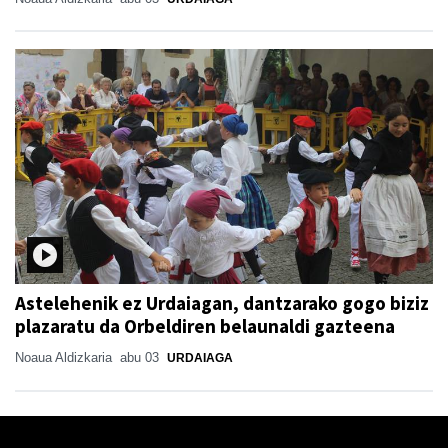
Astelehenik ez Urdaiagan, dantzarako gogo biziz
plazaratu da Orbeldiren belaunaldi gazteena
Noaua Aldizkaria
abu 03
URDAIAGA