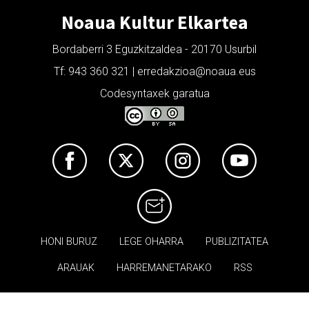
Noaua Kultur Elkartea
Bordaberri 3 Eguzkitzaldea - 20170 Usurbil
Tf: 943 360 321 | erredakzioa@noaua.eus
Codesyntaxek garatua
HONI BURUZ
LEGE OHARRA
PUBLIZITATEA
ARAUAK
HARREMANETARAKO
RSS