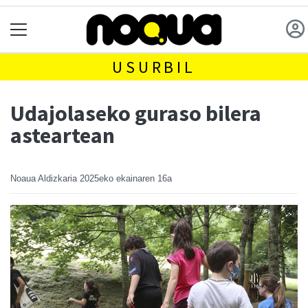
USURBIL
Udajolaseko guraso bilera
asteartean
Noaua Aldizkaria
2025eko ekainaren 16a