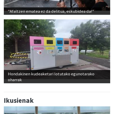
"Afaltzen ematea ez da delitua, eskubidea da!"
Hondakinen kudeaketari lotutako egunotarako
oharrak
Ikusienak