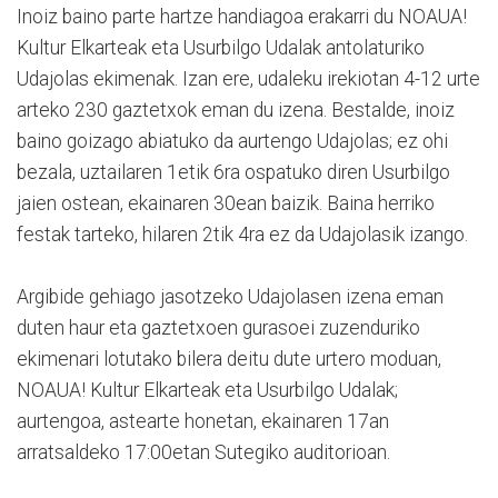
Inoiz baino parte hartze handiagoa erakarri du NOAUA!
Kultur Elkarteak eta Usurbilgo Udalak antolaturiko
Udajolas ekimenak. Izan ere, udaleku irekiotan 4-12 urte
arteko 230 gaztetxok eman du izena. Bestalde, inoiz
baino goizago abiatuko da aurtengo Udajolas; ez ohi
bezala, uztailaren 1etik 6ra ospatuko diren Usurbilgo
jaien ostean, ekainaren 30ean baizik. Baina herriko
festak tarteko, hilaren 2tik 4ra ez da Udajolasik izango.
Argibide gehiago jasotzeko Udajolasen izena eman
duten haur eta gaztetxoen gurasoei zuzenduriko
ekimenari lotutako bilera deitu dute urtero moduan,
NOAUA! Kultur Elkarteak eta Usurbilgo Udalak;
aurtengoa, astearte honetan, ekainaren 17an
arratsaldeko 17:00etan Sutegiko auditorioan.