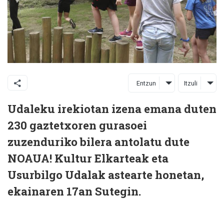
Entzun
Itzuli
Udaleku irekiotan izena emana duten
230 gaztetxoren gurasoei
zuzenduriko bilera antolatu dute
NOAUA! Kultur Elkarteak eta
Usurbilgo Udalak astearte honetan,
ekainaren 17an Sutegin.