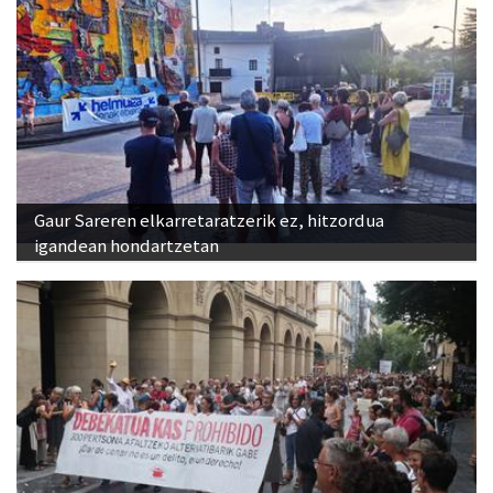
Gaur Sareren elkarretaratzerik ez, hitzordua
igandean hondartzetan