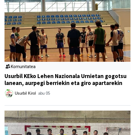
Komunitatea
Usurbil KEko Lehen Nazionala Urnietan gogotsu
lanean, aurpegi berriekin eta giro apartarekin
Usurbil Kirol
abu 05