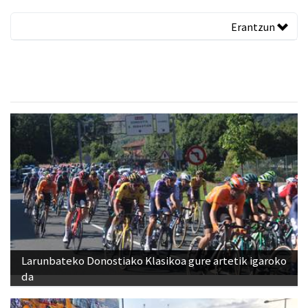
Erantzun
Larunbateko Donostiako Klasikoa gure artetik igaroko
da