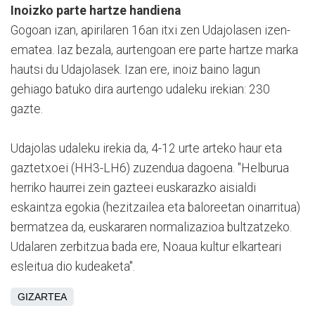
Inoizko parte hartze handiena
Gogoan izan, apirilaren 16an itxi zen Udajolasen izen-
ematea. Iaz bezala, aurtengoan ere parte hartze marka
hautsi du Udajolasek. Izan ere, inoiz baino lagun
gehiago batuko dira aurtengo udaleku irekian: 230
gazte.
Udajolas udaleku irekia da, 4-12 urte arteko haur eta
gaztetxoei (HH3-LH6) zuzendua dagoena. "Helburua
herriko haurrei zein gazteei euskarazko aisialdi
eskaintza egokia (hezitzailea eta baloreetan oinarritua)
bermatzea da, euskararen normalizazioa bultzatzeko.
Udalaren zerbitzua bada ere, Noaua kultur elkarteari
esleitua dio kudeaketa".
GIZARTEA