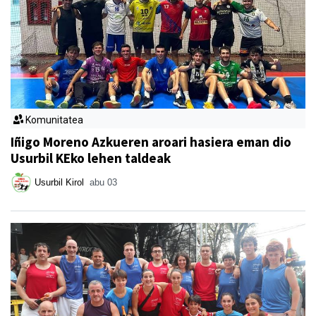
Komunitatea
Iñigo Moreno Azkueren aroari hasiera eman dio
Usurbil KEko lehen taldeak
Usurbil Kirol
abu 03