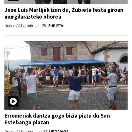
Jose Luis Martijak izan du, Zubieta festa giroan
murgilarazteko ohorea
Noaua Aldizkaria
uzt 25
ZUBIETA
Erromeriak dantza gogo bizia piztu du San
Estebango plazan
Noaua Aldizkaria
abu 03
URDAIAGA