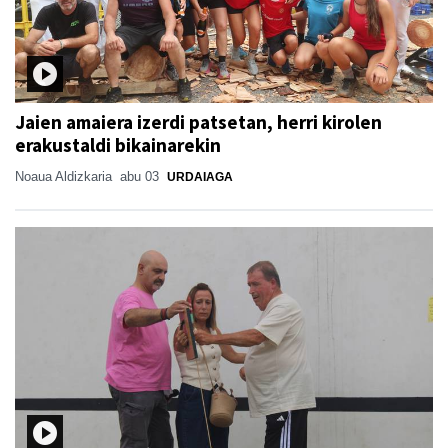
Jaien amaiera izerdi patsetan, herri kirolen
erakustaldi bikainarekin
Noaua Aldizkaria
abu 03
URDAIAGA