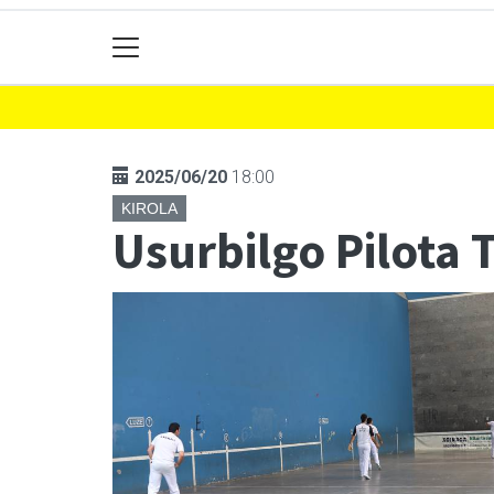
2025/06/20
18:00
KIROLA
Usurbilgo Pilota 