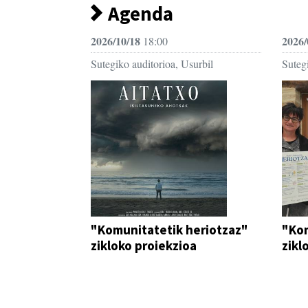
Agenda
2026/10/18
2026/
18:00
Sutegiko auditorioa, Usurbil
Sutegi
"Komunitatetik heriotzaz"
"Kom
zikloko proiekzioa
zikl
IKUS-ENTZUNEZKOA
HITZ