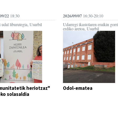
09/22
2026/09/07
18:30
16:30-20:10
 udal liburutegia, Usurbil
Udarregi ikastolaren eraikin gorr
erdiko aretoa, Usurbil
unitatetik heriotzaz"
Odol-ematea
oko solasaldia
DEIALDIA
ALDIA