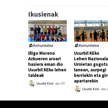
Ikusienak
Komunitatea
Komunitatea
Iñigo Moreno
Usurbil KEko
Azkueren aroari
Lehen Nazionala
hasiera eman dio
Urnietan gogot
Usurbil KEko lehen
lanean, aurpegi
taldeak
berriekin eta gir
apartarekin
Usurbil Kirol
abu 03
Usurbil Kirol
abu 