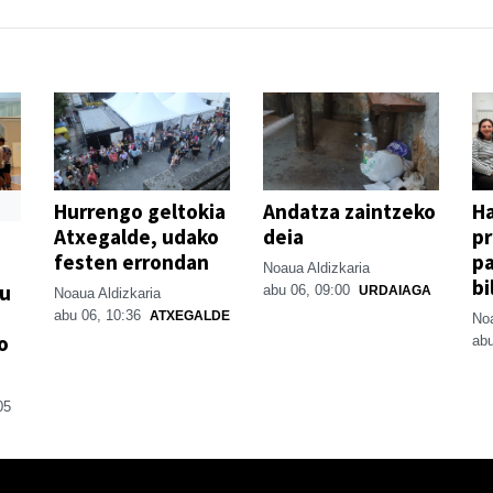
Hurrengo geltokia
Andatza zaintzeko
H
Atxegalde, udako
deia
p
festen errondan
pa
Noaua Aldizkaria
bi
su
abu 06, 09:00
URDAIAGA
Noaua Aldizkaria
abu 06, 10:36
ATXEGALDE
Noa
o
abu
05