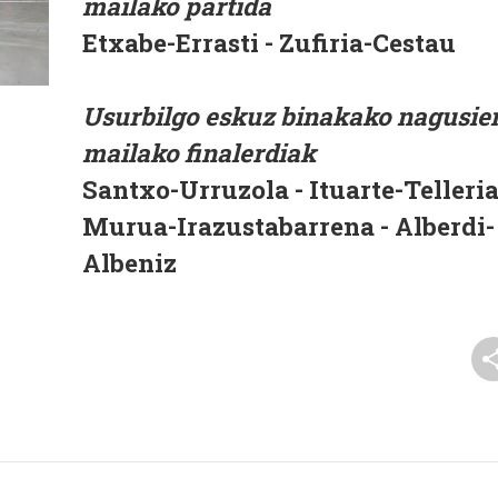
mailako partida
Etxabe-Errasti - Zufiria-Cestau
Usurbilgo eskuz binakako
nagusie
mailako finalerdiak
Santxo-Urruzola - Ituarte-Telleri
Murua-Irazustabarrena - Alberdi-
Albeniz