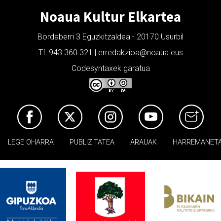
Noaua Kultur Elkartea
Bordaberri 3 Eguzkitzaldea - 20170 Usurbil
Tf: 943 360 321 | erredakzioa@noaua.eus
Codesyntaxek garatua
LEGE OHARRA
PUBLIZITATEA
ARAUAK
HARREMANET