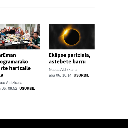
arEman
Eklipse partziala,
rogramarako
astebete barru
rte hartzaile
Noaua Aldizkaria
la
abu 06, 10:14
USURBIL
ua Aldizkaria
 06, 09:52
USURBIL