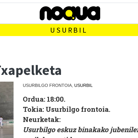
USURBIL
Txapelketa
USURBILGO FRONTOIA,
USURBIL
Ordua:
18:00.
Tokia:
Usurbilgo frontoia.
Neurketak:
Usurbilgo eskuz binakako
jubenile