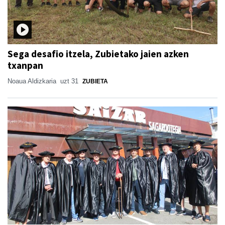
Sega desafio itzela, Zubietako jaien azken
txanpan
Noaua Aldizkaria
uzt 31
ZUBIETA