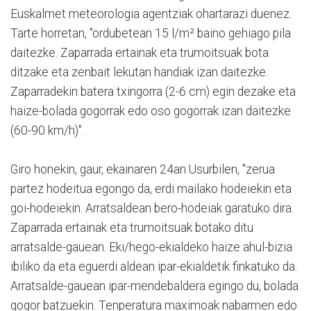
Euskalmet meteorologia agentziak ohartarazi duenez.
Tarte horretan, "ordubetean 15 l/m² baino gehiago pila
daitezke. Zaparrada ertainak eta trumoitsuak bota
ditzake eta zenbait lekutan handiak izan daitezke.
Zaparradekin batera txingorra (2-6 cm) egin dezake eta
haize-bolada gogorrak edo oso gogorrak izan daitezke
(60-90 km/h)".
Giro honekin, gaur, ekainaren 24an Usurbilen, "zerua
partez hodeitua egongo da, erdi mailako hodeiekin eta
goi-hodeiekin. Arratsaldean bero-hodeiak garatuko dira.
Zaparrada ertainak eta trumoitsuak botako ditu
arratsalde-gauean. Eki/hego-ekialdeko haize ahul-bizia
ibiliko da eta eguerdi aldean ipar-ekialdetik finkatuko da.
Arratsalde-gauean ipar-mendebaldera egingo du, bolada
gogor batzuekin. Tenperatura maximoak nabarmen edo