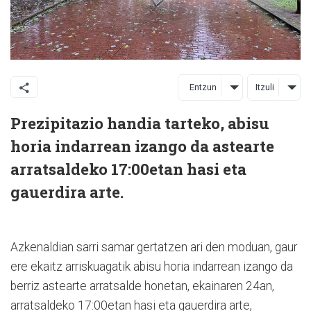
Entzun
Itzuli
Prezipitazio handia tarteko, abisu
horia indarrean izango da astearte
arratsaldeko 17:00etan hasi eta
gauerdira arte.
Azkenaldian sarri samar gertatzen ari den moduan, gaur
ere ekaitz arriskuagatik abisu horia indarrean izango da
berriz astearte arratsalde honetan, ekainaren 24an,
arratsaldeko 17:00etan hasi eta gauerdira arte,