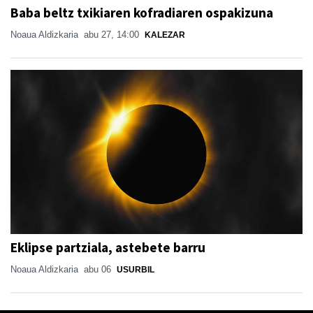
Baba beltz txikiaren kofradiaren ospakizuna
Noaua Aldizkaria
abu 27, 14:00
KALEZAR
Eklipse partziala, astebete barru
Noaua Aldizkaria
abu 06
USURBIL