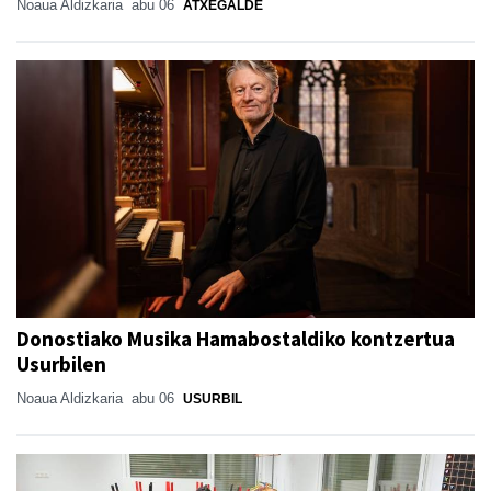
Noaua Aldizkaria
abu 06
ATXEGALDE
Donostiako Musika Hamabostaldiko kontzertua
Usurbilen
Noaua Aldizkaria
abu 06
USURBIL