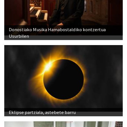
Donostiako Musika Hamabostaldiko kontzertua
Usurbilen
Eklipse partziala, astebete barru