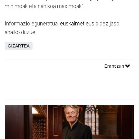
minimoak eta nahikoa maximoak".
Informazio eguneratua,
euskalmet.eus
bidez jaso
ahalko duzue.
GIZARTEA
Erantzun