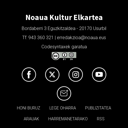
Noaua Kultur Elkartea
Bordaberri 3 Eguzkitzaldea - 20170 Usurbil
Tf: 943 360 321 | erredakzioa@noaua.eus
Codesyntaxek garatua
HONI BURUZ
LEGE OHARRA
PUBLIZITATEA
ARAUAK
HARREMANETARAKO
RSS