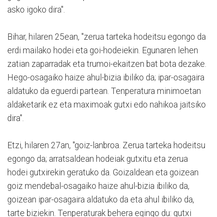
asko igoko dira".
Bihar, hilaren 25ean, "zerua tarteka hodeitsu egongo da
erdi mailako hodei eta goi-hodeiekin. Egunaren lehen
zatian zaparradak eta trumoi-ekaitzen bat bota dezake.
Hego-osagaiko haize ahul-bizia ibiliko da; ipar-osagaira
aldatuko da eguerdi partean. Tenperatura minimoetan
aldaketarik ez eta maximoak gutxi edo nahikoa jaitsiko
dira".
Etzi, hilaren 27an, "goiz-lanbroa. Zerua tarteka hodeitsu
egongo da; arratsaldean hodeiak gutxitu eta zerua
hodei gutxirekin geratuko da. Goizaldean eta goizean
goiz mendebal-osagaiko haize ahul-bizia ibiliko da,
goizean ipar-osagaira aldatuko da eta ahul ibiliko da,
tarte biziekin. Tenperaturak behera egingo du: gutxi