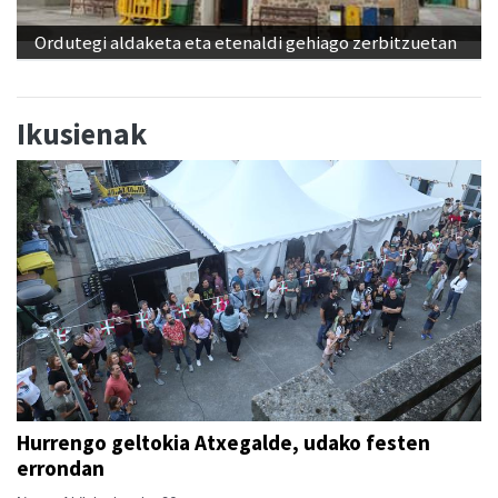
Ordutegi aldaketa eta etenaldi gehiago zerbitzuetan
Ikusienak
Hurrengo geltokia Atxegalde, udako festen
errondan