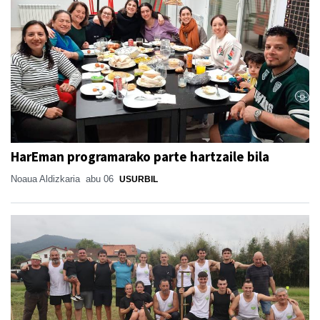
HarEman programarako parte hartzaile bila
Noaua Aldizkaria
abu 06
USURBIL