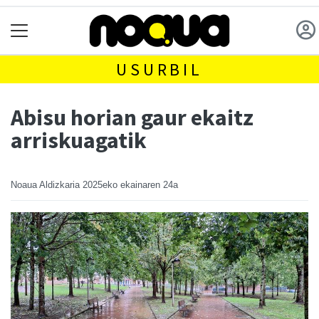
USURBIL
Abisu horian gaur ekaitz
arriskuagatik
Noaua Aldizkaria
2025eko ekainaren 24a